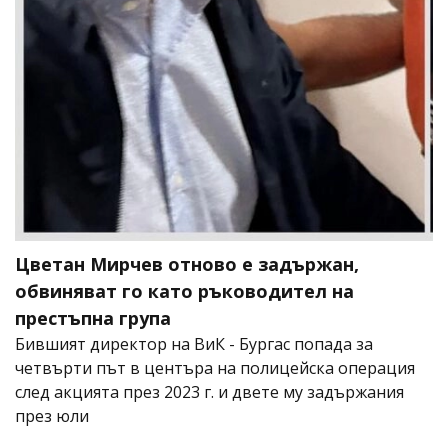
Цветан Мирчев отново е задържан,
обвиняват го като ръководител на
престъпна група
Бившият директор на ВиК - Бургас попада за
четвърти път в центъра на полицейска операция
след акцията през 2023 г. и двете му задържания
през юли