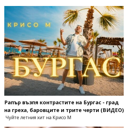
Рапър възпя контрастите на Бургас - град
на греха, баровците и трите черти (ВИДЕО)
Чуйте летния хит на Крисо М