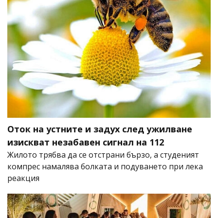
Оток на устните и задух след ужилване
изискват незабавен сигнал на 112
Жилото трябва да се отстрани бързо, а студеният
компрес намалява болката и подуването при лека
реакция