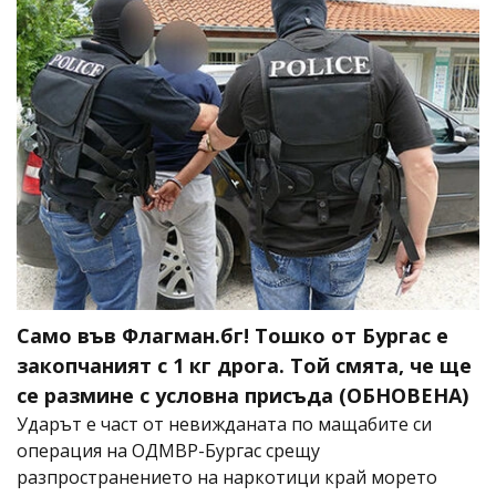
Само във Флагман.бг! Тошко от Бургас е
закопчаният с 1 кг дрога. Той смята, че ще
се размине с условна присъда (ОБНОВЕНА)
Ударът е част от невижданата по мащабите си
операция на ОДМВР-Бургас срещу
разпространението на наркотици край морето