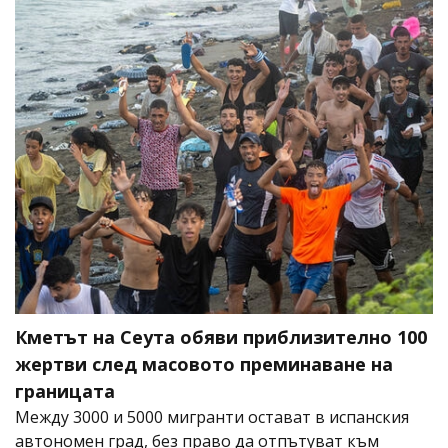
Кметът на Сеута обяви приблизително 100
жертви след масовото преминаване на
границата
Между 3000 и 5000 мигранти остават в испанския
автономен град, без право да отпътуват към