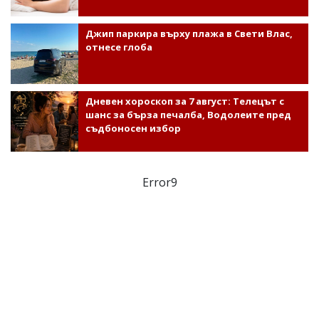
Джип паркира върху плажа в Свети Влас,
отнесе глоба
Дневен хороскоп за 7 август: Телецът с
шанс за бърза печалба, Водолеите пред
съдбоносен избор
Error9