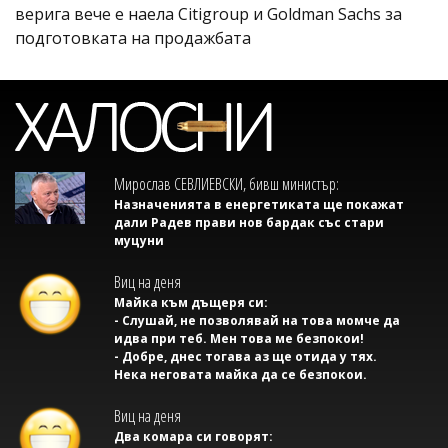
верига вече е наела Citigroup и Goldman Sachs за
подготовката на продажбата
Мирослав СЕВЛИЕВСКИ, бивш министър:
Назначенията в енергетиката ще покажат
дали Радев прави нов бардак със стари
муцуни
Виц на деня
Майка към дъщеря си:
- Слушай, не позволявай на това момче да
идва при теб. Мен това ме безпокои!
- Добре, днес тогава аз ще отида у тях.
Нека неговата майка да се безпокои.
Виц на деня
Два комара си говорят: