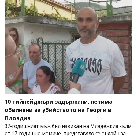
10 тийнейджъри задържани, петима
обвинени за убийството на Георги в
Пловдив
37-годишният мъж бил извикан на Младежкия хълм
от 17-годишно момиче, представяло се онлайн за