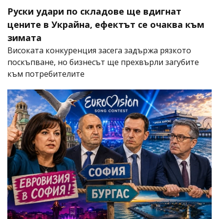
Руски удари по складове ще вдигнат
цените в Украйна, ефектът се очаква към
зимата
Високата конкуренция засега задържа рязкото
поскъпване, но бизнесът ще прехвърли загубите
към потребителите