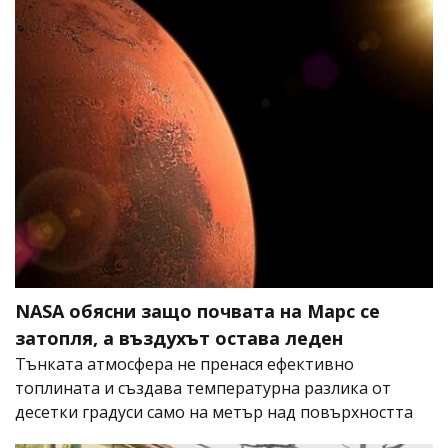
NASA обясни защо почвата на Марс се
затопля, а въздухът остава леден
Тънката атмосфера не пренася ефективно
топлината и създава температурна разлика от
десетки градуси само на метър над повърхността