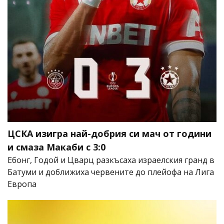
ЦСКА изигра най-добрия си мач от години
и смаза Макаби с 3:0
Ебонг, Годой и Цварц разкъсаха израелския гранд в
Батуми и доближиха червените до плейофа на Лига
Европа