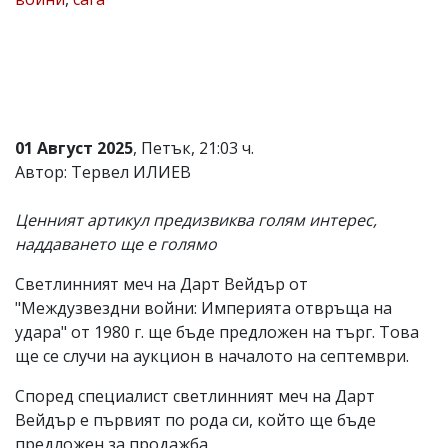
Коментарите
под
статиите
се
въвеждат
от
читателите
01 Август 2025
, Петък, 21:03 ч.
и
редакцията
Автор: Тервел ИЛИЕВ
не
носи
Ценният артикул предизвиква голям интерес,
отговорност
за
наддаването ще е голямо
тях!
Ако
Светлинният меч на Дарт Вейдър от
откриете
"Междузвездни войни: Империята отвръща на
обиден
за
удара" от 1980 г. ще бъде предложен на търг. Това
вас
ще се случи на аукцион в началото на септември.
коментар,
моля
Според специалист светлинният меч на Дарт
сигнализирайте
Вейдър е първият по рода си, който ще бъде
ни!
предложен за продажба.