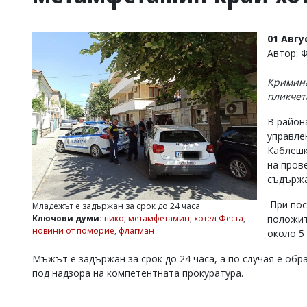
УКРАЙНА
СПОРТ
01 Авгу
РАЗСЛЕДВАНЕ
Автор: Ф
БИЗНЕС
Кримина
ЮГ
пликчет
В район
Управители:
управле
Веселин
Василев,
Каблешк
email:
на пров
v.vasilev@flagman.bg
съдържа
Катя
Касабова,
При пос
Младежът е задържан за срок до 24 часа
еmail:
k.kassabova@flagman.bg
положит
Ключови думи:
пико
,
метамфетамин
,
хотел Феста
,
новини от поморие
,
флагман
около 5 
Главен
редактор:
Мъжът е задържан за срок до 24 часа, а по случая е об
Иван
Колев,
под надзора на компетентната прокуратура.
email:
office@flagman.bg