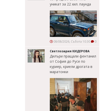
уникат за 22 хил. паунда
08/08/2026, Събота 10:30
0
Светлозария КИДЕРОВА
Дилъри пращали фентанил
от София до Русе по
куриер, криели дрогата в
маратонки