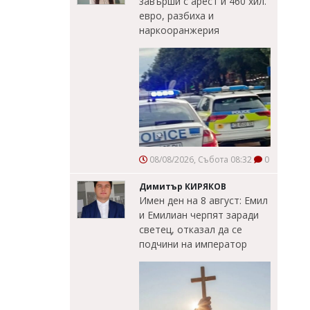
завърши с арест и 460 хил.
евро, разбиха и
наркооранжерия
08/08/2026, Събота 08:32
0
Димитър КИРЯКОВ
Имен ден на 8 август: Емил
и Емилиан черпят заради
светец, отказал да се
подчини на император