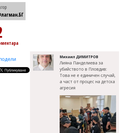
втор
лагман.БГ
2
оментара
Михаил ДИМИТРОВ
подели
Лияна Панделиева за
убийството в Пловдив:
Това не е единичен случай,
а част от процес на детска
агресия