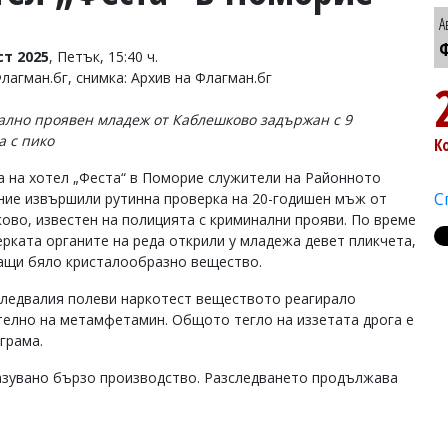
А
Ф
ст 2025
, Петък, 15:40 ч.
лагман.бг, снимка: Архив на Флагман.бг
лно проявен младеж от Каблешково задържан с 9
а с пико
К
а на хотел „Феста“ в Поморие служители на Районното
С
ние извършили рутинна проверка на 20-годишен мъж от
ово, известен на полицията с криминални прояви. По време
ерката органите на реда открили у младежа девет пликчета,
щи бяло кристалообразно вещество.
ледвалия полеви наркотест веществото реагирало
елно на метамфетамин. Общото тегло на иззетата дрога е
грама.
разувано бързо производство. Разследването продължава