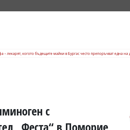
а – лекарят, когото бъдещите майки в Бургас често препоръчват една на 
иминоген с
ел „Феста“ в Поморие