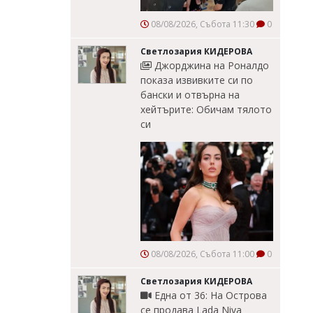
08/08/2026, Събота 11:30
0
Светлозария КИДЕРОВА
Джорджина на Роналдо
показа извивките си по
бански и отвърна на
хейтърите: Обичам тялото
си
08/08/2026, Събота 11:00
0
Светлозария КИДЕРОВА
Една от 36: На Острова
се продава Lada Niva