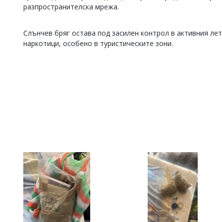
разпространителска мрежа.
Коментарите
под
статиите
Слънчев бряг остава под засилен контрол в активния лет
се
наркотици, особено в туристическите зони.
въвеждат
от
читателите
и
редакцията
не
носи
отговорност
за
тях!
Ако
откриете
обиден
за
вас
коментар,
моля
сигнализирайте
ни!