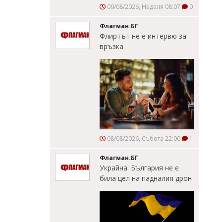
09/08/2026, Неделя 08:07
0
Флагман.БГ
Флиртът не е интервю за
връзка
08/08/2026, Събота 22:00
1
Флагман.БГ
Украйна: България не е
била цел на падналия дрон