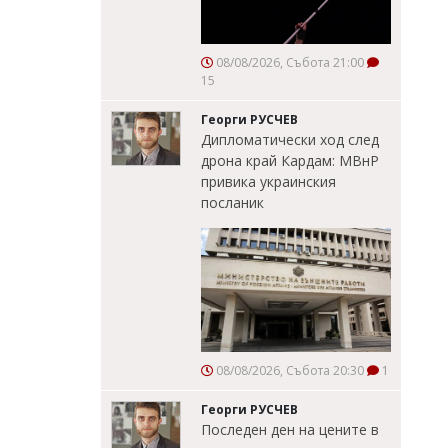
08/08/2026, Събота 21:00
15
Георги РУСЧЕВ
Дипломатически ход след
дрона край Кардам: МВнР
привика украинския
посланик
08/08/2026, Събота 20:30
1
Георги РУСЧЕВ
Последен ден на цените в