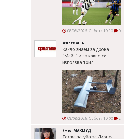
08/08/2026, Събота 19:30
0
Флагман.БГ
Какво знаем за дрона
"Майя" и за какво се
използва той?
08/08/2026, Събота 19:00
2
Емел МАХМУД
Тежка загуба за Лионел