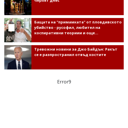
черпят днес
Бащата на "примамката" от пловдивското
убийство - русофил, любител на
коспиративни теориии и още...
Тревожни новини за Джо Байдън: Ракът
се е разпространил отвъд костите
Error9