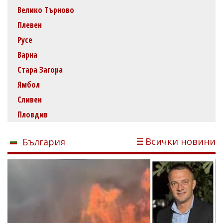
Велико Търново
Плевен
Русе
Варна
Стара Загора
Ямбол
Сливен
Пловдив
Всички новини
България