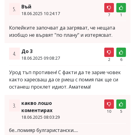
Въй
5.
18.06.2025 10:24:17
7
1
Копейките започват да загряват, че нещата
изобщо не вървят "по плану" и изтерясват.
До 3
4.
18.06.2025 09:08:27
2
6
Урод тъп противен! С факти да те зарие човек
както харесваш да се риеш с помия пак ще си
останеш проклет идиот. Аматема!
какво лошо
3.
коментирах
10
5
18.06.2025 08:03:29
бе...помияр булгаристански.....