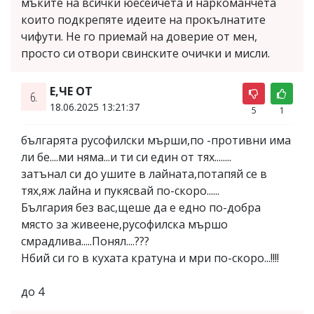
мъките на всички юесейчета и наркоманчета
които подкрепяте идеите на прокълнатите
чифути. Не го приемай на доверие от мен,
просто си отвори свинските очички и мисли.
Е,ЧЕ ОТ
6.
18.06.2025 13:21:37
5
1
българята русофилски мърши,по -противни има
ли бе....ми няма...и ти си един от тях........
затънал си до ушите в лайната,потапяй се в
тях,яж лайна и пукясвай по-скоро......
България без вас,щеше да е едно по-добра
място за живеене,русофилска мършо
смрадлива.....Понял....???
Нбий си го в кухата кратуна и мри по-скоро...!!!!
до 4