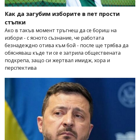
Как да загубим изборите в пет прости
стъпки
Ако в такъв момент тръгнеш да се бориш на
избори - с ясното съзнание, че работата
безнадеждно отива към бой - после ще трябва да
обясняваш къде ти се е затрила обществената
подкрепа, защо си жертвал имидж, хора и
перспектива