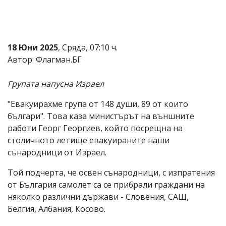
Коментарите
под
статиите
се
18 Юни 2025
, Сряда, 07:10 ч.
въвеждат
от
Автор: Флагман.БГ
читателите
и
Групата напусна Израел
редакцията
не
носи
"Евакуирахме група от 148 души, 89 от които
отговорност
българи". Това каза министърът на външните
за
работи Георг Георгиев, който посрещна на
тях!
Ако
столичното летище евакуираните наши
откриете
сънародници от Израел.
обиден
за
Той подчерта, че освен сънародници, с изпратения
вас
от България самолет са се прибрали граждани на
коментар,
моля
няколко различни държави - Словения, САЩ,
сигнализирайте
Белгия, Албания, Косово.
ни!