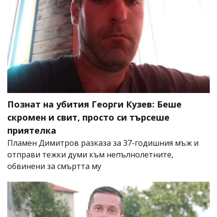
Познат на убития Георги Кузев: Беше
скромен и свит, просто си търсеше
приятелка
Пламен Димитров разказа за 37-годишния мъж и
отправи тежки думи към непълнолетните,
обвинени за смъртта му