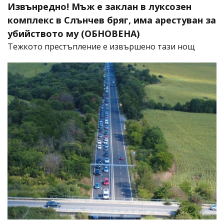
Извънредно! Мъж е заклан в луксозен
комплекс в Слънчев бряг, има арестуван за
убийството му (ОБНОВЕНА)
​Тежкото престъпление е извършено тази нощ