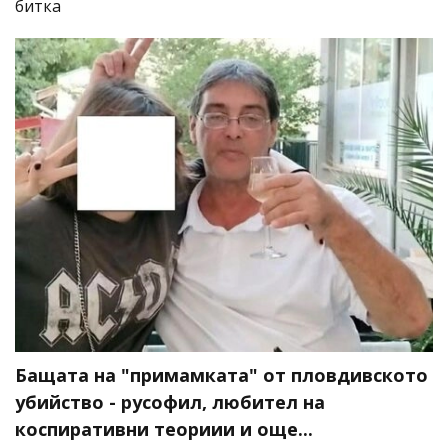
битка
Бащата на "примамката" от пловдивското
убийство - русофил, любител на
коспиративни теориии и още...