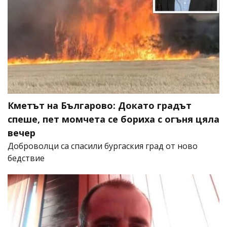
Кметът на Българово: Докато градът
спеше, пет момчета се бориха с огъня цяла
вечер
Доброволци са спасили бургаския град от ново
бедствие