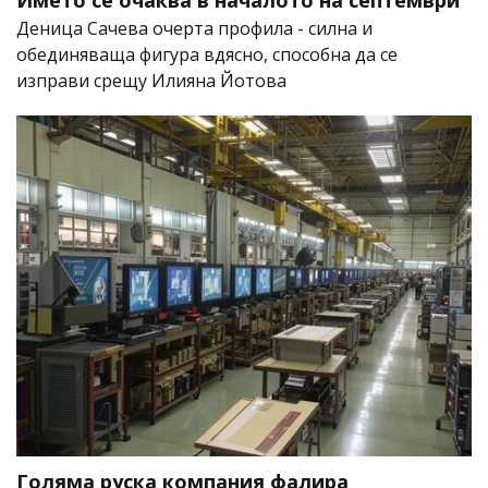
Името се очаква в началото на септември
Деница Сачева очерта профила - силна и
обединяваща фигура вдясно, способна да се
изправи срещу Илияна Йотова
Голяма руска компания фалира