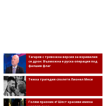
Тагарев с тревожна версия за взривилия
се дрон: Възможна е руска операция под
фалшив флаг
Тежка трагедия сполетя Лионел Меси
Голям празник е! Шест красиви имена