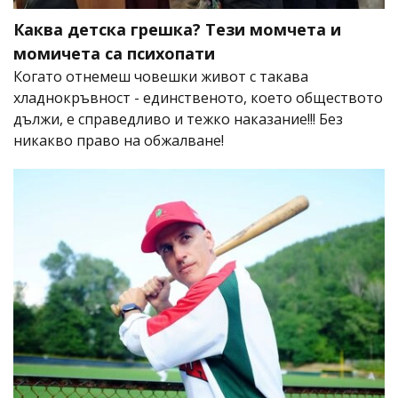
Каква детска грешка? Тези момчета и
момичета са психопати
Когато отнемеш човешки живот с такава
хладнокръвност - единственото, което обществото
дължи, е справедливо и тежко наказание!!! Без
никакво право на обжалване!