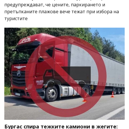
предупреждават, че цените, паркирането и
претъпканите плажове вече тежат при избора на
туристите
Бургас спира тежките камиони в жегите: