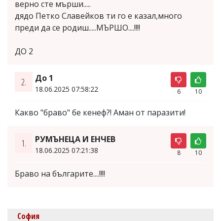
верно сте мърши.....
дядо Петко Славейков ти го е казал,много
преди да се родиш.....МЪРШО....!!!!
ДО 2
До 1
2.
18.06.2025 07:58:22
6
10
Какво "браво" бе кенеф?! Аман от паразити!
РУМЪНЕЦА И ЕНЧЕВ
1.
18.06.2025 07:21:38
8
10
Браво на българите....!!!!
София