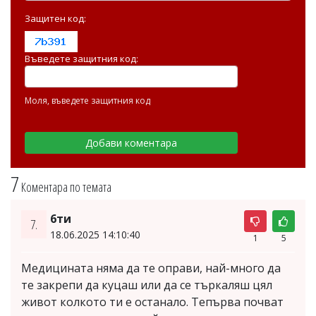
Защитен код:
Въведете защитния код:
Моля, въведете защитния код
7
Коментара по темата
6ти
7.
18.06.2025 14:10:40
1
5
Медицината няма да те оправи, най-много да
те закрепи да куцаш или да се търкаляш цял
живот колкото ти е останало. Тепърва почват