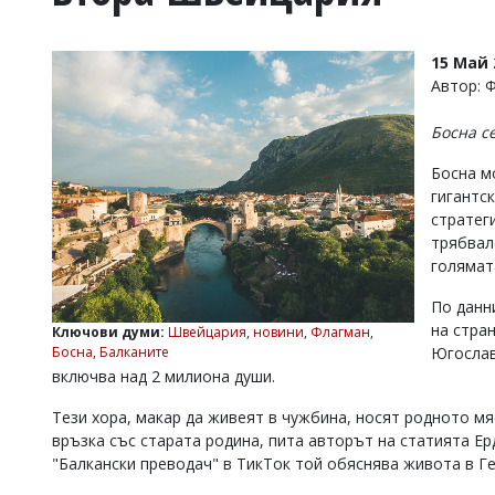
УКРАЙНА
СПОРТ
15 Май 
РАЗСЛЕДВАНЕ
Автор: 
БИЗНЕС
Босна с
ЮГ
Босна м
гигантс
Управители:
стратег
Веселин
Василев,
трябвал
email:
голямат
v.vasilev@flagman.bg
Катя
По данн
Касабова,
на стра
Ключови думи:
Швейцария
,
новини
,
Флагман
,
еmail:
k.kassabova@flagman.bg
Югослав
Босна
,
Балканите
включва над 2 милиона души.
Главен
редактор:
Тези хора, макар да живеят в чужбина, носят родното мя
Иван
Колев,
връзка със старата родина, пита авторът на статията Ер
email:
"Балкански преводач" в ТикТок той обяснява живота в Г
office@flagman.bg