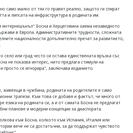
 но само малко от тях го правят реално, защото ги спират
та и липсата на инфраструктура в родината им.
си интернешънъл" Босна и Херцеговина заема незавидното
 държави в Европа. Административните трудности, сложната
делните националности допълнително пречат за развитието,
.
о село или град често си остава единствената връзка със
сна не показва интерес, нито предлага стимули на
и просто се игнорира", заключава изданието.
е, живеещи в чужбина, родината на родителите е само
ионни трапези. Към това се добавя и фактът, че много от
е езика на родината си, а и от самата Босна не предлагат
бни планове и модерни концепции за диаспората.
олкова към Босна, колкото към Испания, Италия или
стории вече не са достатъчни, за да поддържат чувството
айтунг".