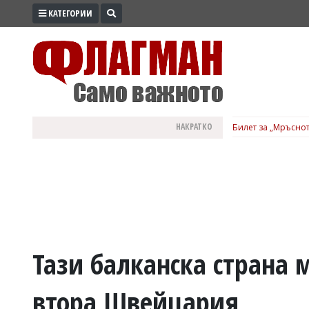
КАТЕГОРИИ
ПРОМО
ЗОНА
ИЗБОРИ
2026
ПРАКТИЧНО
НАКРАТКО
Билет за „Мръснот
КУЛТУРА
ЗДРАВЕ
ПОЛИТИКА
ОБЩИНИ
ОБЩЕСТВО
ЛАЙФСТАЙЛ
Тази балканска страна 
ВОЙНАТА
втора Швейцария
В