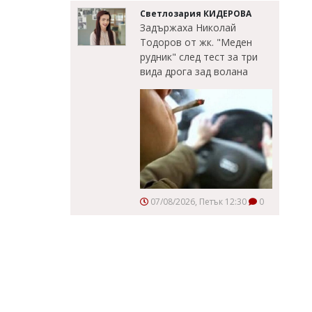
Светлозария КИДЕРОВА
Задържаха Николай
Тодоров от жк. "Меден
рудник" след тест за три
вида дрога зад волана
07/08/2026, Петък 12:30
0