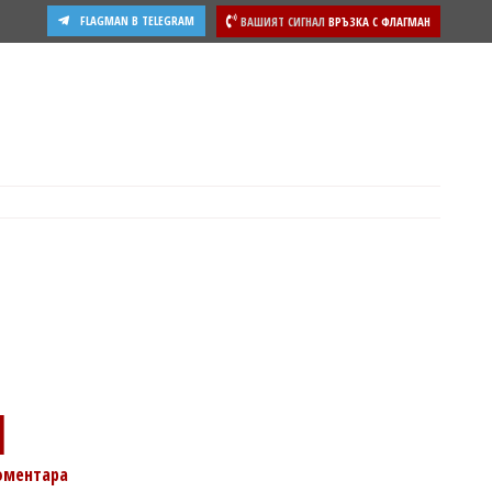
FLAGMAN В TELEGRAM
ВАШИЯТ СИГНАЛ
ВРЪЗКА С ФЛАГМАН
ости
1
оментара