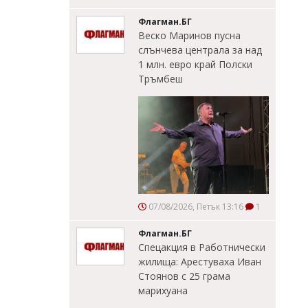
Флагман.БГ
Веско Маринов пусна
слънчева централа за над
1 млн. евро край Полски
Тръмбеш
07/08/2026, Петък 13:16
1
Флагман.БГ
Спецакция в Работнически
жилища: Арестуваха Иван
Стоянов с 25 грама
марихуана