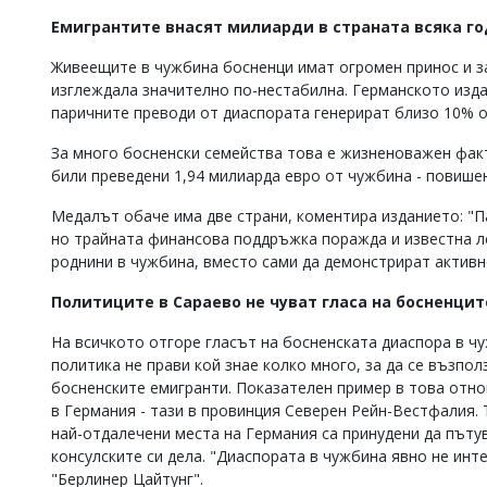
Коментарите
Емигрантите внасят милиарди в страната всяка г
под
статиите
Живеещите в чужбина босненци имат огромен принос и за
се
изглеждала значително по-нестабилна. Германското изда
въвеждат
паричните преводи от диаспората генерират близо 10% о
от
читателите
За много босненски семейства това е жизненоважен факт
и
били преведени 1,94 милиарда евро от чужбина - повишен
редакцията
не
Медалът обаче има две страни, коментира изданието: "П
носи
но трайната финансова поддръжка поражда и известна ле
отговорност
за
роднини в чужбина, вместо сами да демонстрират активно
тях!
Ако
Политиците в Сараево не чуват гласа на босненцит
откриете
обиден
На всичкото отгоре гласът на босненската диаспора в чу
за
политика не прави кой знае колко много, за да се възпо
вас
босненските емигранти. Показателен пример в това отн
коментар,
в Германия - тази в провинция Северен Рейн-Вестфалия. 
моля
най-отдалечени места на Германия са принудени да пъту
сигнализирайте
ни!
консулските си дела. "Диаспората в чужбина явно не инт
"Берлинер Цайтунг".