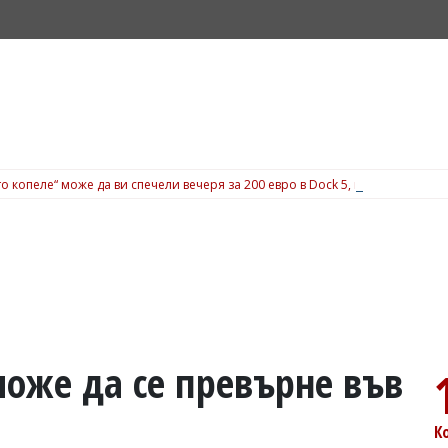
о копеле“ може да ви спечели вечеря за 200 евро в Dock 5, вижте подробн
може да се превърне във
К