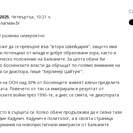
С
2025
, Четвъртък, 10:21 ч.
Флагман.бг
е развива невероятно
оже да се превърне във "втора Швейцария", защото има
ки потенциал от млади и добре образовани хора, както и
ическо положение на Балканите. За целта обаче би
о босненските власти да обръщат по-голямо внимание на
а си диаспора, пише "Берлинер Цайтунг".
и на ООН над 30% от босненците живеят извън пределите
ната. Повечето от тях са емигрирали в резултат от
ските войни през 1990-те, а днес се смята, че диаспората
сто в сърцата си. Колко обаче продължава да е силна тази
дин Кадунич. Кадунич е политолог, а в своята страница
ермания на новопристигнали имигранти от Балканите