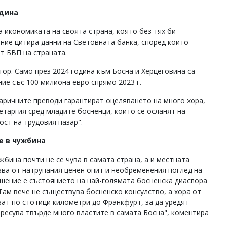
одина
 икономиката на своята страна, която без тях би
ние цитира данни на Световната банка, според които
т БВП на страната.
ор. Само през 2024 година към Босна и Херцеговина са
ие със 100 милиона евро спрямо 2023 г.
аричните преводи гарантират оцеляването на много хора,
таргия сред младите босненци, които се осланят на
ст на трудовия пазар".
е в чужбина
жбина почти не се чува в самата страна, а и местната
лзва от натрупания ценен опит и необременения поглед на
ошение е състоянието на най-голямата босненска диаспора
Там вече не съществува босненско консулство, а хора от
ват по стотици километри до Франкфурт, за да уредят
ересува твърде много властите в самата Босна", коментира