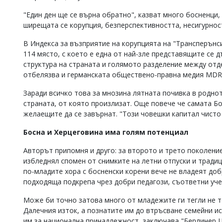
"Един ден ще се върна обратно", казват много босненци,
ширещата се корупция, безперспективността, несигурност
В Индекса за възприятие на корупцията на "Трансперън
114 място, с което е една от най-зле представящите се
структура на страната и голямото разделение между от
отбелязва и германската обществено-правна медия MDR
Заради всичко това за мнозина лятната почивка в роднот
страната, от която произлизат. Още повече че самата Бо
желаещите да се завърнат. "Този човешки капитал чисто 
Босна и Херцеговина има голям потенциал
Авторът припомня и друго: за второто и трето поколени
избледнял спомен от снимките на летни отпуски и традиц
по-младите хора с босненски корени вече не владеят добр
подходяща подкрепа чрез добри педагози, съответни уче
Може би точно затова много от младежите ги тегли не т
Далечния изток, а познатите им до втръсване семейни и
им за национална принадлежност, заключава "Берлинер Ц