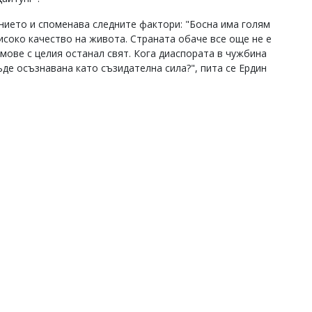
нието и споменава следните фактори: "Босна има голям
исоко качество на живота. Страната обаче все още не е
умове с целия останал свят. Кога диаспората в чужбина
де осъзнавана като съзидателна сила?", пита се Ердин