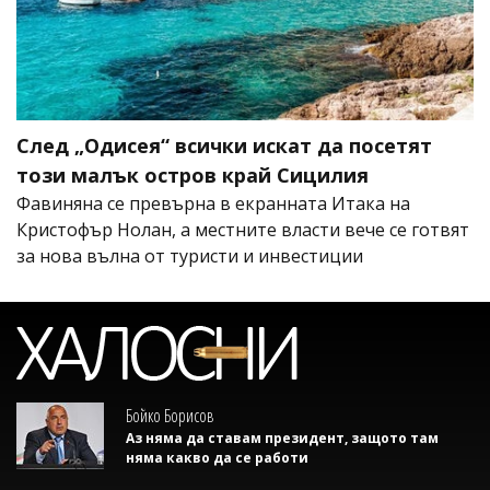
След „Одисея“ всички искат да посетят
този малък остров край Сицилия
Фавиняна се превърна в екранната Итака на
Кристофър Нолан, а местните власти вече се готвят
за нова вълна от туристи и инвестиции
Бойко Борисов
Аз няма да ставам президент, защото там
няма какво да се работи