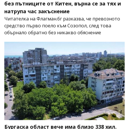
без пътниците от Китен, върна се за тях и
натрупа час закъснение
Читателка на Флагман.бг разказва, че превозното
средство първо поело към Созопол, след това
обърнало обратно без никакво обяснение
Бургаска област вече има близо 338 хил.