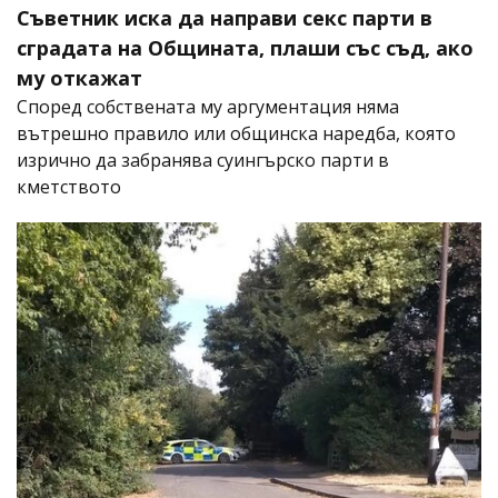
Съветник иска да направи секс парти в
сградата на Общината, плаши със съд, ако
му откажат
Според собствената му аргументация няма
вътрешно правило или общинска наредба, която
изрично да забранява суингърско парти в
кметството