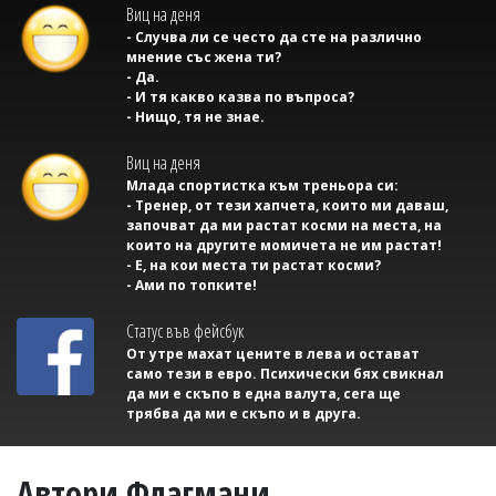
Виц на деня
- Случва ли се често да сте на различно
мнение със жена ти?
- Да.
- И тя какво казва по въпроса?
- Нищо, тя не знае.
Виц на деня
Млада спортистка към треньора си:
- Тренер, от тези хапчета, които ми даваш,
започват да ми растат косми на места, на
които на другите момичета не им растат!
- Е, на кои места ти растат косми?
- Ами по топките!
Статус във фейсбук
От утре махат цените в лева и остават
само тези в евро. Психически бях свикнал
да ми е скъпо в една валута, сега ще
трябва да ми е скъпо и в друга.
Автори Флагмани