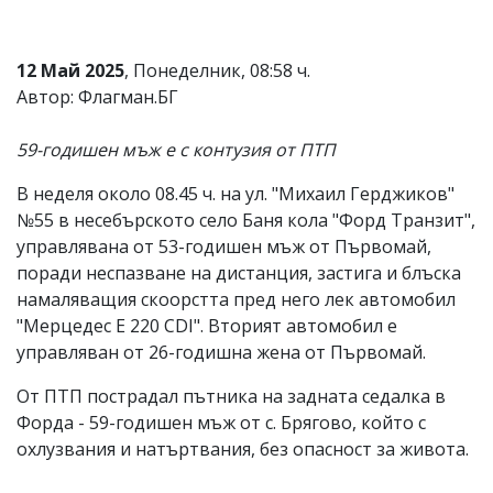
Коментарите
под
статиите
12 Май 2025
, Понеделник, 08:58 ч.
се
Автор: Флагман.БГ
въвеждат
от
читателите
59-годишен мъж е с контузия от ПТП
и
редакцията
В неделя около 08.45 ч. на ул. "Михаил Герджиков"
не
№55 в несебърското село Баня кола "Форд Транзит",
носи
отговорност
управлявана от 53-годишен мъж от Първомай,
за
поради неспазване на дистанция, застига и блъска
тях!
намаляващия скоорстта пред него лек автомобил
Ако
откриете
"Мерцедес Е 220 CDI". Вторият автомобил е
обиден
управляван от 26-годишна жена от Първомай.
за
вас
От ПТП пострадал пътника на задната седалка в
коментар,
Форда - 59-годишен мъж от с. Брягово, който с
моля
сигнализирайте
охлузвания и натъртвания, без опасност за живота.
ни!