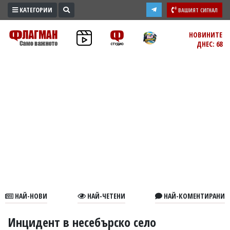
КАТЕГОРИИ
ВАШИЯТ СИГНАЛ
ПРОМО
НОВИНИТЕ
ДНЕС: 68
ЗОНА
ИЗБОРИ
2026
ПРАКТИЧНО
КУЛТУРА
ЗДРАВЕ
ПОЛИТИКА
ОБЩИНИ
ОБЩЕСТВО
ЛАЙФСТАЙЛ
НАЙ-НОВИ
НАЙ-ЧЕТЕНИ
НАЙ-КОМЕНТИРАНИ
ВОЙНАТА
В
Инцидент в несебърско село