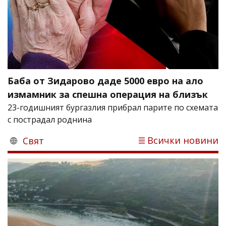
Баба от Зидарово даде 5000 евро на ало
измамник за спешна операция на близък
23-годишният бургазлия прибрал парите по схемата
с пострадал роднина
Всички новини
Свят