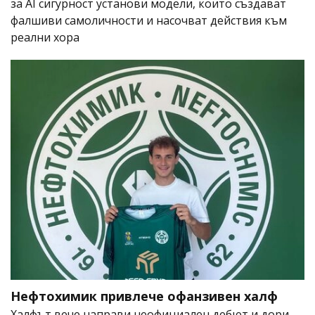
за AI сигурност установи модели, които създават
фалшиви самоличности и насочват действия към
реални хора
Нефтохимик привлече офанзивен халф
Халфът вече направи неофициален дебют и дори