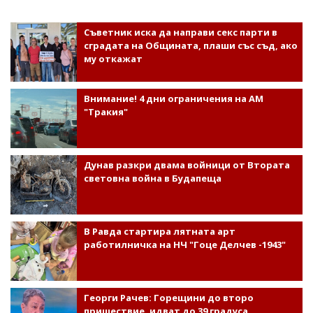
Съветник иска да направи секс парти в
сградата на Общината, плаши със съд, ако
му откажат
Внимание! 4 дни ограничения на АМ
"Тракия"
Дунав разкри двама войници от Втората
световна война в Будапеща
В Равда стартира лятната арт
работилничка на НЧ "Гоце Делчев -1943"
Георги Рачев: Горещини до второ
пришествие, идват до 39 градуса