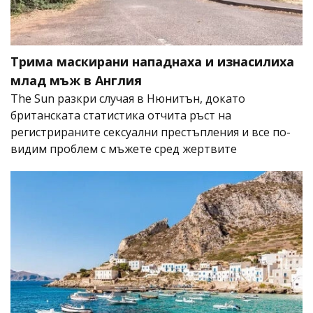
Трима маскирани нападнаха и изнасилиха
млад мъж в Англия
The Sun разкри случая в Нюнитън, докато
британската статистика отчита ръст на
регистрираните сексуални престъпления и все по-
видим проблем с мъжете сред жертвите