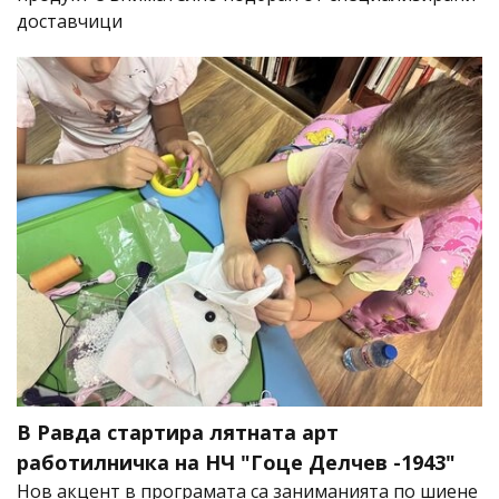
доставчици
В Равда стартира лятната арт
работилничка на НЧ "Гоце Делчев -1943"
Нов акцент в програмата са заниманията по шиене