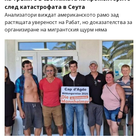
след катастрофата в Сеута
Анализатори виждат американското рамо зад
растящата увереност на Рабат, но доказателства за
организиране на мигрантския щурм няма