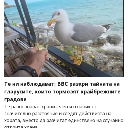
Те ни наблюдават: BBC разкри тайната на
гларусите, които тормозят крайбрежните
градове
Те разпознават хранителен източник от
значително разстояние и следят действията на
хората, вместо да разчитат единствено на случайно
открита храна