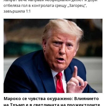
отбеляза гол в контролата срещу „Загорец“,
завършила 1:1
Мароко се чувства окуражено: Влиянието
на Тръмп е в светлината на прожекторите