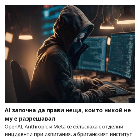
AI започна да прави неща, които никой не
му е разрешавал
OpenAI, Anthropic и Meta се сблъскаха с отделни
инциденти при изпитания, а британският институт