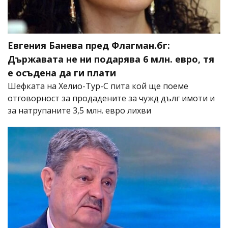
Евгения Банева пред Флагман.бг:
Държавата не ни подарява 6 млн. евро, тя
е осъдена да ги плати
Шефката на Хелио-Тур-С пита кой ще поеме
отговорност за продадените за чужд дълг имоти и
за натрупаните 3,5 млн. евро лихви