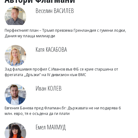
Веселин ВАСИЛЕВ
Перфектният план – Тръмп превзема Гренландия с гумени лодки,
Дания му плаща милиарди
Катя КАСАБОВА
Зад фалшивия профил С.Иванов във ФБ се крие старшина от
фрегатата „Дръзки” на IV дивизион към ВМС
Иван КОЛЕВ
Евгения Банева пред Флагман.бг: Държавата не ни подарява 6
млн. евро, тя е осъдена да ги плати
Емел МАХМУД