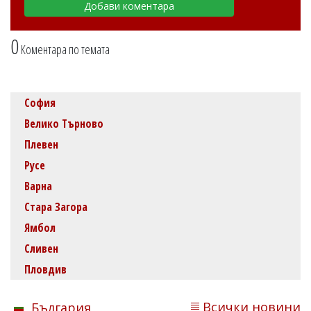
0
Коментара по темата
София
Велико Търново
Плевен
Русе
Варна
Стара Загора
Ямбол
Сливен
Пловдив
Всички новини
България