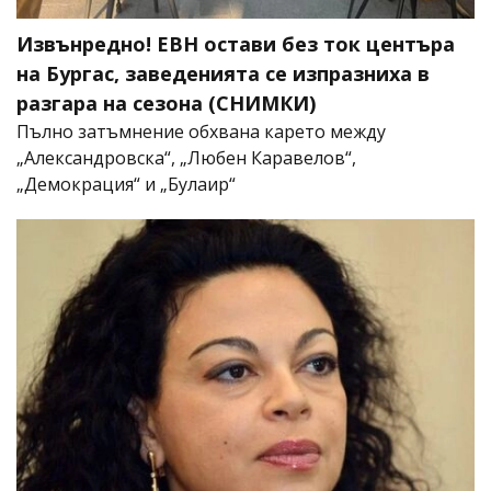
Извънредно! ЕВН остави без ток центъра
на Бургас, заведенията се изпразниха в
разгара на сезона (СНИМКИ)
Пълно затъмнение обхвана карето между
„Александровска“, „Любен Каравелов“,
„Демокрация“ и „Булаир“