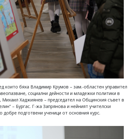
ед които бяха Владимир Крумов – зам.-областен управител
авеопазване, социални дейности и младежки политики в
с, Михаил Хаджиянев – председател на Общинския съвет в
елин“ – Бургас. Г-жа Запрянова и нейният учителски
о добре подготвени ученици от основния курс.