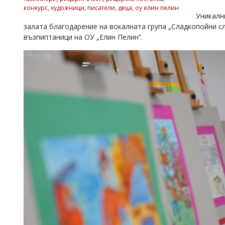
конкурс
,
художници
,
писатели
,
деца
,
оу елин пелин
Коментарите
Уникалн
под
залата благодарение на вокалната група „Сладкопойни 
статиите
възпиптаници на ОУ „Елин Пелин”.
се
въвеждат
от
читателите
и
редакцията
не
носи
отговорност
за
тях!
Ако
откриете
обиден
за
вас
коментар,
моля
сигнализирайте
ни!