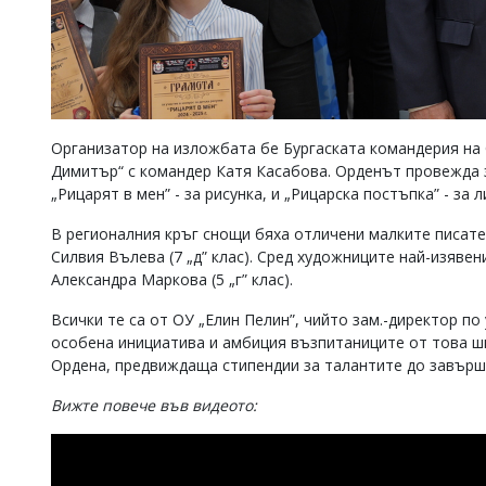
Организатор на изложбата бе Бургаската командерия на
Димитър“ с командер Катя Касабова. Орденът провежда з
„Рицарят в мен” - за рисунка, и „Рицарска постъпка” - за 
В регионалния кръг снощи бяха отличени малките писатели
Силвия Вълева (7 „д” клас). Сред художниците най-изявени 
Александра Маркова (5 „г” клас).
Всички те са от ОУ „Елин Пелин”, чийто зам.-директор п
особена инициатива и амбиция възпитаниците от това шк
Ордена, предвиждаща стипендии за талантите до завърш
Вижте повече във видеото: