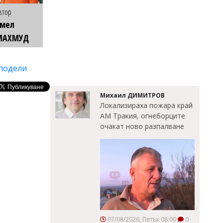
втор
Емел
МАХМУД
подели
Михаил ДИМИТРОВ
Локализираха пожара край
АМ Тракия, огнеборците
очакат ново разпалване
07/08/2026, Петък 08:00
0