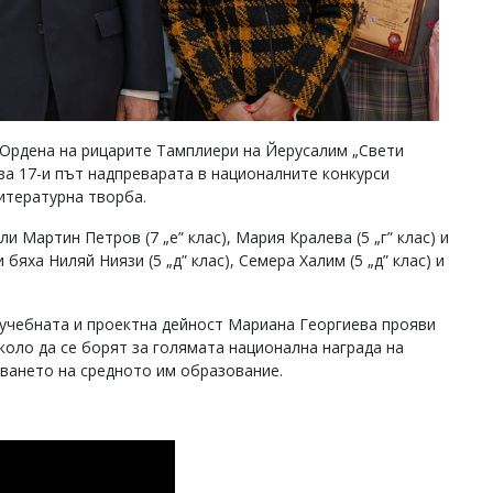
 Ордена на рицарите Тамплиери на Йерусалим „Свети
а 17-и път надпреварата в националните конкурси
литературна творба.
 Мартин Петров (7 „е” клас), Мария Кралева (5 „г” клас) и
бяха Ниляй Ниязи (5 „д” клас), Семера Халим (5 „д” клас) и
о учебната и проектна дейност Мариана Георгиева прояви
оло да се борят за голямата национална награда на
ването на средното им образование.