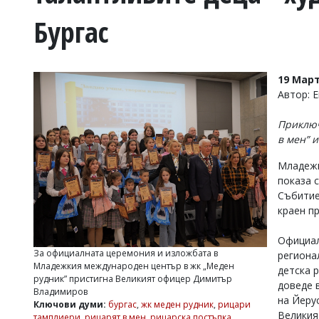
УКРАЙНА
Бургас
СПОРТ
РАЗСЛЕДВАНЕ
БИЗНЕС
19 Март
ЮГ
Автор: 
Приключ
Управители:
в мен” 
Веселин
Василев,
Младежк
email:
показа 
v.vasilev@flagman.bg
Катя
Събитие
Касабова,
краен п
еmail:
k.kassabova@flagman.bg
Официал
Главен
За официалната церемония и изложбата в
региона
редактор:
Младежкия международен център в жк „Меден
детска р
Иван
рудник” пристигна Великият офицер Димитър
Колев,
доведе 
Владимиров
email:
на Йеру
Ключови думи:
бургас
,
жк меден рудник
,
рицари
office@flagman.bg
Великия
тамплиери
,
рицарят в мен
,
рицарска постъпка
,