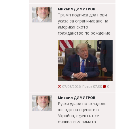
Михаил ДИМИТРОВ
Тръмп подписа два нови
указа за ограничаване на
американското
гражданство по рождение
07/08/2026, Петък 07:30
0
Михаил ДИМИТРОВ
Руски удари по складове
ще вдигнат цените в
Украйна, ефектът се
очаква към зимата