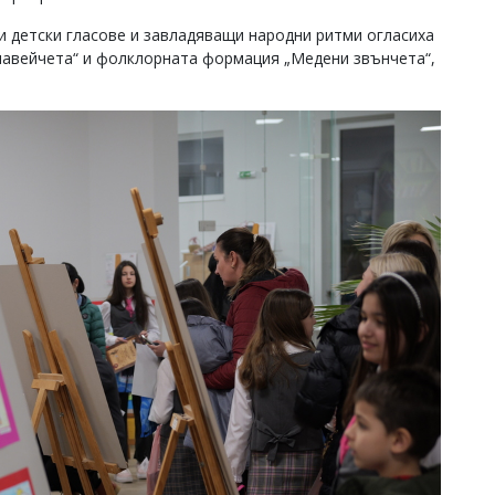
и детски гласове и завладяващи народни ритми огласиха
славейчета“ и фолклорната формация „Медени звънчета“,