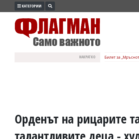
КАТЕГОРИИ
ПРОМО
ЗОНА
ИЗБОРИ
2026
ПРАКТИЧНО
НАКРАТКО
Билет за „Мръснот
КУЛТУРА
ЗДРАВЕ
ПОЛИТИКА
ОБЩИНИ
ОБЩЕСТВО
ЛАЙФСТАЙЛ
Орденът на рицарите т
ВОЙНАТА
талантливите деца - х
В