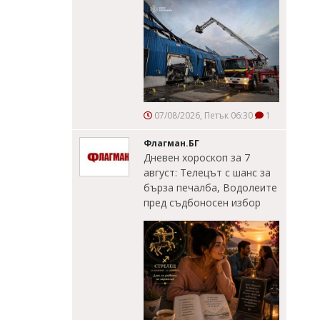
07/08/2026, Петък 06:30
1
Флагман.БГ
Дневен хороскоп за 7
август: Телецът с шанс за
бърза печалба, Водолеите
пред съдбоносен избор