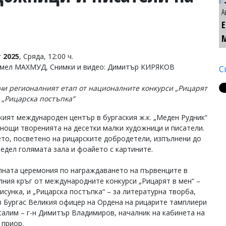
А
 2025
, Сряда, 12:00 ч.
Емел МАХМУД, Снимки и видео: Димитър КИРЯКОВ
С
и регионалният етап от националните конкурси „Рицарят
и „Рицарска постъпка”
ият международен център в бургаския ж.к. „Меден Рудник“
снощи творенията на десетки малки художници и писатели.
то, посветено на рицарските добродетели, изпълнени до
редел голямата зала и фоайето с картините.
ната церемония по награждаването на първенците в
лния кръг от международните конкурси „Рицарят в мен“ –
исунка, и „Рицарска постъпка“ – за литературна творба,
в Бургас Великия офицер на Ордена на рицарите тамплиери
салим – г-н Димитър Владимиров, началник на кабинета на
 приор.