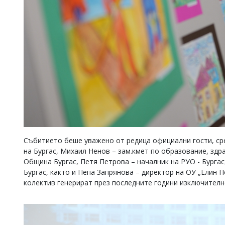
Събитието беше уважено от редица официални гости, ср
на Бургас, Михаил Ненов – зам.кмет по образование, здр
Община Бургас, Петя Петрова – началник на РУО - Бурга
Бургас, както и Пепа Запрянова – директор на ОУ „Елин П
колектив генерират през последните години изключителн