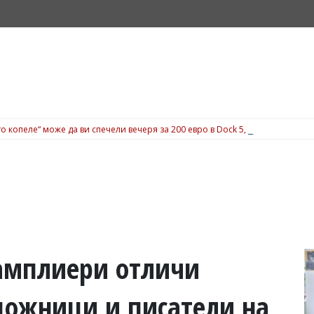
о копеле“ може да ви спечели вечеря за 200 евро в Dock 5, вижте подробн
амплиери отличи
удожници и писатели на