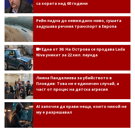
са хората над 60 години
Рейн падна до невиждано ниво, сушата
задушава речния транспорт в Европа
Една от 36: На Острова се продава Lada
Niva уникат за 22 хил. паунда
Лияна Панделиева за убийството в
Пловдив: Това не е единичен случай, а
част от процес на детска агресия
AI започна да прави неща, които никой не
му е разрешавал