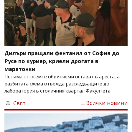
Дилъри пращали фентанил от София до
Русе по куриер, криели дрогата в
маратонки
Петима от осемте обвиняеми остават в ареста, а
разбитата схема отвежда разследващите до
лаборатория в столичния квартал Факултета
Всички новини
Свят