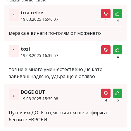
tria cetre
4.
19.03.2025 16:46:07
1
4
мерака е винаги по-голям от моженето
tozi
3.
19.03.2025 16:39:57
1
4
тоя не е много умен-естествено ,че като
завиваш надясно, удъра ще е отляво
DOGE OUT
2.
19.03.2025 15:39:08
4
6
Пусни им ДОГЕ-то, че съвсем ще изфирясат
бесните ЕВРОБИ.