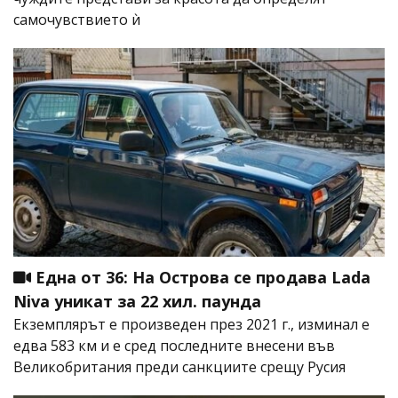
самочувствието ѝ
Една от 36: На Острова се продава Lada
Niva уникат за 22 хил. паунда
Екземплярът е произведен през 2021 г., изминал е
едва 583 км и е сред последните внесени във
Великобритания преди санкциите срещу Русия