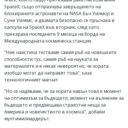
SpaceX, също отпразнува завръщането на
блокираните астронавти на NASA Бъч Уилмор и
Суни Уилямс, и двамата безопасно се пръснаха в
капсула на SpaceX във вторник, след като
прекараха последните 9 месеца на борда на
Международната космическа станция.
“Ние наистина тестваме самия ръб на човешките
способности тук, самия ръб на науката за
материалите и е някак невероятно, че хората
изобщо могат да направят това“, каза
технологичният магнат.
“Но се надяваме, че за хората навън това е момент
на оптимизъм за бъдещето, момент на вълнение за
бъдещето и предвещава страхотни неща за
Америка и човечеството в космоса”, добави
мултимилиардерът.