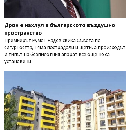
Дрон е нахлул в българското въздушно
пространство
Премиерът Румен Радев свика Съвета по
сигурността, няма пострадали и щети, а произходът
и типът на безпилотния апарат все още не са
установени