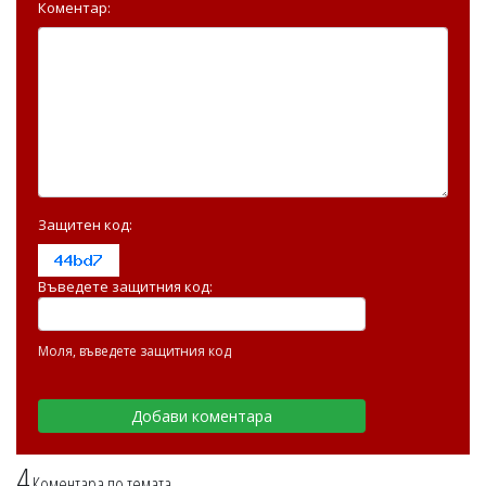
Коментар:
Защитен код:
Въведете защитния код:
Моля, въведете защитния код
4
Коментара по темата