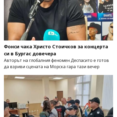
Фонси чака Христо Стоичков за концерта
си в Бургас довечера
Авторът на глобалния феномен Деспасито е готов
да взриви сцената на Морска гара тази вечер