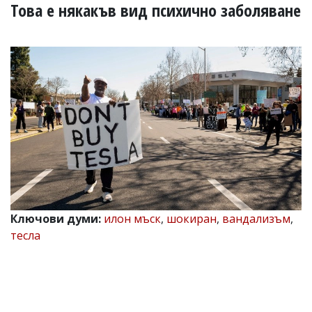
УКРАЙНА
Това е някакъв вид психично заболяване
СПОРТ
РАЗСЛЕДВАНЕ
БИЗНЕС
ЮГ
Управители:
Веселин
Василев,
email:
v.vasilev@flagman.bg
Катя
Касабова,
еmail:
k.kassabova@flagman.bg
Ключови думи:
илон мъск
,
шокиран
,
вандализъм
,
тесла
Главен
редактор:
Иван
Колев,
email:
office@flagman.bg