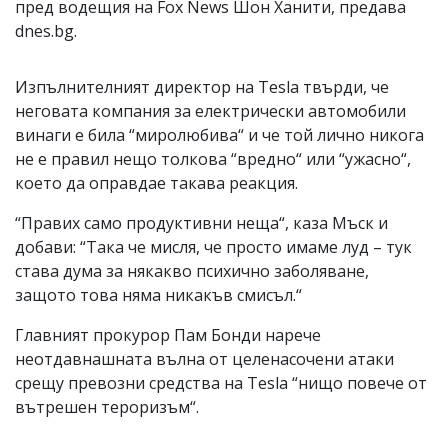
пред водещия на Fox News Шон Ханити, предава
dnes.bg.
Изпълнителният директор на Tesla твърди, че
неговата компания за електрически автомобили
винаги е била “миролюбива“ и че той лично никога
не е правил нещо толкова “вредно“ или “ужасно“,
което да оправдае такава реакция.
“Правих само продуктивни неща“, каза Мъск и
добави: “Така че мисля, че просто имаме луд – тук
става дума за някакво психично заболяване,
защото това няма никакъв смисъл.“
Главният прокурор Пам Бонди нарече
неотдавнашната вълна от целенасочени атаки
срещу превозни средства на Tesla “нищо повече от
вътрешен тероризъм“.