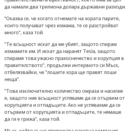
да намали два трилиона долара държавни разходи.
“Оказва се, че когато отнемате на хората парите,
които получават чрез измама, те се разстройват
много“, каза той.
"Те всъщност искат да ме убият, защото спирам
измамите им. И искат да наранят Tesla, защото
спираме това ужасно прахосничество и корупция в
правителството", продължи интервюто си Мъск,
отбелязвайки, че "лошите хора ще правят лоши
неща".
"Това изключително количество омраза и насилие
е, защото ние всъщност успяваме да се отървем от
корупцията и отпадъците. Ако не успявахме да се
отървем от корупцията и отпадъците, те нямаше
да ги е грижа", каза той.
Мъск, който също притежава ракетна компания