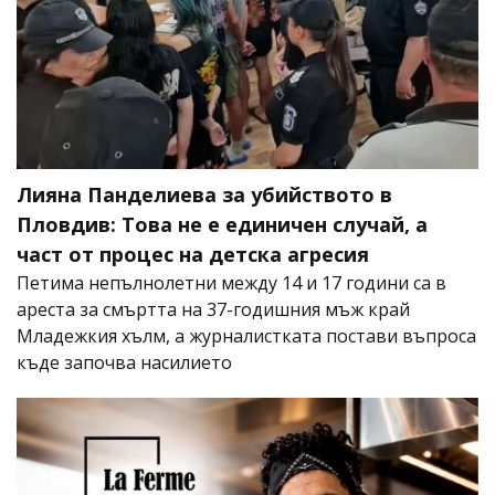
Лияна Панделиева за убийството в
Пловдив: Това не е единичен случай, а
част от процес на детска агресия
Петима непълнолетни между 14 и 17 години са в
ареста за смъртта на 37-годишния мъж край
Младежкия хълм, а журналистката постави въпроса
къде започва насилието