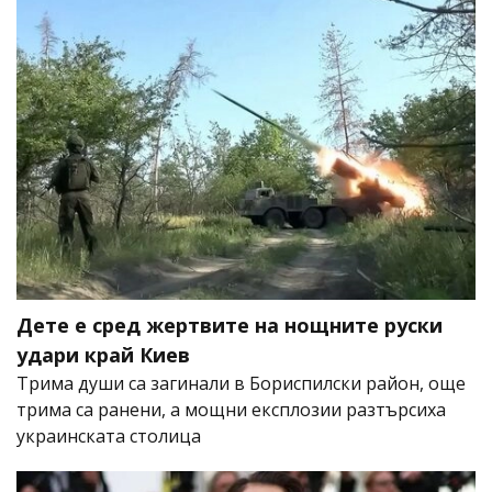
Дете е сред жертвите на нощните руски
удари край Киев
Трима души са загинали в Бориспилски район, още
трима са ранени, а мощни експлозии разтърсиха
украинската столица