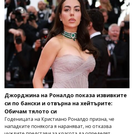
Джорджина на Роналдо показа извивките
си по бански и отвърна на хейтърите:
Обичам тялото си
Годеницата на Кристиано Роналдо призна, че
нападките понякога я нараняват, но отказва
чуждите представи за красота да определят