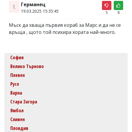
Германец
1.
19.03.2025 15:35:45
5
8
Мъск да хваща първия кораб за Марс и да не се
връща , щото той психира хората най-много.
София
Велико Търново
Плевен
Русе
Варна
Стара Загора
Ямбол
Сливен
Пловдив