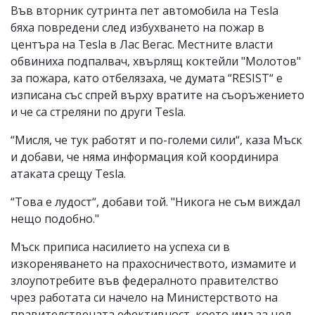
Във вторник сутринта пет автомобила на Tesla
бяха повредени след избухването на пожар в
центъра на Tesla в Лас Вегас. Местните власти
обвиниха подпалвач, хвърлящ коктейли "Молотов"
за пожара, като отбелязаха, че думата “RESIST“ е
изписана със спрей върху вратите на съоръжението
и че са стреляни по други Tesla.
“Мисля, че тук работят и по-големи сили“, каза Мъск
и добави, че няма информация кой координира
атаката срещу Tesla.
“Това е лудост“, добави той. "Никога не съм виждал
нещо подобно."
Мъск приписа насилието на успеха си в
изкореняването на прахосничеството, измамите и
злоупотребите във федералното правителство
чрез работата си начело на Министерството на
правителствената ефективност, което има за цел