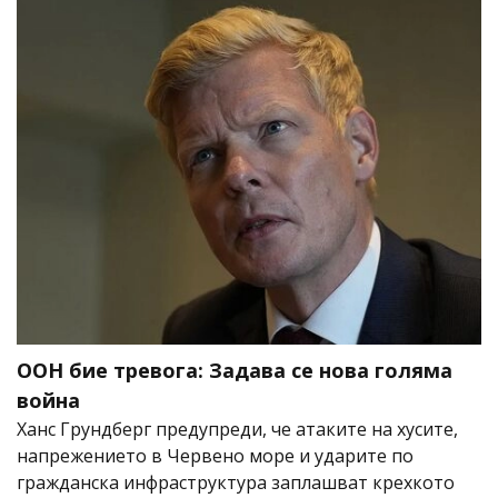
ООН бие тревога: Задава се нова голяма
война
Ханс Грундберг предупреди, че атаките на хусите,
напрежението в Червено море и ударите по
гражданска инфраструктура заплашват крехкото