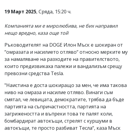
Коментарите
19 Март 2025
, Сряда, 15:20 ч.
под
статиите
се
Компанията ми е миролюбива, не бих направил
въвеждат
нещо вредно, каза още той
от
читателите
и
Ръководителят на DOGE Илон Мъск е шокиран от
редакцията
“омразата и насилието отляво“ относно мерките му
не
за намаляване на разходите на правителството,
носи
отговорност
които предизвикаха палежи и вандализъм срещу
за
превозни средства Tesla.
тях!
Ако
"Наистина е доста шокиращо за мен, че има такова
откриете
ниво на омраза и насилие отляво. Винаги съм
обиден
за
смятал, че левицата, демократите, трябва да бъде
вас
партията на съпричастността, партията на
коментар,
загрижеността и въпреки това те палят коли,
моля
сигнализирайте
бомбардират автокъщи, стрелят с куршуми в
ни!
автокъщи, те просто разбиват Тесла“, каза Мъск