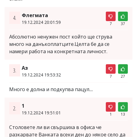
Флегмата
4.
19.12.2024 20:01:59
7
37
Абсолютно ненужен пост който ще струва
много на данъкоплатците.Целта бе да се
намери работа на конкретната личност.
Аз
3.
19.12.2024 19:53:32
7
27
Много е долна и подкупва пацул....
1
2.
19.12.2024 19:51:01
1
13
Столовете ли ви свършиха в офиса че
разкарвате Ванката всеки ден до някое село да