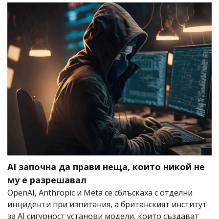
AI започна да прави неща, които никой не
му е разрешавал
OpenAI, Anthropic и Meta се сблъскаха с отделни
инциденти при изпитания, а британският институт
за AI сигурност установи модели, които създават