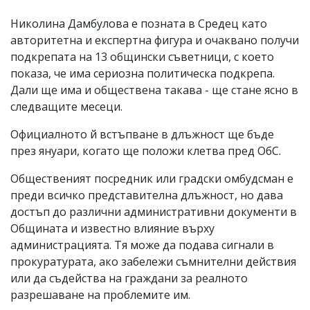
Николина Дамбулова е позната в Средец като
авторитетна и експертна фигура и очаквано получи
подкрепата на 13 общински съветници, с което
показа, че има сериозна политическа подкрепа.
Дали ще има и обществена такава - ще стане ясно в
следващите месеци.
Официалното й встъпване в длъжност ще бъде
през януари, когато ще положи клетва пред ОбС.
Общественият посредник или градски омбудсман е
преди всичко представителна длъжност, но дава
достъп до различни административни документи в
Общината и известно влияние върху
администрацията. Тя може да подава сигнали в
прокуратурата, ако забележи съмнителни действия
или да съдейства на граждани за реалното
разрешаване на проблемите им.