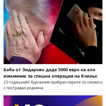
Баба от Зидарово даде 5000 евро на ало
измамник за спешна операция на близък
23-годишният бургазлия прибрал парите по схемата
с пострадал роднина