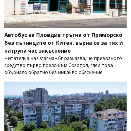
Автобус за Пловдив тръгна от Приморско
без пътниците от Китен, върна се за тях и
натрупа час закъснение
Читателка на Флагман.бг разказва, че превозното
средство първо поело към Созопол, след това
обърнало обратно без никакво обяснение