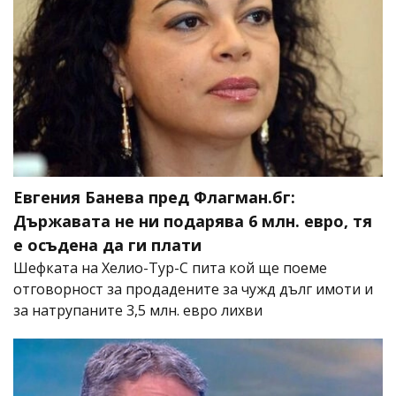
Евгения Банева пред Флагман.бг:
Държавата не ни подарява 6 млн. евро, тя
е осъдена да ги плати
Шефката на Хелио-Тур-С пита кой ще поеме
отговорност за продадените за чужд дълг имоти и
за натрупаните 3,5 млн. евро лихви