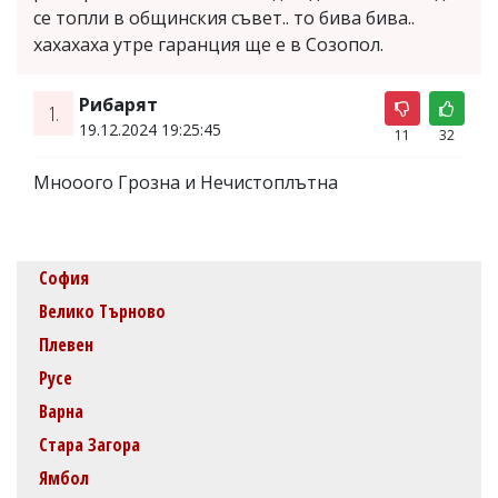
се топли в общинския съвет.. то бива бива..
хахахаха утре гаранция ще е в Созопол.
Рибарят
1.
19.12.2024 19:25:45
11
32
Мнооого Грозна и Нечистоплътна
София
Велико Търново
Плевен
Русе
Варна
Стара Загора
Ямбол