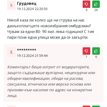
Грудовец
9.
19.12.2024 22:20:50
6
26
Някой каза ли колко ще ни струва на нас
данъкоплатците новоизбрания омбудсман?
Чувам за едни 80- 90 хил. лева годишно! С тия
пари поне една улица може да се закърпи.
*********
8.
19.12.2024 21:59:44
1
6
Коментарът беше изтрит от модераторите,
защото съдържаше вулгарни, нецензурни или
обидни квалификации, обиди на расова,
сексуална, етническа или верска основа или
призиви към насилие по адрес на конкретни
лица.