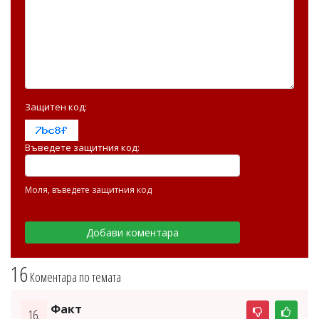
Защитен код:
Въведете защитния код:
Моля, въведете защитния код
16
Коментара по темата
Факт
16.