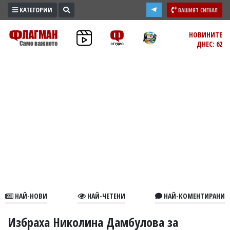
КАТЕГОРИИ
ВАШИЯТ СИГНАЛ
ПРОМО
НОВИНИТЕ
ДНЕС: 62
ЗОНА
ИЗБОРИ
2026
ПРАКТИЧНО
КУЛТУРА
ЗДРАВЕ
ПОЛИТИКА
ОБЩИНИ
ОБЩЕСТВО
ЛАЙФСТАЙЛ
НАЙ-НОВИ
НАЙ-ЧЕТЕНИ
НАЙ-КОМЕНТИРАНИ
ВОЙНАТА
В
Избраха Николина Дамбулова за