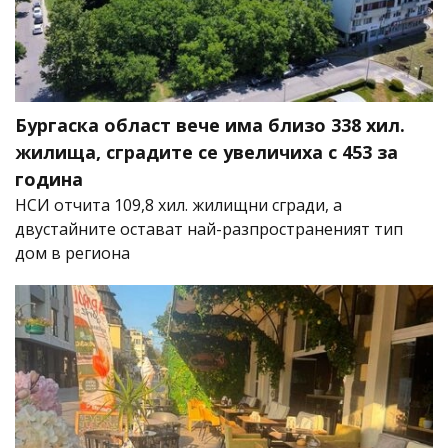
Бургаска област вече има близо 338 хил.
жилища, сградите се увеличиха с 453 за
година
НСИ отчита 109,8 хил. жилищни сгради, а
двустайните остават най-разпространеният тип
дом в региона