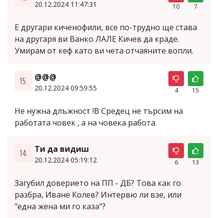
20.12.2024 11:47:31
10
7
Е другари киченофили, все по-трудно ще става
на другаря ви Ванко ЛАЛЕ Кичев да краде.
Умирам от кеф като ви чета отчаяните вопли.
@@@
15.
20.12.2024 09:59:55
4
15
Не нужна длъжност !В Средец не търсим на
работата човек , а на човека работа.
Ти да видиш
14.
20.12.2024 05:19:12
6
13
Загубил доверието на ПП - ДБ? Това как го
разбра, Иване Колев? Интервю ли взе, или
"една жена ми го каза"?