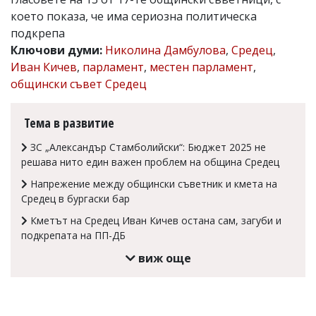
което показа, че има сериозна политическа
Коментарите
под
подкрепа
статиите
Ключови думи:
Николина Дамбулова
,
Средец
,
се
Иван Кичев
,
парламент
,
местен парламент
,
въвеждат
от
общински съвет Средец
читателите
и
редакцията
Тема в развитие
не
носи
ЗС „Александър Стамболийски“: Бюджет 2025 не
отговорност
решава нито един важен проблем на община Средец
за
тях!
Напрежение между общински съветник и кмета на
Ако
Средец в бургаски бар
откриете
обиден
Кметът на Средец Иван Кичев остана сам, загуби и
за
подкрепата на ПП-ДБ
вас
виж още
коментар,
моля
сигнализирайте
ни!