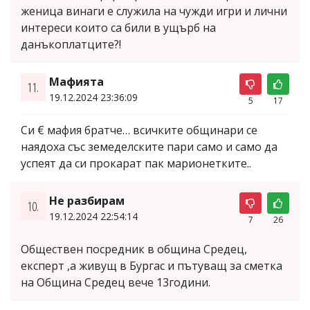
женица винаги е служила на чужди игри и лични
интереси които са били в ущърб на
данъкоплатците?!
Мафията
11.
19.12.2024 23:36:09
5
17
Си € мафия братче… всичките общинари се
наядоха със земеделските пари само и само да
успеят да си прокарат пак марионетките..
Не разбирам
10.
19.12.2024 22:54:14
7
26
Обществен посредник в община Средец,
експерт ,а живущ в Бургас и пътуващ за сметка
на Община Средец вече 13години.