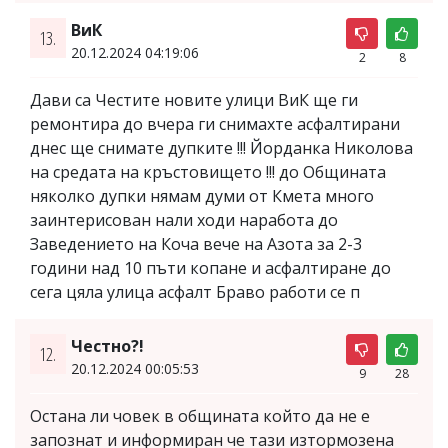
ВиК
13.
20.12.2024 04:19:06
2
8
Дави са Честите новите улици ВиК ще ги
ремонтира до вчера ги снимахте асфалтирани
днес ще снимате дупките !!! Йорданка Николова
на средата на кръстовището !!! до Общината
няколко дупки нямам думи от Кмета много
заинтерисован нали ходи наработа до
Заведението на Коча вече на Азота за 2-3
години над 10 пъти копане и асфалтиране до
сега цяла улица асфалт Браво работи се п
Честно?!
12.
20.12.2024 00:05:53
9
28
Остана ли човек в общината който да не е
запознат и информиран че тази изтормозена