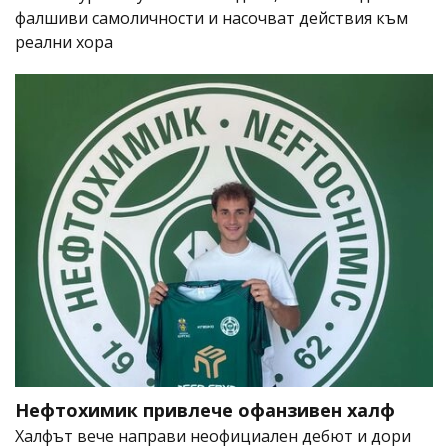
фалшиви самоличности и насочват действия към
реални хора
Нефтохимик привлече офанзивен халф
Халфът вече направи неофициален дебют и дори