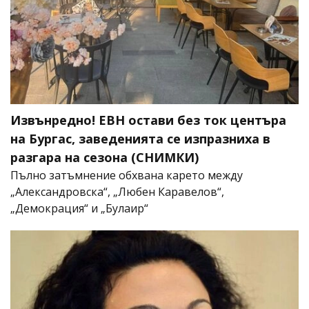
Извънредно! ЕВН остави без ток центъра
на Бургас, заведенията се изпразниха в
разгара на сезона (СНИМКИ)
Пълно затъмнение обхвана карето между
„Александровска“, „Любен Каравелов“,
„Демокрация“ и „Булаир“