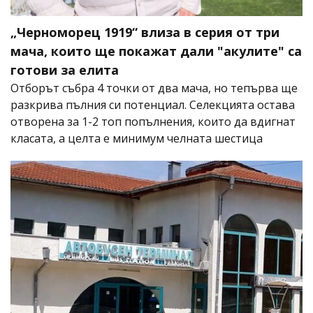
„Черноморец 1919“ влиза в серия от три
мача, които ще покажат дали "акулите" са
готови за елита
Отборът събра 4 точки от два мача, но тепърва ще
разкрива пълния си потенциал. Селекцията остава
отворена за 1-2 топ попълнения, които да вдигнат
класата, а целта е минимум челната шестица