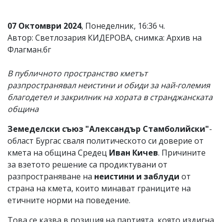
07 Октомври 2024
, Понеделник, 16:36 ч.
Автор: Светлозария КИДЕРОВА, снимка: Архив на
Флагман.бг
В публичното пространство кметът
разпространявал неистини и обиди за най-големия
благодетел и закрилник на хората в странджанската
община
Земеделски съюз "Александър Стамболийски"
-
област Бургас сваля политическото си доверие от
кмета на община Средец
Иван Кичев
. Причините
за взетото решение са продиктувани от
разпространяване на
неистини и заблуди
от
страна на кмета, които минават границите на
етичните норми на поведение.
Това се казва в позиция на партията, която издигна