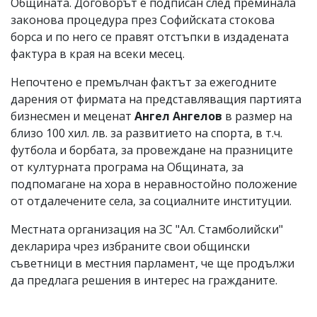
Общината. Договорът е подписан след преминала
законова процедура през Софийската стокова
борса и по него се правят отстъпки в издадената
фактура в края на всеки месец.
Непочтено е премълчан фактът за ежегодните
дарения от фирмата на представляващия партията
бизнесмен и меценат
Ангел Ангелов
в размер на
близо 100 хил. лв. за развитието на спорта, в т.ч.
футбола и борбата, за провеждане на празниците
от културната програма на Общината, за
подпомагане на хора в неравностойно положение
от отдалечените села, за социалните институции.
Местната организация на ЗС "Ал. Стамболийски"
декларира чрез избраните свои общински
съветници в местния парламент, че ще продължи
да предлага решения в интерес на гражданите.