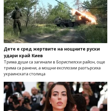
Дете е сред жертвите на нощните руски
удари край Киев
Трима души са загинали в Бориспилски район, още
трима са ранени, а мощни експлозии разтърсиха
украинската столица