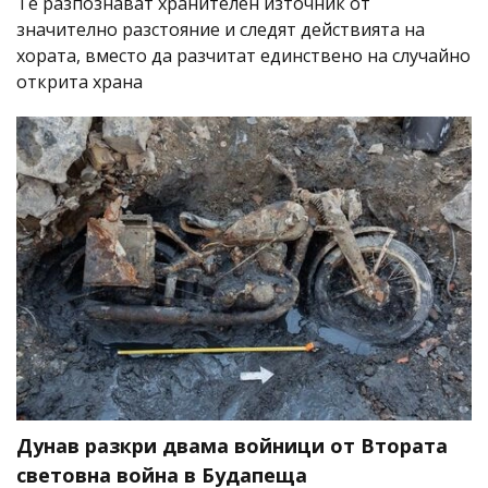
Те разпознават хранителен източник от
значително разстояние и следят действията на
хората, вместо да разчитат единствено на случайно
открита храна
Дунав разкри двама войници от Втората
световна война в Будапеща