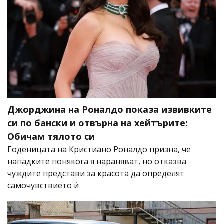
Джорджина на Роналдо показа извивките
си по бански и отвърна на хейтърите:
Обичам тялото си
Годеницата на Кристиано Роналдо призна, че
нападките понякога я нараняват, но отказва
чуждите представи за красота да определят
самочувствието ѝ