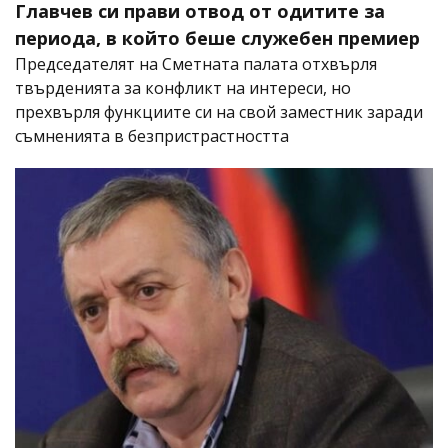
Главчев си прави отвод от одитите за
периода, в който беше служебен премиер
Председателят на Сметната палата отхвърля
твърденията за конфликт на интереси, но
прехвърля функциите си на свой заместник заради
съмненията в безпристрастността