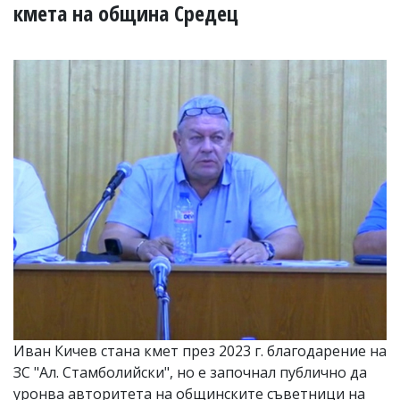
УКРАЙНА
кмета на община Средец
СПОРТ
РАЗСЛЕДВАНЕ
БИЗНЕС
ЮГ
Управители:
Веселин
Василев,
email:
v.vasilev@flagman.bg
Катя
Касабова,
еmail:
k.kassabova@flagman.bg
Главен
редактор:
Иван
Иван Кичев стана кмет през 2023 г. благодарение на
Колев,
ЗС "Ал. Стамболийски", но е започнал публично да
email:
office@flagman.bg
уронва авторитета на общинските съветници на