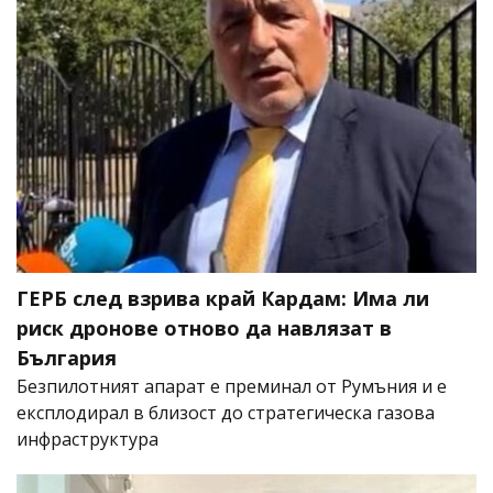
ГЕРБ след взрива край Кардам: Има ли
риск дронове отново да навлязат в
България
Безпилотният апарат е преминал от Румъния и е
експлодирал в близост до стратегическа газова
инфраструктура