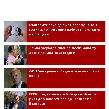
Българите вече държат телефона по 3
години, но при смяна избират по-скъп на
изплащане
Тежка загуба за Лионел Меси: Баща му
Хорхе почина на 68 години
ООН бие тревога: Задава се нова голяма
война
ГЕРБ след взрива край Кардам: Има ли
риск дронове отново да навлязат в
България