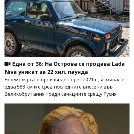
Една от 36: На Острова се продава Lada
Niva уникат за 22 хил. паунда
Екземплярът е произведен през 2021 г., изминал е
едва 583 км и е сред последните внесени във
Великобритания преди санкциите срещу Русия