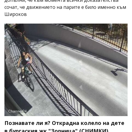
допълни, че към момента всички доказателства
сочат, че движението на парите е било именно към
Широков
Познавате ли я? Открадна колело на дете
в бургаския жк "Зорница" (СНИМКИ)