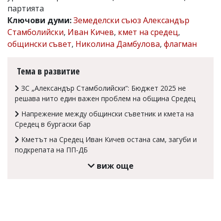
партията
Коментарите
Ключови думи:
Земеделски съюз Александър
под
статиите
Стамболийски
,
Иван Кичев
,
кмет на средец
,
се
общински съвет
,
Николина Дамбулова
,
флагман
въвеждат
от
читателите
Тема в развитие
и
редакцията
ЗС „Александър Стамболийски“: Бюджет 2025 не
не
решава нито един важен проблем на община Средец
носи
отговорност
Напрежение между общински съветник и кмета на
за
Средец в бургаски бар
тях!
Ако
Кметът на Средец Иван Кичев остана сам, загуби и
откриете
подкрепата на ПП-ДБ
обиден
за
виж още
вас
коментар,
моля
сигнализирайте
ни!