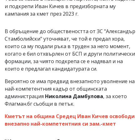
и подкрепи Иван Кичев в предизборната му
кампания за кмет през 2023 г.
В обръщение до обществеността от ЗС "Александър
Стамболийски" уточняват, че той е предал хора,
които са му подали ръка в труден за него момент,
когато е бил отхвърлен от БСП и други политически
формации, за чиято подкрепа се е надявал и на
които е предлагал кандидатурата си.
Вероятно се има предвид внезапното уволнение на
най-компетентния кадър от общинската
администрация
Николина Дамбулова
, за което
Флагман.бг съобщи в петък.
Кметът на община Средец Иван Кичев освободи
внезапно най-компетентния си зам.-кмет