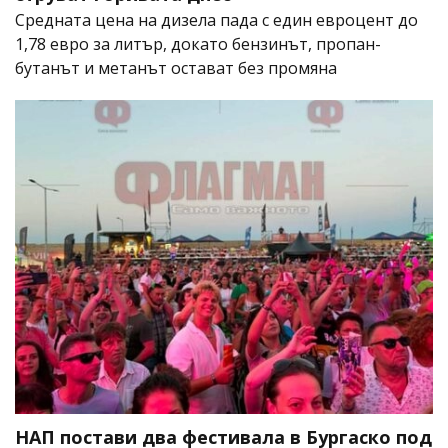
Средната цена на дизела пада с един евроцент до
1,78 евро за литър, докато бензинът, пропан-
бутанът и метанът остават без промяна
НАП постави два фестивала в Бургаско под