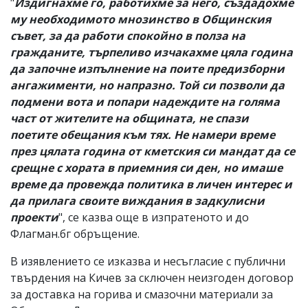
"
Издигнахме го, работихме за него, създадохме
му необходимото мнозинство в Общинския
съвет, за да работи спокойно в полза на
гражданите, търпеливо изчакахме цяла година
да започне изпълнение на поите предизборни
ангажименти, но напразно. Той си позволи да
подмени вота и попари надеждите на голяма
част от жителите на общината, не спази
поетите обещания към тях. Не намери време
през цялата година от кметския си мандат да се
срещне с хората в приемния си ден, но имаше
време да провежда политика в личен интерес и
да прилага своите виждания в задкулисни
проекти
", се казва още в изпратеното и до
Флагман.бг обръщение.
В изявлението се изказва и несъгласие с публични
твърдения на Кичев за сключен неизгоден договор
за доставка на горива и смазочни материали за