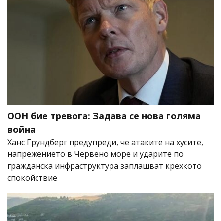
ООН бие тревога: Задава се нова голяма
война
Ханс Грундберг предупреди, че атаките на хусите,
напрежението в Червено море и ударите по
гражданска инфраструктура заплашват крехкото
спокойствие