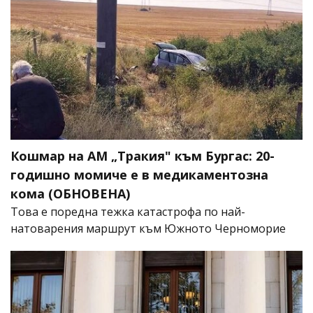
Кошмар на АМ „Тракия" към Бургас: 20-
годишно момиче е в медикаментозна
кома (ОБНОВЕНА)
Това е поредна тежка катастрофа по най-
натоварения маршрут към Южното Черноморие