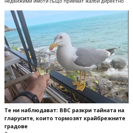
недвижими имоти също приемат жалби директно
Те ни наблюдават: BBC разкри тайната на
гларусите, които тормозят крайбрежните
градове