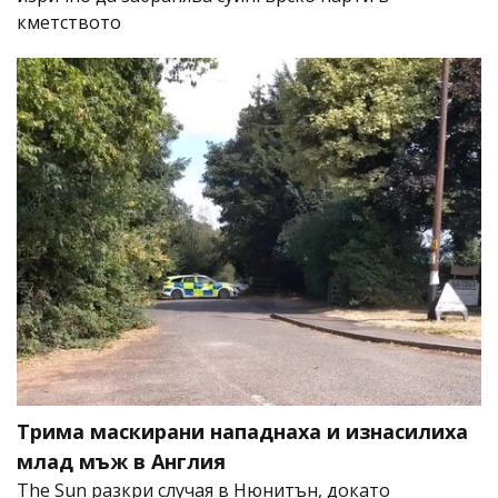
кметството
Трима маскирани нападнаха и изнасилиха
млад мъж в Англия
The Sun разкри случая в Нюнитън, докато