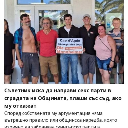
Съветник иска да направи секс парти в
сградата на Общината, плаши със съд, ако
му откажат
Според собствената му аргументация няма
вътрешно правило или общинска наредба, която
изрично да забранява суингърско парти в