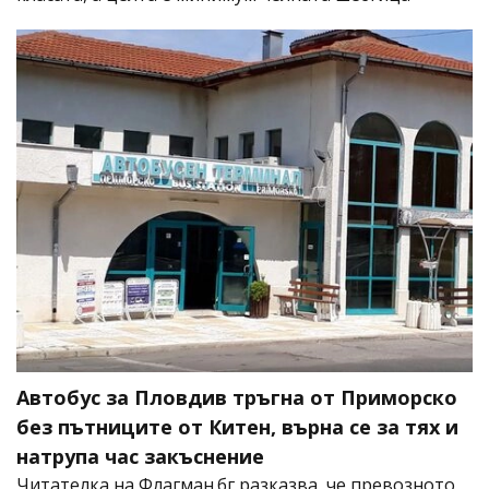
Автобус за Пловдив тръгна от Приморско
без пътниците от Китен, върна се за тях и
натрупа час закъснение
Читателка на Флагман.бг разказва, че превозното