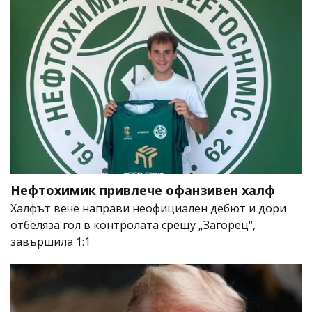
Нефтохимик привлече офанзивен халф
Халфът вече направи неофициален дебют и дори
отбеляза гол в контролата срещу „Загорец“,
завършила 1:1