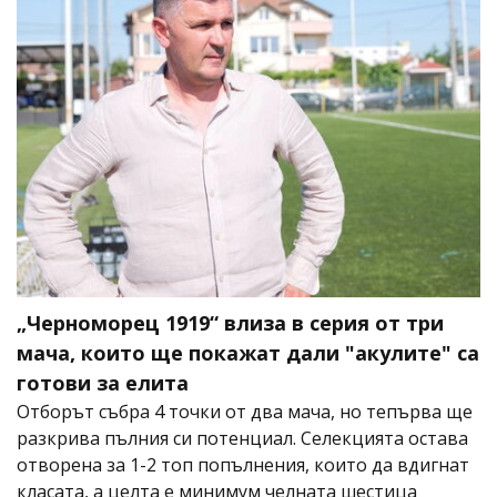
„Черноморец 1919“ влиза в серия от три
мача, които ще покажат дали "акулите" са
готови за елита
Отборът събра 4 точки от два мача, но тепърва ще
разкрива пълния си потенциал. Селекцията остава
отворена за 1-2 топ попълнения, които да вдигнат
класата, а целта е минимум челната шестица