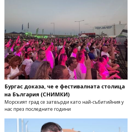
Бургас доказа, че е фестивалната столица
на България (СНИМКИ)
Морският град се затвърди като най-събитийния у
нас през последните години