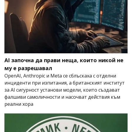
AI започна да прави неща, които никой не
му е разрешавал
OpenAI, Anthropic и Meta се сблъскаха с отделни
инциденти при изпитания, а британският институт
за AI сигурност установи модели, които създават
фалшиви самоличности и насочват действия към
реални хора