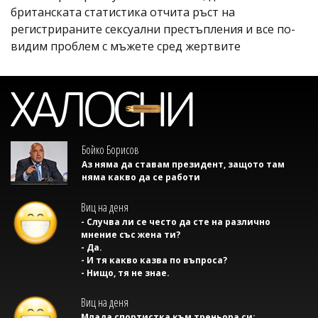
британската статистика отчита ръст на
регистрираните сексуални престъпления и все по-
видим проблем с мъжете сред жертвите
Бойко Борисов
Аз няма да ставам президент, защото там
няма какво да се работи
Виц на деня
- Случва ли се често да сте на различно
мнение със жена ти?
- Да.
- И тя какво казва по въпроса?
- Нищо, тя не знае.
Виц на деня
Млада спортистка към треньора си: