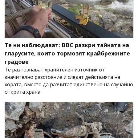
Те ни наблюдават: BBC разкри тайната на
гларусите, които тормозят крайбрежните
градове
Те разпознават хранителен източник от
значително разстояние и следят действията на
хората, вместо да разчитат единствено на случайно
открита храна