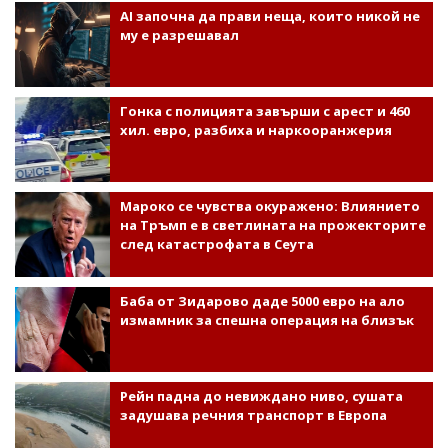
AI започна да прави неща, които никой не
му е разрешавал
Гонка с полицията завърши с арест и 460
хил. евро, разбиха и наркооранжерия
Мароко се чувства окуражено: Влиянието
на Тръмп е в светлината на прожекторите
след катастрофата в Сеута
Баба от Зидарово даде 5000 евро на ало
измамник за спешна операция на близък
Рейн падна до невиждано ниво, сушата
задушава речния транспорт в Европа