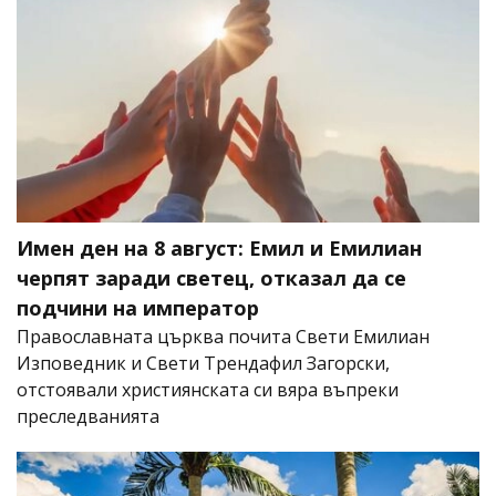
Имен ден на 8 август: Емил и Емилиан
черпят заради светец, отказал да се
подчини на император
Православната църква почита Свети Емилиан
Изповедник и Свети Трендафил Загорски,
отстоявали християнската си вяра въпреки
преследванията