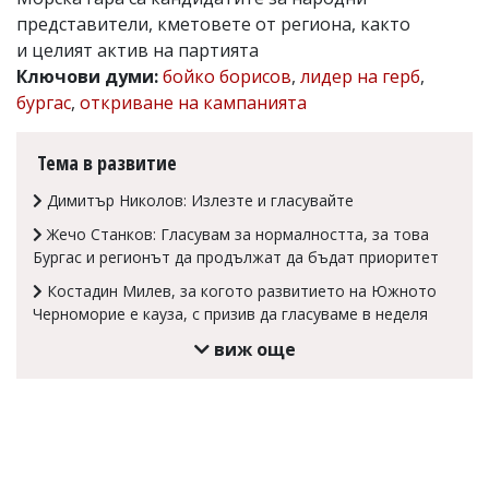
представители, кметовете от региона, както
Коментарите
под
и целият актив на партията
статиите
Ключови думи:
бойко борисов
,
лидер на герб
,
се
бургас
,
откриване на кампанията
въвеждат
от
читателите
Тема в развитие
и
редакцията
Димитър Николов: Излезте и гласувайте
не
носи
Жечо Станков: Гласувам за нормалността, за това
отговорност
Бургас и регионът да продължат да бъдат приоритет
за
тях!
Костадин Милев, за когото развитието на Южното
Ако
Черноморие е кауза, с призив да гласуваме в неделя
откриете
обиден
виж още
за
вас
коментар,
моля
сигнализирайте
ни!