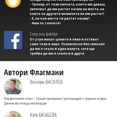
- Тренер, от тези хапчета, които ми даваш,
започват да ми растат косми на места, на
които на другите момичета не им растат!
- Е, на кои места ти растат косми?
- Ами по топките!
Статус във фейсбук
От утре махат цените в лева и остават
само тези в евро. Психически бях свикнал
да ми е скъпо в една валута, сега ще
трябва да ми е скъпо и в друга.
Автори Флагмани
Веселин ВАСИЛЕВ
Перфектният план – Тръмп превзема Гренландия с гумени лодки,
Дания му плаща милиарди
Катя КАСАБОВА