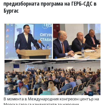
УКРАЙНА
предизборната програма на ГЕРБ-СДС в
СПОРТ
Бургас
РАЗСЛЕДВАНЕ
БИЗНЕС
ЮГ
Управители:
Веселин
Василев,
email:
v.vasilev@flagman.bg
Катя
Касабова,
еmail:
k.kassabova@flagman.bg
Главен
редактор:
Иван
Колев,
email:
В момента в Международния конгресен център на
office@flagman.bg
Морска гара са кандидатите за народни