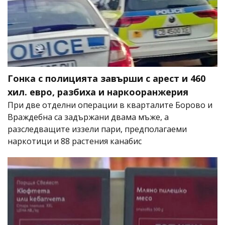
Гонка с полицията завърши с арест и 460
хил. евро, разбиха и наркооранжерия
При две отделни операции в кварталите Борово и
Враждебна са задържани двама мъже, а
разследващите иззели пари, предполагаеми
наркотици и 88 растения канабис