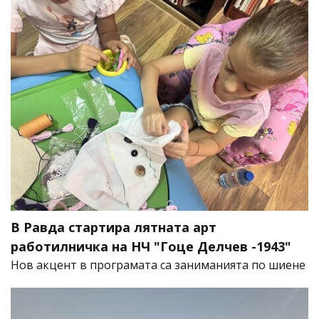
В Равда стартира лятната арт
работилничка на НЧ "Гоце Делчев -1943"
Нов акцент в програмата са заниманията по шиене