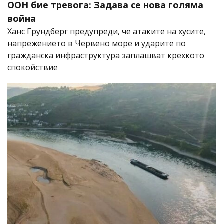
ООН бие тревога: Задава се нова голяма
война
Ханс Грундберг предупреди, че атаките на хусите,
напрежението в Червено море и ударите по
гражданска инфраструктура заплашват крехкото
спокойствие