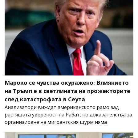
Мароко се чувства окуражено: Влиянието
на Тръмп е в светлината на прожекторите
след катастрофата в Сеута
Анализатори виждат американското рамо зад
растящата увереност на Рабат, но доказателства за
организиране на мигрантския щурм няма