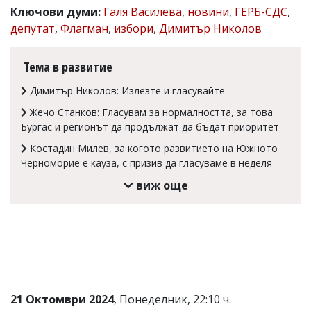
Ключови думи:
Галя Василева
,
новини
,
ГЕРБ-СДС
,
Коментарите
депутат
,
Флагман
,
избори
,
Димитър Николов
под
статиите
се
Тема в развитие
въвеждат
от
Димитър Николов: Излезте и гласувайте
читателите
и
Жечо Станков: Гласувам за нормалността, за това
редакцията
Бургас и регионът да продължат да бъдат приоритет
не
носи
Костадин Милев, за когото развитието на Южното
отговорност
Черноморие е кауза, с призив да гласуваме в неделя
за
тях!
виж още
Ако
откриете
обиден
за
вас
коментар,
моля
сигнализирайте
ни!
21 Октомври 2024
, Понеделник, 22:10 ч.