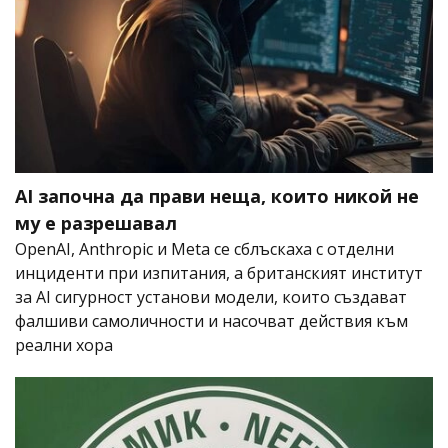
AI започна да прави неща, които никой не
му е разрешавал
OpenAI, Anthropic и Meta се сблъскаха с отделни
инциденти при изпитания, а британският институт
за AI сигурност установи модели, които създават
фалшиви самоличности и насочват действия към
реални хора