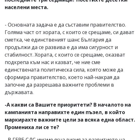
населени места.
- Основната задача е да съставим правителство.
Голяма част от хората, с които се срещаме, си дават
сметка, че единственият шанс България да
продължи да се развива е да има сигурност и
стабилност. Хората, с които се срещаме, оказват
подкрепа към нас и казват, че ние сме
единствената политическа сила, която може да
сформира правителство, което най-накрая да
започне да разрешава важните проблеми в
държавата.
-А какви са Вашите приоритети? В началото на
кампанията направихте един пъзел, в който
маркирахте важните цели за всяка една област.
Промениха ли се те?
- В ГЕРБ СДС имаме ясна визия за развитието на