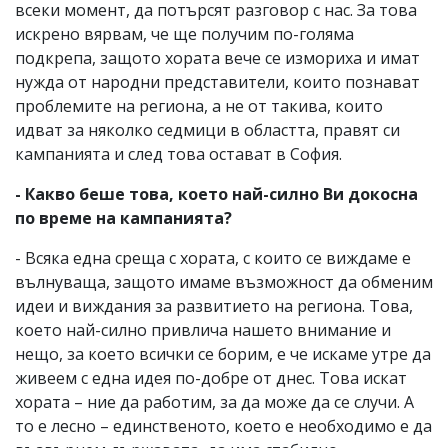
всеки момент, да потърсят разговор с нас. За това
искрено вярвам, че ще получим по-голяма
подкрепа, защото хората вече се измориха и имат
нужда от народни представители, които познават
проблемите на региона, а не от такива, които
идват за няколко седмици в областта, правят си
кампанията и след това остават в София.
- Какво беше това, което най-силно Ви докосна
по време на кампанията?
- Всяка една среща с хората, с които се виждаме е
вълнуваща, защото имаме възможност да обменим
идеи и виждания за развитието на региона. Това,
което най-силно привлича нашето внимание и
нещо, за което всички се борим, е че искаме утре да
живеем с една идея по-добре от днес. Това искат
хората – ние да работим, за да може да се случи. А
то е лесно – единственото, което е необходимо е да