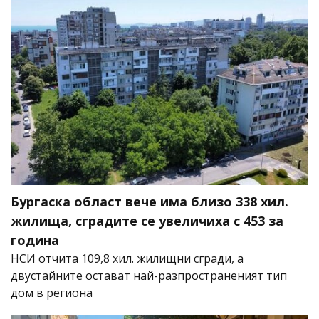
Бургаска област вече има близо 338 хил.
жилища, сградите се увеличиха с 453 за
година
НСИ отчита 109,8 хил. жилищни сгради, а
двустайните остават най-разпространеният тип
дом в региона