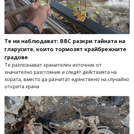
Те ни наблюдават: BBC разкри тайната на
гларусите, които тормозят крайбрежните
градове
Те разпознават хранителен източник от
значително разстояние и следят действията на
хората, вместо да разчитат единствено на случайно
открита храна