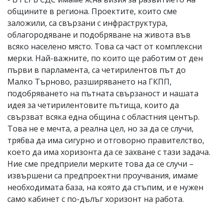
общините в региона. Проектите, които сме
заложили, са свързани с инфраструктура,
облагородяване и подобряване на живота във
всяко населено място. Това са част от комплексни
мерки. Най-важните, по които ще работим от ден
първи в парламента, са четирилентов път до
Малко Търново, разширяването на ГКПП,
подобряването на пътната свързаност и нашата
идея за четирилентовите пътища, които да
свързват всяка една община с областния център.
Това не е мечта, а реална цел, но за да се случи,
трябва да има сигурно и отговорно правителство,
което да има хоризонта да се захване с тази задача.
Ние сме предприели мерките това да се случи –
извършени са предпроектни проучвания, имаме
необходимата база, на която да стъпим, и е нужен
само кабинет с по-дълъг хоризонт на работа.