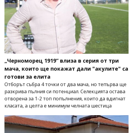
„Черноморец 1919“ влиза в серия от три
мача, които ще покажат дали "акулите" са
готови за елита
Отборът събра 4 точки от два мача, но тепърва ще
разкрива пълния си потенциал. Селекцията остава
отворена за 1-2 топ попълнения, които да вдигнат
класата, а целта е минимум челната шестица