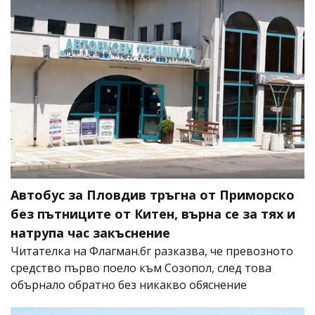
Автобус за Пловдив тръгна от Приморско
без пътниците от Китен, върна се за тях и
натрупа час закъснение
Читателка на Флагман.бг разказва, че превозното
средство първо поело към Созопол, след това
обърнало обратно без никакво обяснение