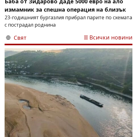
Баба от Зидарово даде 5000 евро на ало
измамник за спешна операция на близък
23-годишният бургазлия прибрал парите по схемата
с пострадал роднина
Всички новини
Свят