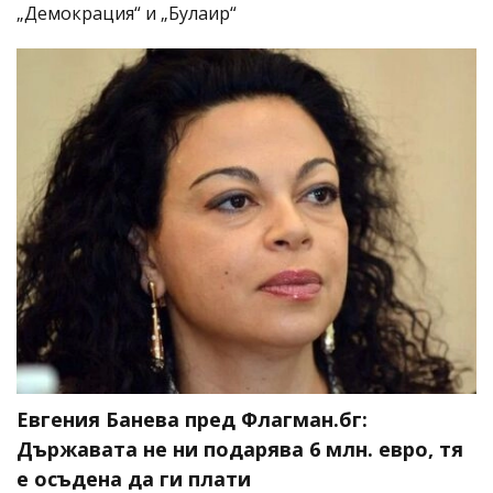
„Демокрация“ и „Булаир“
Евгения Банева пред Флагман.бг:
Държавата не ни подарява 6 млн. евро, тя
е осъдена да ги плати