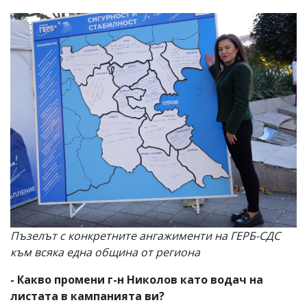
Пъзелът с конкретните ангажименти на ГЕРБ-СДС
към всяка една община от региона
- Какво промени г-н Николов като водач на
листата в кампанията ви?