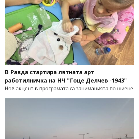
В Равда стартира лятната арт
работилничка на НЧ "Гоце Делчев -1943"
Нов акцент в програмата са заниманията по шиене