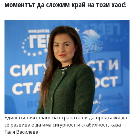
УКРАЙНА
моментът да сложим край на този хаос!
СПОРТ
РАЗСЛЕДВАНЕ
БИЗНЕС
ЮГ
Управители:
Веселин
Василев,
email:
v.vasilev@flagman.bg
Катя
Касабова,
еmail:
k.kassabova@flagman.bg
Главен
редактор:
Иван
Единственият шанс на страната ни да продължи да
Колев,
се развива е да има сигурност и стабилност, каза
email:
office@flagman.bg
Галя Василева