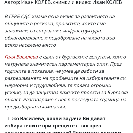
Автор: Иван КОЛЕВ, снимки и видео: Иван КОЛЕВ
В ГЕРБ СДС имаме ясна визия за развитието на
общините в региона, проектите, които сме
заложили, са свързани с инфраструктура,
облагородяване и подобряване на живота във
всяко населено място
Галя Василева
е един от бургаските депутати, които
натрупаха значителен парламентарен опит. През
годините е показала, че умее да работи за
разрешаването на проблемите на избирателите си.
Неуморна и трудолюбива, тя полага огромни
усилия, за да защитава важните проекти за Бургаска
област. Разговаряме с нея в последната седмица на
предизборната кампания.
- Г-жо Василева, какви задачи Ви дават
избирателите при срещите с тях през
последните три седмици? Посетихте десетки