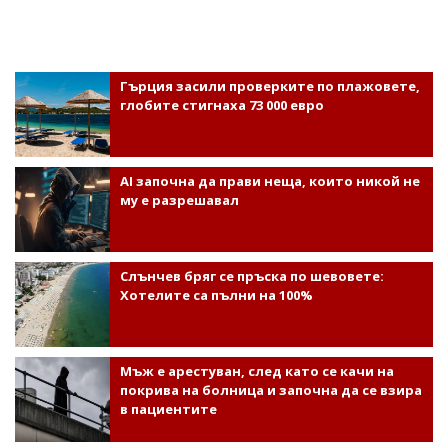
Гърция засили проверките по плажовете,
глобите стигнаха 73 000 евро
AI започна да прави неща, които никой не
му е разрешавал
Слънчев бряг се пръска по шевовете:
Хотелите са пълни на 100%
Мъж е арестуван, след като се качи на
покрива на болница и започна да се взира
в пациентите