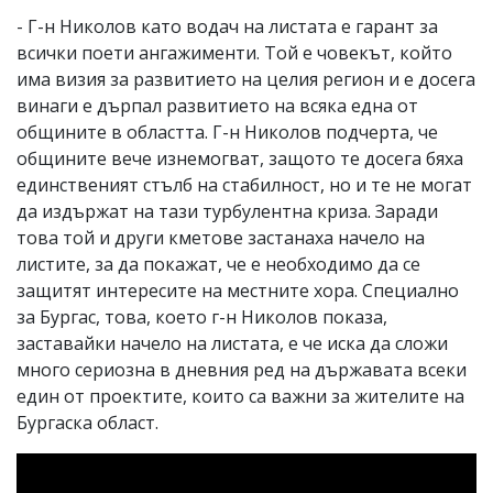
- Г-н Николов като водач на листата е гарант за
всички поети ангажименти. Той е човекът, който
има визия за развитието на целия регион и е досега
винаги е дърпал развитието на всяка една от
общините в областта. Г-н Николов подчерта, че
общините вече изнемогват, защото те досега бяха
единственият стълб на стабилност, но и те не могат
да издържат на тази турбулентна криза. Заради
това той и други кметове застанаха начело на
листите, за да покажат, че е необходимо да се
защитят интересите на местните хора. Специално
за Бургас, това, което г-н Николов показа,
заставайки начело на листата, е че иска да сложи
много сериозна в дневния ред на държавата всеки
един от проектите, които са важни за жителите на
Бургаска област.