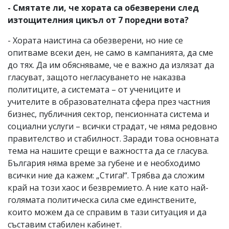
- Смятате ли, че хората са обезверени след
изтощителния цикъл от 7 поредни вота?
- Хората наистина са обезверени, но ние се
опитваме всеки ден, не само в кампанията, да сме
до тях. Да им обясняваме, че е важно да излязат да
гласуват, защото негласуването не наказва
политиците, а системата – от учениците и
учителите в образователната сфера през частния
бизнес, публичния сектор, пенсионната система и
социални услуги – всички страдат, че няма редовно
правителство и стабилност. Заради това основната
тема на нашите срещи е важността да се гласува.
България няма време за губене и е необходимо
всички ние да кажем: „Стига!“. Трябва да сложим
край на този хаос и безвремието. А ние като най-
голямата политическа сила сме единствените,
които можем да се справим в тази ситуация и да
съставим стабилен кабинет.