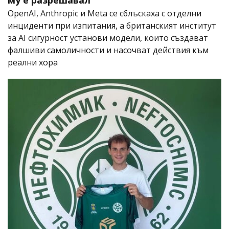
OpenAI, Anthropic и Meta се сблъскаха с отделни
инциденти при изпитания, а британският институт
за AI сигурност установи модели, които създават
фалшиви самоличности и насочват действия към
реални хора