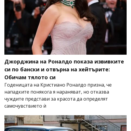
Джорджина на Роналдо показа извивките
си по бански и отвърна на хейтърите:
Обичам тялото си
Годеницата на Кристиано Роналдо призна, че
нападките понякога я нараняват, но отказва
чуждите представи за красота да определят
самочувствието ѝ