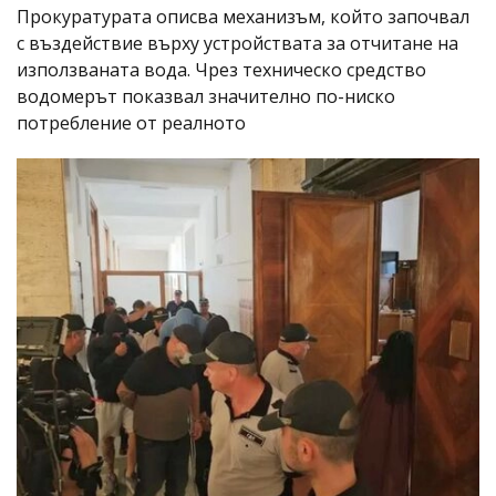
Прокуратурата описва механизъм, който започвал
с въздействие върху устройствата за отчитане на
използваната вода. Чрез техническо средство
водомерът показвал значително по-ниско
потребление от реалното