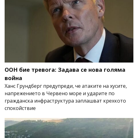
ООН бие тревога: Задава се нова голяма
война
Ханс Грундберг предупреди, че атаките на хусите,
напрежението в Червено море и ударите по
гражданска инфраструктура заплашват крехкото
спокойствие