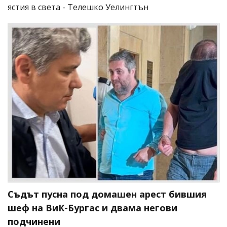
ястия в света - Телешко Уелингтън
Съдът пусна под домашен арест бившия
шеф на ВиК-Бургас и двама негови
подчинени