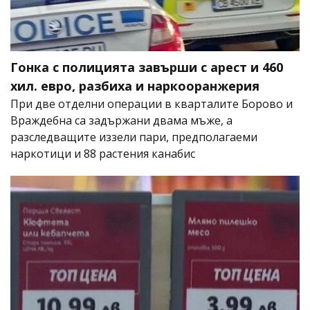
Гонка с полицията завърши с арест и 460
хил. евро, разбиха и наркооранжерия
При две отделни операции в кварталите Борово и
Враждебна са задържани двама мъже, а
разследващите иззели пари, предполагаеми
наркотици и 88 растения канабис