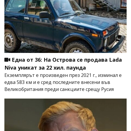
Една от 36: На Острова се продава Lada
Niva уникат за 22 хил. паунда
Екземплярът е произведен през 2021 г., изминал е
едва 583 км и е сред последните внесени във
Великобритания преди санкциите срещу Русия