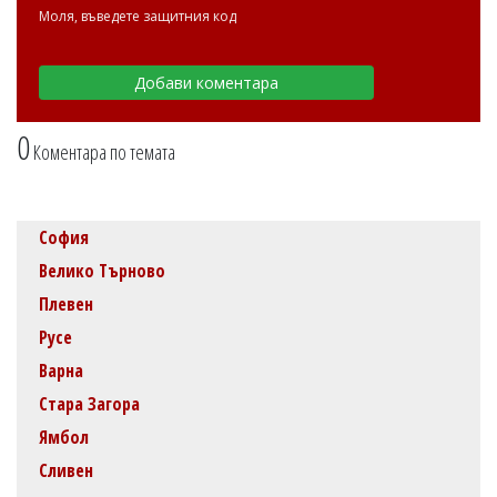
Моля, въведете защитния код
0
Коментара по темата
София
Велико Търново
Плевен
Русе
Варна
Стара Загора
Ямбол
Сливен