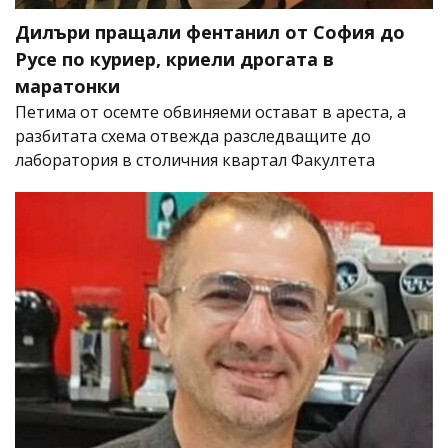
Дилъри пращали фентанил от София до
Русе по куриер, криели дрогата в
маратонки
Петима от осемте обвиняеми остават в ареста, а
разбитата схема отвежда разследващите до
лаборатория в столичния квартал Факултета