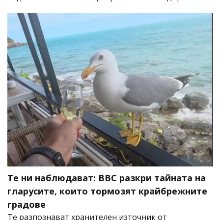
Те ни наблюдават: BBC разкри тайната на
гларусите, които тормозят крайбрежните
градове
Те разпознават хранителен източник от