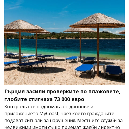
Гърция засили проверките по плажовете,
глобите стигнаха 73 000 евро
Контролът се подпомага от дронове и
приложението MyCoast, чрез което гражданите
подават сигнали за нарушения. Местните служби за
недвижими имоти също приемат жалби директно