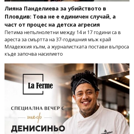
Лияна Панделиева за убийството в
Пловдив: Това не е единичен случай, а
част от процес на детска агресия
Петима непълнолетни между 14 и 17 години са в
ареста за смъртта на 37-годишния мъж край
Младежкия хълм, а журналистката постави въпроса
къде започва насилието