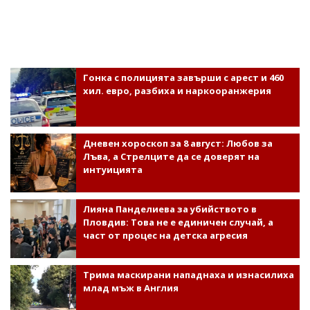
Гонка с полицията завърши с арест и 460
хил. евро, разбиха и наркооранжерия
Дневен хороскоп за 8 август: Любов за
Лъва, а Стрелците да се доверят на
интуицията
Лияна Панделиева за убийството в
Пловдив: Това не е единичен случай, а
част от процес на детска агресия
Трима маскирани нападнаха и изнасилиха
млад мъж в Англия