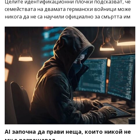
Целите идентификационни плочки подсказват, че
семействата на двамата германски войници може
никога да не са научили официално за смъртта им
AI започна да прави неща, които никой не
му е разрешавал