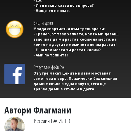
- Да.
- И тя какво казва по въпроса?
- Нищо, тя не знае.
Виц на деня
Млада спортистка към треньора си:
- Тренер, от тези хапчета, които ми даваш,
започват да ми растат косми на места, на
които на другите момичета не им растат!
- Е, на кои места ти растат косми?
- Ами по топките!
Статус във фейсбук
От утре махат цените в лева и остават
само тези в евро. Психически бях свикнал
да ми е скъпо в една валута, сега ще
трябва да ми е скъпо и в друга.
Автори Флагмани
Веселин ВАСИЛЕВ