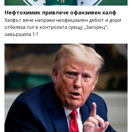
Нефтохимик привлече офанзивен халф
Халфът вече направи неофициален дебют и дори
отбеляза гол в контролата срещу „Загорец“,
завършила 1:1