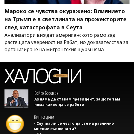
Мароко се чувства окуражено: Влиянието
на Тръмп е в светлината на прожекторите
след катастрофата в Сеута
Анализатори виждат американското рамо зад
растящата увереност на Рабат, но доказателства за
организиране на мигрантския щурм няма
Бойко Борисов
Аз няма да ставам президент, защото там
няма какво да се работи
Виц на деня
- Случва ли се често да сте на различно
мнение със жена ти?