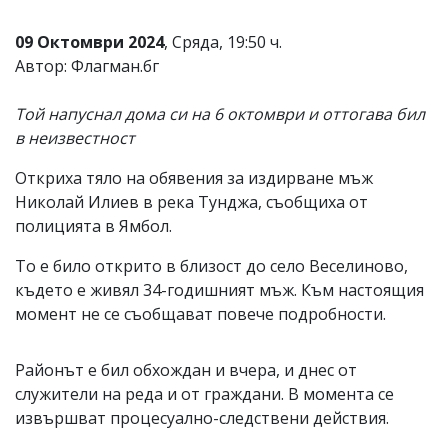
Коментарите
09 Октомври 2024
, Сряда, 19:50 ч.
под
статиите
Автор: Флагман.бг
се
въвеждат
Той напуснал дома си на 6 октомври и оттогава бил
от
читателите
в неизвестност
и
редакцията
Откриха тяло на обявения за издирване мъж
не
Николай Илиев в река Тунджа, съобщиха от
носи
отговорност
полицията в Ямбол.
за
тях!
То е било открито в близост до село Веселиново,
Ако
където е живял 34-годишният мъж. Към настоящия
откриете
обиден
момент не се съобщават повече подробности.
за
вас
коментар,
Районът е бил обхождан и вчера, и днес от
моля
служители на реда и от граждани. В момента се
сигнализирайте
извършват процесуално-следствени действия.
ни!