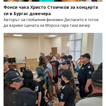
Фонси чака Христо Стоичков за концерта
си в Бургас довечера
Авторът на глобалния феномен Деспасито е готов
да взриви сцената на Морска гара тази вечер