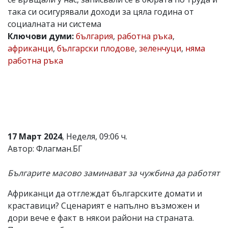
така си осигурявали доходи за цяла година от
Коментарите
под
социалната ни система
статиите
Ключови думи:
българия
,
работна ръка
,
се
африканци
,
български плодове
,
зеленчуци
,
няма
въвеждат
от
работна ръка
читателите
и
редакцията
не
носи
отговорност
за
тях!
17 Март 2024
, Неделя, 09:06 ч.
Ако
Автор: Флагман.БГ
откриете
обиден
за
Българите масово заминават за чужбина да работят
вас
коментар,
Африканци да отглеждат българските домати и
моля
сигнализирайте
краставици? Сценарият е напълно възможен и
ни!
дори вече е факт в някои райони на страната.