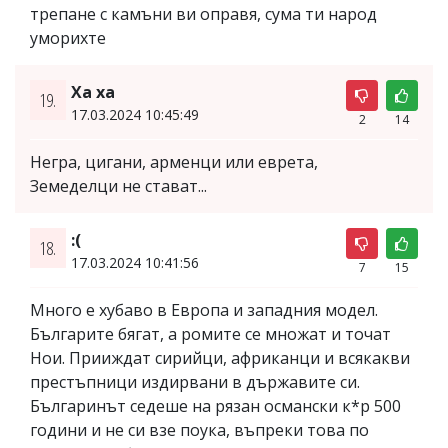
трепане с камъни ви оправя, сума ти народ
уморихте
Ха ха
19.
17.03.2024 10:45:49
2
14
Негра, цигани, арменци или еврета,
Земеделци не стават...
:(
18.
17.03.2024 10:41:56
7
15
Много е хубаво в Европа и западния модел.
Българите бягат, а ромите се множат и точат
Нои. Прииждат сирийци, африканци и всякакви
престъпници издирвани в държавите си.
Българинът седеше на рязан османски к*р 500
години и не си взе поука, въпреки това по