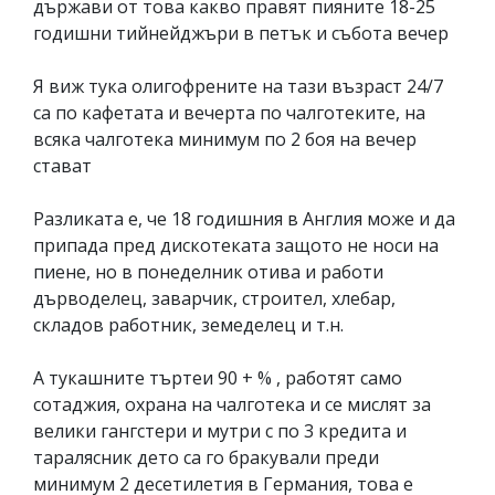
държави от това какво правят пияните 18-25
годишни тийнейджъри в петък и събота вечер
Я виж тука олигофрените на тази възраст 24/7
са по кафетата и вечерта по чалготеките, на
всяка чалготека минимум по 2 боя на вечер
стават
Разликата е, че 18 годишния в Англия може и да
припада пред дискотеката защото не носи на
пиене, но в понеделник отива и работи
дърводелец, заварчик, строител, хлебар,
складов работник, земеделец и т.н.
А тукашните търтеи 90 + % , работят само
сотаджия, охрана на чалготека и се мислят за
велики гангстери и мутри с по 3 кредита и
таралясник дето са го бракували преди
минимум 2 десетилетия в Германия, това е