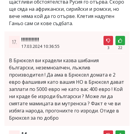
щастливи обстоятелства Русия го отърва. Скоро
ще сяда на африкански, сирийски и ромски, но
вече няма кой да го отърве. Клетия надупен
Ганьо сам си кове съдбата.
!!!!!!!!!!!!
17.
17.03.2024 10:36:55
3
22
В Брюксел ви крадели казва шибания
български, неземноалчен, лъжлив
производител ! Да ама в Брюксел домата е 2
евро фалшивия като вашия НО в Брюксел дават
заплати по 5000 евро не като вас 400 евро ! Кой
ни краде бе изроди български ? Може ли да
смятате мамицата ви мутренска ? Факт е че ви
избяга народа, прогонихте го изроди. Отиде в
Брюксел за по добро
14