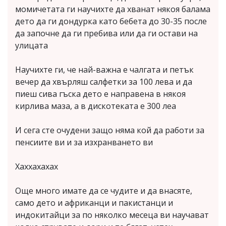
момичетата ги научихте да хванат някоя балама
дето да ги дондурка като бебета до 30-35 после
да започне да ги пребива или да ги остави на
улицата
Научихте ги, че най-важна е чалгата и петък
вечер да хвърляш салфетки за 100 лева и да
пиеш сива гъска дето е направена в някоя
кирлива маза, а в дискотеката е 300 леа
И сега сте очудени защо няма кой да работи за
пенсиите ви и за изхранването ви
Хаххахахах
Още много имате да се чудите и да внасяте,
само дето и африканци и пакистанци и
индокитайци за по няколко месеца ви научават