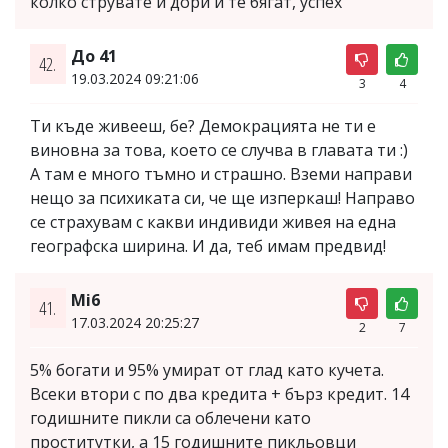
колко струвате и дори и те бягат, успех
До 41
42.
19.03.2024 09:21:06
3
4
Ти къде живееш, бе? Демокрацията не ти е
виновна за това, което се случва в главата ти :)
А там е много тъмно и страшно. Вземи направи
нещо за психиката си, че ще изперкаш! Направо
се страхувам с какви индивиди живея на една
географска ширина. И да, теб имам предвид!
Mi6
41.
17.03.2024 20:25:27
2
7
5% богати и 95% умират от глад като кучета.
Всеки втори с по два кредита + бърз кредит. 14
годишните пикли са облечени като
проститутки, a 15 годишните пикльовци