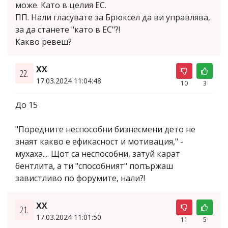
може. Като в целия ЕС.
ПП. Нали гласувате за Брюксел да ви управлява,
за да станете "като в ЕС"?!
Какво ревеш?
ХХ
22.
17.03.2024 11:04:48
10
3
До 15
"Поредните неспособни бизнесмени дето не
знаят какво е ефикасност и мотивация," -
мухаха.... Щот са неспособни, затуй карат
бентлита, а ти "способният" попържаш
завистливо по форумите, нали?!
XX
21.
17.03.2024 11:01:50
11
5