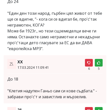
До 24
"Един ден този народ, гърбен цял живот от тебе
ще се вдигне, "- кога си се вдигал бе, про'с'так
неграмотен, КОГА?
Може би 1923г., но тези сщземеделци вече ги
няма. Останахте само неграмотни и некадърни
про'с'таци дето гласувате за ЕС да ви ДАВА
"европейска МРЗ".
XX
25.
17.03.2024 11:09:41
6
5
До 18
"Клетия надупен Ганьо сам си кове съдбата." -
забрави про'с'т и завистлив и мързелив.
21