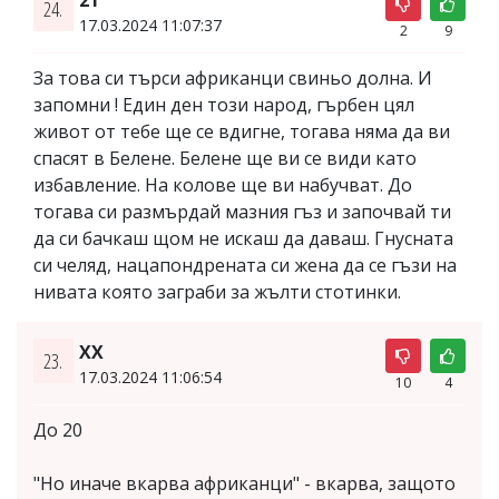
24.
17.03.2024 11:07:37
2
9
За това си търси африканци свиньо долна. И
запомни ! Един ден този народ, гърбен цял
живот от тебе ще се вдигне, тогава няма да ви
спасят в Белене. Белене ще ви се види като
избавление. На колове ще ви набучват. До
тогава си размърдай мазния гъз и започвай ти
да си бачкаш щом не искаш да даваш. Гнусната
си челяд, нацапондрената си жена да се гъзи на
нивата която заграби за жълти стотинки.
XX
23.
17.03.2024 11:06:54
10
4
До 20
"Но иначе вкарва африканци" - вкарва, защото