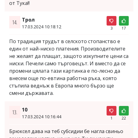
от Тука!!
Трол
14.
17.03.2024 10:18:12
3
17
По традиция трудът в селското стопанство е
един от най-ниско платения. Производителите
не желаят да плащат, защото изкупните цени са
ниски. Печели само търговецът. И вместо да се
промени цялата тази картинка е по-лесно да
внесем още по-евтина работна ръка, която
стъпила веднъж в Европа много бързо ще
смени държавата.
10
13.
17.03.2024 10:16:44
1
22
Брюксел дава на теб субсидии бе нагла свиньо