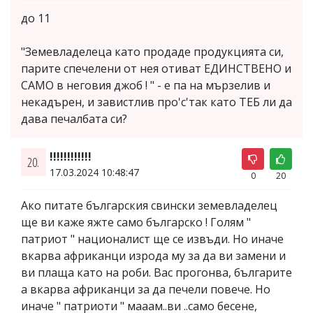
до 11
"Земевладелеца като продаде продукцията си,
парите спечелени от нея отиват ЕДИНСТВЕНО и
САМО в неговия джоб ! " - е па на мързелив и
некадърен, и завистлив про'с'так като ТЕБ ли да
дава печалбата си?
!!!!!!!!!!!!
20.
17.03.2024 10:48:47
0
20
Ако питате българския свински земевладелец
ще ви каже яжте само българско ! Голям "
патриот " националист ще се извъди. Но иначе
вкарва африканци изрода му за да ви замени и
ви плаща като на роби. Вас прогонва, българите
а вкарва африканци за да печели повече. Но
иначе " патриоти " мааам..ви ..само бесене,