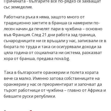
Причината - българите все по-рядко се захващат
със земеделие.
Работната ръка я няма, защото много от
традиционно заетите в бранша са намерили по-
лесен начин да печелят пари в чужбина – основно
във Франция. След 21 дни работа зад граница,
сънародниците ни се връщали у нас, записвали се в
бюрата по труда и така си осигурявали доходи за
цяла година от социалната ни система, разказват
хора от бранша, предава nova.bg.
Така в българските оранжерии и полета хората
вече са малко. Именно затова собствениците на
оранжерии у нас се преориентират и започват да
търсят работници от чужбина – главно от Африка и
бившите руски републики.