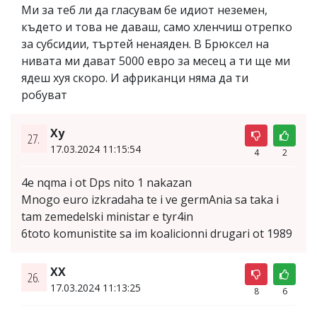
Ми за теб ли да гласувам бе идиот неземен,
където и това не даваш, само хленчиш отрепко
за субсидии, търтей ненаяден. В Брюксел на
нивата ми дават 5000 евро за месец а ти ще ми
ядеш хуя скоро. И африканци няма да ти
робуват
Xy
27.
17.03.2024 11:15:54
4
2
4e nqma i ot Dps nito 1 nakazan
Mnogo euro izkradaha te i ve germAnia sa taka i
tam zemedelski ministar e tyr4in
6toto komunistite sa im koalicionni drugari ot 1989
ХХ
26.
17.03.2024 11:13:25
8
6