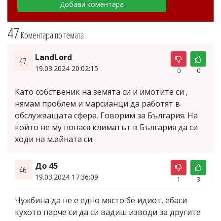
47
Коментара по темата
LandLord
47.
19.03.2024 20:02:15
0
0
Като собственик на земята си и имотите си ,
нямам проблем и марсианци да работят в
обслужващата сфера. Говорим за България. На
който не му понася климатът в България да си
ходи на м.айната си.
До 45
46.
19.03.2024 17:36:09
1
3
Чужбина да не е едно място бе идиот, ебаси
кухото парче си да си вадиш изводи за другите