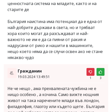
ценностната система на младите, както и на
старите де
България наистина има потенциал да е една от
най-добрите държави в света, но и трябват
хора които могат да разсъждават и най-
важното не им е да са пияни от ракия и
надрусани от рико и нашити в машинките,
нещо което няма да се случи освен ако не стане
някакво чудо
Гражданин
45.
19.03.2024 13:49:51
1
3
Не че нещо , ама прехвалената чужбина не е
нищо особено , а кочина. Само вижте нощния
живот на така наречените млади във лондон,
филаделфия, глазгоу или където щете . България