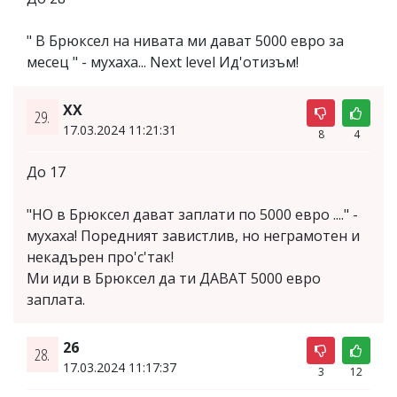
" В Брюксел на нивата ми дават 5000 евро за
месец " - мухаха... Next level Ид'отизъм!
XX
29.
17.03.2024 11:21:31
8
4
До 17
"НО в Брюксел дават заплати по 5000 евро ...." -
мухаха! Поредният завистлив, но неграмотен и
некадърен про'с'так!
Ми иди в Брюксел да ти ДАВАТ 5000 евро
заплата.
26
28.
17.03.2024 11:17:37
3
12