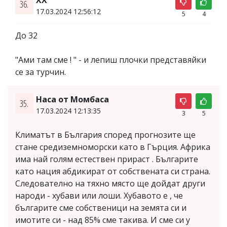
36.
17.03.2024 12:56:12
5
4
До 32
"Ами там сме ! " - и лепиш плочки представяйки
се за турчин.
Наса от Момбаса
35.
17.03.2024 12:13:35
3
5
Климатът в България според прогнозите ще
стане средиземноморски като в Гърция. Африка
има най голям естествен прираст . Българите
като нация абдикират от собствената си страна.
Следователно на тяхно място ще дойдат други
народи - хубави или лоши. Хубавото е , че
българите сме собственици на земята си и
имотите си - над 85% сме такива. И сме си у