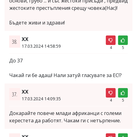
основи, грубо ... и със жестоки присъди , предвид
жестоките престъпления срещу човека(Нас)!
Бъдете живи и здрави!
XX
38.
17.03.2024 14:58:59
4
5
До 37
Чакай ги бе адаш! Нали затуй гласувате за ЕС!?
XX
37.
17.03.2024 14:09:35
4
5
Докарайте повече млади африканци с големи
керестета да работят. Чакам ги с нетърпение.
ХХ