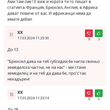
Ами там сме ! Е виж и хората ти го пишат в
статията. Франция, Брюксел, Англия, в Африка
дават повече от вас. И африканци няма да
имате дебил
XX
31.
17.03.2024 11:25:30
9
3
До 13
"Брюксел дава на теб субсидии бе нагла свиньо
земеделска частна, не на нас" - ми стани
земеделец и на теб да дава бе, про'с'так
некадърен!
ХХ
30.
17.03.2024 11:23:14
9
5
До 28