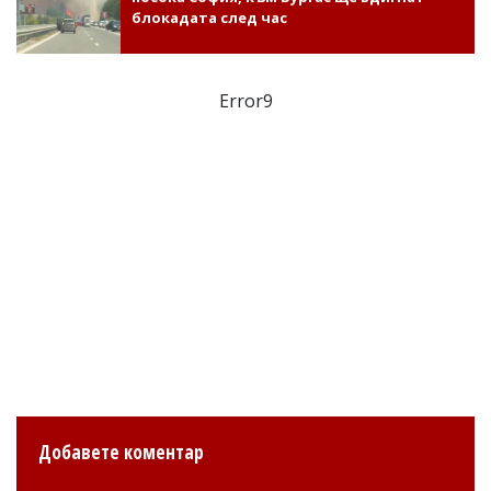
блокадата след час
Error9
Добавете коментар