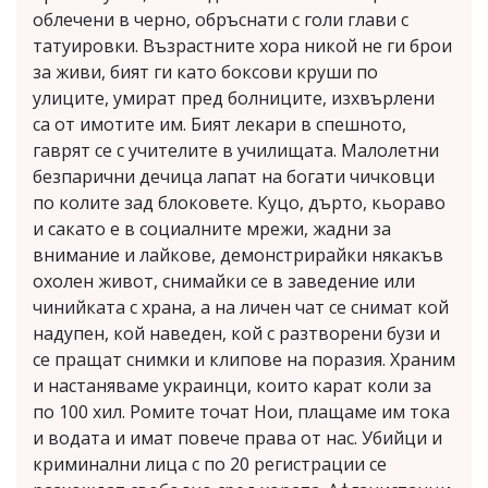
облечени в черно, обръснати с голи глави с
татуировки. Възрастните хора никой не ги брои
за живи, бият ги като боксови круши по
улиците, умират пред болниците, изхвърлени
са от имотите им. Бият лекари в спешното,
гаврят се с учителите в училищата. Малолетни
безпарични дечица лапат на богати чичковци
по колите зад блоковете. Куцо, дърто, кьораво
и сакато е в социалните мрежи, жадни за
внимание и лайкове, демонстрирайки някакъв
охолен живот, снимайки се в заведение или
чинийката с храна, а на личен чат се снимат кой
надупен, кой наведен, кой с разтворени бузи и
се пращат снимки и клипове на поразия. Храним
и настаняваме украинци, които карат коли за
по 100 хил. Ромите точат Нои, плащаме им тока
и водата и имат повече права от нас. Убийци и
криминални лица с по 20 регистрации се