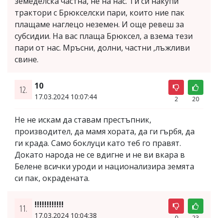
земеделска частна, не на нас. Ти си накупи
трактори с Брюкселски пари, които ние пак
плащаме наглецо неземен. И още ревеш за
субсидии. На вас плаща Брюксел, а взема тези
пари от нас. Мръсни, долни, частни ,лъжливи
свине.
10
12.
17.03.2024 10:07:44
2
20
Не не искам да ставам престъпник,
производител, да мамя хората, да ги гърбя, да
ги крада. Само боклуци като теб го правят.
Докато народа не се вдигне и не ви вкара в
Белене всички уроди и национализира земята
си пак, окрадената.
!!!!!!!!!!!!
11.
17.03.2024 10:04:38
0
23