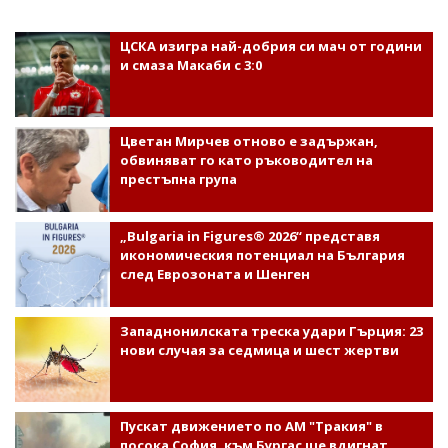
ЦСКА изигра най-добрия си мач от години
и смаза Макаби с 3:0
Цветан Мирчев отново е задържан,
обвиняват го като ръководител на
престъпна група
„Bulgaria in Figures® 2026“ представя
икономическия потенциал на България
след Еврозоната и Шенген
Западнонилската треска удари Гърция: 23
нови случая за седмица и шест жертви
Пускат движението по АМ "Тракия" в
посока София, към Бургас ще вдигнат