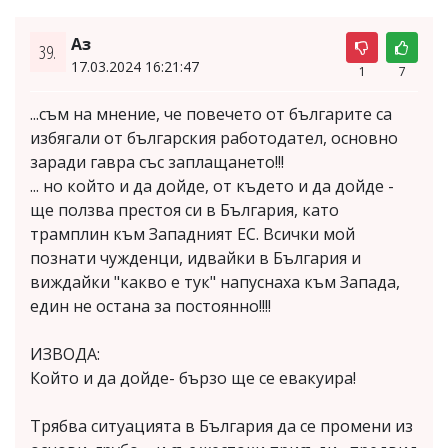
Аз
39.
17.03.2024 16:21:47
1
7
...съм на мнение, че повечето от българите са
избягали от българския работодател, основно
заради гавра със заплащането!!!
... но който и да дойде, от където и да дойде -
ще ползва престоя си в България, като
трамплин към Западният ЕС. Всички мой
познати чужденци, идвайки в България и
виждайки "какво е тук" напуснаха към Запада,
един не остана за постоянно!!!!
ИЗВОДА:
Който и да дойде- бързо ще се евакуира!
Трябва ситуацията в България да се промени из