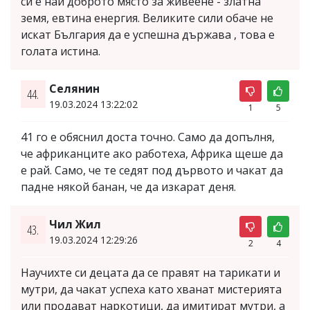
си е най доброто място за живеене - златна
земя, евтина енергия. Великите сили обаче не
искат България да е успешна държава , това е
голата истина.
Селянин
44.
19.03.2024 13:22:02
1
5
41 го е обяснил доста точно. Само да допълня,
че африканците ако работеха, Африка щеше да
е рай. Само, че те седят под дървото и чакат да
падне някой банан, че да изкарат деня.
Чил Жил
43.
19.03.2024 12:29:26
2
4
Научихте си децата да се правят на тарикати и
мутри, да чакат успеха като хванат мистерията
или продават наркотици, да имитират мутри, а