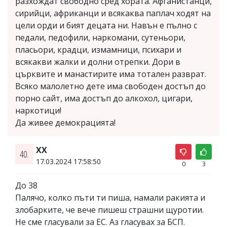
разхождат свободно сред хората. Афганистанци,
сирийци, африканци и всякаква паплач ходят на
цели орди и бият децата ни. Навън е пълно с
педали, педофили, наркомани, сутеньори,
пласьори, крадци, измамници, психари и
всякакви жалки и долни отрепки. Дори в
църквите и манастирите има тотален разврат.
Всяко малолетно дете има свободен достъп до
порно сайт, има достъп до алкохол, цигари,
наркотици!
Да живее демокрацията!
XX
40.
17.03.2024 17:58:50
0
3
До 38
Палячо, колко пъти ти пиша, намали ракията и
злобарките, че вече пишеш страшни щуротии.
Не сме гласували за ЕС. Аз гласувах за БСП.