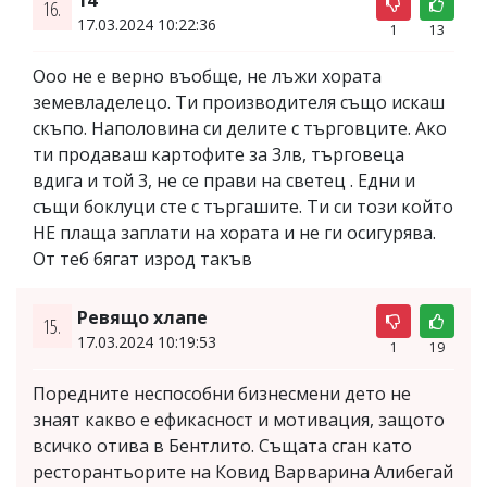
16.
17.03.2024 10:22:36
1
13
Ооо не е верно въобще, не лъжи хората
земевладелецо. Ти производителя също искаш
скъпо. Наполовина си делите с търговците. Ако
ти продаваш картофите за 3лв, търговеца
вдига и той 3, не се прави на светец . Едни и
същи боклуци сте с търгашите. Ти си този който
НЕ плаща заплати на хората и не ги осигурява.
От теб бягат изрод такъв
Ревящо хлапе
15.
17.03.2024 10:19:53
1
19
Поредните неспособни бизнесмени дето не
знаят какво е ефикасност и мотивация, защото
всичко отива в Бентлито. Същата сган като
ресторантьорите на Ковид Варварина Алибегай