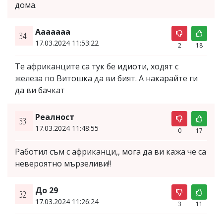
дома.
Ааааааа
34.
17.03.2024 11:53:22
2
18
Те африканците са тук бе идиоти, ходят с
железа по Витошка да ви бият. А накарайте ги
да ви бачкат
Реалност
33.
17.03.2024 11:48:55
0
17
Работил съм с африканци,, мога да ви кажа че са
невероятно мързеливи!!
До 29
32.
17.03.2024 11:26:24
3
11