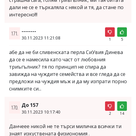
страшна сага, голям триъгълник, ми тая битата
дали не се е търкаляла с някой и тя, да стане по
интересно!!!
--------
171.
30.11.2023 11:21:08
1
5
абе да не би сливенската перла СиУвия Динева
да се е намесила като част от любовния
триъгълник? тя по принцип не спира да
завижда на чуждите семейства и все гледа да се
предложи на чуждия мъж и да му изпрати порно
снимките си...
До 157
170.
30.11.2023 10:17:40
2
14
Данчеее никой не те търси миличка всички ти
знаят изкуствената физиономия .