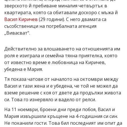
зверското й пребиване миналия четвъртък в
квартирата, която са обитавали доскоро с мъжа й
Васил Киричев
(29 години). С него двамата са
съсобственици на погребалната агенция
„Вивасват“.
Действително за влошаването на отношенията им
роля е изиграла и семейна тяхна приятелка, която
от известно време е любовница на Киричев,
убедена е Мария.
Тя показа чатове от началото на октомври между
Васил и тази жена и е убедена, че той не можел да
вземе решение с коя от двете да продължи живота
си. Това го изнервяло и вадело от релси.
На 11 ноември, броени дни преди побоя, Васил и
Мария извършили кръщене на 4-годишния си син.
Не поканили гости. Това бил последният им опит да