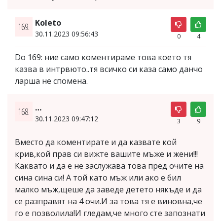
Koleto
169.
30.11.2023 09:56:43
0
4
Do 169: ние само коментираме това което тя
казва в интрвюто..тя всичко си каза само данчо
ларша не спомена.
…
168.
30.11.2023 09:47:12
3
9
Вместо да коментирате и да казвате кой
крив,кой прав си вижте вашите мъже и жени!!!
Каквато и да е не заслужава това пред очите на
сина сина си! А той като мъж или ако е бил
малко мъж,щеше да заведе детето някъде и да
се разправят на 4 очи.И за това тя е виновна,че
го е позволила!И гледам,че много сте запознати