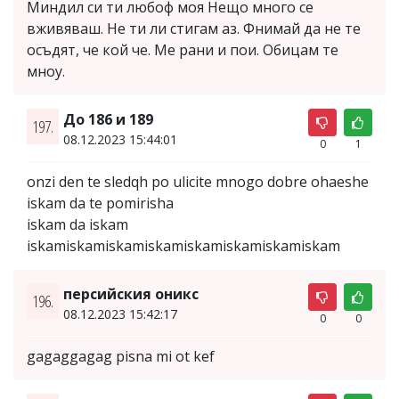
Миндил си ти любоф моя Нещо много се
вживяваш. Не ти ли стигам аз. Фнимай да не те
осъдят, че кой че. Ме рани и пои. Обицам те
мноу.
До 186 и 189
197.
08.12.2023 15:44:01
0
1
onzi den te sledqh po ulicite mnogo dobre ohaeshe
iskam da te pomirisha
iskam da iskam
iskamiskamiskamiskamiskamiskamiskamiskam
персийския оникс
196.
08.12.2023 15:42:17
0
0
gagaggagag pisna mi ot kef