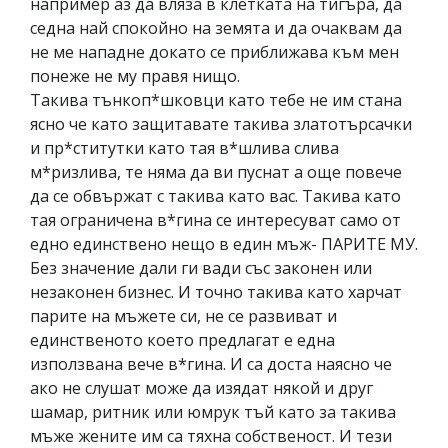
например аз да вляза в клетката на тигъра, да
седна най спокойно на земята и да очаквам да
не ме нападне докато се приближава към мен
понеже не му правя нищо.
Такива тънкоп*шковци като тебе не им стана
ясно че като защитавате такива златотърсачки
и пр*ститутки като тая в*шлива слива
м*ризлива, те няма да ви пуснат а още повече
да се обвържат с такива като вас. Такива като
тая ограничена в*гина се интересуват само от
едно единствено нещо в един мъж- ПАРИТЕ МУ.
Без значение дали ги вади със законен или
незаконен бизнес. И точно такива като харчат
парите на мъжете си, не се развиват и
единственото което предлагат е една
използвана вече в*гина. И са доста наясно че
ако не слушат може да изядат някой и друг
шамар, ритник или юмрук тъй като за такива
мъже жените им са тяхна собственост. И тези