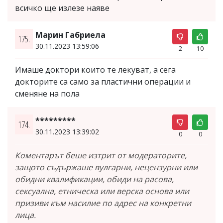
всичко ще излезе наяве
Марин Габриела
175.
30.11.2023 13:59:06
2
10
Имаше доктори които те лекуват, а сега
докторите са само за пластични операции и
сменяне на пола
*********
174.
30.11.2023 13:39:02
0
0
Коментарът беше изтрит от модераторите,
защото съдържаше вулгарни, нецензурни или
обидни квалификации, обиди на расова,
сексуална, етническа или верска основа или
призиви към насилие по адрес на конкретни
лица.