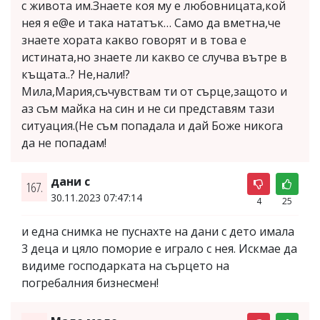
с живота им.Знаете коя му е любовницата,кой
нея я е@е и така нататък… Само да вметна,че
знаете хората какво говорят и в това е
истината,но знаете ли какво се случва вътре в
къщата..? Не,нали!?
Мила,Мария,съчувствам ти от сърце,защото и
аз съм майка на син и не си представям тази
ситуация.(Не съм попадала и дай Боже никога
да не попадам!
дани с
167.
30.11.2023 07:47:14
4
25
и една снимка не пуснахте на дани с дето имала
3 деца и цяло поморие е играло с нея. Искмае да
видиме господарката на сърцето на
погребалния бизнесмен!