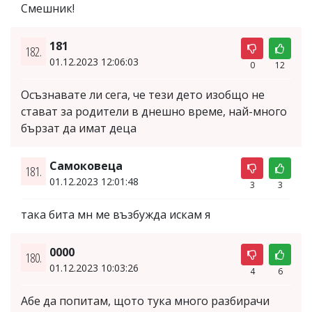
Смешник!
181
182.
01.12.2023 12:06:03
0
12
Осъзнавате ли сега, че тези дето изобщо не
стават за родители в днешно време, най-много
бързат да имат деца
Самоковеца
181.
01.12.2023 12:01:48
3
3
така бита мн ме възбужда искам я
0000
180.
01.12.2023 10:03:26
4
6
Абе да попитам, щото тука много разбирачи