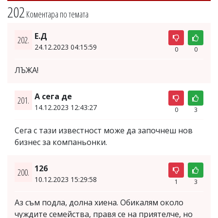
202
Коментара по темата
Е.Д
202.
24.12.2023 04:15:59
0
0
ЛЪЖА!
А сега де
201.
14.12.2023 12:43:27
0
3
Сега с тази известност може да започнеш нов
бизнес за компаньонки.
126
200.
10.12.2023 15:29:58
1
3
Аз съм подла, долна хиена. Обикалям около
чуждите семейства, правя се на приятелче, но