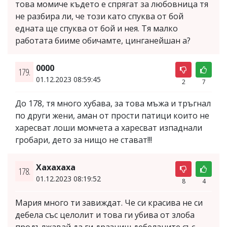
това момиче където е спрягат за любовница тя
не разбира ли, че този като спуква от бой
едната ще спуква от бой и нея. Тя малко
работата бииме обичамте, цинганейшан а?
0000
179.
01.12.2023 08:59:45
2
7
До 178, тя много хубава, за това мъжа и тръгнал
по други жени, аман от прости патици които не
харесват лоши момчета а харесват изпаднали
гробари, дето за нищо не стават!!!
Хахахаха
178.
01.12.2023 08:19:52
8
4
Мария много ти завиждат. Че си красива не си
дебела със целолит и това ги убива от злоба