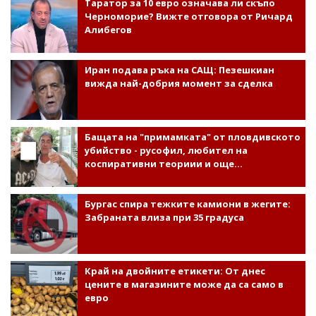
Таратор за 10 евро означава ли скъпо
Черноморие? Вижте отговора от Ричард
Алибегов
Иран подава ръка на САЩ: Пезешкиан
вижда най-добрия момент за сделка
Бащата на "примамката" от пловдивското
убийство - русофил, любител на
коспиративни теориии и още...
Бургас спира тежките камиони в жегите:
Забраната влиза при 35 градуса
Край на двойните етикети: От днес
цените в магазините може да са само в
евро