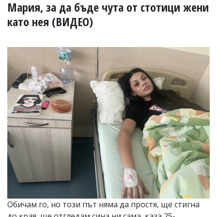
УКРАЙНА
Мария, за да бъде чута от стотици жени
СПОРТ
като нея (ВИДЕО)
РАЗСЛЕДВАНЕ
БИЗНЕС
ЮГ
Управители:
Веселин
Василев,
email:
v.vasilev@flagman.bg
Катя
Касабова,
еmail:
k.kassabova@flagman.bg
Главен
редактор:
Иван
Колев,
email:
Обичам го, но този път няма да простя, ще стигна
office@flagman.bg
до края, ще отгледам сина ни сама, каза 25-