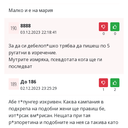
Малко и е на мария
8888
190.
03.12.2023 22:18:41
0
0
За да си дебелоп*шко трябва да пишеш по 5
ругатни в изречение.
Мутрите измряха, псевдотата кога ще ги
последват
До 186
189.
02.12.2023 23:25:29
1
2
Абе т*пунгер изкривен. Каква кампания в
подкрепа на подобни жени ще правиш бе,
изт*рсак вм*рисан. Нещата при тая
р*зпоретина и подобните на нея са такива като