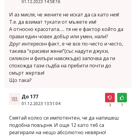
01.12.2023 14:58:16
И аз мисля, че жените не искат да са като нея!
Т.е. да взимат тукати от мъжете им!
А относно красотата….. тя не е фактор който да
прави един човек добър или умен, нали?
Друг интересен факт, е че все по-често и често,
такива “красиви жени”(със надути джуки,
силикон и филъри навсякъде) започва да ги
спохожда тази съдба на пребити почти до
смърт жертви!
Що така?
До 177
183.
01.12.2023 13:51:04
3
1
Смятай колко си импотентен, че да напишеш
подобна повърня. И още 12 като теб са
реагирали на нещо абсолютно невярно!