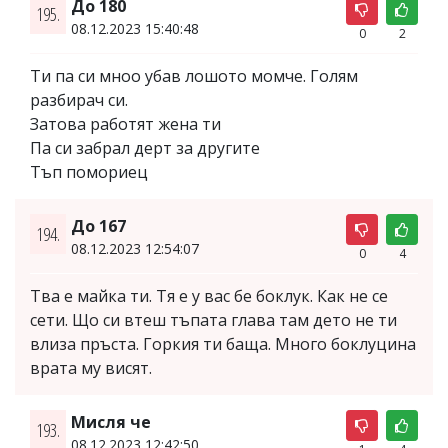
До 180
195.
08.12.2023 15:40:48
0
2
Ти па си мноо убав лошото момче. Голям
разбирач си.
Затова работят жена ти
Па си забрал дерт за другите
Тъп помориец
До 167
194.
08.12.2023 12:54:07
0
4
Тва е майка ти. Тя е у вас бе боклук. Как не се
сети. Що си втеш тъпата глава там дето не ти
влиза пръста. Горкия ти баща. Много боклуцина
врата му висят.
Мисля че
193.
08.12.2023 12:42:50