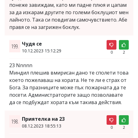
понеже завиждам, като ми падне плюя и цапам
за да изкарам другите по големи боклуциот мен
лайното. Така си повдигам самочувствието. Абе
правя се на загрижен боклук.
Чудя се
199.
10.12.2023 15:12:29
0
2
23 Nnnnn
Миндил плешив вмирисан дано те сполети това
което пожелаваш на хората. Не те ли е страх от
Бога. За празниците може пък пожарната да те
посети. Администраторите защо позволавате
да се подбуждат хората към такива действия.
Приятелка на 23
198.
08.12.2023 18:55:13
0
2