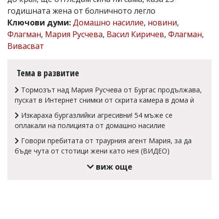
годишната жена от болничното легло
Коментарите
под
Ключови думи:
Домашно насилие
,
новини
,
статиите
Флагман
,
Мария Русчева
,
Васил Киричев
,
Флагман
,
се
Вивасват
въвеждат
от
читателите
Тема в развитие
и
редакцията
Тормозът над Мария Русчева от Бургас продължава,
не
носи
пускат в Интернет снимки от скрита камера в дома ѝ
отговорност
Изкараха бургазлийки агресивни! 54 мъже се
за
оплакали на полицията от домашно насилие
тях!
Ако
Говори пребитата от траурния агент Мария, за да
откриете
бъде чута от стотици жени като нея (ВИДЕО)
обиден
за
виж още
вас
коментар,
моля
сигнализирайте
ни!