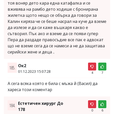
тоя воняр дето кара една катафалка и се
вживява на рамбо дето ходише с бронирана
жилетка щото нещо се обърка да говори за
Калин киряза че се беше насрал на куче да вземе
да излезе и да си каже въшкаря какво е
сътворил. Пък ако и вземе да се появи супер
Пера да раздаде правосъдие все пак е адвокат
що не вземе сега да се намеси а не да защитава
сирийски жене и деца ..
Ок2
185.
01.12.2023 15:07:28
4
7
А сега всяка която е била с мъжа й (Васил) да
хареса този коментар
Естетичен хирург До
184.
178
0
6