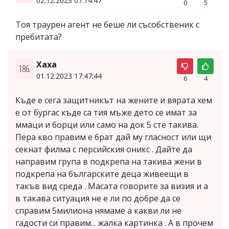
02.12.2023 07:14:47
0
5
Тоя траурен агент не беше ли съсобственик с
пребитата?
Хаха
186.
01.12.2023 17:47:44
6
4
Къде е сега защитникът на жените и вярата хем
е от бургас къде са тия мъже дето се имат за
ммаци и борци или само на док 5 сте такива.
Пера кво правим е брат дай му гласност или щи
секнат филма с персийския оникс . Дайте да
направим група в подкрепа на такива жени в
подкрепа на българските деца живеещи в
такъв вид среда . Масата говорите за визия и а
в такава ситуация не е ли по добре да се
справим 5милиона нямаме а какви ли не
гадости си правим... жалка картинка . А в прочем