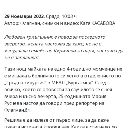
29 Ноември 2023
, Сряда, 10:03 ч.
Автор: Флагман, снимки и видео: Катя КАСАБОВА
Любовен триъгълник е повод за последното
зверство, жената настоява да каже, че не е
изнудвала семейство Киричеви за пари, настоява да
не я заплашват
Тази нощ майката на едно 4-годишно момченце не
е мигвала в болничното си легло в отделението по
„Гръдна хирургия“ в МБАЛ „Бургасмед“. След
всичко, което се оповести за случилото се с нея
вчера и късно вечерта, 25-годишната Мария
Русчева настоя да говори пред репортер на
Флагман.бг.
Решила е да излезе от първо лице, за да каже
цялата истината, според нея. Как се е стигнало до