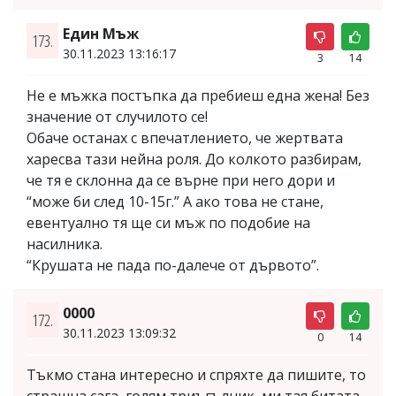
Един Мъж
173.
30.11.2023 13:16:17
3
14
Не е мъжка постъпка да пребиеш една жена! Без
значение от случилото се!
Обаче останах с впечатлението, че жертвата
харесва тази нейна роля. До колкото разбирам,
че тя е склонна да се върне при него дори и
“може би след 10-15г.” А ако това не стане,
евентуално тя ще си мъж по подобие на
насилника.
“Крушата не пада по-далече от дървото”.
0000
172.
30.11.2023 13:09:32
0
14
Тъкмо стана интересно и спряхте да пишите, то