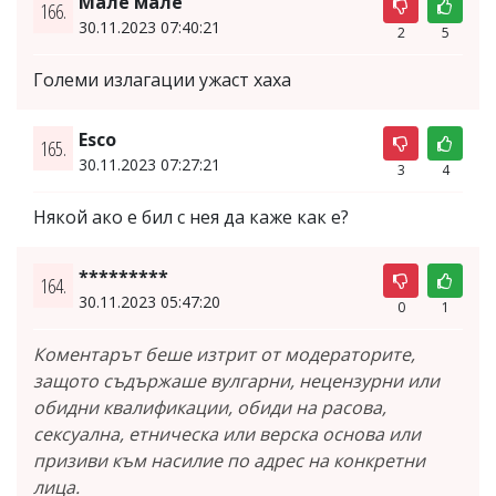
Мале мале
166.
30.11.2023 07:40:21
2
5
Големи излагации ужаст хаха
Esco
165.
30.11.2023 07:27:21
3
4
Някой ако е бил с нея да каже как е?
*********
164.
30.11.2023 05:47:20
0
1
Коментарът беше изтрит от модераторите,
защото съдържаше вулгарни, нецензурни или
обидни квалификации, обиди на расова,
сексуална, етническа или верска основа или
призиви към насилие по адрес на конкретни
лица.