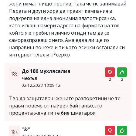
жени нямат нищо против. Така че не занимавай
Перата и други хора да правят кампания в
подкрепа на една анонимна златотърсачка,
като искаш намери адреса на фирмата на тоя
който я е пребил и лично отиди там да се
саморазправяш с него. Ама едва ли ще го
направиш понеже и ти като всички останали си
интернет плъх и п*серко.
До 186 мухлясалия
188.
чехъл
2
2
02.12.2023 13:08:12
Тва да защитаваш жените разпоретини не те
прави повече от наивен бай ганьо,сто
процента жена ти те бие шматарок
"&"
187.