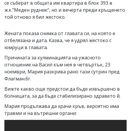
се съберат в общата им квартира в блок 393 в
ж.к.“Меден рудник“, но и вечерта преди кръщенето
той отново я бил жестоко.
Жената показа снимка от главата си, на която е
отбелязана и дата. Казва, че я удрял жестоко с
юмруци в главата.
Причината за кулминацията на ужасното
отношение на Васил към нея в четвъртък, 23
ноември, Мария разкрива рано тази сутрин пред
Флагман.бг.
Вижте какво още предстои да бъде извършено в
болницата, за да бъде стабилизирано здравето й.
Мария продължава да храчи кръв, вероятно има
травми и на вътрешни органи: