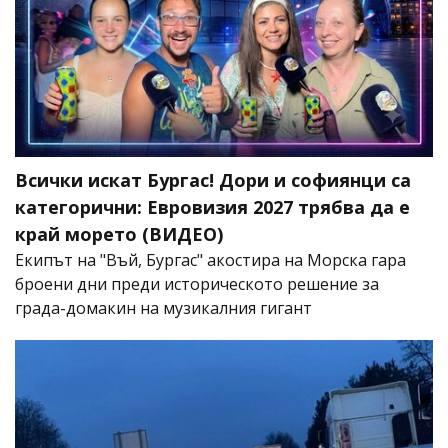
Всички искат Бургас! Дори и софиянци са
категорични: Евровизия 2027 трябва да е
край морето (ВИДЕО)
Екипът на "Въй, Бургас" акостира на Морска гара
броени дни преди историческото решение за
града-домакин на музикалния гигант