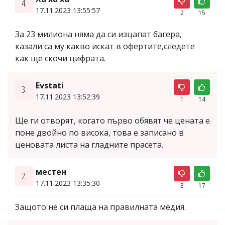
4.
17.11.2023 13:55:57
2
15
За 23 милиона няма да си изцапат багера,
казали са му какво искат в офертите,следете
как ще скочи цифрата.
Evstati
3.
17.11.2023 13:52:39
1
14
Ще ги отворят, когато първо обявят че цената е
поне двойно по висока, това е записано в
ценовата листа на гладните прасета.
местен
2.
17.11.2023 13:35:30
3
17
Защото не си плаща на правилната медия.