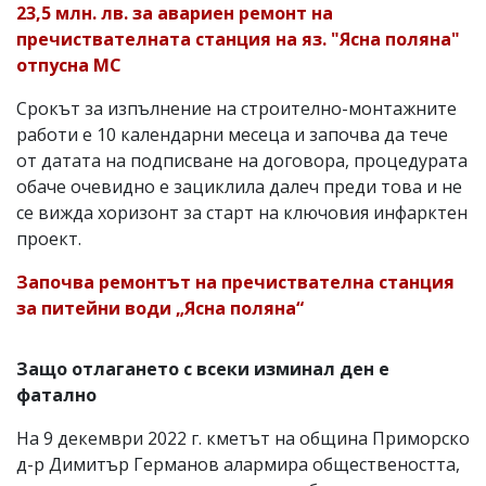
23,5 млн. лв. за авариен ремонт на
пречиствателната станция на яз. "Ясна поляна"
отпусна МС
Срокът за изпълнение на строително-монтажните
работи е 10 календарни месеца и започва да тече
от датата на подписване на договора, процедурата
обаче очевидно е зациклила далеч преди това и не
се вижда хоризонт за старт на ключовия инфарктен
проект.
Започва ремонтът на пречиствателна станция
за питейни води „Ясна поляна“
Защо отлагането с всеки изминал ден е
фатално
На 9 декември 2022 г. кметът на община Приморско
д-р Димитър Германов алармира обществеността,