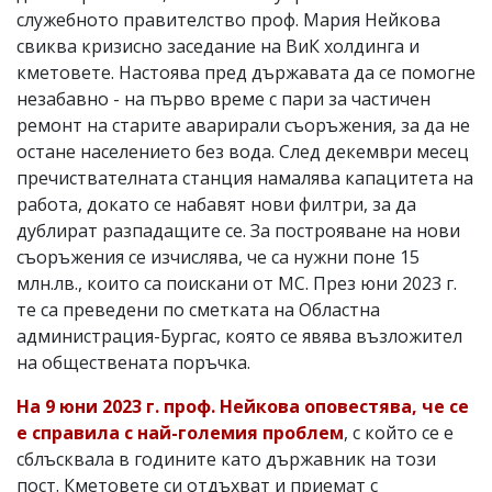
служебното правителство проф. Мария Нейкова
свиква кризисно заседание на ВиК холдинга и
кметовете. Настоява пред държавата да се помогне
незабавно - на първо време с пари за частичен
ремонт на старите аварирали съоръжения, за да не
остане населението без вода. След декември месец
пречиствателната станция намалява капацитета на
работа, докато се набавят нови филтри, за да
дублират разпадащите се. За построяване на нови
съоръжения се изчислява, че са нужни поне 15
млн.лв., които са поискани от МС. През юни 2023 г.
те са преведени по сметката на Областна
администрация-Бургас, която се явява възложител
на обществената поръчка.
На 9 юни 2023 г. проф. Нейкова оповестява, че се
е справила с най-големия проблем
, с който се е
сблъсквала в годините като държавник на този
пост. Кметовете си отдъхват и приемат с