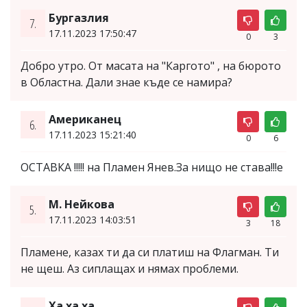
Бургазлия
7.
17.11.2023 17:50:47
0
3
Добро утро. От масата на "Каргото" , на бюрото
в Областна. Дали знае къде се намира?
Американец
6.
17.11.2023 15:21:40
0
6
ОСТАВКА !!!!! на Пламен Янев.За нищо не става!!!e
М. Нейкова
5.
17.11.2023 14:03:51
3
18
Пламене, казах ти да си платиш на Флагман. Ти
не щеш. Аз сиплащах и нямах проблеми.
Ха ха ха