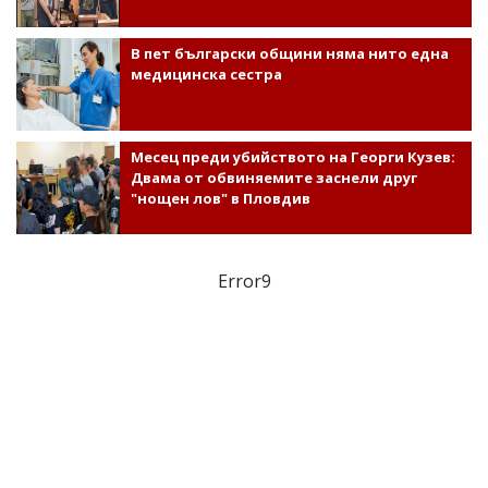
В пет български общини няма нито една
медицинска сестра
Месец преди убийството на Георги Кузев:
Двама от обвиняемите заснели друг
"нощен лов" в Пловдив
Error9