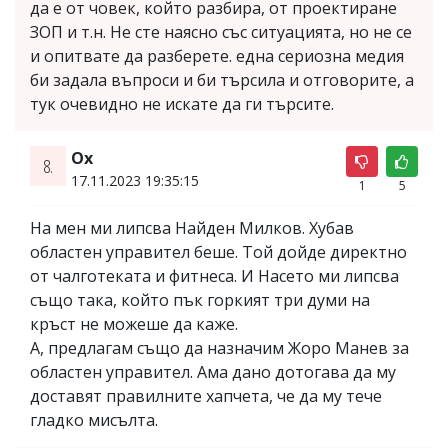
да е от човек, който разбира, от проектиране
ЗОП и т.н. Не сте наясно със ситуацията, но не се
и опитвате да разберете. една сериозна медия
би задала въпроси и би търсила и отговорите, а
тук очевидно не искате да ги търсите.
Ох
8.
17.11.2023 19:35:15
1
5
На мен ми липсва Найден Милков. Хубав
областен управител беше. Той дойде директно
от чалготеката и фитнеса. И Насето ми липсва
също така, който пък горкият три думи на
кръст не можеше да каже.
А, предлагам също да назначим Жоро Манев за
областен управител. Ама дано дотогава да му
доставят правилните хапчета, че да му тече
гладко мисълта.