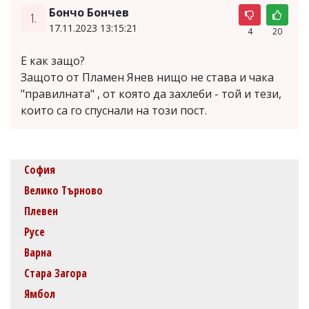
Бончо Бончев
1.
17.11.2023 13:15:21
4
20
Е как защо?
Защото от Пламен Янев нищо не става и чака
"правилната" , от която да захлеби - той и тези,
които са го спуснали на този пост.
София
Велико Търново
Плевен
Русе
Варна
Стара Загора
Ямбол