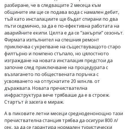
разбиране, че в следващите 2 месеца към
общините им ще се подава вода с намален дебит,
тъй като инсталациите ще бъдат спирани по два
пъти седмично, за да е по-ефективна работата на
аварийните екипи. Целта е да се "закърпи" сезонът.
Фирмата изпълнител на спешния ремонт
приключва с укрепване на съществуващото старо
филтърно и помпено стъпало, но цялостното
изграждане на новата инсталация предстои да
започне след приключване на процедурата с
възлагането по обществената поръчка с
усвояването на отпуснатите 20 млн.лв. от
дъражвата. Новата пречиствателна
инфраструктура вече трябваше да е в строеж.
Стартът ѝ засега е мираж.
А в пиковите летни месеци средноденонощно тази
пречиствателна станция трябва да осигури 800 л/
сек, за да се гарантира нормален туристически