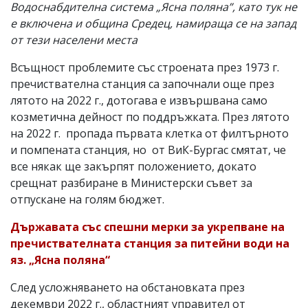
Водоснабдителна система „Ясна поляна”, като тук не
е включена и община Средец, намираща се на запад
от тези населени места
Всъщност проблемите със строената през 1973 г.
пречиствателна станция са започнали още през
лятото на 2022 г., дотогава е извършвана само
козметична дейност по поддръжката. През лятото
на 2022 г. пропада първата клетка от филтърното
и помпената станция, но от ВиК-Бургас смятат, че
все някак ще закърпят положението, докато
срещнат разбиране в Министерски съвет за
отпускане на голям бюджет.
Държавата със спешни мерки за укрепване на
пречиствателната станция за питейни води на
яз. „Ясна поляна“
След усложняването на обстановката през
декември 2022 г., областният управител от