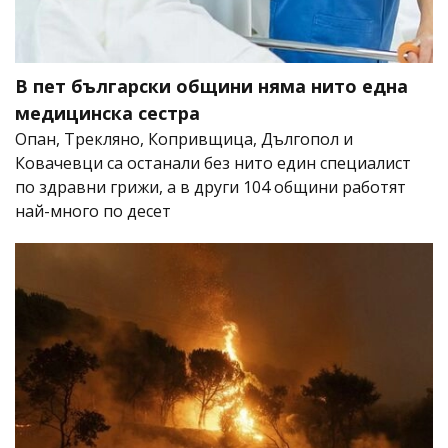
В пет български общини няма нито една
медицинска сестра
Опан, Трекляно, Копривщица, Дългопол и
Ковачевци са останали без нито един специалист
по здравни грижи, а в други 104 общини работят
най-много по десет