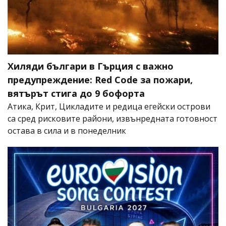
Хиляди българи в Гърция с важно
предупреждение: Red Code за пожари,
вятърът стига до 9 бофорта
Атика, Крит, Цикладите и редица егейски острови
са сред рисковите райони, извънредната готовност
остава в сила и в понеделник