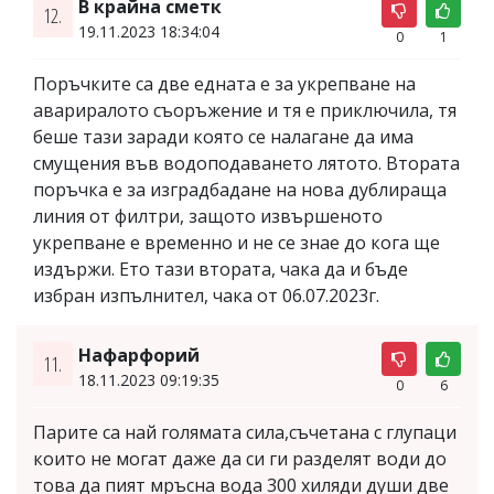
В крайна сметк
12.
19.11.2023 18:34:04
0
1
Поръчките са две едната е за укрепване на
авариралото съоръжение и тя е приключила, тя
беше тази заради която се налагане да има
смущения във водоподаването лятото. Втората
поръчка е за изградбадане на нова дублираща
линия от филтри, защото извършеното
укрепване е временно и не се знае до кога ще
издържи. Ето тази втората, чака да и бъде
избран изпълнител, чака от 06.07.2023г.
Нафарфорий
11.
18.11.2023 09:19:35
0
6
Парите са най голямата сила,съчетана с глупаци
които не могат даже да си ги разделят води до
това да пият мръсна вода 300 хиляди души две