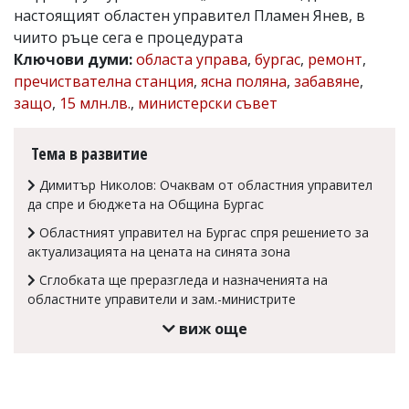
настоящият областен управител Пламен Янев, в
Коментарите
чиито ръце сега е процедурата
под
статиите
Ключови думи:
областа управа
,
бургас
,
ремонт
,
се
пречиствателна станция
,
ясна поляна
,
забавяне
,
въвеждат
защо
,
15 млн.лв.
,
министерски съвет
от
читателите
и
Тема в развитие
редакцията
не
Димитър Николов: Очаквам от областния управител
носи
отговорност
да спре и бюджета на Община Бургас
за
Областният управител на Бургас спря решението за
тях!
Ако
актуализацията на цената на синята зона
откриете
Сглобката ще преразгледа и назначенията на
обиден
областните управители и зам.-министрите
за
вас
виж още
коментар,
моля
сигнализирайте
ни!