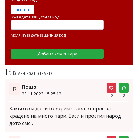
Въведете защитния код:
Моля, въведете защитния код
13
Коментара по темата
Пешо
13.
23.11.2023 15:25:12
0
3
Каквото и да си говорим става въпрос за
крадене на много пари. Баси и простия народ
дето сме .