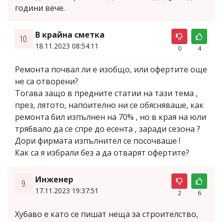
години вече.
В крайна сметка
10.
18.11.2023 08:54:11
0
4
Ремонта почвал ли е изобщо, или офертите още
не са отворени?
Тогава защо в предните статии на тази тема ,
през, лятото, напоително ни се обясняваше, как
ремонта бил изпълнен на 70% , но в края на юли
трябвало да се спре до есента , заради сезона ?
Дори фирмата изпълнител се посочваше !
Как са я избрали без а да отвaрят офертите?
Инженер
9.
17.11.2023 19:37:51
2
6
Хубаво е като се пишат неща за строителство,