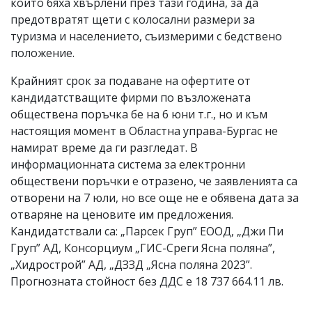
които бяха хвърлени през тази година, за да
предотвратят щети с колосални размери за
туризма и населението, съизмерими с бедствено
положение.
Крайният срок за подаване на офертите от
кандидатстващите фирми по възложената
обществена поръчка бе на 6 юни т.г., но и към
настоящия момент в Областна управа-Бургас не
намират време да ги разгледат. В
информационната система за електронни
обществени поръчки е отразено, че заявленията са
отворени на 7 юли, но все още не е обявена дата за
отваряне на ценовите им предложения.
Кандидатствали са: „Парсек Груп” ЕООД, „Джи Пи
Груп” АД, Консорциум „ГИС-Среги Ясна поляна”,
„Хидрострой” АД, „ДЗЗД „Ясна поляна 2023”.
Прогнозната стойност без ДДС е 18 737 664.11 лв.