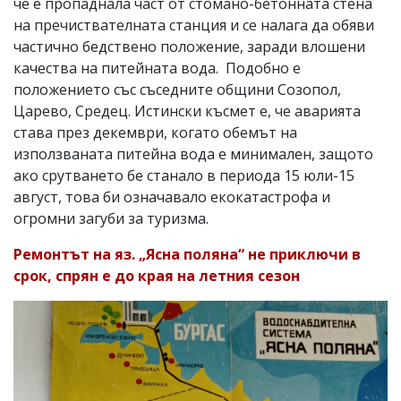
че е пропаднала част от стомано-бетонната стена
на пречиствателната станция и се налага да обяви
частично бедствено положение, заради влошени
качества на питейната вода. Подобно е
положението със съседните общини Созопол,
Царево, Средец. Истински късмет е, че аварията
става през декември, когато обемът на
използваната питейна вода е минимален, защото
ако срутването бе станало в периода 15 юли-15
август, това би означавало екокатастрофа и
огромни загуби за туризма.
Ремонтът на яз. „Ясна поляна“ не приключи в
срок, спрян е до края на летния сезон