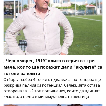
„Черноморец 1919“ влиза в серия от три
мача, които ще покажат дали "акулите" са
готови за елита
Отборът събра 4 точки от два мача, но тепърва ще
разкрива пълния си потенциал. Селекцията остава
отворена за 1-2 топ попълнения, които да вдигнат
класата, а целта е минимум челната шестица