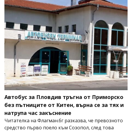
Автобус за Пловдив тръгна от Приморско
без пътниците от Китен, върна се за тях и
натрупа час закъснение
Читателка на Флагман.бг разказва, че превозното
средство първо поело към Созопол, след това