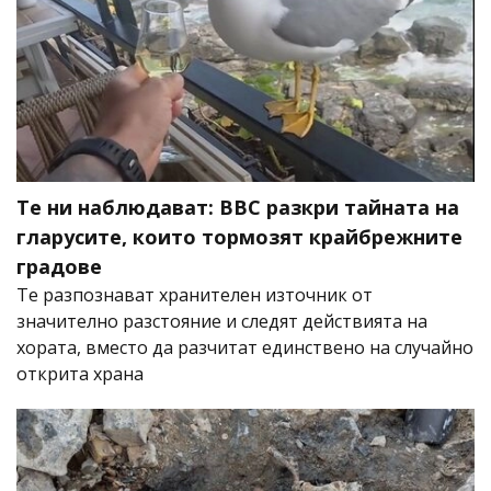
Те ни наблюдават: BBC разкри тайната на
гларусите, които тормозят крайбрежните
градове
Те разпознават хранителен източник от
значително разстояние и следят действията на
хората, вместо да разчитат единствено на случайно
открита храна