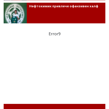
Нефтохимик привлече офанзивен халф
Error9