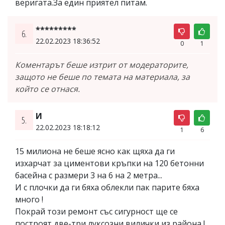
веригата.За един приятел питам.
*********
6.
22.02.2023 18:36:52
0
1
Коментарът беше изтрит от модераторите,
защото не беше по темата на материала, за
който се отнася.
И
5.
22.02.2023 18:18:12
1
6
15 милиона не беше ясно как щяха да ги
изхарчат за циментови кръпки на 120 бетонни
басейна с размери 3 на 6 на 2 метра...
И с плочки да ги бяха облекли пак парите бяха
много !
Покрай този ремонт със сигурност ще се
построят две-три луксозни вилички из района !