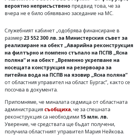
вероятно неприсъствено
предвид това, че за
вчера не е било обявявано заседание на МС.
Служебният кабинет „одобрява финансиране в
размер
23 552 300 лв. за Министерския съвет за
реализиране на обект „Аварийна реконструкция
на филтърно и помпено стъпало на ПСПВ „Ясна
поляна“ и на обект „Временно укрепване на
носещата конструкция на резервоара за
питейна вода на ПСПВ на язовир „Ясна поляна“
от областния управител на област Бургас”, както се
посочва в документа.
Припомняме, че миналата седмица от областната
администрация
съобщиха
, че за спешната
реконструкция са необходими
15 млн. лв.
Уверение, че средствата ще бъдат получени,
получила областният управител Мария Нейкова.