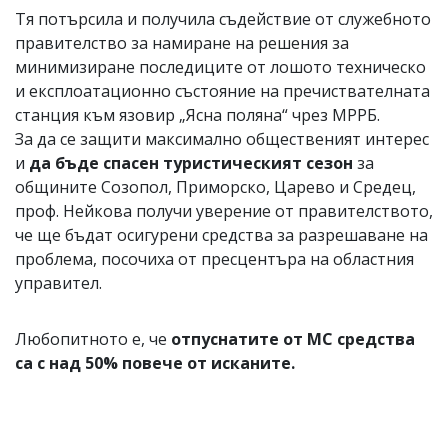
Тя потърсила и получила съдействие от служебното
правителство за намиране на решения за
минимизиране последиците от лошото техническо
и експлоатационно състояние на пречиствателната
станция към язовир „Ясна поляна“ чрез МРРБ.
За да се защити максимално общественият интерес
и
да бъде спасен туристическият сезон
за
общините Созопол, Приморско, Царево и Средец,
проф. Нейкова получи уверение от правителството,
че ще бъдат осигурени средства за разрешаване на
проблема, посочиха от пресцентъра на областния
управител.
Любопитното е, че
отпуснатите от МС средства
са с над 50% повече от исканите.