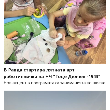
В Равда стартира лятната арт
работилничка на НЧ "Гоце Делчев -1943"
Нов акцент в програмата са заниманията по шиене