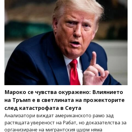
Мароко се чувства окуражено: Влиянието
на Тръмп е в светлината на прожекторите
след катастрофата в Сеута
Анализатори виждат американското рамо зад
растящата увереност на Рабат, но доказателства за
организиране на мигрантския щурм няма