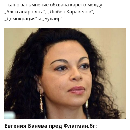
Пълно затъмнение обхвана карето между
„Александровска“, „Любен Каравелов“,
„Демокрация“ и „Булаир“
Евгения Банева пред Флагман.бг: