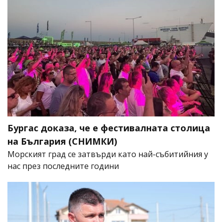
Бургас доказа, че е фестивалната столица
на България (СНИМКИ)
Морският град се затвърди като най-събитийния у
нас през последните години