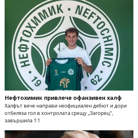
Нефтохимик привлече офанзивен халф
Халфът вече направи неофициален дебют и дори
отбеляза гол в контролата срещу „Загорец“,
завършила 1:1