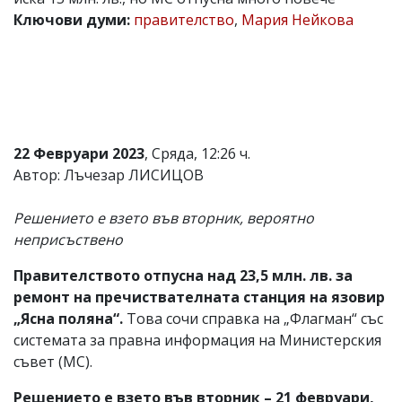
Ключови думи:
правителство
,
Мария Нейкова
Коментарите
под
статиите
се
въвеждат
от
читателите
и
редакцията
22 Февруари 2023
, Сряда, 12:26 ч.
не
Автор: Лъчезар ЛИСИЦОВ
носи
отговорност
за
Решението е взето във вторник, вероятно
тях!
неприсъствено
Ако
откриете
Правителството отпусна над 23,5 млн. лв. за
обиден
за
ремонт на пречиствателната станция на язовир
вас
„Ясна поляна“.
Това сочи справка на „Флагман“ със
коментар,
системата за правна информация на Министерския
моля
сигнализирайте
съвет (МС).
ни!
Решението е взето във вторник – 21 февруари,