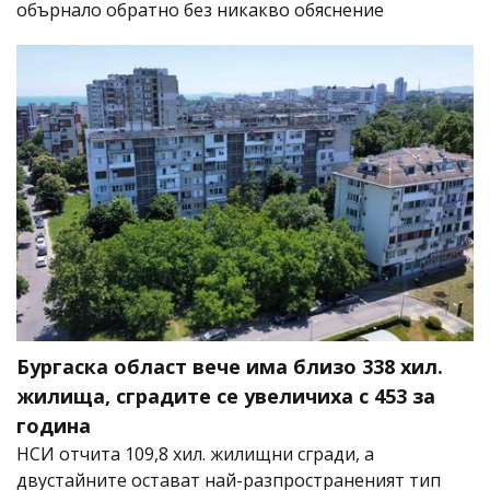
обърнало обратно без никакво обяснение
Бургаска област вече има близо 338 хил.
жилища, сградите се увеличиха с 453 за
година
НСИ отчита 109,8 хил. жилищни сгради, а
двустайните остават най-разпространеният тип