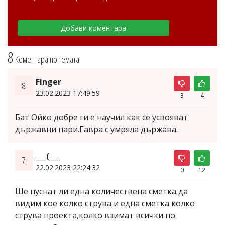
8
Коментара по темата
Finger
8.
23.02.2023 17:49:59
3
4
Бат Ойко добре ги е научил как се усвояват
държавни пари.Гавра с умряла държава.
___(___
7.
22.02.2023 22:24:32
0
12
Ще пуснат ли една количествена сметка да
видим кое колко струва и една сметка колко
струва проекта,колко взимат всички по