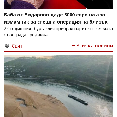
Баба от Зидарово даде 5000 евро на ало
измамник за спешна операция на близък
23-годишният бургазлия прибрал парите по схемата
с пострадал роднина
Всички новини
Свят