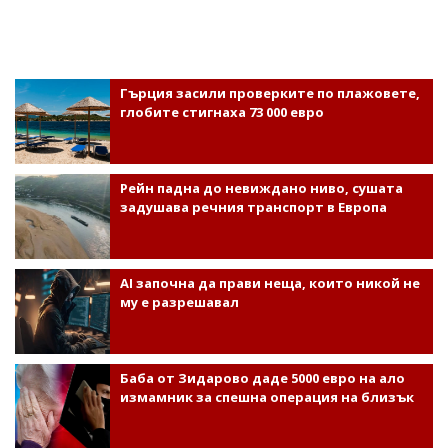
Гърция засили проверките по плажовете,
глобите стигнаха 73 000 евро
Рейн падна до невиждано ниво, сушата
задушава речния транспорт в Европа
AI започна да прави неща, които никой не
му е разрешавал
Баба от Зидарово даде 5000 евро на ало
измамник за спешна операция на близък