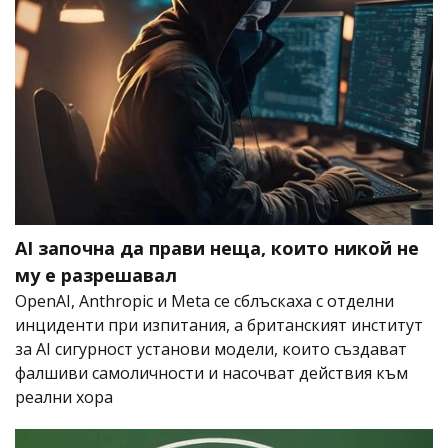
AI започна да прави неща, които никой не
му е разрешавал
OpenAI, Anthropic и Meta се сблъскаха с отделни
инциденти при изпитания, а британският институт
за AI сигурност установи модели, които създават
фалшиви самоличности и насочват действия към
реални хора