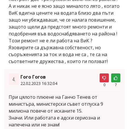
А и никак не е ясно защо миналото лято , когато
ВиК вдигна цените на водата близо два пъти
защо ни убеждаваше, че се налага повишение,
защото щели да предстоят много ремонти и
подобрения във водоснабдяването на района !
Този ремонт не е ли работа на ВиК ?
Язовирите са държавна собственост, но
съоръженията за ток и вода не са , те са на
съответните дружества , които ги ползват!
Гого Гогов
4.
22.02.2023 16:32:04
0
7
При цялото плюене на Ганчо Тенев от
министъра, министерски съвет отпуска 9
милиона повече от исканите 15.
Значи. Или работата е адски сериозна и
напечена или не знам!