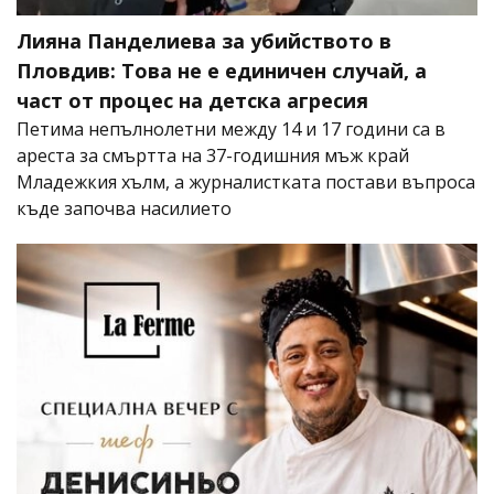
Лияна Панделиева за убийството в
Пловдив: Това не е единичен случай, а
част от процес на детска агресия
Петима непълнолетни между 14 и 17 години са в
ареста за смъртта на 37-годишния мъж край
Младежкия хълм, а журналистката постави въпроса
къде започва насилието