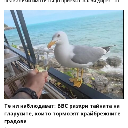
недвижими имоти също приемат жалби директно
Те ни наблюдават: BBC разкри тайната на
гларусите, които тормозят крайбрежните
градове