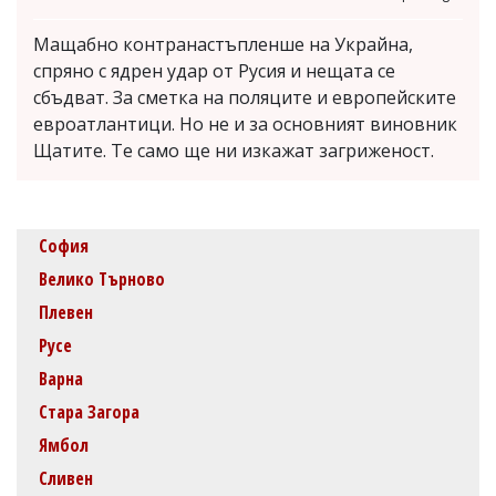
Мащабно контранастъпленше на Украйна,
спряно с ядрен удар от Русия и нещата се
сбъдват. За сметка на поляците и европейските
евроатлантици. Но не и за основният виновник
Щатите. Те само ще ни изкажат загриженост.
София
Велико Търново
Плевен
Русе
Варна
Стара Загора
Ямбол
Сливен