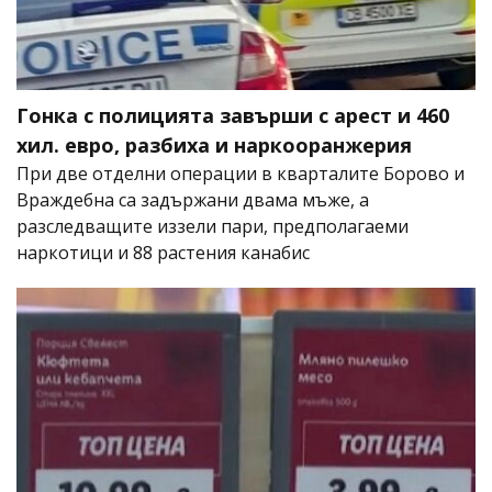
Гонка с полицията завърши с арест и 460
хил. евро, разбиха и наркооранжерия
При две отделни операции в кварталите Борово и
Враждебна са задържани двама мъже, а
разследващите иззели пари, предполагаеми
наркотици и 88 растения канабис