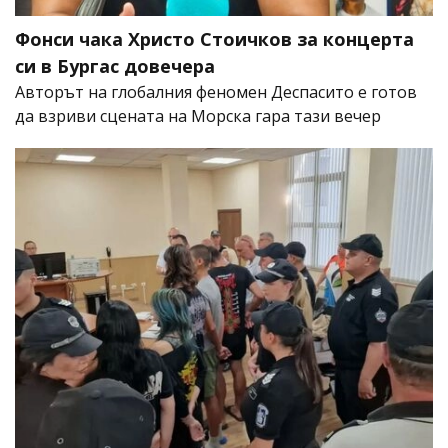
Фонси чака Христо Стоичков за концерта
си в Бургас довечера
Авторът на глобалния феномен Деспасито е готов
да взриви сцената на Морска гара тази вечер