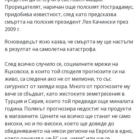
Прорицателят, наричан още полският Нострадамус,
придобива известност, след като предсказва
смъртта на полския президент Лех Качински през
2009 г.
Ясновидецът ясно казва, че смъртта му ще настъпи
в резултат на самолетна катастрофа.
След всичко случило се, социалните мрежи на
Яцковски, в които той споделя прогнозите си на
живо, са следени ако не от милиони, то със
сигурност от хиляди хора. Много от прогнозите му
вече се сбъдват, като жестоките земетресения в
Турция и Сирия, които той предвиди още миналата
година. Полякът прогнозира недостиг на продукти
в магазините. Цените на всичко ще станат не само
високи, но и по-високи, което ще доведе до
обединяването на някои региони на Европа в едно,
което означава, че ЕС ще „умре“ или ще се