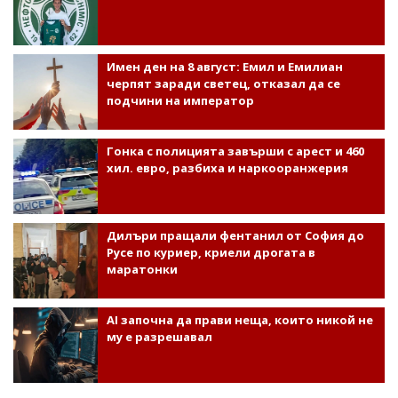
Имен ден на 8 август: Емил и Емилиан
черпят заради светец, отказал да се
подчини на император
Гонка с полицията завърши с арест и 460
хил. евро, разбиха и наркооранжерия
Дилъри пращали фентанил от София до
Русе по куриер, криели дрогата в
маратонки
AI започна да прави неща, които никой не
му е разрешавал