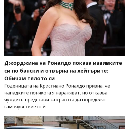
Джорджина на Роналдо показа извивките
си по бански и отвърна на хейтърите:
Обичам тялото си
Годеницата на Кристиано Роналдо призна, че
нападките понякога я нараняват, но отказва
чуждите представи за красота да определят
самочувствието ѝ