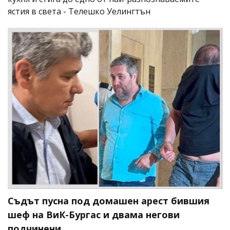
ястия в света - Телешко Уелингтън
Съдът пусна под домашен арест бившия
шеф на ВиК-Бургас и двама негови
подчинени