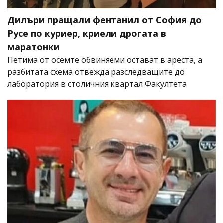
Дилъри пращали фентанил от София до
Русе по куриер, криели дрогата в
маратонки
Петима от осемте обвиняеми остават в ареста, а
разбитата схема отвежда разследващите до
лаборатория в столичния квартал Факултета