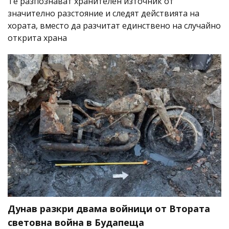
Те разпознават хранителен източник от
значително разстояние и следят действията на
хората, вместо да разчитат единствено на случайно
открита храна
Дунав разкри двама войници от Втората
световна война в Будапеща