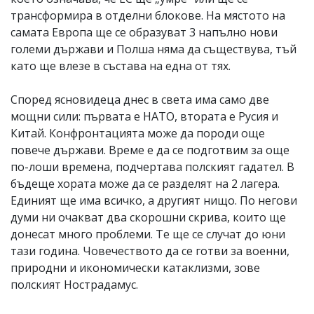
трансформира в отделни блокове. На мястото на
самата Европа ще се образуват 3 напълно нови
големи държави и Полша няма да съществува, тъй
като ще влезе в състава на една от тях.
Според ясновидеца днес в света има само две
мощни сили: първата е НАТО, втората е Русия и
Китай. Конфронтацията може да породи още
повече държави. Време е да се подготвим за още
по-лоши времена, подчертава полският гадател. В
бъдеще хората може да се разделят на 2 лагера.
Единият ще има всичко, а другият нищо. По негови
думи ни очакват два скорошни скрива, които ще
донесат много проблеми. Те ще се случат до юни
тази година. Човечеството да се готви за военни,
природни и икономически катаклизми, зове
полският Нострадамус.