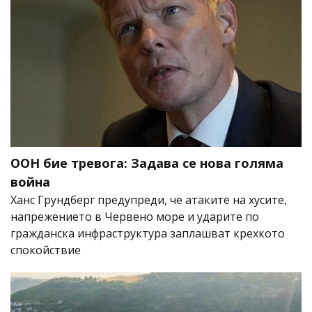
ООН бие тревога: Задава се нова голяма
война
Ханс Грундберг предупреди, че атаките на хусите,
напрежението в Червено море и ударите по
гражданска инфраструктура заплашват крехкото
спокойствие