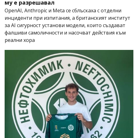
му е разрешавал
OpenAI, Anthropic и Meta се сблъскаха с отделни
инциденти при изпитания, а британският институт
за AI сигурност установи модели, които създават
фалшиви самоличности и насочват действия към
реални хора