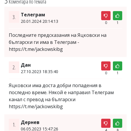
3
Коментара по темата
Телеграм
3.
20.01.2024 20:14:13
0
1
Последните предсказания на Яцковски на
български ги има в Телеграм -
https://t.me/jackowskibg
Дан
2.
27.10.2023 18:35:40
0
1
Яцковски има доста добри попадения в
последно време. Някой е направил Телеграм
канал с превод на български
https://t.me/jackowskibg
Дернев
1.
06.05.2023 15:47:26
4
8