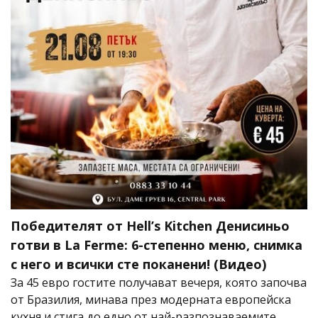
Победителят от Hell’s Kitchen Денисиньо
готви в La Ferme: 6-степенно меню, снимка
с него и всички сте поканени! (Видео)
За 45 евро гостите получават вечеря, която започва
от Бразилия, минава през модерната европейска
кухня и стига до едно от най-разпознаваемите