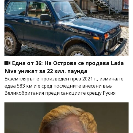
Една от 36: На Острова се продава Lada
Niva уникат за 22 хил. паунда
Екземплярът е произведен през 2021 г., изминал е
едва 583 км и е сред последните внесени във
Великобритания преди санкциите срещу Русия