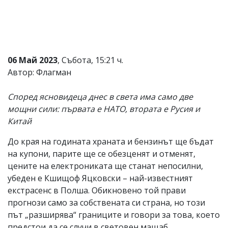
Коментарите
под
статиите
се
въвеждат
от
06 Май 2023
, Събота, 15:21 ч.
читателите
Автор: Флагман
и
редакцията
не
Според ясновидеца днес в света има само две
носи
мощни сили: първата е НАТО, втората е Русия и
отговорност
Китай
за
тях!
Ако
До края на годината храната и бензинът ще бъдат
откриете
на купони, парите ще се обезценят и отменят,
обиден
цените на електрониката ще станат непосилни,
за
вас
убеден е Кшищоф Яцковски – най-известният
коментар,
екстрасенс в Полша. Обикновено той прави
моля
прогнози само за собствената си страна, но този
сигнализирайте
ни!
път „разширява“ границите и говори за това, което
предстои да се случи в световен мащаб.