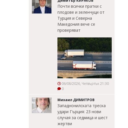
Димитър КИРЯКОВ
Почти всички пратки с
плодове и зеленчуци от
Турция и Северна
Македония вече се
проверяват
06/08/2026, Четвъртък 21:30
0
Михаил ДИМИТРОВ
Западнонилската треска
удари Гърция: 23 нови
случая за седмица и шест
жертви