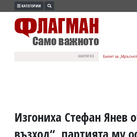
КАТЕГОРИИ
ПРОМО
ЗОНА
ИЗБОРИ
2026
ПРАКТИЧНО
НАКРАТКО
Билет за „Мръснот
КУЛТУРА
ЗДРАВЕ
ПОЛИТИКА
ОБЩИНИ
ОБЩЕСТВО
ЛАЙФСТАЙЛ
Изгониха Стефан Янев 
ВОЙНАТА
възход“, партията му о
В