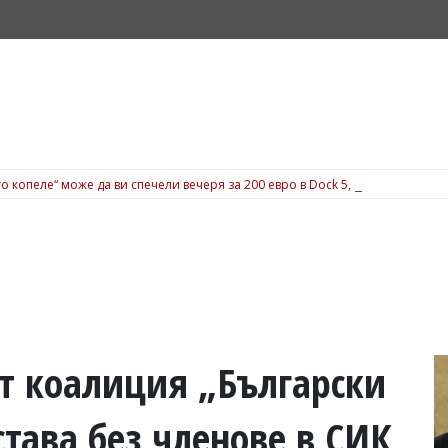
о копеле“ може да ви спечели вечеря за 200 евро в Dock 5, вижте подробн
от коалиция „Български
става без членове в СИК