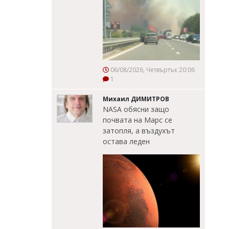
06/08/2026, Четвъртък 20:06
1
Михаил ДИМИТРОВ
NASA обясни защо
почвата на Марс се
затопля, а въздухът
остава леден