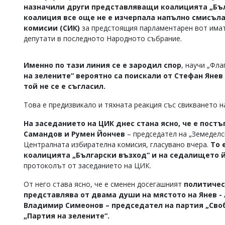
назначили други представляващи коалицията „Бъ
Коментарите
коалиция все още не е изчерпала напълно смисъла
под
комисии (СИК)
за предстоящия парламентарен вот имат 
статиите
се
депутати в последното Народното събрание.
въвеждат
от
Именно по тази линия се е зародил спор
, научи „Фла
читателите
и
на зелените“ вероятно са поискали от Стефан Янев 
редакцията
той не се е съгласил.
не
носи
Това е предизвикало и тяхната реакция със свикването н
отговорност
за
На заседанието на ЦИК днес стана ясно, че е постъ
тях!
Самандов и Румен Йончев
– председател на „Земеделс
Ако
Централната избирателна комисия, гласувано вчера.
То 
откриете
коалицията „Български възход“ и на седалището й. 
обиден
за
протоколът от заседанието на ЦИК.
вас
коментар,
От него става ясно, че е сменен досегашният
политическ
моля
представлява от двама души на мястото на Янев - л
сигнализирайте
Владимир Симеонов – председател на партия „Сво
ни!
„Партия на зелените“.