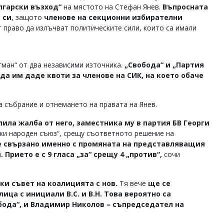
лгарски възход“
на мястото на Стефан Янев.
Въпросната
 си
, защото
членове на секционни избирателни
право да излъчват политическите сили, които са имали
гман“ от два независими източника.
„Свобода“ и „Партия
да им даде квоти за членове на СИК, на което обаче
а събрание и отнемането на правата на Янев.
пила жалба от него, заместника му в партия БВ Георги
ки народен съюз“, срещу съответното решение на
е свързано именно с промяната на представляващия
Прието е с 9 гласа „за“ срещу 4 „против“,
сочи
и съвет на коалицията с нов.
Тя вече
ще се
ица с инициали В.С. и В.Н. Това вероятно са
бода“, и Владимир Николов – съпредседател на