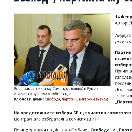
УКРАЙНА
СПОРТ
14 Февр
РАЗСЛЕДВАНЕ
Автор: 
БИЗНЕС
Лидерът
ЮГ
регистр
Партия
Управители:
възмож
Веселин
Василев,
избира
email:
Причина
v.vasilev@flagman.bg
използв
Катя
последн
Касабова,
Янев, заместникът му Самандов (вляво) и Румен
„Българ
еmail:
k.kassabova@flagman.bg
Йончев са пуснали жалби в съда
тя се яв
Ключови думи:
Свобода
,
партии
,
Български възход
Главен
„Партия
редактор:
Иван
На предстоящите избори БВ ще участва самостоят
Колев,
Централната избирателна комисия (ЦИК).
email:
office@flagman.bg
По информация на „Флагман“ обаче
„Свобода“ и „Парти