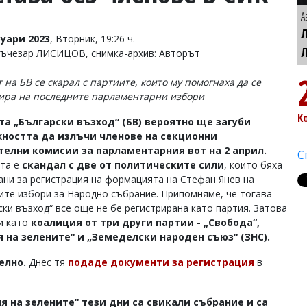
А
уари 2023
, Вторник, 19:26 ч.
Лъчезар ЛИСИЦОВ, снимка-архив: Авторът
 на БВ се скарал с партиите, които му помогнаха да се
ира на последните парламентарни избори
К
та „Български възход“ (БВ) вероятно ще загуби
ността да излъчи членове на секционни
телни комисии за парламентарния вот на 2 април.
С
та е
скандал с две от политическите сили
, които бяха
ани за регистрация на формацията на Стефан Янев на
ите избори за Народно събрание. Припомняме, че тогава
ски възход“ все още не бе регистрирана като партия. Затова
и като
коалиция от три други партии - „Свобода“,
 на зелените“ и „Земеделски народен съюз“ (ЗНС).
елно.
Днес тя
подаде документи за регистрация
в
я на зелените“ тези дни са свикали събрание и са