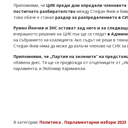
Припомняме, че
ЦИК преди дни определи членовете 
постигнато разбирателство
между Стефан Янев и бив
това обаче е станал
раздор за разпределението в СИ
Румен Йончев и ЗНС остават зад него и за следващ
вчерашното решение на ЦИК пък ще се гледат
в Админи
на събранието на коалицията. Ако съдът не реши в тяхна
Стефан Янев няма да може да излъчи членове на СИК за в
Припомняме, че „Партия на зелените“ на предстоя
обявена днес. Тя ще се предвожда от отцепниците от „И
парламента, и Любомир Каримански.
В категории:
Политика
,
Парламентарни избори 2023