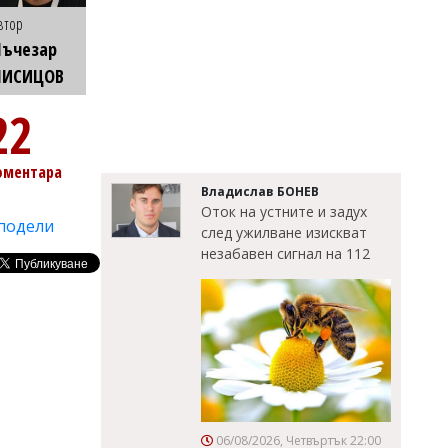
втор
Лъчезар
ЛИСИЦОВ
22
оментара
Владислав БОНЕВ
Оток на устните и задух
подели
след ужилване изискват
незабавен сигнал на 112
06/08/2026, Четвъртък 22:00