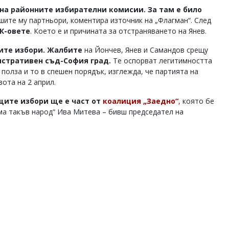
на районните избирателни комисии. За там е било
шите му партньори, коментира източник на „Флагман“. След
К-овете
. Което е и причината за отстраняването на Янев.
ите избори.
Жалбите
на Йончев, Янев и Самандов срещу
стративен съд-София град.
Те оспорват легитимността
 полза и то в спешен порядък, изглежда, че партията на
ота на 2 април.
щите избори ще е част от
коалиция „Заедно“
,
която бе
ма такъв народ“ Ива Митева – бивш председател на