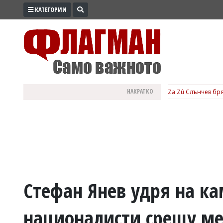
КАТЕГОРИИ
ПРОМО
ЗОНА
ИЗБОРИ
2026
ПРАКТИЧНО
НАКРАТКО
Za Zú Слънчев бря
КУЛТУРА
ЗДРАВЕ
ПОЛИТИКА
ОБЩИНИ
ОБЩЕСТВО
ЛАЙФСТАЙЛ
Стефан Янев удря на ка
ВОЙНАТА
националисти срещу ме
В