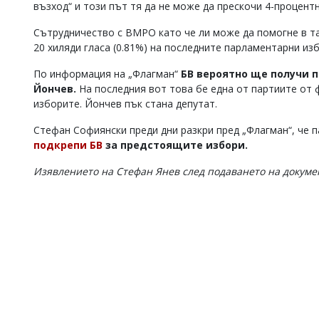
възход“ и този път тя да не може да прескочи 4-процент
Сътрудничество с ВМРО като че ли може да помогне в та
20 хиляди гласа (0.81%) на последните парламентарни из
По информация на „Флагман“
БВ вероятно ще получи 
Йончев.
На последния вот това бе една от партиите от ф
изборите. Йончев пък стана депутат.
Стефан Софиянски преди дни разкри пред „Флагман“, че 
подкрепи БВ
за предстоящите избори.
Изявлението на Стефан Янев след подаването на докумен