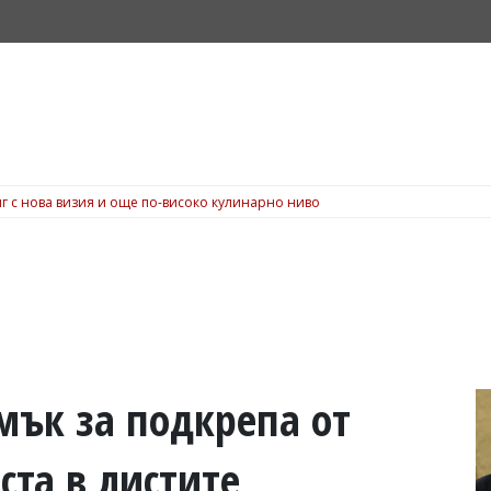
г с нова визия и още по-високо кулинарно ниво
мък за подкрепа от
ста в листите