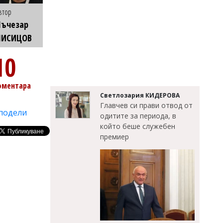
втор
Лъчезар
ЛИСИЦОВ
10
оментара
Светлозария КИДЕРОВА
Главчев си прави отвод от
подели
одитите за периода, в
който беше служебен
премиер