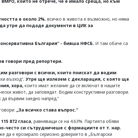
 ВМРО, който не отрече, че е имало среща, но към
тността е около 2%
, всичко в живота е възможно, но няма
а утре да подаде документи в ЦИК за
Консервативна България“ - бивша НФСБ.
И там обаче са
ев говори пред репортери.
им разговори с всички, които поискат да водим
ски възход“
. Утре ще излезем с декларация, с която ще
ия, хора,
които имат желание да се включат в нашите
ически живот, да заповядат. Водим конструктивни разговори.
к да вървим заедно напред.“
говори:
„За всичко става въпрос.“
115 872 гласа
, равняващи се на 4.63%. Партията обяви
по-често си сътрудничеше с формациите от т. нар.
же да е ерозирало сериозно доверието в „Български