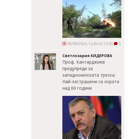
08/08/2026, Събота 13:00
0
Светлозария КИДЕРОВА
Проф. Кантарджиев
предупреди за
западнонилската треска:
Най-застрашени са хората
над 60 години