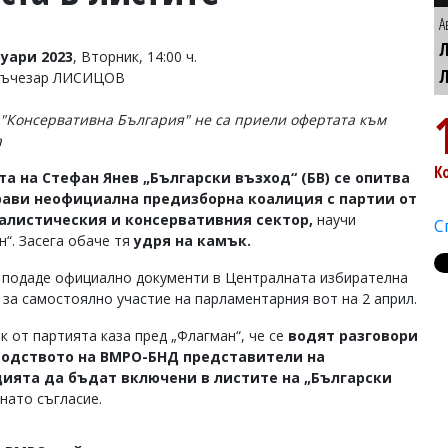
А
уари 2023
, Вторник, 14:00 ч.
 Лъчезар ЛИСИЦОВ
"Консервативна България" не са приели офертата към
а
К
а на Стефан Янев „Български възход“ (БВ) се опитва
рави неофициална предизборна коалиция с партии от
алистическия и консервативния сектор,
научи
С
н“. Засега обаче тя
удря на камък.
 подаде официално документи в Централната избирателна
 за самостоялно участие на парламентарния вот на 2 април.
к от партията каза пред „Флагман“, че се
водят разговори
водството на ВМРО-БНД представители на
ията да бъдат включени в листите на „Български
нато съгласие.