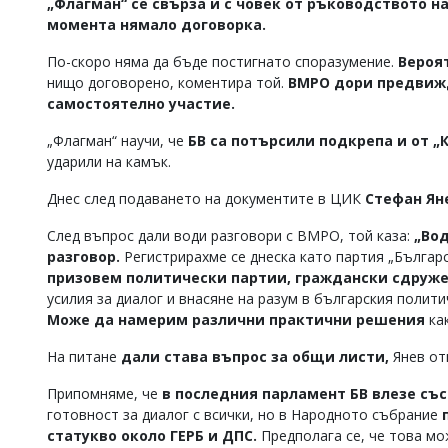
„Флагман“ се свърза и с човек от ръководството на
Коментарите
момента нямало договорка.
под
статиите
По-скоро няма да бъде постигнато споразумение.
Вероя
се
нищо договорено, коментира той.
ВМРО дори предвижд
въвеждат
самостоятелно участие.
от
читателите
„Флагман“ научи, че
БВ са потърсили подкрепа и от „
и
ударили на камък.
редакцията
не
Днес след подаването на документите в ЦИК
Стефан Ян
носи
отговорност
След въпрос дали води разговори с ВМРО, той каза:
„Вод
за
тях!
разговор.
Регистрирахме се днеска като партия „Българ
Ако
призовем политически партии, граждански сдружен
откриете
усилия за диалог и внасяне на разум в българския полит
обиден
Може да намерим различни практични решения
ка
за
вас
На питане
дали става въпрос за общи листи,
Янев от
коментар,
моля
Припомняме, че
в последния парламент БВ влезе със 
сигнализирайте
готовност за диалог с всички, но в Народното събрание
ни!
статукво около ГЕРБ и ДПС.
Предполага се, че това мо