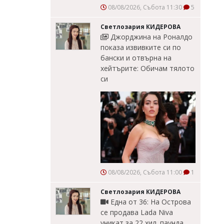
08/08/2026, Събота 11:30
5
Светлозария КИДЕРОВА
Джорджина на Роналдо
показа извивките си по
бански и отвърна на
хейтърите: Обичам тялото
си
08/08/2026, Събота 11:00
1
Светлозария КИДЕРОВА
Една от 36: На Острова
се продава Lada Niva
уникат за 22 хил. паунда