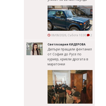
08/08/2026, Събота 10:30
2
Светлозария КИДЕРОВА
Дилъри пращали фентанил
от София до Русе по
куриер, криели дрогата в
маратонки