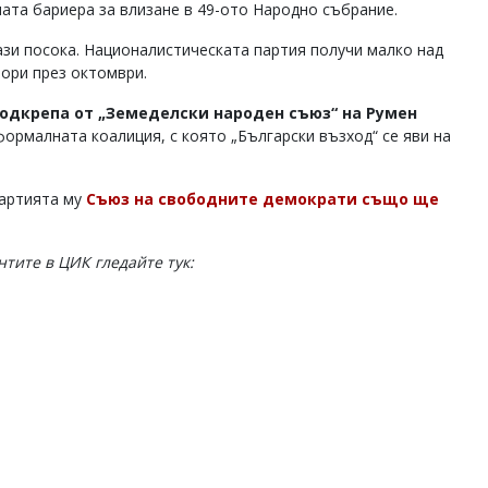
ната бариера за влизане в 49-ото Народно събрание.
зи посока. Националистическата партия получи малко над
бори през октомври.
подкрепа от „Земеделски народен съюз“ на Румен
ормалната коалиция, с която „Български възход“ се яви на
партията му
Съюз на свободните демократи също ще
тите в ЦИК гледайте тук: