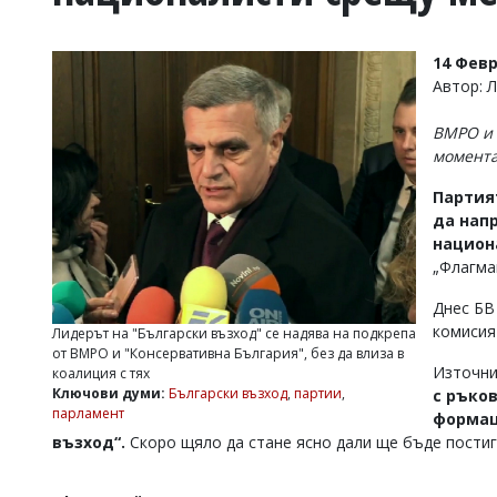
УКРАЙНА
СПОРТ
14 Февр
РАЗСЛЕДВАНЕ
Автор:
БИЗНЕС
ВМРО и 
ЮГ
момент
Партият
Управители:
да нап
Веселин
Василев,
национ
email:
„Флагма
v.vasilev@flagman.bg
Катя
Днес БВ
Касабова,
комисия
Лидерът на "Български възход" се надява на подкрепа
еmail:
k.kassabova@flagman.bg
от ВМРО и "Консервативна България", без да влиза в
Източни
коалиция с тях
Главен
Ключови думи:
Български възход
,
партии
,
с ръко
редактор:
парламент
формац
Иван
Колев,
възход“.
Скоро щяло да стане ясно дали ще бъде постиг
email:
office@flagman.bg