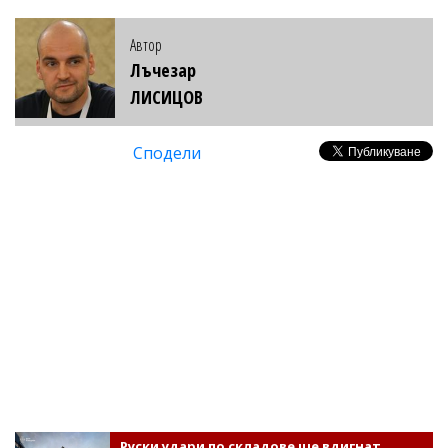
Автор
Лъчезар
ЛИСИЦОВ
Сподели
Руски удари по складове ще вдигнат