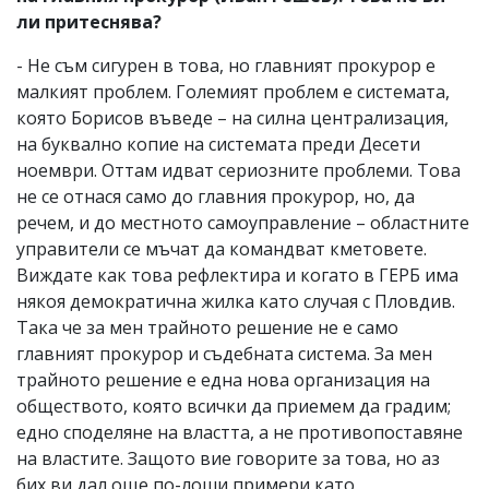
ли притеснява?
- Не съм сигурен в това, но главният прокурор е
малкият проблем. Големият проблем е системата,
която Борисов въведе – на силна централизация,
на буквално копие на системата преди Десети
ноември. Оттам идват сериозните проблеми. Това
не се отнася само до главния прокурор, но, да
речем, и до местното самоуправление – областните
управители се мъчат да командват кметовете.
Виждате как това рефлектира и когато в ГЕРБ има
някоя демократична жилка като случая с Пловдив.
Така че за мен трайното решение не е само
главният прокурор и съдебната система. За мен
трайното решение е една нова организация на
обществото, която всички да приемем да градим;
едно споделяне на властта, а не противопоставяне
на властите. Защото вие говорите за това, но аз
бих ви дал още по-лоши примери като