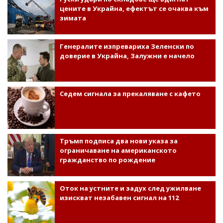
цените в Украйна, ефектът се очаква към
зимата
Генералите изпревариха Зеленски по
доверие в Украйна, Залужни е начело
Седем сигнала за прекаляване с кафето
Тръмп подписа два нови указа за
ограничаване на американското
гражданство по рождение
Оток на устните и задух след ужилване
изискват незабавен сигнал на 112