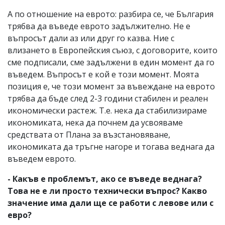
А по отношение на еврото: разбира се, че България
трябва да въведе еврото задължително. Не е
въпросът дали аз или друг го казва. Ние с
влизането в Европейския съюз, с договорите, които
сме подписали, сме задължени в един момент да го
въведем. Въпросът е кой е този момент. Моята
позиция е, че този момент за въвеждане на еврото
трябва да бъде след 2-3 години стабилен и реален
икономически растеж. Т.е. нека да стабилизираме
икономиката, нека да почнем да усвояваме
средствата от Плана за възстановяване,
икономиката да тръгне нагоре и тогава веднага да
въведем еврото.
- Какъв е проблемът, ако се въведе веднага?
Това не е ли просто технически въпрос? Какво
значение има дали ще се работи с левове или с
евро?