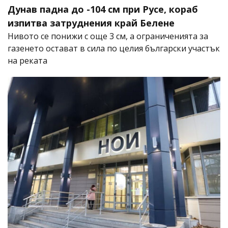
Дунав падна до -104 см при Русе, кораб
изпитва затруднения край Белене
Нивото се понижи с още 3 см, а ограниченията за
газенето остават в сила по целия български участък
на реката