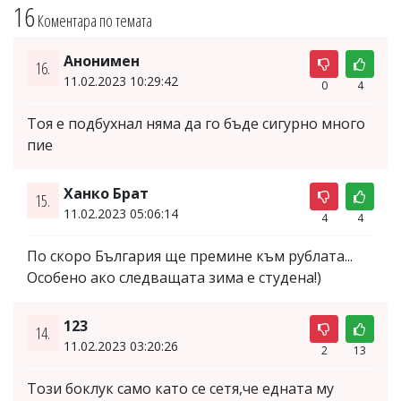
16
Коментара по темата
Анонимен
16.
11.02.2023 10:29:42
0
4
Тоя е подбухнал няма да го бъде сигурно много
пие
Ханко Брат
15.
11.02.2023 05:06:14
4
4
По скоро България ще премине към рублата...
Особено ако следващата зима е студена!)
123
14.
11.02.2023 03:20:26
2
13
Този боклук само като се сетя,че едната му