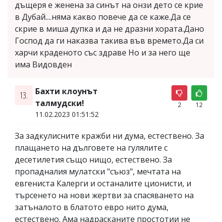
дъщеря е женена за синът на онзи дето се крие
в Дубай....няма какво повече да се каже.Да се
скрие в миша дупка и да не дразни хората.Дано
Господ да ги наказва такива във времето.Да си
харчи краденото със здраве Но и за него ще
има Видовден
Бахти клоунът
13.
талмудски!
2
12
11.02.2023 01:51:52
За задкулисните кражби ни дума, естествено. За
плащането на дълговете на гулялите с
десетилетия също нищо, естествено. За
пропадналия мулатски "съюз", мечтата на
евгениста Калерги и останалите ционисти, и
търсенето на нови жертви за спасяването на
затъналото в блатото евро нито дума,
естествено. Ама надрасканите простотии не