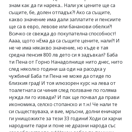
знам как да ги нарека... Нали уж цените ще са
същите, бе, долен отпадък?! Ако са същите,
какво значение има дали заплатите и пенсиите
ще са в евро, левове или бананови обелки?!
Всичко се свежда до покупателна способност!
Аааа, щото нЕма да са същите цените, нали?! И
не че има някакво значение, но къде е тая
средна пенсия 800 лв дето си я задъвкал? Баба
ти Пена от Горно Нанадолнище нито днес, нито
след няколко години ша оди на расодка у
чужбина! Баба ти Пена не може да отиде по
близкия град! И тоя илюзорен курс на лева от
тоалетната си чиния след ползване по голяма
нужда ли го извади? И пак ще почвал да прави
икономика, селско стопанско и т.н.! Че нали те
си съществуваха, и вие, мръсни, долни еничари
ги унищожихте за тези 33 години! Ходи си харчи
народните пари и поне не дразни народа със