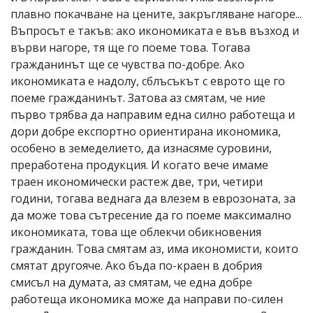
плавно покачване на цените, закръгляване нагоре...
Въпросът е такъв: ако икономиката е във възход и
върви нагоре, тя ще го поеме това. Тогава
гражданинът ще се чувства по-добре. Ако
икономиката е надолу, сблъсъкът с еврото ще го
поеме гражданинът. Затова аз смятам, че ние
първо трябва да направим една силно работеща и
дори добре експортно ориентирана икономика,
особено в земеделието, да изнасяме суровини,
преработена продукция. И когато вече имаме
траен икономически растеж две, три, четири
години, тогава веднага да влезем в еврозоната, за
да може това сътресение да го поеме максимално
икономиката, това ще облекчи обикновения
гражданин. Това смятам аз, има икономисти, които
смятат другояче. Ако бъда по-краен в добрия
смисъл на думата, аз смятам, че една добре
работеща икономика може да направи по-силен