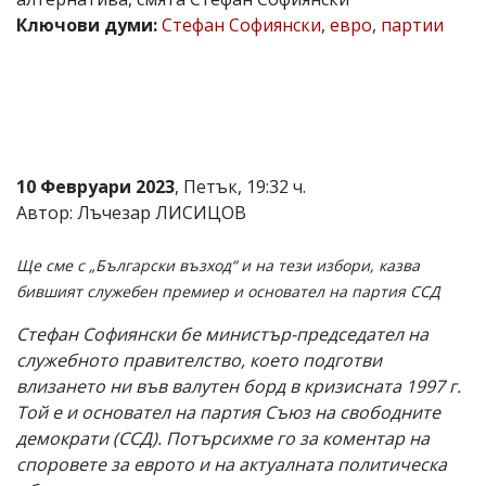
Ключови думи:
Стефан Софиянски
,
евро
,
партии
Коментарите
под
статиите
се
въвеждат
от
читателите
и
редакцията
10 Февруари 2023
, Петък, 19:32 ч.
не
Автор: Лъчезар ЛИСИЦОВ
носи
отговорност
за
Ще сме с „Български възход“ и на тези избори, казва
тях!
бившият служебен премиер и основател на партия ССД
Ако
откриете
Стефан Софиянски бе министър-председател на
обиден
за
служебното правителство, което подготви
вас
влизането ни във валутен борд в кризисната 1997 г.
коментар,
Той е и основател на партия Съюз на свободните
моля
сигнализирайте
демократи (ССД). Потърсихме го за коментар на
ни!
споровете за еврото и на актуалната политическа