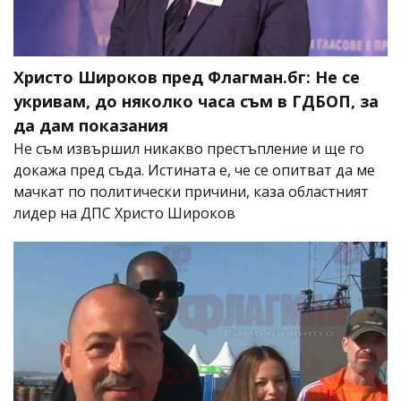
Христо Широков пред Флагман.бг: Не се
укривам, до няколко часа съм в ГДБОП, за
да дам показания
Не съм извършил никакво престъпление и ще го
докажа пред съда. Истината е, че се опитват да ме
мачкат по политически причини, каза областният
лидер на ДПС Христо Широков