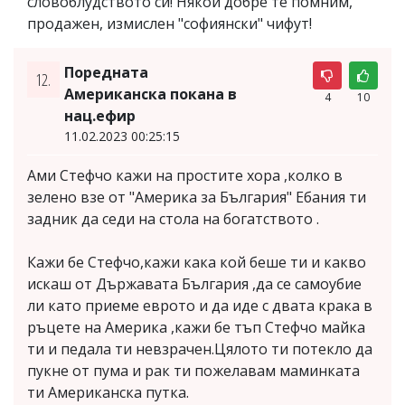
словоблудството си! Някои добре те помним,
продажен, измислен "софиянски" чифут!
Поредната
12.
Американска покана в
4
10
нац.ефир
11.02.2023 00:25:15
Ами Стефчо кажи на простите хора ,колко в
зелено взе от "Америка за България" Ебания ти
задник да седи на стола на богатството .
Кажи бе Стефчо,кажи кака кой беше ти и какво
искаш от Държавата България ,да се самоубие
ли като приеме еврото и да иде с двата крака в
ръцете на Америка ,кажи бе тъп Стефчо майка
ти и педала ти невзрачен.Цялото ти потекло да
пукне от пума и рак ти пожелавам маминката
ти Американска путка.