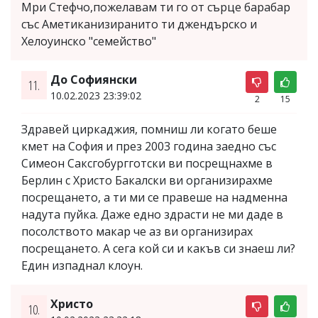
Мри Стефчо,пожелавам ти го от сърце барабар
със Аметиканизиранито ти джендърско и
Хелоуинско "семейство"
До Софиянски
11.
10.02.2023 23:39:02
2
15
Здравей циркаджия, помниш ли когато беше
кмет на София и през 2003 година заедно със
Симеон Саксгобургготски ви посрещнахме в
Берлин с Христо Бакалски ви организирахме
посрещането, а ти ми се правеше на надменна
надута пуйка. Даже едно здрасти не ми даде в
посолството макар че аз ви организирах
посрещането. А сега кой си и какъв си знаеш ли?
Един изпаднал клоун.
Христо
10.