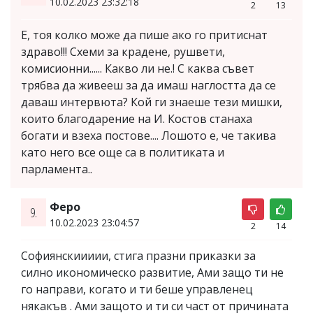
10.02.2023 23:32:18
2
13
Е, тоя колко може да пише ако го притиснат
здраво!!! Схеми за крадене, рушвети,
комисионни...... Какво ли не.! С каква съвет
трябва да живееш за да имаш наглостта да се
даваш интервюта? Кой ги знаеше тези мишки,
които благодарение на И. Костов станаха
богати и взеха постове.... Лошото е, че такива
като него все още са в политиката и
парламента..
Феро
9.
10.02.2023 23:04:57
2
14
Софиянскиииии, стига празни приказки за
силно икономическо развитие, Ами защо ти не
го направи, когато и ти беше управленец
някакъв . Ами защото и ти си част от причината