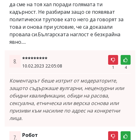
да сме на тоя хал поради голямата ти
кадърност. Не разбирам защо се появяват
политически трупове като него да говорят за
това и онова при условие, че са доказали
провала си.Българската наглост е безкрайна
явно.....
*********
8.
10.02.2023 22:05:08
1
4
Коментарът беше изтрит от модераторите,
защото съдържаше вулгарни, нецензурни или
обидни квалификации, обиди на расова,
сексуална, етническа или верска основа или
призиви към насилие по адрес на конкретни
лица.
Робот
7.