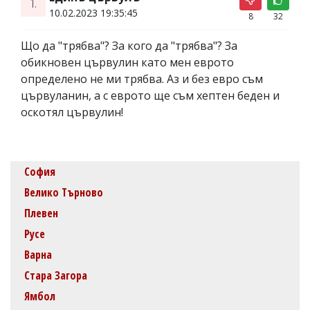
1.
10.02.2023 19:35:45
8
32
Що да "трябва"? За кого да "трябва"? За
обикновен цървулин като мен еврото
определено не ми трябва. Аз и без евро съм
цървуланин, а с еврото ще съм хептен беден и
оскотял цървулин!
София
Велико Търново
Плевен
Русе
Варна
Стара Загора
Ямбол