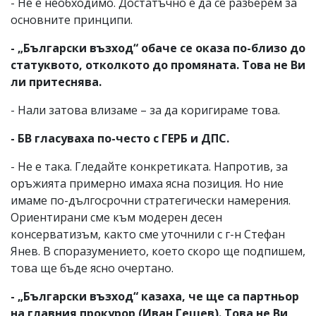
- Не е необходимо. Достатъчно е да се разберем за
основните принципи.
- „Български възход“ обаче се оказа по-близо до
статуквото, отколкото до промяната. Това не Ви
ли притеснява.
- Нали затова влизаме – за да коригираме това.
- БВ гласуваха по-често с ГЕРБ и ДПС.
- Не е така. Гледайте конкретиката. Напротив, за
оръжията примерно имаха ясна позиция. Но ние
имаме по-дългосрочни стратегически намерения.
Ориентирани сме към модерен десен
консерватизъм, както сме уточнили с г-н Стефан
Янев. В споразумението, което скоро ще подпишем,
това ще бъде ясно очертано.
- „Български възход“ казаха, че ще са партньор
на главния прокурор (Иван Гешев). Това не Ви