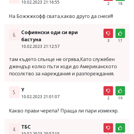
10.02.2023 21:16:55
2
18
На Божжжкофф свата,какво друго да снесе!!!
Софиянски оди си ври
6.
бастуна
3
17
10.02.2023 21:12:57
там където слънце не огрява,Като служебен
джендър колко пъти ходи до Американското
посолктво за нареждания и разпореждания.
Y
5.
10.02.2023 21:01:07
2
19
Какво прави черепа? Праща ли пари измекяр.
ТБС
4.
10.02.2023 20:57:15