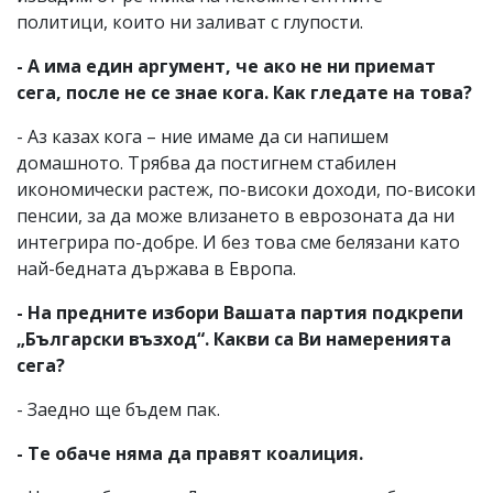
политици, които ни заливат с глупости.
- А има един аргумент, че ако не ни приемат
сега, после не се знае кога. Как гледате на това?
- Аз казах кога – ние имаме да си напишем
домашното. Трябва да постигнем стабилен
икономически растеж, по-високи доходи, по-високи
пенсии, за да може влизането в еврозоната да ни
интегрира по-добре. И без това сме белязани като
най-бедната държава в Европа.
- На предните избори Вашата партия подкрепи
„Български възход“. Какви са Ви намеренията
сега?
- Заедно ще бъдем пак.
- Те обаче няма да правят коалиция.