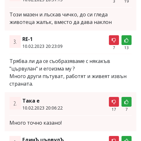
3
19
Този мазен и лъскав чичко, до си гледа
животеца жалък, вместо да дава наклон
RE-1
3.
10.02.2023 20:23:09
7
13
Трябва ли да се съобразяваме с някакъв
"цървулан" и егоизма му ?
Много други пътуват, работят и живеят извън
страната.
Така е
2.
10.02.2023 20:06:22
17
7
Много точно казано!
ЕдинЪ цървулЪ