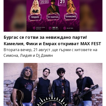
Бургас се готви за невиждано парти!
Камелия, Фики и Емрах откриват MAX FEST
Втората вечер, 21 август ,ще гърми с хитовете на
Симона, Лидия и Dj Дамян