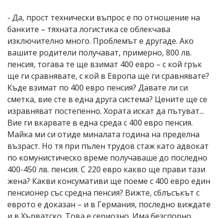
- Да, прост технически въпрос е по отношение на
банките – тяхната логистика се облекчава
изключително много. Проблемът е другаде. Ако
вашите родители получават, примерно, 800 лв.
пенсия, тогава те ще взимат 400 евро – с кой грък
ще ги сравнявате, с кой в Европа ще ги сравнявате?
Къде взимат по 400 евро пенсия? Давате ли си
сметка, вие сте в една друга система? Цените ще се
изравняват постепенно. Хората искат да пътуват...
Вие ги вкарвате в една среда с 400 евро пенсия.
Майка ми си отиде миналата година на пределна
възраст. Но тя при пълен трудов стаж като адвокат
по комунистическо време получаваше до последно
400-450 лв. пенсия. С 220 евро какво ще прави тази
жена? Какви консумативи ще поеме с 400 евро един
пенсионер със средна пенсия? Вижте, сблъсъкът с
еврото е доказан – и в Германия, последно виждате
и в Хърватско. Това е сериозно. Има безспорно