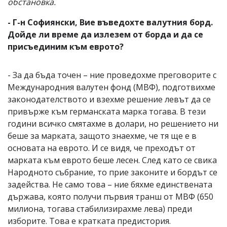
обстановка.
- Г-н Софиянски, Вие въведохте валутния борд.
Дойде ли време да излезем от борда и да се
присъединим към еврото?
- За да бъда точен – ние проведохме преговорите с
Международния валутен фонд (МВФ), подготвихме
законодателството и взехме решение левът да се
привърже към германската марка тогава. В тези
години всичко смятахме в долари, но решението ни
беше за марката, защото знаехме, че тя ще е в
основата на еврото. И се видя, че преходът от
марката към еврото беше лесен. След като се свика
Народното събрание, то прие законите и бордът се
задейства. Не само това – ние бяхме единствената
държава, която получи първия транш от МВФ (650
милиона, тогава стабилизирахме лева) преди
изборите. Това е кратката предистория.