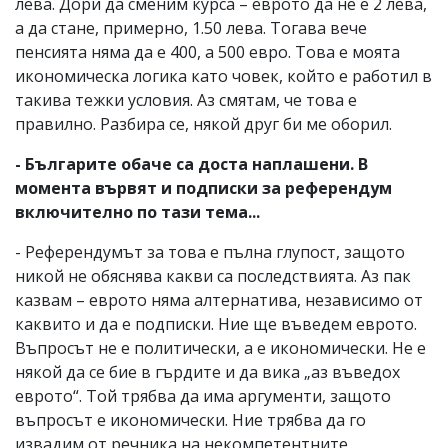
лева. Дори да сменим курса – еврото да не е 2 лева,
а да стане, примерно, 1.50 лева. Тогава вече
пенсията няма да е 400, а 500 евро. Това е моята
икономическа логика като човек, който е работил в
такива тежки условия. Аз смятам, че това е
правилно. Разбира се, някой друг би ме оборил.
- Българите обаче са доста наплашени. В
момента вървят и подписки за референдум
включително по тази тема...
- Референдумът за това е пълна глупост, защото
никой не обяснява какви са последствията. Аз пак
казвам – еврото няма алтернатива, независимо от
каквито и да е подписки. Ние ще въведем еврото.
Въпросът не е политически, а е икономически. Не е
някой да се бие в гърдите и да вика „аз въведох
еврото“. Той трябва да има аргументи, защото
въпросът е икономически. Ние трябва да го
извадим от речника на некомпетентните