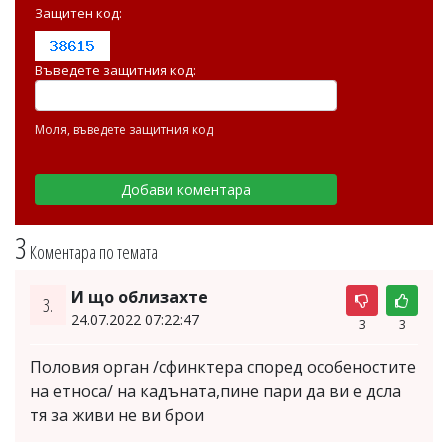
Защитен код:
Въведете защитния код:
Моля, въведете защитния код
3
Коментара по темата
И що облизахте
3.
24.07.2022 07:22:47
3
3
Половия орган /сфинктера според особеностите
на етноса/ на кадъната,пине пари да ви е дсла
тя за живи не ви брои