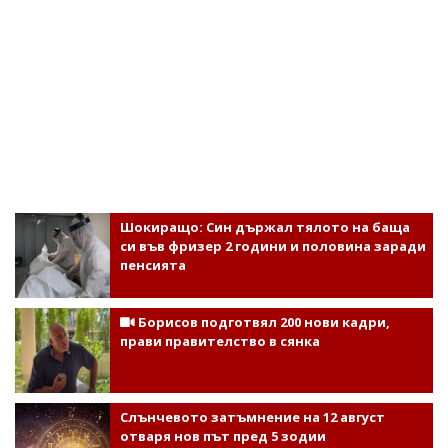
Шокиращо: Син държал тялото на баща
си във фризер 2 години и половина заради
пенсията
Борисов подготвял 200 нови кадри,
прави правителство в сянка
Слънчевото затъмнение на 12 август
отваря нов път пред 5 зодии