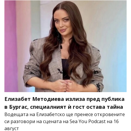
Елизабет Методиева излиза пред публика
в Бургас, специалният ѝ гост остава тайна
Водещата на Елизабетско ще пренесе откровените
си разговори на сцената на Sea You Podcast на 16
август