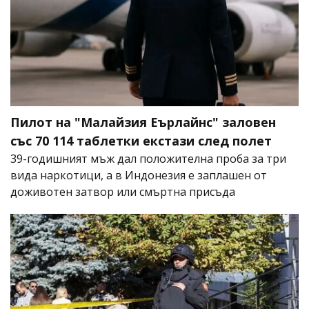
Пилот на "Малайзия Еърлайнс" заловен
със 70 114 таблетки екстази след полет
39-годишният мъж дал положителна проба за три
вида наркотици, а в Индонезия е заплашен от
доживотен затвор или смъртна присъда