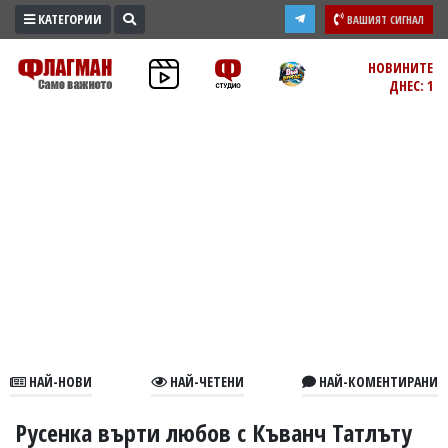
КАТЕГОРИИ
ВАШИЯТ СИГНАЛ
ПРОМО
НОВИНИТЕ
ДНЕС: 1
ЗОНА
ИЗБОРИ
2026
ПРАКТИЧНО
КУЛТУРА
ЗДРАВЕ
ПОЛИТИКА
ОБЩИНИ
ОБЩЕСТВО
ЛАЙФСТАЙЛ
НАЙ-НОВИ
НАЙ-ЧЕТЕНИ
НАЙ-КОМЕНТИРАНИ
ВОЙНАТА
В
Русенка върти любов с Къванч Татлъту