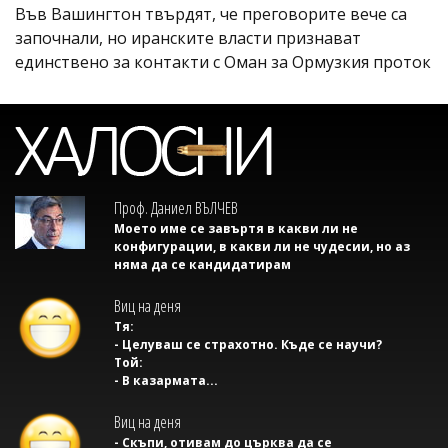
Във Вашингтон твърдят, че преговорите вече са
започнали, но иранските власти признават
единствено за контакти с Оман за Ормузкия проток
Проф. Даниел ВЪЛЧЕВ
Моето име се завъртя в какви ли не
конфигурации, в какви ли не чудесии, но аз
няма да се кандидатирам
Виц на деня
Тя:
- Целуваш се страхотно. Къде се научи?
Той:
- В казармата...
Виц на деня
- Скъпи, отивам до църква да се