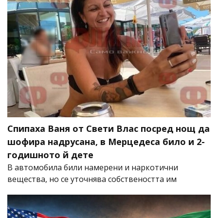
Спипаха Ваня от Свети Влас посред нощ да
шофира надрусана, в Мерцедеса било и 2-
годишното й дете
В автомобила били намерени и наркотични
вещества, но се уточнява собствеността им