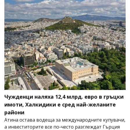
Чужденци наляха 12,4 млрд. евро в гръцки
имоти, Халкидики е сред най-желаните
райони
Атина остава водеща за международните купувачи,
а инвеститорите все по-често разглеждат Гърция