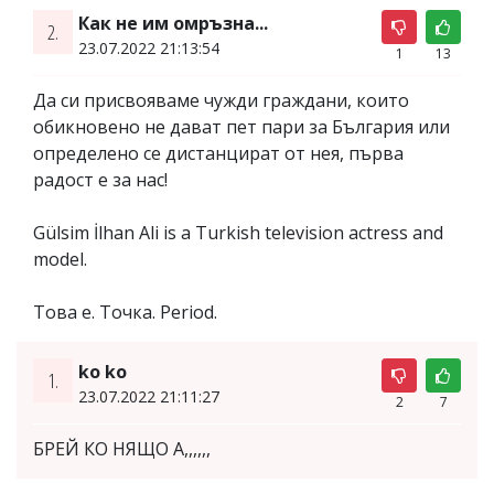
Как не им омръзна...
2.
23.07.2022 21:13:54
1
13
Да си присвояваме чужди граждани, които
обикновено не дават пет пари за България или
определено се дистанцират от нея, първа
радост е за нас!
Gülsim İlhan Ali is a Turkish television actress and
model.
Това е. Точка. Period.
ko ko
1.
23.07.2022 21:11:27
2
7
БРЕЙ КО НЯЩО А,,,,,,