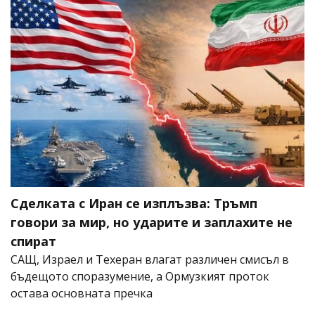
Сделката с Иран се изплъзва: Тръмп
говори за мир, но ударите и заплахите не
спират
САЩ, Израел и Техеран влагат различен смисъл в
бъдещото споразумение, а Ормузкият проток
остава основната пречка