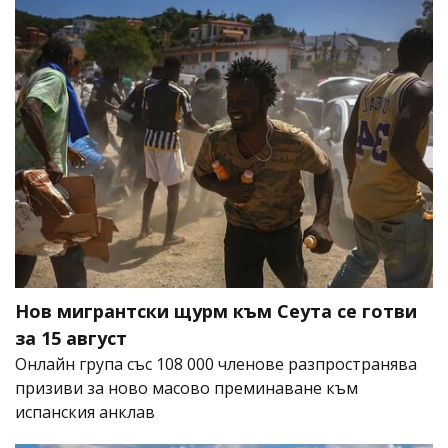
Нов мигрантски щурм към Сеута се готви
за 15 август
Онлайн група със 108 000 членове разпространява
призиви за ново масово преминаване към
испанския анклав