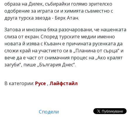
образа на Дилек, събирайки голямо зрителско
одобрение за играта си и химията съвместно с
друга турска звезда - Берк Атан.
Затова и мнозина бяха разочаровани, че нашенката
слиза от екран. Според турските медии именно
новата й изява с Къванч е причината русенката да
сложи край на участието си в „Планина от сърца“ и
вече да е част от снимачния процес на „Ако кралят
загуби“, пише „България Днес“.
В категории:
Русе
,
Лайфстайл
Сподели