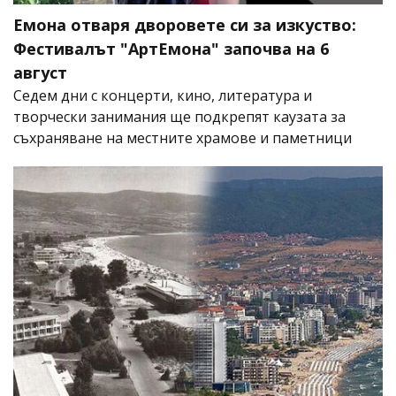
Емона отваря дворовете си за изкуство:
Фестивалът "АртЕмона" започва на 6
август
Седем дни с концерти, кино, литература и
творчески занимания ще подкрепят каузата за
съхраняване на местните храмове и паметници