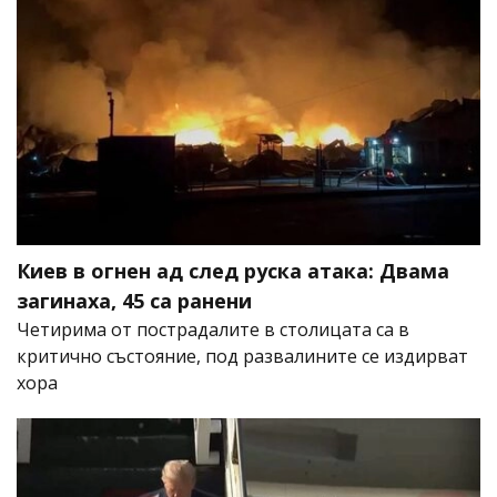
Киев в огнен ад след руска атака: Двама
загинаха, 45 са ранени
Четирима от пострадалите в столицата са в
критично състояние, под развалините се издирват
хора