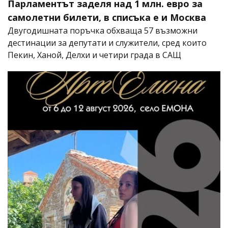
Парламентът заделя над 1 млн. евро за
самолетни билети, в списъка е и Москва
Двугодишната поръчка обхваща 57 възможни
дестинации за депутати и служители, сред които
Пекин, Ханой, Делхи и четири града в САЩ