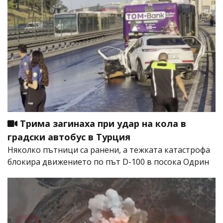
Трима загинаха при удар на кола в
градски автобус в Турция
Няколко пътници са ранени, а тежката катастрофа
блокира движението по път D-100 в посока Одрин