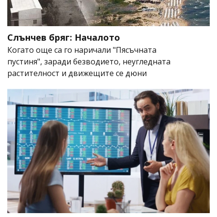
Слънчев бряг: Началото
Когато още са го наричали "Пясъчната
пустиня", заради безводието, неугледната
растителност и движещите се дюни