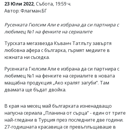
23 Юли 2022
, Събота, 19:59 ч.
Коментарите
Автор: Флагман.БГ
под
статиите
се
Русенката Гюлсим Али е избрана да си партнира с
въвеждат
любимец №1 на фенките на сериалите
от
читателите
Турската мегазвезда Къванч Татлъту завъртя
и
редакцията
любовна афера с българка, гърмят медиите в
не
южната ни съседка.
носи
отговорност
Русенката Гюлсим Али е избрана да си партнира с
за
тях!
любимец №1 на фенките на сериалите в новата
Ако
мащабна продукция „Ако кралят загуби“. Там
откриете
двамата ще бъдат двойка.
обиден
за
вас
В края на месец май българката изненадващо
коментар,
моля
напусна сериала „Планина от сърца“ - един от трите
сигнализирайте
най-гледани в Турция през последните две години.
ни!
27-годишната красавица се превъплъщаваше в