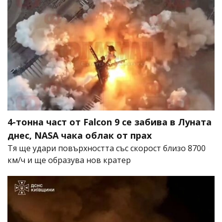
4-тонна част от Falcon 9 се забива в Луната
днес, NASA чака облак от прах
Тя ще удари повърхността със скорост близо 8700
км/ч и ще образува нов кратер