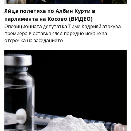
Яйца полетяха по Албин Курти в
парламента на Косово (ВИДЕО)
Опозиционната депутатка Тиме Кадрияй атакува
премиера в оставка след поредно искане за
отсрочка на заседанието