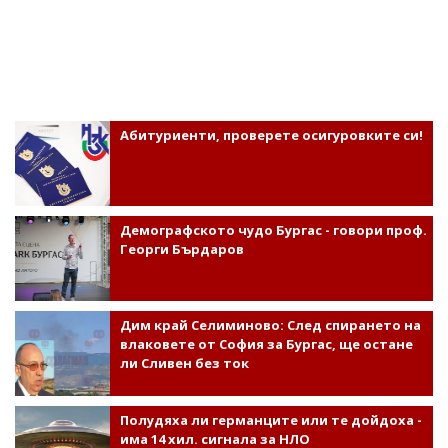
Абитуриенти, проверете осигуровките си!
Демографското чудо Бургас - говори проф.
Георги Бърдаров
Дим край Селиминово: След спирането на
влаковете от София за Бургас, ще остане
ли Сливен без ток
Полудяха ли германците или те дойдоха -
има 14 хил. сигнала за НЛО