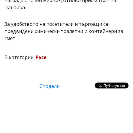
награда с точен мерник, отново присъстват на
Панаира.
За удобството на посетители и търговци са
предвидени химически тоалетни и контейнери за
смет.
В категории:
Русе
Сподели