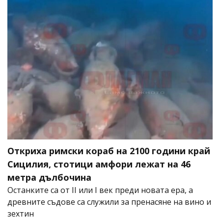
Откриха римски кораб на 2100 години край
Сицилия, стотици амфори лежат на 46
метра дълбочина
Останките са от II или I век преди новата ера, а
древните съдове са служили за пренасяне на вино и
зехтин