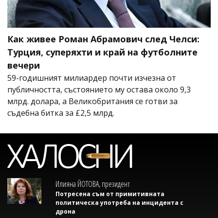
Как живее Роман Абрамович след Челси:
Турция, суперяхти и край на футболните
вечери
59-годишният милиардер почти изчезна от
публичността, състоянието му остава около 9,3
млрд. долара, а Великобритания се готви за
съдебна битка за £2,5 млрд.
Илияна ЙОТОВА, президент
Потресена съм от примитивната
политическа употреба на инцидента с
дрона