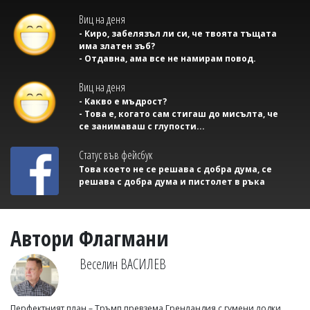
Виц на деня
- Киро, забелязъл ли си, че твоята тъщата
има златен зъб?
- Отдавна, ама все не намирам повод.
Виц на деня
- Какво е мъдрост?
- Това е, когато сам стигаш до мисълта, че
се занимаваш с глупости...
Статус във фейсбук
Това което не се решава с добра дума, се
решава с добра дума и пистолет в ръка
Автори Флагмани
Веселин ВАСИЛЕВ
Перфектният план – Тръмп превзема Гренландия с гумени лодки,