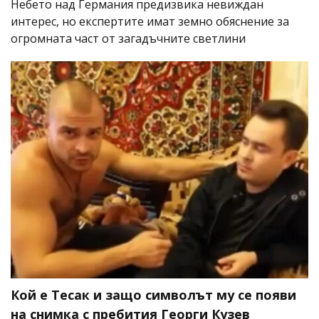
Небето над Германия предизвика невиждан
интерес, но експертите имат земно обяснение за
огромната част от загадъчните светлини
Кой е Тесак и защо символът му се появи
на снимка с пребития Георги Кузев