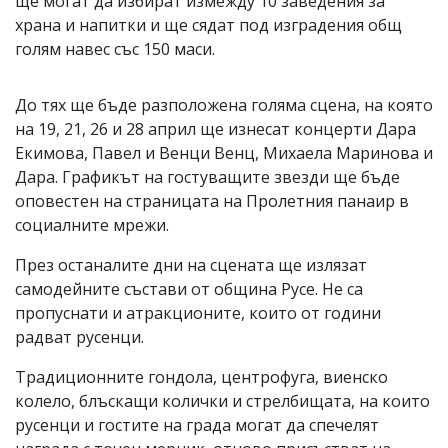
ще могат да избират измежду 10 заведения за
храна и напитки и ще сядат под изградения общ
голям навес със 150 маси.
До тях ще бъде разположена голяма сцена, на която
на 19, 21, 26 и 28 април ще изнесат концерти Дара
Екимова, Павел и Венци Венц, Михаела Маринова и
Дара. Графикът на гостуващите звезди ще бъде
оповестен на страницата на Пролетния панаир в
социалните мрежи.
През останалите дни на сцената ще излязат
самодейните състави от община Русе. Не са
пропуснати и атракционите, които от години
радват русенци.
Традиционните гондола, центрофуга, виенско
колело, блъскащи колички и стрелбищата, на които
русенци и гостите на града могат да спечелят