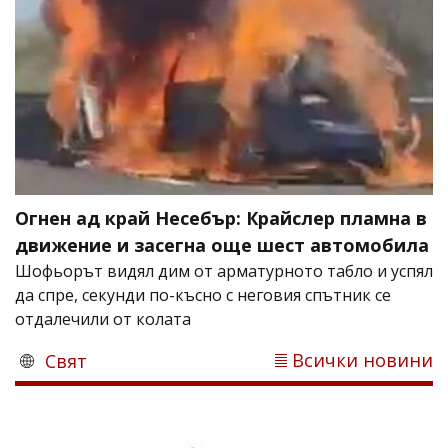
Огнен ад край Несебър: Крайслер пламна в
движение и засегна още шест автомобила
Шофьорът видял дим от арматурното табло и успял
да спре, секунди по-късно с неговия спътник се
отдалечили от колата
Всички новини
Свят