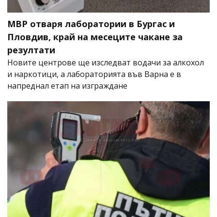
МВР отваря лаборатории в Бургас и
Пловдив, край на месеците чакане за
резултати
Новите центрове ще изследват водачи за алкохол
и наркотици, а лабораторията във Варна е в
напреднал етап на изграждане