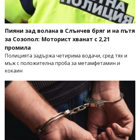
Пияни зад волана в Слънчев бряг и на пътя
за Созопол: Моторист хванат с 2,21
промила
Полицията задържа четирима водачи, сред тях и
мъж с положителна проба за метамфетамин и
кокаин