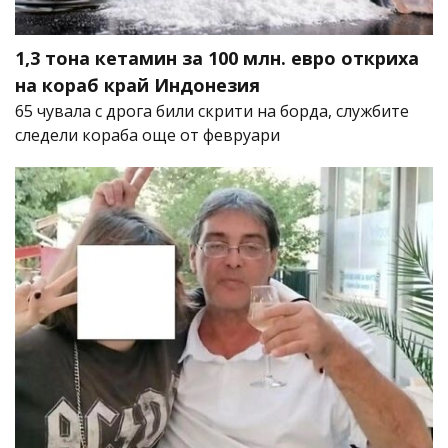
1,3 тона кетамин за 100 млн. евро откриха
на кораб край Индонезия
65 чувала с дрога били скрити на борда, службите
следели кораба още от февруари