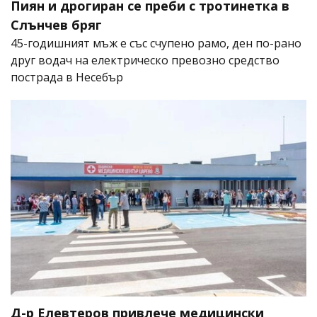
Пиян и дрогиран се преби с тротинетка в
Слънчев бряг
45-годишният мъж е със счупено рамо, ден по-рано
друг водач на електрическо превозно средство
пострада в Несебър
Д-р Елевтеров привлече медицински