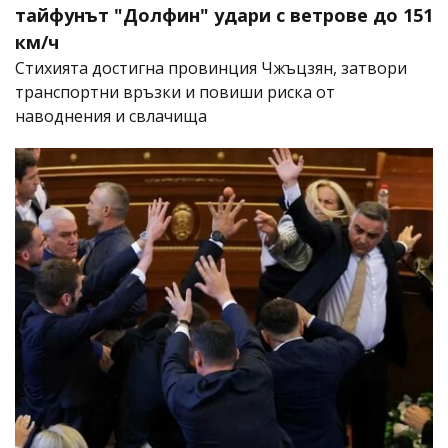
тайфунът "Долфин" удари с ветрове до 151
км/ч
Стихията достигна провинция Чжъцзян, затвори
транспортни връзки и повиши риска от
наводнения и свлачища