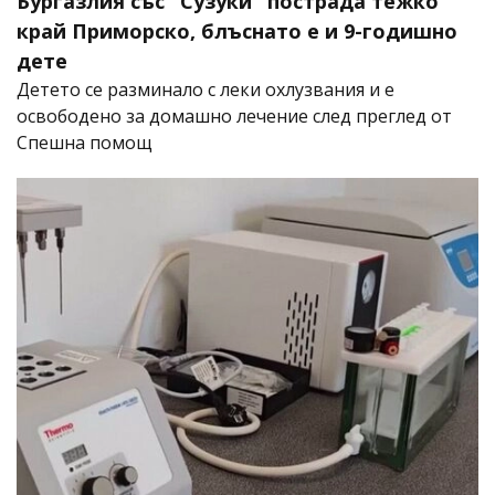
Бургазлия със "Сузуки" пострада тежко
край Приморско, блъснато е и 9-годишно
дете
Детето се разминало с леки охлузвания и е
освободено за домашно лечение след преглед от
Спешна помощ