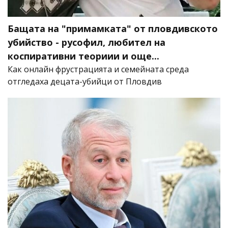
Бащата на "примамката" от пловдивското
убийство - русофил, любител на
коспиративни теориии и още...
Как онлайн фрустрацията и семейната среда
отгледаха децата-убийци от Пловдив