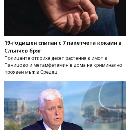
19-годишен спипан с 7 пакетчета кокаин в
Слънчев бряг
Полицаите откриха десет растения в имот в
Паницово и метамфетамин в дома на криминално
проявен мъж в Средец