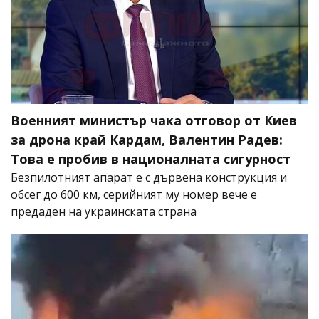
Военният министър чака отговор от Киев
за дрона край Кардам, Валентин Радев:
Това е пробив в националната сигурност
Безпилотният апарат е с дървена конструкция и
обсег до 600 км, серийният му номер вече е
предаден на украинската страна