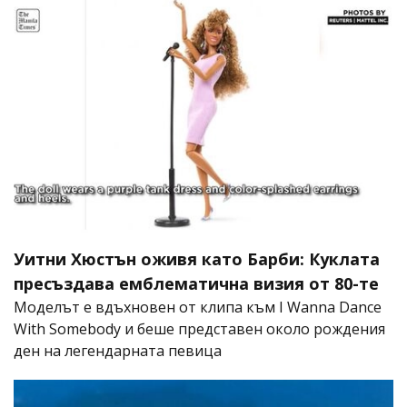
Уитни Хюстън оживя като Барби: Куклата
пресъздава емблематична визия от 80-те
Моделът е вдъхновен от клипа към I Wanna Dance
With Somebody и беше представен около рождения
ден на легендарната певица