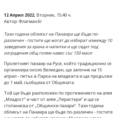
Коментарите
под
12 Април 2022
, Вторник, 15:40 ч.
статиите
се
Автор: Флагман.бг
въвеждат
от
Тази година обликът на Панаира ще бъде по-
читателите
и
различен - гостите ще могат да избират измежду 10
редакцията
заведения за храна и напитки и ще сядат под
не
изградения общ голям навес със 150 маси
носи
отговорност
за
Пролетният панаир на Русе, който традиционно се
тях!
организира около Великден, ще започне на 15
Ако
април - петък в Парка на младежта и ще продължи
откриете
обиден
до 1 май, съобщиха от Общината.
за
вас
Той ще бъде разположен по протежението на алея
коментар,
„Младост“ и част от алея „Перистери“ и ще се
моля
стопанисва от „Общински пазари“. Тази година
сигнализирайте
ни!
обликът на Панаира ще бъде по-различен - гостите