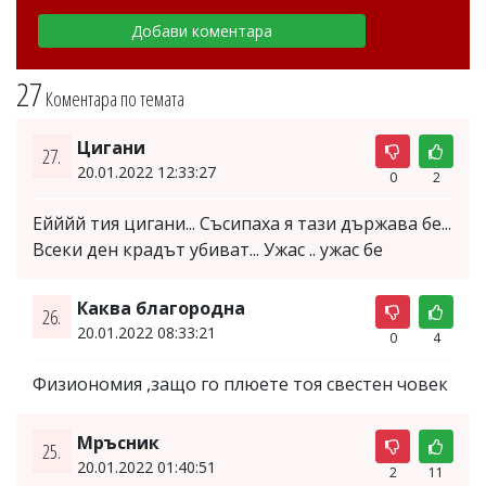
27
Коментара по темата
Цигани
27.
20.01.2022 12:33:27
0
2
Ейййй тия цигани... Съсипаха я тази държава бе...
Всеки ден крадът убиват... Ужас .. ужас бе
Каква благородна
26.
20.01.2022 08:33:21
0
4
Физиономия ,защо го плюете тоя свестен човек
Мръсник
25.
20.01.2022 01:40:51
2
11