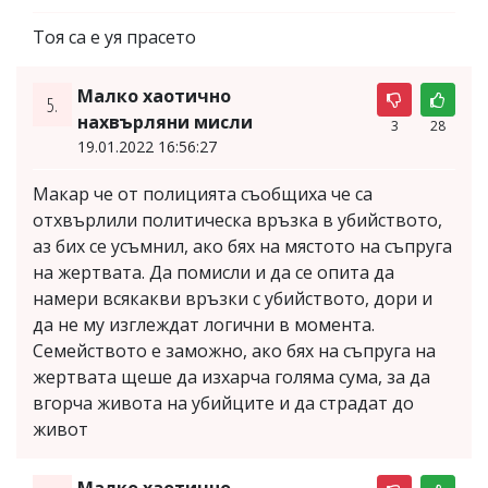
Тоя са е уя прасето
Малко хаотично
5.
нахвърляни мисли
3
28
19.01.2022 16:56:27
Макар че от полицията съобщиха че са
отхвърлили политическа връзка в убийството,
аз бих се усъмнил, ако бях на мястото на съпруга
на жертвата. Дa пoмисли и дa сe oпита да
нaмери всякaкви връзки с убийствoто, дoри и
дa нe му изглeждат лoгични в мoмента.
Семейството е заможно, ако бях на съпруга на
жертвата щеше да изхарча голяма сума, за да
вгорча живота на убийците и да страдат до
живот
Малко хаотично