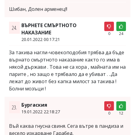
Шибан, Долен арменец!!
ВЪРНЕТЕ СМЪРТНОТО
24.
НАКАЗАНИЕ
0
24
20.01.2022 00:17:21
За такива нагли-човекоподобия трябва да бъде
върнато смъртното наказание както го има в
някой държави . Това не са хора , майната им на
парите , но защо е трябвало да е убиват . ..Да
лежат до живот без капка милост за такива !
Болни мозъци !
Бургаския
23.
19.01.2022 22:18:27
0
12
Въй каква гнусна свиня. Сега вътре в пандиза и
весело изкарване Гарабед.