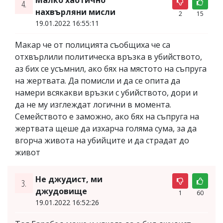
4.
нахвърляни мисли
2
15
19.01.2022 16:55:11
Макар че от полицията съобщиха че са
отхвърлили политическа връзка в убийството,
аз бих се усъмнил, ако бях на мястото на съпруга
на жертвата. Да помисли и да се опита да
намери всякакви връзки с убийството, дори и
да не му изглеждат логични в момента.
Семейството е заможно, ако бях на съпруга на
жертвата щеше да изхарча голяма сума, за да
вгорча живота на убийците и да страдат до
живот
Не джудист, ми
3.
джудовище
1
60
19.01.2022 16:52:26