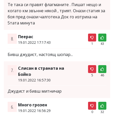
Те така си правят флагманите . Пишат нещо и
когато км звънне някой , трият. Онази статия за
боя пред онази чалготека Док го изтриха на
5тата минута
Пеерас
8.
19.01.2022 17:17:43
1
43
Бивш джудист, настоящ шопар...
Слисан в страната на
7.
Бойко
5
46
19.01.2022 16:57:30
Джудист и бивш митничар
Много грозен
6.
19.01.2022 16:56:29
0
32