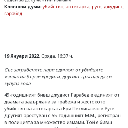
Ключови думи:
убийство
,
аптекарка
,
русе
,
джудист
,
Коментарите
под
гарабед
статиите
се
въвеждат
от
читателите
и
редакцията
не
19 Януари 2022
, Сряда, 16:37 ч.
носи
отговорност
за
Със заграбените пари единият от убийците
тях!
изплатил бързи кредити, другият тръгнал да си
Ако
купува кола
откриете
обиден
за
49-годишният бивш джудист Гарабед е единият от
вас
двамата задържани за грабежа и жестокото
коментар,
убийство на аптекарката Ери Пехливанян в Русе.
моля
сигнализирайте
Другият арестуван е 55-годишният М.М., регистран
ни!
в полицията за множество измами. Той е бивш