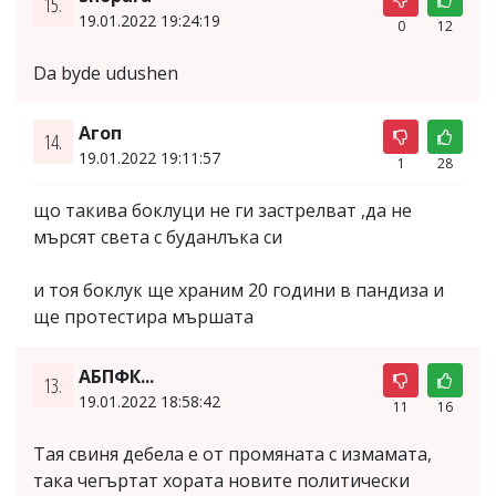
15.
19.01.2022 19:24:19
0
12
Da byde udushen
Агоп
14.
19.01.2022 19:11:57
1
28
що такива боклуци не ги застрелват ,да не
мърсят света с буданлъка си
и тоя боклук ще храним 20 години в пандиза и
ще протестира мършата
АБПФК...
13.
19.01.2022 18:58:42
11
16
Тая свиня дебела е от промяната с измамата,
така чегъртат хората новите политически