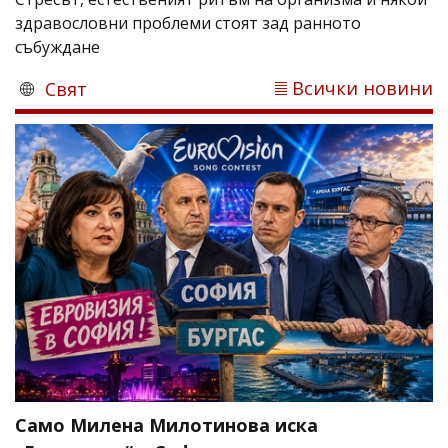
здравословни проблеми стоят зад ранното
събуждане
Всички новини
Свят
Само Милена Милотинова иска