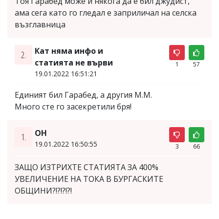
Тоя Гарабед може и някога да е бил джудист,
ама сега като го гледал е заприличал на селска
възглавница
Кат няма инфо и
2.
статията не върви
1
57
19.01.2022 16:51:21
Единият бил Гарабед, а другия М.М.
Много сте го засекретили бря!
ОН
1.
19.01.2022 16:50:55
3
66
ЗАЩО ИЗТРИХТЕ СТАТИЯТА ЗА 400%
УВЕЛИЧЕНИЕ НА ТОКА В БУРГАСКИТЕ
ОБЩИНИ?!?!?!?!