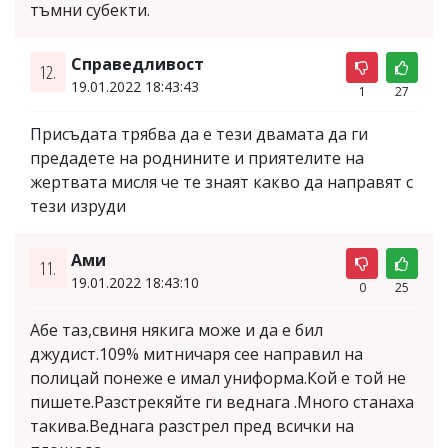
тъмни субекти.
Справедливост
12.
19.01.2022 18:43:43
1
27
Присъдата трябва да е тези двамата да ги
предадете на роднините и приятелите на
жертвата мисля че те знаят какво да направят с
тези изруди
Ами
11.
19.01.2022 18:43:10
0
25
Абе таз,свиня някига може и да е бил
джудист.109% митничаря сее направил на
полицай понеже е имал униформа.Кой е той не
пишете.Разстрекяйте ги веднага .Много станаха
такива.Веднага разстрел пред всички на