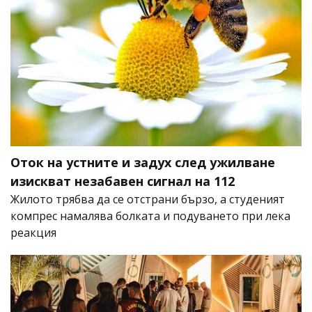
Оток на устните и задух след ужилване
изискват незабавен сигнал на 112
Жилото трябва да се отстрани бързо, а студеният
компрес намалява болката и подуването при лека
реакция