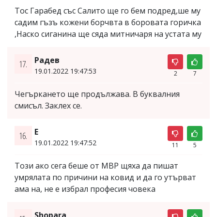
Тос Гарабед със Салито ще го бем подред,ше му
садим гъзъ кожени борчвта в боровата горичка
,Наско сиганина ще сяда митничаря на устата му
Радев
17.
19.01.2022 19:47:53
2
7
Чегъркането ще продължава. В буквалния
смисъл. Заклех се.
E
16.
19.01.2022 19:47:52
11
5
Този ако сега беше от МВР щяха да пишат
умрялата по причини на ковид и да го утърват
ама на, не е избрал професия човека
Shopara