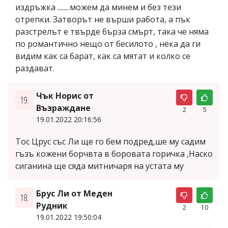
издръжка ........можем да минем и без тези
отрепки. Затворът не върши работа, а пък
разстрелът е твърде бърза смърт, така че няма
по романтично нещо от бесилото , нека да ги
видим как са барат, как са мятат и колко се
раздават.
Чък Норис от
19.
Възраждане
2
5
19.01.2022 20:16:56
Тос Црус със Ли ще го бем подред,ше му садим
гъзъ кожени борчвта в боровата горичка ,Наско
сиганина ще сяда митничаря на устата му
Брус Ли от Меден
18.
Рудник
2
10
19.01.2022 19:50:04