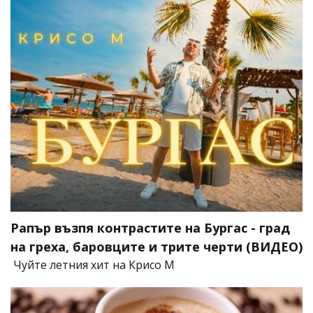
Рапър възпя контрастите на Бургас - град
на греха, баровците и трите черти (ВИДЕО)
Чуйте летния хит на Крисо М