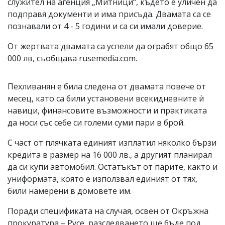
служител на агенция „Митници“, където е уличен да
подправя документи и има присъда. Двамата са се
познавали от 4 - 5 години и са си имали доверие.
От жертвата двамата са успели да ограбят общо 65
000 лв, съобщава rusemedia.com.
Пехливанян е била следена от двамата повече от
месец, като са били установени всекидневните ѝ
навици, финансовите възможности и практиката
да носи със себе си големи суми пари в брой.
С част от плячката единият изплатил няколко бързи
кредита в размер на 16 000 лв., а другият планирал
да си купи автомобил. Остатъкът от парите, както и
униформата, която е използвал единият от тях,
били намерени в домовете им.
Поради спецификата на случая, освен от Окръжна
прокуратура – Русе, разследването ще бъде под