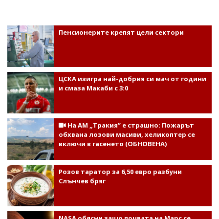
Пенсионерите крепят цели сектори
ЦСКА изигра най-добрия си мач от години
и смаза Макаби с 3:0
На АМ „Тракия” е страшно: Пожарът
обхвана лозови масиви, хеликоптер се
включи в гасенето (ОБНОВЕНА)
Розов таратор за 6,50 евро разбуни
Слънчев бряг
NASA обясни защо почвата на Марс се