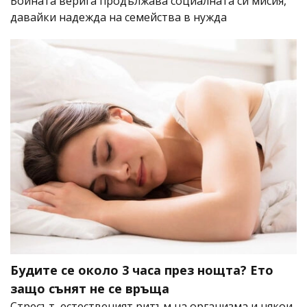
Бойната верига продължава социалната си мисия,
давайки надежда на семейства в нужда
Будите се около 3 часа през нощта? Ето
защо сънят не се връща
Стресът, естественият ритъм на организма и някои