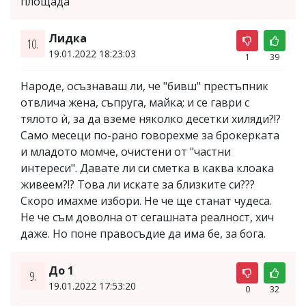
площада
Лидка
10.
19.01.2022 18:23:03
1
39
Народе, осъзнаваш ли, че "бивш" престъпник
отвлича жена, съпруга, майка; и се гаври с
тялото ѝ, за да вземе няколко десетки хиляди?!?
Само месеци по-рано говорехме за брокерката
и младото момче, очистени от "частни
интереси". Давате ли си сметка в каква клоака
живеем?!? Това ли искате за близките си???
Скоро имахме избори. Не че ще станат чудеса.
Не че съм доволна от сегашната реалност, хич
даже. Но поне правосъдие да има бе, за бога.
До 1
9.
19.01.2022 17:53:20
0
32