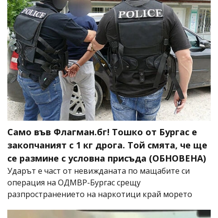
Само във Флагман.бг! Тошко от Бургас е
закопчаният с 1 кг дрога. Той смята, че ще
се размине с условна присъда (ОБНОВЕНА)
Ударът е част от невижданата по мащабите си
операция на ОДМВР-Бургас срещу
разпространението на наркотици край морето