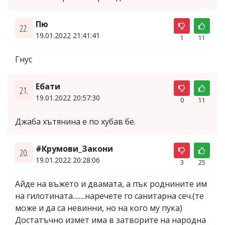
Пю
22.
19.01.2022 21:41:41
1
11
Гнус
Ебати
21.
19.01.2022 20:57:30
0
11
Джаба хътянина е по хубав бе.
#Крумови_Закони
20.
19.01.2022 20:28:06
3
25
Айде на въжето и двамата, а пък роднините им
на гилотината........наречете го санитарна сеч.(те
може и да са невинни, но на кого му пука)
Достатъчно измет има в затворите на народна