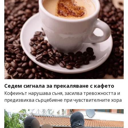
Седем сигнала за прекаляване с кафето
Кофеинът нарушава съня, засилва тревожността и
предизвиква сърцебиене при чувствителните хора