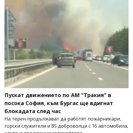
Пускат движението по АМ "Тракия" в
посока София, към Бургас ще вдигнат
блокадата след час
На терен продължават да работят пожарникари,
горски служители и 85 доброволци с 16 автомобила,
както и два военни хеликоптера