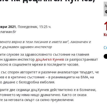
А
Ф
ври 2021
, Понеделник, 15:25 ч.
Флагман.бг
К
веното вярно в тези писания е името ми“, лаконичен е
т държавен здравен инспектор
С
ити слухове за здравословното състояние на главния
н здравен инспектор
доц.Ангел Кунчев
се разпространяват
осно в социалните мрежи в последните часове.
 със спорен авторитет и различни анализатори твърдят, че
чев е в критично състояние – в реанимацията на ВМА, на
о дишане с белодробна емболия.
дните две седмици доц.Кунчев действително е в болнични,
стоянието му няма нищо драматично. Както се оказа
те за неговата смърт са силно преувеличени.