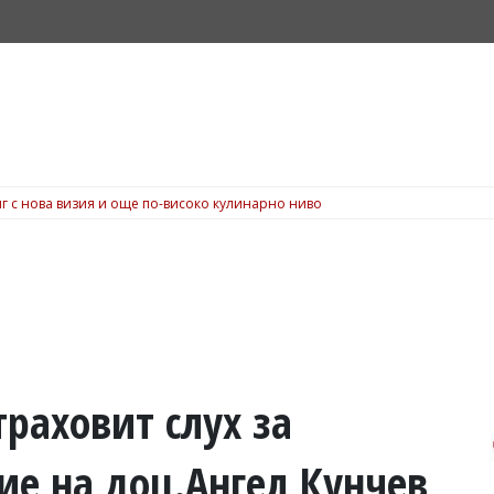
г с нова визия и още по-високо кулинарно ниво
траховит слух за
ие на доц.Ангел Кунчев,