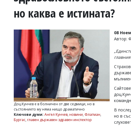
УКРАЙНА
но каква е истината?
СПОРТ
РАЗСЛЕДВАНЕ
БИЗНЕС
08 Ноем
ЮГ
Автор: 
„Единст
Управители:
главния
Веселин
Василев,
Страхов
email:
държаве
v.vasilev@flagman.bg
мълниен
Катя
Касабова,
Сайтове
еmail:
k.kassabova@flagman.bg
доц.Кун
командн
Главен
Доц.Кунчев е в болничен от две седмици, но в
редактор:
състоянието му няма нищо драматично
В после
Иван
Ключови думи:
Ангел Кунчев
,
новини
,
Флагман
,
но в съ
Колев,
Бургас
,
главен държавен здравен инспектор
email:
слухове
office@flagman.bg