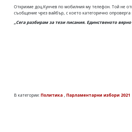
Коментарите
Открихме доц.Кунчев по мобилния му телефон. Той не от
под
съобщение чрез вайбър, с което категорично опроверга
статиите
„Сега разбирам за тези писания. Единственото вярно 
се
въвеждат
от
читателите
и
редакцията
не
носи
отговорност
за
тях!
Ако
откриете
обиден
В категории:
Политика
,
Парламентарни избори 2021
за
вас
коментар,
моля
сигнализирайте
ни!