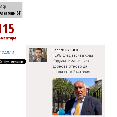
втор
лагман.БГ
115
оментара
Георги РУСЧЕВ
подели
ГЕРБ след взрива край
Кардам: Има ли риск
дронове отново да
навлязат в България