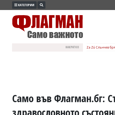
КАТЕГОРИИ
ПРОМО
ЗОНА
ИЗБОРИ
2026
ПРАКТИЧНО
НАКРАТКО
Za Zú Слънчев бря
КУЛТУРА
ЗДРАВЕ
ПОЛИТИКА
ОБЩИНИ
ОБЩЕСТВО
ЛАЙФСТАЙЛ
Само във Флагман.бг: С
ВОЙНАТА
здравословното състоян
В