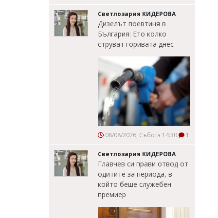
Светлозария КИДЕРОВА
Дизелът поевтиня в
България: Ето колко
струват горивата днес
08/08/2026, Събота 14:30
1
Светлозария КИДЕРОВА
Главчев си прави отвод от
одитите за периода, в
който беше служебен
премиер