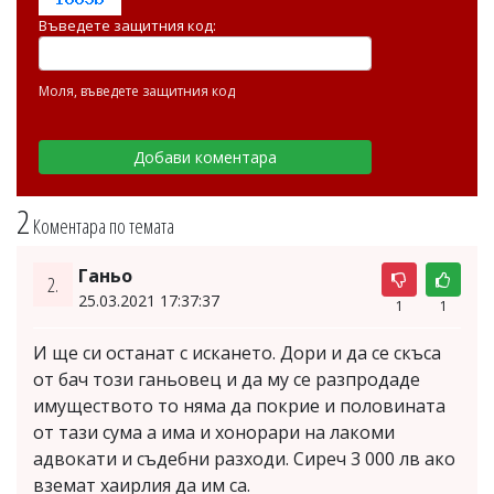
Въведете защитния код:
Моля, въведете защитния код
2
Коментара по темата
Ганьо
2.
25.03.2021 17:37:37
1
1
И ще си останат с искането. Дори и да се скъса
от бач този ганьовец и да му се разпродаде
имуществото то няма да покрие и половината
от тази сума а има и хонорари на лакоми
адвокати и съдебни разходи. Сиреч 3 000 лв ако
вземат хаирлия да им са.