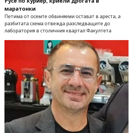
Русе по куриер, криели дрогата в
маратонки
Петима от осемте обвиняеми остават в ареста, а
разбитата схема отвежда разследващите до
лаборатория в столичния квартал Факултета