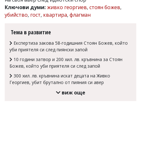
Ключови думи:
живко георгиев
,
стоян божев
,
Коментарите
под
убийство
,
гост
,
квартира
,
флагман
статиите
се
въвеждат
Тема в развитие
от
читателите
Експертиза закова 58-годишния Стоян Божев, който
и
уби приятеля си след пиянски запой
редакцията
не
10 години затвор и 200 хил. лв. кръвнина за Стоян
носи
Божев, който уби приятеля си след запой
отговорност
за
300 хил. лв. кръвнина искат децата на Живко
тях!
Георгиев, убит брутално от пияния си авер
Ако
виж още
откриете
обиден
за
вас
коментар,
моля
сигнализирайте
ни!