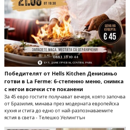
Победителят от Hells Kitchen Денисиньо
готви в La Ferme: 6-степенно меню, снимка
с негои всички сте поканени
За 45 евро гостите получават вечеря, която започва
от Бразилия, минава през модерната европейска
кухня и стига до едно от най-разпознаваемите
ястия в света - Телешко Уелингтън