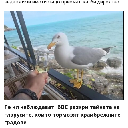
недвижими имоти също приемат жалби директно
Те ни наблюдават: BBC разкри тайната на
гларусите, които тормозят крайбрежните
градове