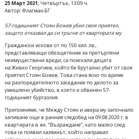
25 Март 2021
, Четвъртък, 13:09 ч.
Автор: Флагман.БГ
57-годишният Стоян Божев убил своя приятел,
защото отказвал да си тръгне от квартирата му
Граждански искове от по 150 хил. лв.,
представляващи обезщетение за претърпени
неимуществени вреди, са поискали децата
на Живко Георгиев, който бе брутално убит от своя
приятел Стоян Божев. Това стана ясно по време
на разпоредителното заседание по делото за
умишлено убийство, в което е обвинен 57-
годишният бургазлия.
Припомняме, че Между Стоян и авера му започнало
запиване още в ранния следобед на 09.08.2020 г. в
квартирата в жк. "Възраждане", като малко след
това се появил хазяинът, който направил