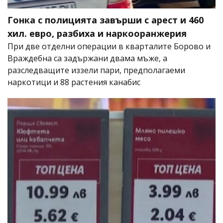
Гонка с полицията завърши с арест и 460
хил. евро, разбиха и наркооранжерия
При две отделни операции в кварталите Борово и
Враждебна са задържани двама мъже, а
разследващите иззели пари, предполагаеми
наркотици и 88 растения канабис