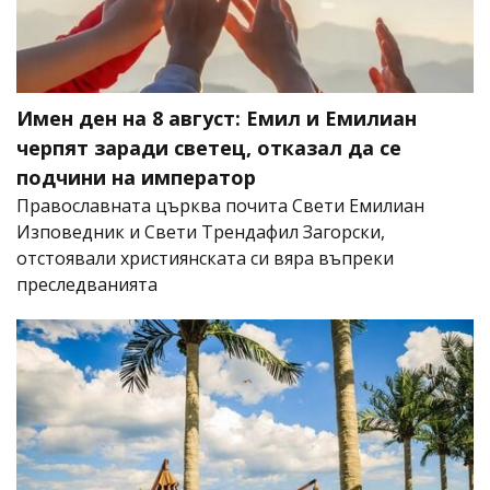
Имен ден на 8 август: Емил и Емилиан
черпят заради светец, отказал да се
подчини на император
Православната църква почита Свети Емилиан
Изповедник и Свети Трендафил Загорски,
отстоявали християнската си вяра въпреки
преследванията