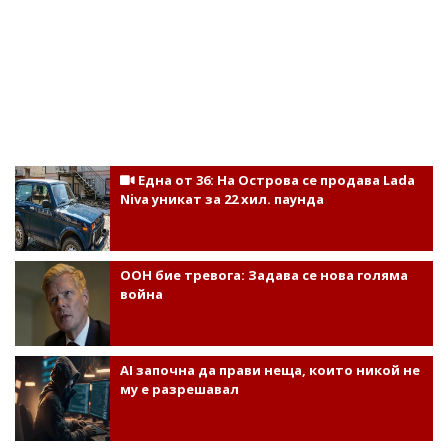
Една от 36: На Острова се продава Lada
Niva уникат за 22 хил. паунда
ООН бие тревога: Задава се нова голяма
война
AI започна да прави неща, които никой не
му е разрешавал