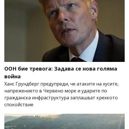
ООН бие тревога: Задава се нова голяма
война
Ханс Грундберг предупреди, че атаките на хусите,
напрежението в Червено море и ударите по
гражданска инфраструктура заплашват крехкото
спокойствие