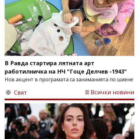
В Равда стартира лятната арт
работилничка на НЧ "Гоце Делчев -1943"
Нов акцент в програмата са заниманията по шиене
Всички новини
Свят