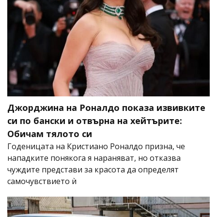
Джорджина на Роналдо показа извивките
си по бански и отвърна на хейтърите:
Обичам тялото си
Годеницата на Кристиано Роналдо призна, че
нападките понякога я нараняват, но отказва
чуждите представи за красота да определят
самочувствието ѝ