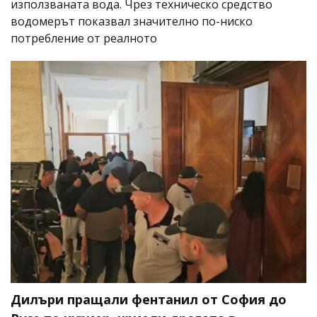
използваната вода. Чрез техническо средство
водомерът показвал значително по-ниско
потребление от реалното
Дилъри пращали фентанил от София до