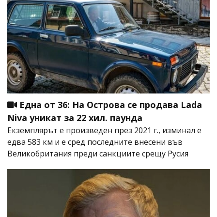
Една от 36: На Острова се продава Lada
Niva уникат за 22 хил. паунда
Екземплярът е произведен през 2021 г., изминал е
едва 583 км и е сред последните внесени във
Великобритания преди санкциите срещу Русия