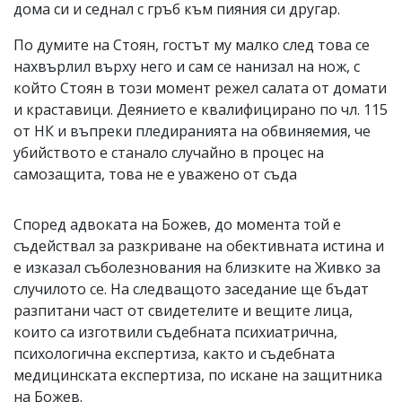
дома си и седнал с гръб към пияния си другар.
По думите на Стоян, гостът му малко след това се
нахвърлил върху него и сам се нанизал на нож, с
който Стоян в този момент режел салата от домати
и краставици. Деянието е квалифицирано по чл. 115
от НК и въпреки пледиранията на обвиняемия, че
убийството е станало случайно в процес на
самозащита, това не е уважено от съда
Според адвоката на Божев, до момента той е
съдействал за разкриване на обективната истина и
е изказал съболезнования на близките на Живко за
случилото се. На следващото заседание ще бъдат
разпитани част от свидетелите и вещите лица,
които са изготвили съдебната психиатрична,
психологична експертиза, както и съдебната
медицинската експертиза, по искане на защитника
на Божев.