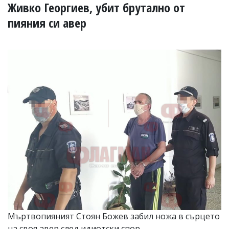
УКРАЙНА
Живко Георгиев, убит брутално от
СПОРТ
пияния си авер
РАЗСЛЕДВАНЕ
БИЗНЕС
ЮГ
Управители:
Веселин
Василев,
email:
v.vasilev@flagman.bg
Катя
Касабова,
еmail:
k.kassabova@flagman.bg
Главен
редактор:
Иван
Колев,
email:
Мъртвопияният Стоян Божев забил ножа в сърцето
office@flagman.bg
на своя авер след идиотски спор