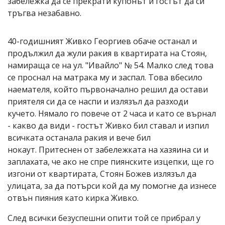
забележка да се прекрати купонът и гостът да си
тръгва незабавно.
40-годишният Живко Георгиев обаче останал и
продължил да жули ракия в квартирата на Стоян,
намираща се на ул. "Ивайло" № 54. Малко след това
се проснал на матрака му и заспал. Това вбесило
наемателя, който първоначално решил да остави
приятеля си да се наспи и излязъл да разходи
кучето. Нямало го повече от 2 часа и като се върнал
- какво да види - гостът Живко бил ставал и изпил
всичката останала ракия и вече бил
нокаут. Притеснен от забележката на хазяина си и
заплахата, че ако не спре пиянските изцепки, ще го
изгони от квартирата, Стоян Божев излязъл да
улицата, за да потърси кой да му помогне да изнесе
отвън пияния като кирка Живко.
След всички безуспешни опити той се прибрал у