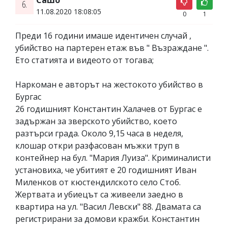
6.
11.08.2020 18:08:05
0
1
Преди 16 години имаше идентичен случай ,
убийство на партерен етаж във " Възраждане ".
Ето статията и видеото от тогава;
Наркоман е авторът на жестокото убийство в
Бургас
26 годишният Константин Халачев от Бургас е
задържан за зверското убийство, което
разтърси града. Около 9,15 часа в неделя,
клошар откри разфасован мъжки труп в
контейнер на бул. "Мария Луиза". Криминалисти
установиха, че убитият е 20 годишният Иван
Миленков от кюстендилското село Стоб.
Жертвата и убиецът са живеели заедно в
квартира на ул. "Васил Левски" 88. Двамата са
регистрирани за домови кражби. Константин