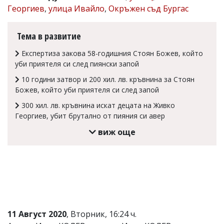
Георгиев
,
улица Ивайло
,
Окръжен съд Бургас
Коментарите
под
статиите
Тема в развитие
се
въвеждат
Експертиза закова 58-годишния Стоян Божев, който
от
уби приятеля си след пиянски запой
читателите
и
10 години затвор и 200 хил. лв. кръвнина за Стоян
редакцията
Божев, който уби приятеля си след запой
не
носи
300 хил. лв. кръвнина искат децата на Живко
отговорност
Георгиев, убит брутално от пияния си авер
за
тях!
виж още
Ако
откриете
обиден
за
вас
коментар,
моля
сигнализирайте
ни!
11 Август 2020
, Вторник, 16:24 ч.