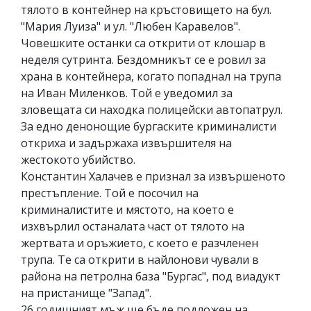
тялото в контейнер на кръстовището на бул.
"Мария Луиза" и ул. "Любен Каравелов".
Човешките останки са открити от клошар в
неделя сутринта. Бездомникът се е ровил за
храна в контейнера, когато попаднал на трупа
на Иван Миленков. Той е уведомил за
зловещата си находка полицейски автопатрул.
За едно денонощие бургаските криминалисти
откриха и задържаха извършителя на
жестокото убийство.
Константин Халачев е признал за извършеното
престъпление. Той е посочил на
криминалистите и мястото, на което е
изхвърлил останалата част от тялото на
жертвата и оръжието, с което е разчленен
трупа. Те са открити в найлонови чували в
района на петролна база "Бургас", под виадукт
на пристанище "Запад".
26 годишният мъж ще бъде подложен на