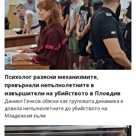
Психолог разясни механизмите,
превърнали непълнолетните в
извършители на убийството в Пловдив
Даниел Генков обясни как груповата динамика е
довела непълнолетните до убийството на
Младежкия хълм