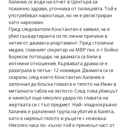
Халачев се води на отчет в Центъра за
психично здраве, уточниха от полицията. Той е
употребявал наркотици, но не е регистриран
като наркоман.
Пред следователи Константин е заявил, че е
убил съквартиранта си по лични причини в
нетия от двамата апартамент. Пред столични
медии, главният секретар на МВР ген. л-т Бойко
Борисов потвърди, че двамата са били в
интимни отношения. Кървавата драма се е
разиграла в петък- 12 ноември. Двамата са се
скарали, след което Константин Халачев е
започнал да блъска главата и тялото на Иван в
металната табла на леглото. След това убиецът
е нанесъл още няколко удара по главата на
жертвата си с тъп предмет. Най- хладнокръвно
Халачев е разчленил трупа на убития в банята,
като е нарязъл тялото и ръцете с ножовка.
Няколко часа по- късно той е пренесъл част от