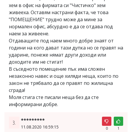
хем в офис на фирмата си "Чистичко" хем
живееха. Оставям настрани факта, че това
"ПОМЕЩЕНИЕ" трудно може да мине за
нормален офис, абсурдно е да се отдава под
наем за живеене.
Отдаващите под наем много добре знаят от
години на кого дават тази дупка но се правят на
ударине, понеже нямат други доходи или
доходите им не стигат!
В съседното помещение пък има сложен
незаконно навес и още хиляди неща, които по
закон не трябвало да се правят по жилищна
сграда!
Моля стига сте писали неща без да сте
информирани добре.
*********
3.
11.08.2020 16:59:15
0
1