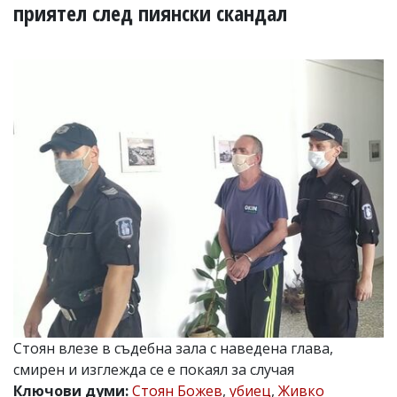
УКРАЙНА
приятел след пиянски скандал
СПОРТ
РАЗСЛЕДВАНЕ
БИЗНЕС
ЮГ
Управители:
Веселин
Василев,
email:
v.vasilev@flagman.bg
Катя
Касабова,
еmail:
k.kassabova@flagman.bg
Главен
редактор:
Иван
Стоян влезе в съдебна зала с наведена глава,
Колев,
смирен и изглежда се е покаял за случая
email:
office@flagman.bg
Ключови думи:
Стоян Божев
,
убиец
,
Живко