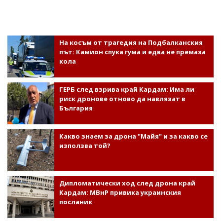
На косъм от трагедия на Подбалканския
път: Камион спука гума и едва не премаза
кола
ГЕРБ след взрива край Кардам: Има ли
риск дронове отново да навлязат в
България
Какво знаем за дрона "Майя" и за какво се
използва той?
Дипломатически ход след дрона край
Кардам: МВнР привика украинския
посланик