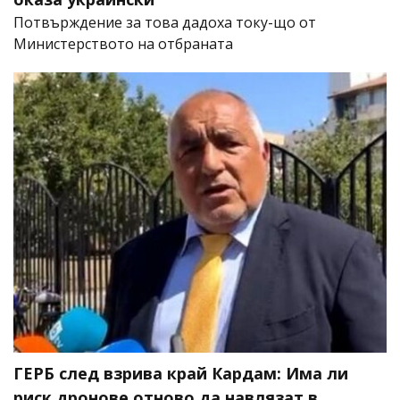
Потвърждение за това дадоха току-що от
Министерството на отбраната
ГЕРБ след взрива край Кардам: Има ли
риск дронове отново да навлязат в