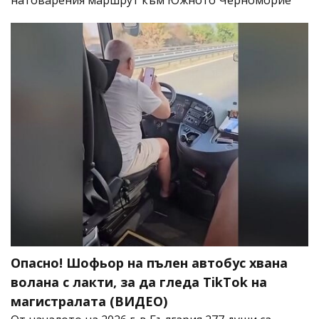
натоварения маршрут към Южното Черноморие
Опасно! Шофьор на пълен автобус хвана
волана с лакти, за да гледа TikTok на
магистралата (ВИДЕО)