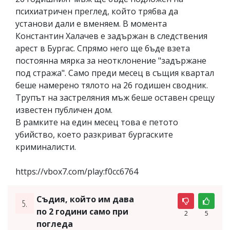
психиатричен преглед, който трябва да
установи дали е вменяем. В момента
Константин Халачев е задържан в следствения
арест в Бургас. Спрямо него ще бъде взета
постоянна мярка за неотклонение "задържане
под стража". Само преди месец в същия квартал
беше намерено тялото на 26 годишен сводник.
Трупът на застреляния мъж беше оставен срещу
известен публичен дом.
В рамките на един месец това е петото
убийство, което разкриват бургаските
криминалисти.
https://vbox7.com/play:f0cc6764
Съдия, който им дава
5.
по 2 години само при
2
5
погледа