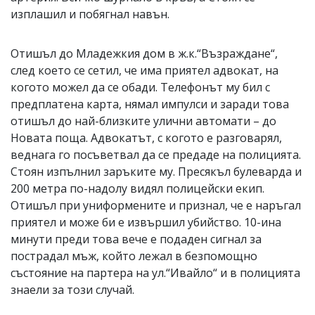
изплашил и побягнал навън.
Отишъл до Младежкия дом в ж.к.“Възраждане“,
след което се сетил, че има приятел адвокат, на
когото можел да се обади. Телефонът му бил с
предплатена карта, нямал импулси и заради това
отишъл до най-близките улични автомати – до
Новата поща. Адвокатът, с когото е разговарял,
веднага го посъветвал да се предаде на полицията.
Стоян изпълнил заръките му. Пресякъл булеварда и
200 метра по-надолу видял полицейски екип.
Отишъл при униформените и признал, че е наръгал
приятел и може би е извършил убийство. 10-ина
минути преди това вече е подаден сигнал за
пострадал мъж, който лежал в безпомощно
състояние на партера на ул.“Ивайло“ и в полицията
знаели за този случай.