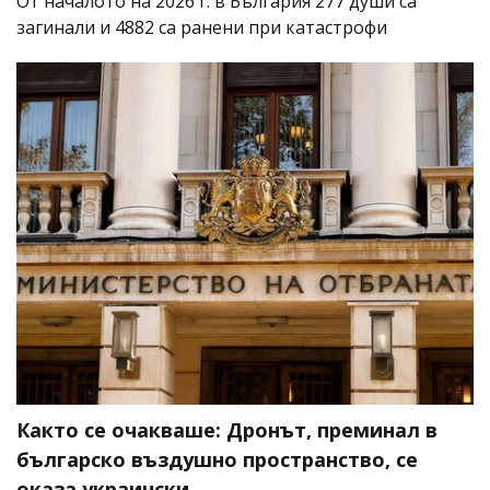
От началото на 2026 г. в България 277 души са
загинали и 4882 са ранени при катастрофи
Както се очакваше: Дронът, преминал в
българско въздушно пространство, се
оказа украински