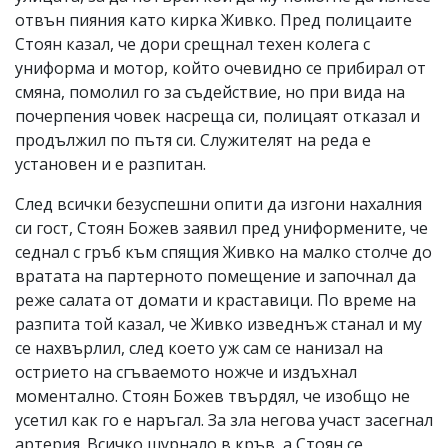
отвън пияния като кирка Живко. Пред полицаите
Стоян казал, че дори срещнал техен колега с
униформа и мотор, който очевидно се прибирал от
смяна, помолил го за съдействие, но при вида на
почерпения човек насреща си, полицаят отказал и
продължил по пътя си. Служителят на реда е
установен и е разпитан.
След всички безуспешни опити да изгони нахалния
си гост, Стоян Божев заявил пред униформените, че
седнал с гръб към спящия Живко на малко столче до
вратата на партерното помещение и започнал да
реже салата от домати и краставици. По време на
разпита той казал, че Живко изведнъж станал и му
се нахвърлил, след което уж сам се нанизал на
острието на сгъваемото ножче и издъхнал
моментално. Стоян Божев твърдял, че изобщо не
усетил как го е наръгал. За зла негова участ засегнал
артерия. Всичко шурнало в кръв, а Стоян се