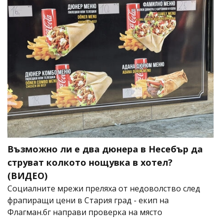
Възможно ли е два дюнера в Несебър да
струват колкото нощувка в хотел?
(ВИДЕО)
Социалните мрежи преляха от недоволство след
фрапиращи цени в Стария град - екип на
Флагман.бг направи проверка на място