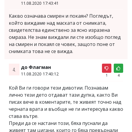
11.08.2020 17:43:41
Какво означава смирен и покаян? Погледът,
който виждаме над маската от снимката,
свидетелства единствено за ясно изразена
омраза. Не знам виждали ли сте изобщо поглед
на смирен и покаял се човек, защото поне от
снимката това не се вижда.
до Флагман
4.
11.08.2020 17:40:12
1
4
Кой Ви ги говори тези дивотии. Познавам
лично тези дето отдават тази дупка, както Ви
писах вече в коментарите, те живеят точно над
черната врата и въобще не ги интересува какво
става вътре.
Преди да се настани този, бяха пуснали да
живеят там цигани, които го бяха превърнали