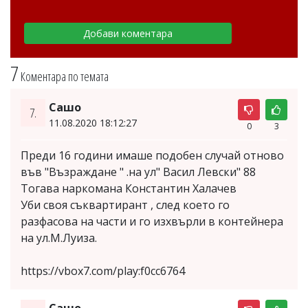
7
Коментара по темата
Сашо
7.
11.08.2020 18:12:27
0
3
Преди 16 години имаше подобен случай отново
във "Възраждане " .на ул" Васил Левски" 88
Тогава наркомана Константин Халачев
Уби своя съквартирант , след което го
разфасова на части и го изхвърли в контейнера
на ул.М.Луиза.
https://vbox7.com/play:f0cc6764
Сашо