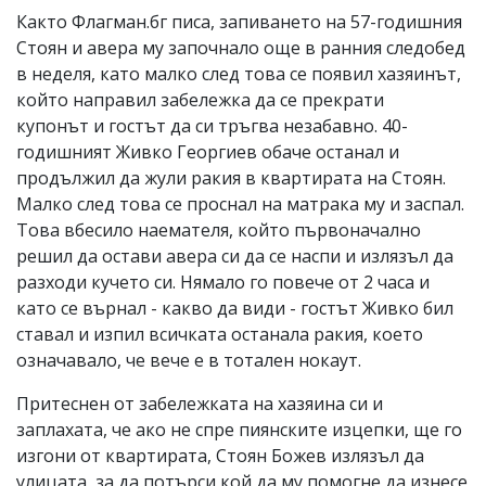
Както Флагман.бг писа, запиването на 57-годишния
Стоян и авера му започнало още в ранния следобед
в неделя, като малко след това се появил хазяинът,
който направил забележка да се прекрати
купонът и гостът да си тръгва незабавно. 40-
годишният Живко Георгиев обаче останал и
продължил да жули ракия в квартирата на Стоян.
Малко след това се проснал на матрака му и заспал.
Това вбесило наемателя, който първоначално
решил да остави авера си да се наспи и излязъл да
разходи кучето си. Нямало го повече от 2 часа и
като се върнал - какво да види - гостът Живко бил
ставал и изпил всичката останала ракия, което
означавало, че вече е в тотален нокаут.
Притеснен от забележката на хазяина си и
заплахата, че ако не спре пиянските изцепки, ще го
изгони от квартирата, Стоян Божев излязъл да
улицата, за да потърси кой да му помогне да изнесе