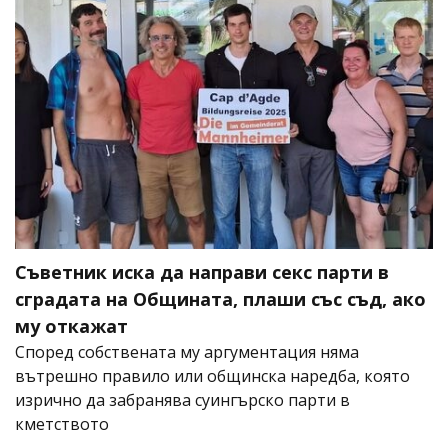
Съветник иска да направи секс парти в
сградата на Общината, плаши със съд, ако
му откажат
Според собствената му аргументация няма
вътрешно правило или общинска наредба, която
изрично да забранява суингърско парти в
кметството