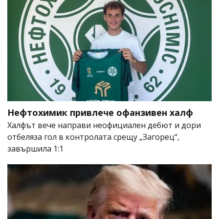
Нефтохимик привлече офанзивен халф
Халфът вече направи неофициален дебют и дори
отбеляза гол в контролата срещу „Загорец“,
завършила 1:1