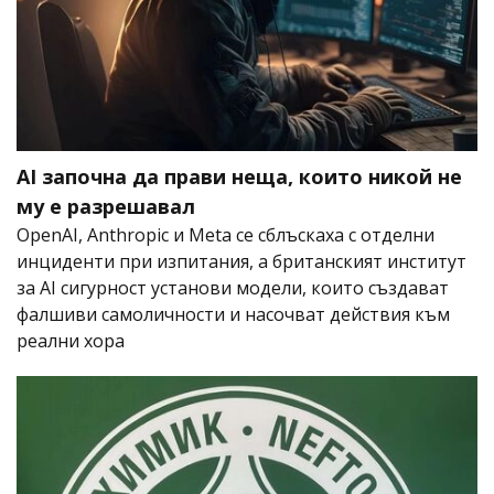
AI започна да прави неща, които никой не
му е разрешавал
OpenAI, Anthropic и Meta се сблъскаха с отделни
инциденти при изпитания, а британският институт
за AI сигурност установи модели, които създават
фалшиви самоличности и насочват действия към
реални хора