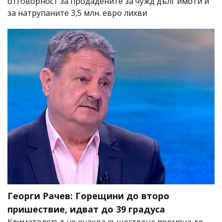
отговорност за продадените за чужд дълг имоти и
за натрупаните 3,5 млн. евро лихви
Георги Рачев: Горещини до второ
пришествие, идват до 39 градуса
Климатологът не очаква съществена промяна до