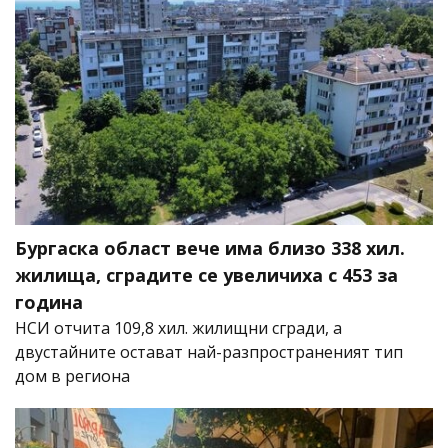
Бургаска област вече има близо 338 хил.
жилища, сградите се увеличиха с 453 за
година
НСИ отчита 109,8 хил. жилищни сгради, а
двустайните остават най-разпространеният тип
дом в региона