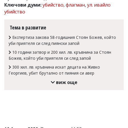
Ключови думи:
убийство
,
флагман
,
ул. ивайло
Коментарите
убийство
под
статиите
се
Тема в развитие
въвеждат
от
Експертиза закова 58-годишния Стоян Божев, който
читателите
и
уби приятеля си след пиянски запой
редакцията
10 години затвор и 200 хил. лв. кръвнина за Стоян
не
носи
Божев, който уби приятеля си след запой
отговорност
300 хил. лв. кръвнина искат децата на Живко
за
Георгиев, убит брутално от пияния си авер
тях!
Ако
виж още
откриете
обиден
за
вас
коментар,
моля
сигнализирайте
ни!