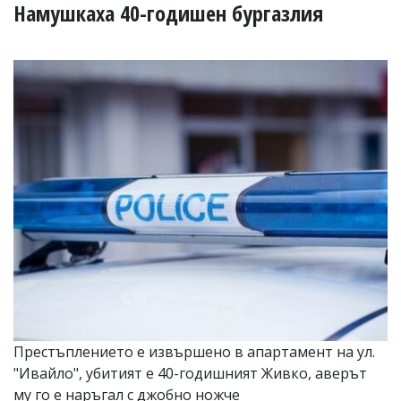
УКРАЙНА
Намушкаха 40-годишен бургазлия
СПОРТ
РАЗСЛЕДВАНЕ
БИЗНЕС
ЮГ
Управители:
Веселин
Василев,
email:
v.vasilev@flagman.bg
Катя
Касабова,
еmail:
k.kassabova@flagman.bg
Главен
редактор:
Иван
Престъплението е извършено в апартамент на ул.
Колев,
"Ивайло", убитият е 40-годишният Живко, аверът
email:
office@flagman.bg
му го е наръгал с джобно ножче