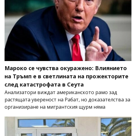
Мароко се чувства окуражено: Влиянието
на Тръмп е в светлината на прожекторите
след катастрофата в Сеута
Анализатори виждат американското рамо зад
растящата увереност на Рабат, но доказателства за
организиране на мигрантския щурм няма