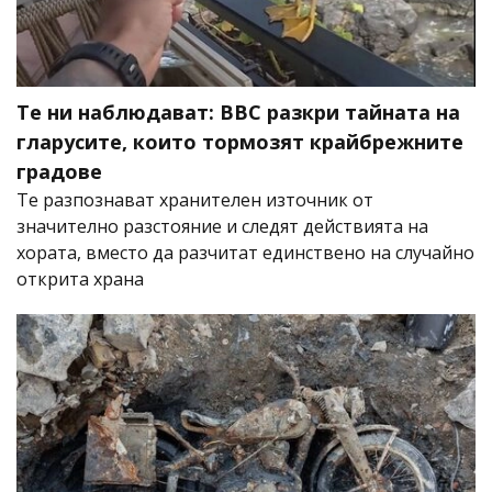
Те ни наблюдават: BBC разкри тайната на
гларусите, които тормозят крайбрежните
градове
Те разпознават хранителен източник от
значително разстояние и следят действията на
хората, вместо да разчитат единствено на случайно
открита храна