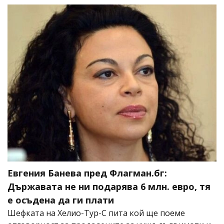
Евгения Банева пред Флагман.бг:
Държавата не ни подарява 6 млн. евро, тя
е осъдена да ги плати
Шефката на Хелио-Тур-С пита кой ще поеме