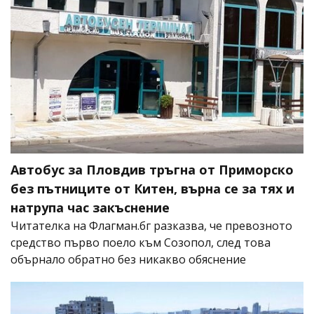
Автобус за Пловдив тръгна от Приморско
без пътниците от Китен, върна се за тях и
натрупа час закъснение
Читателка на Флагман.бг разказва, че превозното
средство първо поело към Созопол, след това
обърнало обратно без никакво обяснение