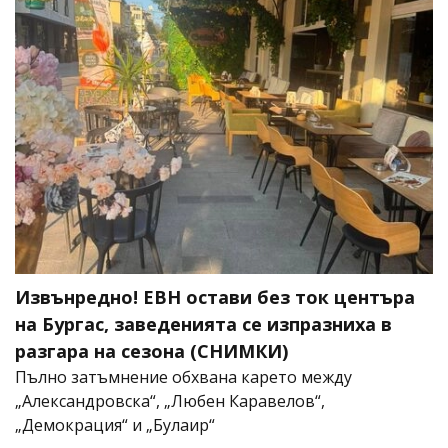
Извънредно! ЕВН остави без ток центъра
на Бургас, заведенията се изпразниха в
разгара на сезона (СНИМКИ)
Пълно затъмнение обхвана карето между
„Александровска“, „Любен Каравелов“,
„Демокрация“ и „Булаир“