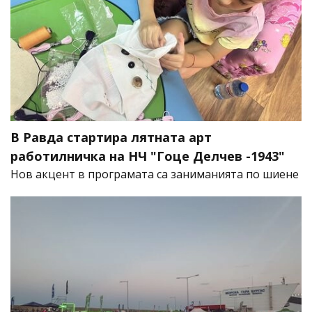
В Равда стартира лятната арт
работилничка на НЧ "Гоце Делчев -1943"
Нов акцент в програмата са заниманията по шиене