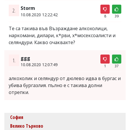
Storm
2.
10.08.2020 12:22:42
8
39
Те са такива във Възраждане алкохолици,
наркомани, дилари, к*рви, х*мосексоалисти и
селяндури. Какво очаквахте?
ggg
1.
10.08.2020 12:07:49
1
37
алкохолик и селяндур от дюлево идва в бургас и
убива бургазлия. пълно е с такива долни
отрепки.
София
Велико Търново