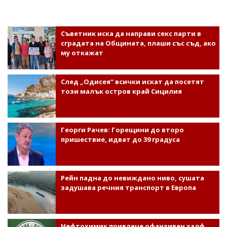
Съветник иска да направи секс парти в
сградата на Общината, плаши със съд, ако
му откажат
След „Одисея“ всички искат да посетят
този малък остров край Сицилия
Георги Рачев: Горещини до второ
пришествие, идват до 39 градуса
Рейн падна до невиждано ниво, сушата
задушава речния транспорт в Европа
Нефтохимик привлече офанзивен халф