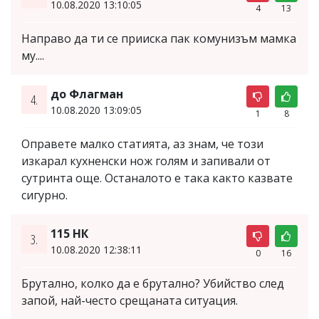
10.08.2020 13:10:05
4
13
Направо да ти се прииска пак комунизъм мамка
му....
до Флагман
4.
10.08.2020 13:09:05
1
8
Оправете малко статията, аз знам, че този
изкарал кухненски нож голям и запивали от
сутринта още. Останалото е така както казвате
сигурно.
115 НК
3.
10.08.2020 12:38:11
0
16
Брутално, колко да е брутално? Убийство след
запой, най-често срещаната ситуация.