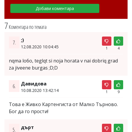
7
Коментара по темата
;)
7.
12.08.2020 10:04:45
1
4
nqma lo6o, teglqt si noja horata v nai dobriq grad
za jiveene burgas ;D;D
Давидова
6.
10.08.2020 13:42:14
1
9
Това е Живко Картенгиста от Малко Търново.
Бог да го прости!
дърт
5.