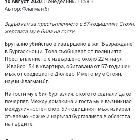
10 Август 2020
, Понеделник, 11:58 ч.
Автор: Флагман.бг
Задържан за престъплението е 57-годишният Стоян,
жертвата му е била на гости
Брутално убийство е извършено в жк "Възраждане"
в Бургас снощи. Това съобщават от полицията.
Престъплението е извършено около 22 ч. на ул.
"Ивайло" 54 в квартира, обитавана от 57-годишен
мъж от средецкото Дюлево. Името му е Стоян,
научи Флагман.бг.
На гости му е бил бургазлия, с когото седнали да се
почерпят. Между домакина и госта му е възникнал
междуличностен спор. 57-годишният мъж изкарал
сгъваемо ножче и наръгал бургазлията в областта
на гърдите.