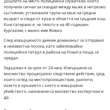
Дошлите на място полицейски служители, които
получили сигнал за скандал между мъже в нетрезво
състояние, установили трупа на мъж на средна
възраст и следи от кръв в областта на гръдния кош.
Констатирано е, че тялото е на 40-годишен
бургазлия, с малко име Живко.
След извършеното деяние домакинът се отправил
в неизвестна посока, като забелязвайки
полицейски патрул в района на Новата поща, се
предал.
Задържан е за срок от 24 часа. Извършени са
множество процесуално следствени действия, сред
които оглед на местопроизшествие, разпити,
иззето е оръжието с което е извършено
убийството, назначени са множество експертизи и
др.