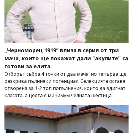
„Черноморец 1919“ влиза в серия от три
мача, които ще покажат дали "акулите" са
готови за елита
Отборът събра 4 точки от два мача, но тепърва ще
разкрива пълния си потенциал. Селекцията остава
отворена за 1-2 топ попълнения, които да вдигнат
класата, а целта е минимум челната шестица