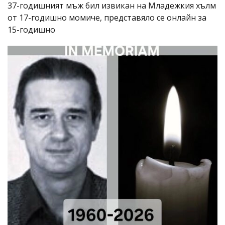
37-годишният мъж бил извикан на Младежкия хълм
от 17-годишно момиче, представяло се онлайн за
15-годишно