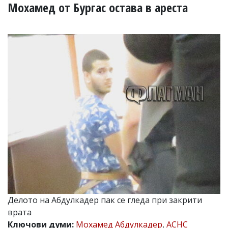
УКРАЙНА
Мохамед от Бургас остава в ареста
СПОРТ
РАЗСЛЕДВАНЕ
БИЗНЕС
ЮГ
Управители:
Веселин
Василев,
email:
v.vasilev@flagman.bg
Катя
Касабова,
еmail:
k.kassabova@flagman.bg
Главен
редактор:
Иван
Делото на Абдулкадер пак се гледа при закрити
Колев,
врата
email:
office@flagman.bg
Ключови думи:
Мохамед Абдулкадер
,
АСНС