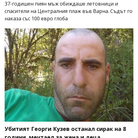
37-годишен пиян мъж обиждаше летовници и
спасители на Централния плаж във Варна. Съдът го
наказа със 100 евро глоба
Убитият Георги Кузев останал сирак на 8
години, мечтаел за жена и деца