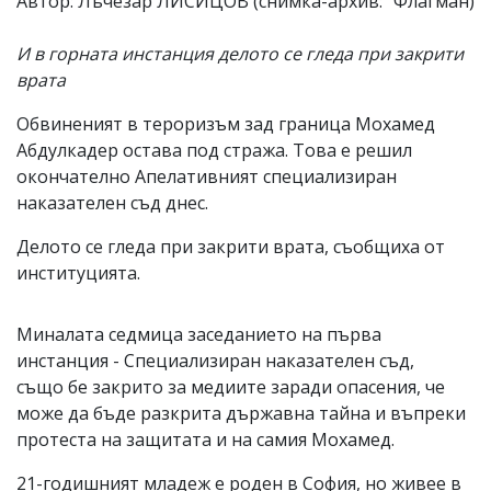
Автор: Лъчезар ЛИСИЦОВ (снимка-архив: "Флагман)
И в горната инстанция делото се гледа при закрити
врата
Обвиненият в тероризъм зад граница Мохамед
Абдулкадер остава под стража. Това е решил
окончателно Апелативният специализиран
наказателен съд днес.
Делото се гледа при закрити врата, съобщиха от
институцията.
Миналата седмица заседанието на първа
инстанция - Специализиран наказателен съд,
също бе закрито за медиите заради опасения, че
може да бъде разкрита държавна тайна и въпреки
протеста на защитата и на самия Мохамед.
21-годишният младеж е роден в София, но живее в