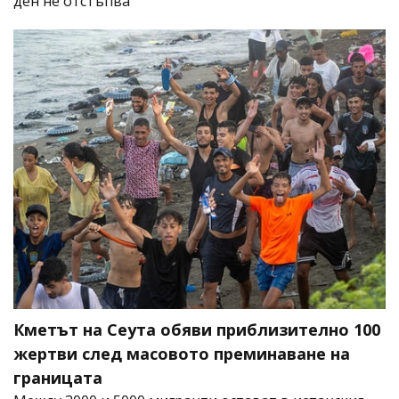
ден не отстъпва
Кметът на Сеута обяви приблизително 100
жертви след масовото преминаване на
границата