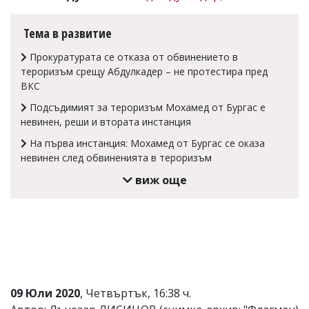
Коментарите
под
Тема в развитие
статиите
се
Прокуратурата се отказа от обвинението в
въвеждат
тероризъм срещу Абдулкадер – не протестира пред
от
ВКС
читателите
и
Подсъдимият за тероризъм Мохамед от Бургас е
редакцията
невинен, реши и втората инстанция
не
носи
На първа инстанция: Мохамед от Бургас се оказа
отговорност
невинен след обвиненията в тероризъм
за
тях!
виж още
Ако
откриете
обиден
за
вас
коментар,
моля
сигнализирайте
ни!
09 Юли 2020
, Четвъртък, 16:38 ч.