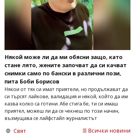
Някой може ли да ми обясни защо, като
стане лято, жените започват да си качват
снимки само по бански в различни пози,
пита Боби Борисов
Някои от тях си имат приятели, но продължават да
си търсят лайкове, валидация и някой, който да им
казва колко са готини. Абе стига бе, ти си имаш
приятел, можеш ли да се чекнеш по този начин,
възмущава се лайфстайл журналистът
Всички новини
Свят