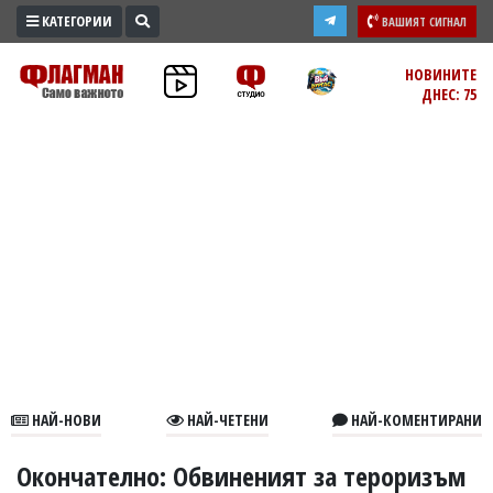
КАТЕГОРИИ
ВАШИЯТ СИГНАЛ
ПРОМО
НОВИНИТЕ
ДНЕС: 75
ЗОНА
ИЗБОРИ
2026
ПРАКТИЧНО
КУЛТУРА
ЗДРАВЕ
ПОЛИТИКА
ОБЩИНИ
ОБЩЕСТВО
ЛАЙФСТАЙЛ
НАЙ-НОВИ
НАЙ-ЧЕТЕНИ
НАЙ-КОМЕНТИРАНИ
ВОЙНАТА
В
Окончателно: Обвиненият за тероризъм