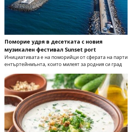
Поморие удря в десетката с новия
музикален фестивал Sunset port
Инициативата е на поморийци от сферата на парти
ентъртейнмънта, които милеят за родния си град