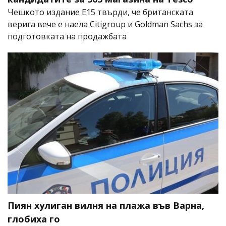
Чешкото издание E15 твърди, че британската
верига вече е наела Citigroup и Goldman Sachs за
подготовката на продажбата
Пиян хулиган вилня на плажа във Варна,
глобиха го