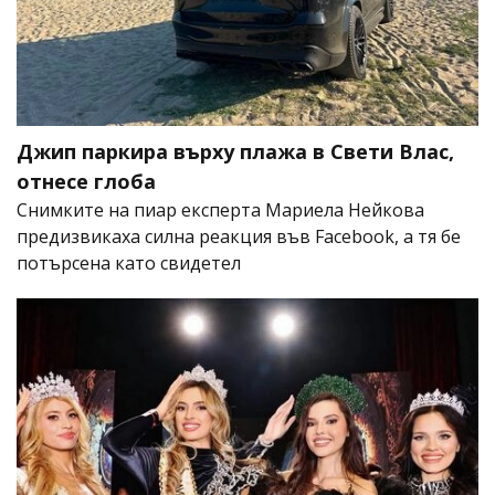
Джип паркира върху плажа в Свети Влас,
отнесе глоба
Снимките на пиар експерта Мариела Нейкова
предизвикаха силна реакция във Facebook, а тя бе
потърсена като свидетел