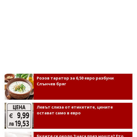
Розов таратор за 6,50 евро разбуни
Слънчев бряг
Левът слиза от етикетите, цените
остават само в евро
Будите се около 3 часа през нощта? Ето