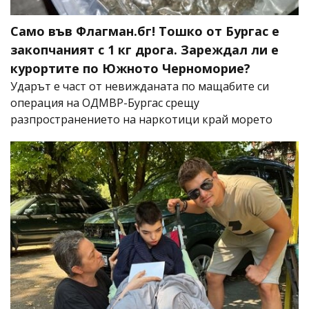
Само във Флагман.бг! Тошко от Бургас е
закопчаният с 1 кг дрога. Зареждал ли е
курортите по Южното Черноморие?
Ударът е част от невижданата по мащабите си
операция на ОДМВР-Бургас срещу
разпространението на наркотици край морето