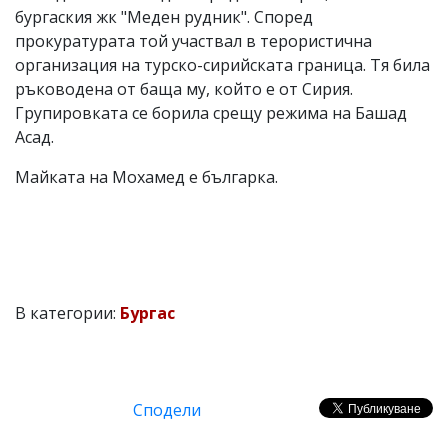
бургаския жк "Меден рудник". Според
прокуратурата той участвал в терористична
организация на турско-сирийската граница. Тя била
ръководена от баща му, който е от Сирия.
Групировката се борила срещу режима на Башад
Асад.
Майката на Мохамед е българка.
В категории:
Бургас
Сподели