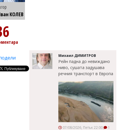
втор
ван КОЛЕВ
36
оментара
Михаил ДИМИТРОВ
подели
Рейн падна до невиждано
ниво, сушата задушава
речния транспорт в Европа
07/08/2026, Петък 22:00
1