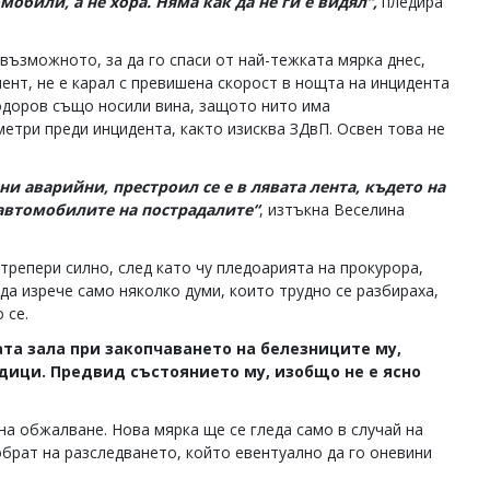
мобили, а не хора. Няма как да не ги е видял“,
пледира
възможното, за да го спаси от най-тежката мярка днес,
мент, не е карал с превишена скорост в нощта на инцидента
одоров също носили вина, защото нито има
етри преди инцидента, както изисква ЗДвП. Освен това не
ни аварийни, престроил се е в лявата лента, където на
 автомобилите на пострадалите“
, изтъкна Веселина
трепери силно, след като чу пледоарията на прокурора,
 да изрече само няколко думи, които трудно се разбираха,
 се.
та зала при закопчаването на белезниците му,
дици. Предвид състоянието му, изобщо не е ясно
на обжалване. Нова мярка ще се гледа само в случай на
брат на разследването, който евентуално да го оневини