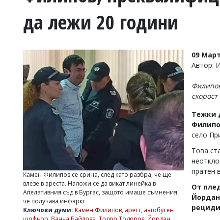
УКРАЙНА
да лежи 20 години
СПОРТ
РАЗСЛЕДВАНЕ
БИЗНЕС
09 Март
ЮГ
Автор: 
Филипов
Управители:
скорост
Веселин
Василев,
Тежки 
email:
Филип
v.vasilev@flagman.bg
Катя
село Пр
Касабова,
Това ст
еmail:
k.kassabova@flagman.bg
неоткло
Главен
пратен 
Камен Филипов се срина, след като разбра, че ще
редактор:
влезе в ареста. Наложи се да викат линейка в
Иван
От пле
Апелативния съд в Бургас, защото имаше съмнения,
Колев,
Йордан
че получава инфаркт
email:
рецидив
Ключови думи:
Камен Филипов
,
арест
,
автобусен
office@flagman.bg
шофьор
,
Ванча Байлова
,
Тодор Тодоров
,
Йордан