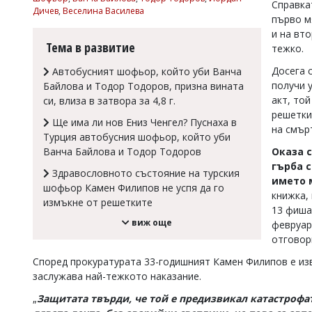
Справка
Дичев
,
Веселина Василева
Коментарите
първо м
под
и на вт
статиите
Тема в развитие
тежко.
се
въвеждат
Досега 
Автобусният шофьор, който уби Ванча
от
получи 
Байлова и Тодор Тодоров, призна вината
читателите
акт, то
си, влиза в затвора за 4,8 г.
и
решетки
редакцията
Ще има ли нов Ениз Ченгел? Пуснаха в
не
на смър
Турция автобусния шофьор, който уби
носи
Оказа 
Ванча Байлова и Тодор Тодоров
отговорност
за
гърба с
Здравословното състояние на турския
тях!
името 
шофьор Камен Филипов не успя да го
Ако
книжка,
измъкне от решетките
откриете
13 фиша
обиден
виж още
февруар
за
отговор
вас
коментар,
Според прокуратурата 33-годишният Камен Филипов е из
моля
заслужава най-тежкото наказание.
сигнализирайте
ни!
„
Защитата твърди, че той е предизвикал катастрофа