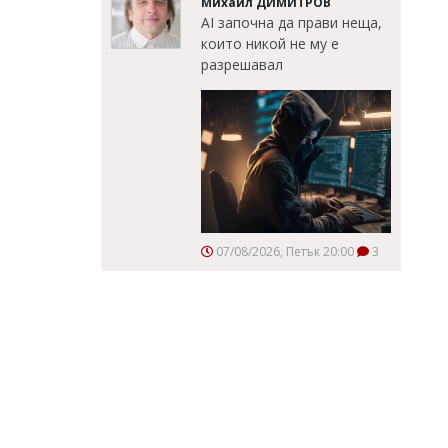
Михаил ДИМИТРОВ
AI започна да прави неща,
които никой не му е
разрешавал
07/08/2026, Петък 20:00
3