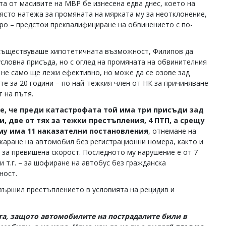
та от масивите на МВР бе изнесена едва днес, което на
ясто натежа за промяната на мярката му за неотклонение,
оро – предстои преквалифициране на обвинението с по-
съществуваше хипотетичната възможност, Филипов да
условна присъда, но с оглед на промяната на обвинителния
й не само ще лежи ефективно, но може да се озове зад
те за 20 години – по най-тежкия член от НК за причиняване
т на пътя.
се, че преди катастрофата той има три присъди зад
и, две от тях за тежки престъпления, 4 ПТП, а срещу
му има 11 наказателни постановления
, отнемане на
 каране на автомобил без регистрационни номера, както и
 за превишена скорост. Последното му нарушение е от 7
и т.г. – за шофиране на автобус без гражданска
ност.
вършил престъплението в условията на рецидив и
та, защото автомобилите на пострадалите били в