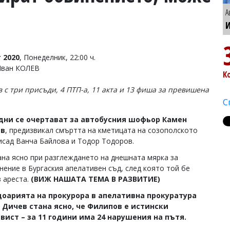
А
И
 2020
, Понеделник, 22:00 ч.
Иван КОЛЕВ
К
 с три присъди, 4 ПТП-а, 11 акта и 13 фиша за превишена
С
дни се очертават за автобусния шофьор Камен
ов
, предизвикал смъртта на кметицата на созополското
исад Ванча Байлова и Тодор Тодоров.
ана ясно при разглеждането на днешната мярка за
нение в Бургаския апелативен съд, след която той бе
в ареста.
(ВИЖ НАШАТА ТЕМА В РАЗВИТИЕ
)
доарията на прокурора в апелативна прокуратура
 Дичев стана ясно, че Филипов е истински
ист – за 11 години има 24 нарушения на пътя.