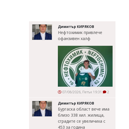
Димитър КИРЯКОВ
Нефтохимик привлече
офанзивен халф
07/08/2026, Петък 19:31
2
Димитър КИРЯКОВ
Бургаска област вече има
близо 338 хил. жилища,
сградите се увеличиха с
453 за година