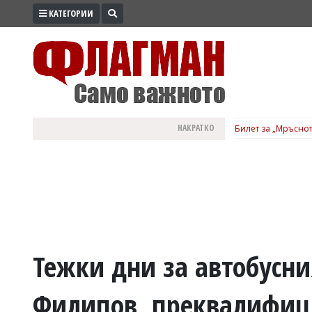
КАТЕГОРИИ
ПРОМО
ЗОНА
ИЗБОРИ
2026
ПРАКТИЧНО
НАКРАТКО
Билет за „Мръснот
КУЛТУРА
ЗДРАВЕ
ПОЛИТИКА
ОБЩИНИ
ОБЩЕСТВО
ЛАЙФСТАЙЛ
Тежки дни за автобусн
ВОЙНАТА
Филипов, преквалифиц
В