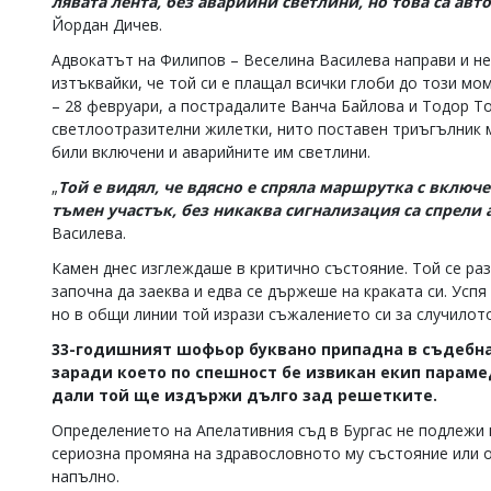
лявата лента, без аварийни светлини, но това са авто
Йордан Дичев.
Адвокатът на Филипов – Веселина Василева направи и не
изтъквайки, че той си е плащал всички глоби до този мо
– 28 февруари, а пострадалите Ванча Байлова и Тодор Т
светлоотразителни жилетки, нито поставен триъгълник м
били включени и аварийните им светлини.
„
Той е видял, че вдясно е спряла маршрутка с включе
тъмен участък, без никаква сигнализация са спрели
Василева.
Камен днес изглеждаше в критично състояние. Той се раз
започна да заеква и едва се държеше на краката си. Успя
но в общи линии той изрази съжалението си за случилото
33-годишният шофьор буквано припадна в съдебна
заради което по спешност бе извикан екип параме
дали той ще издържи дълго зад решетките.
Определението на Апелативния съд в Бургас не подлежи 
сериозна промяна на здравословното му състояние или о
напълно.