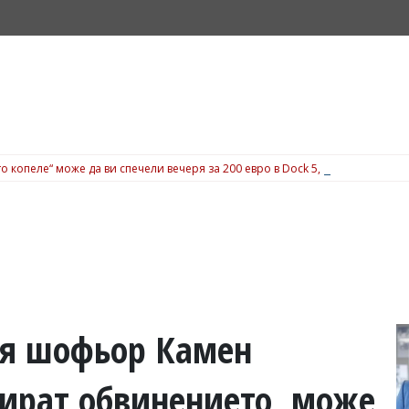
о копеле“ може да ви спечели вечеря за 200 евро в Dock 5, вижте подробн
ия шофьор Камен
ират обвинението, може