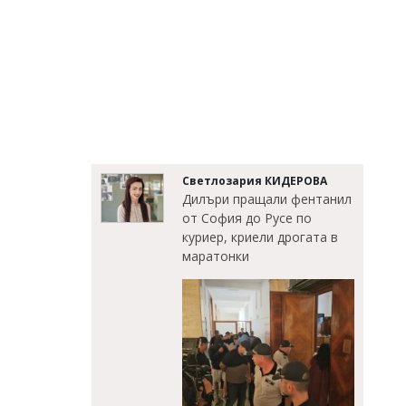
Светлозария КИДЕРОВА
Дилъри пращали фентанил
от София до Русе по
куриер, криели дрогата в
маратонки