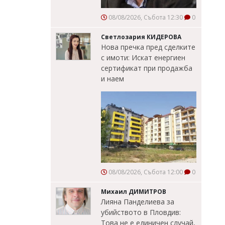
08/08/2026, Събота 12:30
0
Светлозария КИДЕРОВА
Нова пречка пред сделките
с имоти: Искат енергиен
сертификат при продажба
и наем
08/08/2026, Събота 12:00
0
Михаил ДИМИТРОВ
Лияна Панделиева за
убийството в Пловдив:
Това не е единичен случай,