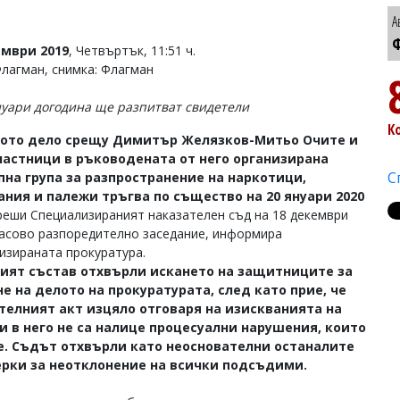
А
Ф
ември 2019
, Четвъртък, 11:51 ч.
Флагман, снимка: Флагман
нуари догодина ще разпитват свидетели
К
ото дело срещу Димитър Желязков-Митьо Очите и
участници в ръководената от него организирана
С
пна група за разпространение на наркотици,
ания и палежи тръгва по същество на 20 януари 2020
реши Специализираният наказателен съд на 18 декември
часово разпоредително заседание, информира
изираната прокуратура.
ият състав отхвърли искането на защитниците за
 на делото на прокуратурата, след като прие, че
телният акт изцяло отговаря на изискванията на
и в него не са налице процесуални нарушения, които
. Съдът отхвърли като неоснователни останалите
рки за неотклонение на всички подсъдими.