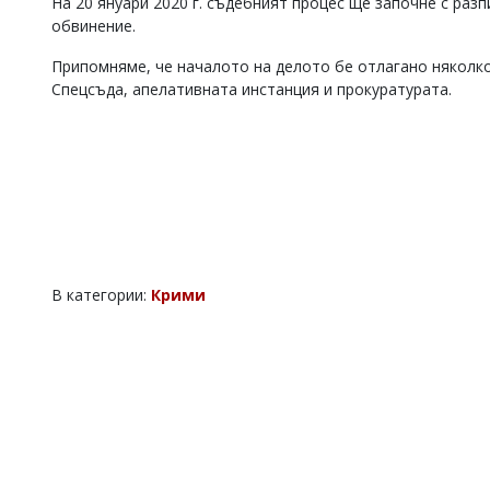
На 20 януари 2020 г. съдебният процес ще започне с ра
Коментарите
обвинение.
под
статиите
Припомняме, че началото на делото бе отлагано няколко
се
Спецсъда, апелативната инстанция и прокуратурата.
въвеждат
от
читателите
и
редакцията
не
носи
отговорност
за
тях!
В категории:
Крими
Ако
откриете
обиден
за
вас
коментар,
моля
сигнализирайте
ни!