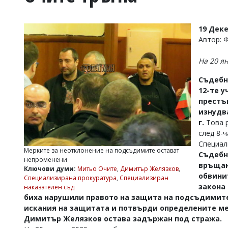
УКРАЙНА
СПОРТ
19 Дек
РАЗСЛЕДВАНЕ
Автор: 
БИЗНЕС
На 20 я
ЮГ
Съдебн
12-те 
Управители:
престъ
Веселин
Василев,
изнудв
email:
г.
Това 
v.vasilev@flagman.bg
след 8-
Катя
Специал
Касабова,
Мерките за неотклонение на подсъдимите остават
Съдебн
еmail:
k.kassabova@flagman.bg
непроменени
връщане
Ключови думи:
Митьо Очите
,
Димитър Желязков
,
Главен
обвини
Специализирана прокуратура
,
Специализиран
редактор:
закона 
наказателен съд
Иван
биха нарушили правото на защита на подсъдимите
Колев,
искания на защитата и потвърди определените ме
email:
Димитър Желязков остава задържан под стража.
office@flagman.bg