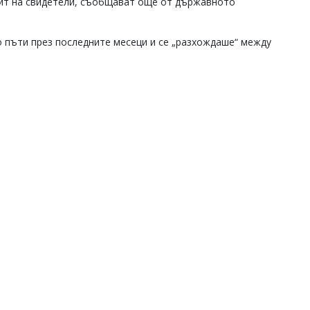
зпит на свидетели, съобщават още от държавното
 пъти през последните месеци и се „разхождаше“ между