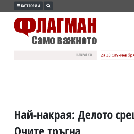
КАТЕГОРИИ
ПРОМО
ЗОНА
ИЗБОРИ
2026
ПРАКТИЧНО
НАКРАТКО
Za Zú Слънчев бря
КУЛТУРА
ЗДРАВЕ
ПОЛИТИКА
ОБЩИНИ
ОБЩЕСТВО
ЛАЙФСТАЙЛ
Най-накрая: Делото сре
ВОЙНАТА
Очите тръгна
В