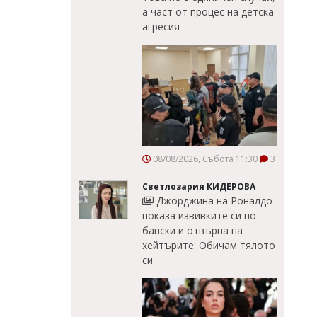
а част от процес на детска
агресия
08/08/2026, Събота 11:30
3
Светлозария КИДЕРОВА
Джорджина на Роналдо
показа извивките си по
бански и отвърна на
хейтърите: Обичам тялото
си