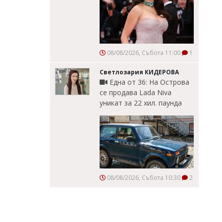
08/08/2026, Събота 11:00
1
Светлозария КИДЕРОВА
Една от 36: На Острова
се продава Lada Niva
уникат за 22 хил. паунда
08/08/2026, Събота 10:30
2