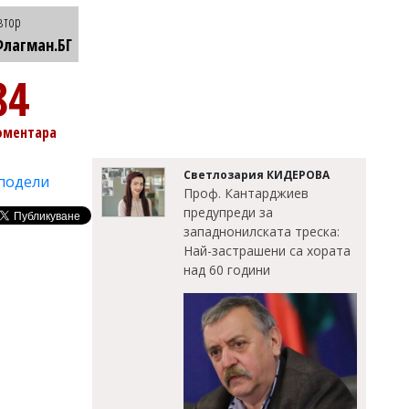
втор
лагман.БГ
84
оментара
Светлозария КИДЕРОВА
подели
Проф. Кантарджиев
предупреди за
западнонилската треска:
Най-застрашени са хората
над 60 години