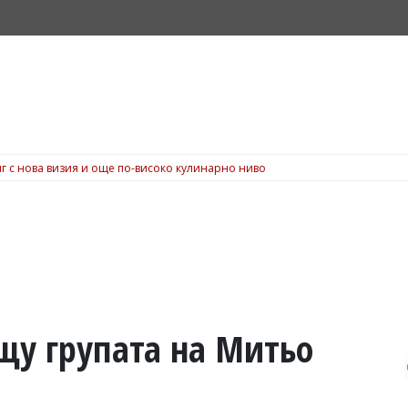
г с нова визия и още по-високо кулинарно ниво
щу групата на Митьо