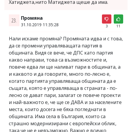
Хатиджета,нито Матиджета щеше да има.
Промяна
23.
31.10.2019 11:35:28
3
11
Нали искаме промяна? Промяната идва и с това,
да се промени управляващата партия в
общината. Видя се вече, че ДПС като партия
какво направи, това са възможностите и,
повече едва ли ще наливат пари в общината, а
и каквото и да говорите, много по-лесно е,
когато партията управляваща общината да е
същата, която е управляваща в страната - по-
лесно се дават пари, залагат се повече проекти
и най-важното е, че ще се ДАВА и за населените
места, които досега не бяха погледнати в
общината. Има села в България, които са
страшно модернизирани с европейски облик,
така че не е невъзможно. Важно е всичко