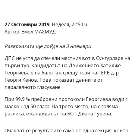
27 Октомври 2019
, Неделя, 22:50 ч.
Автор: Емел МАХМУД
Развръзката ще дойде на 3 ноември
ДПС не успя да спечели местния вот в Сунгурларе на
първи тур. Кандидатът на Движението Хатидже
Георгиева е на балотаж срещу този на ГЕРБ д-р
Георги Кенов. Това показват данните от
паралелното гласуване.
При 99,9 % преброени протоколи Георгиева води с
малко над 50 гласа. На трето място, но с голяма
разлика, е кандидатът на БСП Диана Гурева.
Очакват се резултатите само от една секция, които