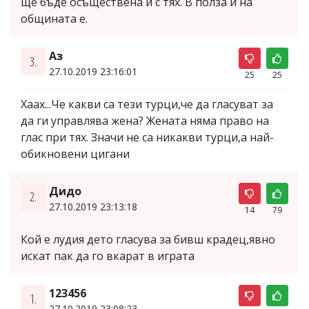
ще бъде осъществена и с тях. В полза и на
общината е.
Аз
3.
27.10.2019 23:16:01
25
25
Хаах...Че какви са тези турци,че да гласуват за
да ги управлява жена? Жената няма право на
глас при тях. Значи не са никакви турци,а най-
обикновени цигани
Дидо
2.
27.10.2019 23:13:18
14
79
Кой е лудия дето гласува за бивш крадец,явно
искат пак да го вкарат в играта
123456
1.
27.10.2019 23:08:23