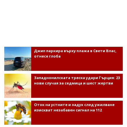
Джип паркира върху плажа в Свети Влас,
отнесе глоба
Западнонилската треска удари Гърция: 23
нови случая за седмица и шест жертви
Оток на устните и задух след ужилване
изискват незабавен сигнал на 112