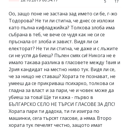
5
17
Оо, защо поне не застана зад името си бе, г-жо
Тодорова? Не ти ли стигна, че днес се изложи
като пълна кифладжийка? Толкова злоба има
събрана в теб, че вече се чудя как не си се
пръснала от злоба и завист. Видя ли си
електорат? Не ти ли стигна, че даже и с лъжите
си не успя да биеш? Пълен смях си! Никога не е
имало такава разлика в гласовете между 1вия и
2рия кандидат на местно ниво тук. Видя ли се,
че за нищо не ставаш? Хората те познават, не
умееш да се прикриваш психарко, толкова си
гладна за власт и за пари, че и човек може да
убиеш за това! Ще ти кажа - първо в
БЪЛГАРСКО СЕЛО НЕ ТЪРСИ ГЛАСОВЕ ЗА ДПС!
Хората пари ти дадоха, ти ги изигра по
машинки, сега търсят гласове, а няма. Второ
хората тук печелят честно, защото имат