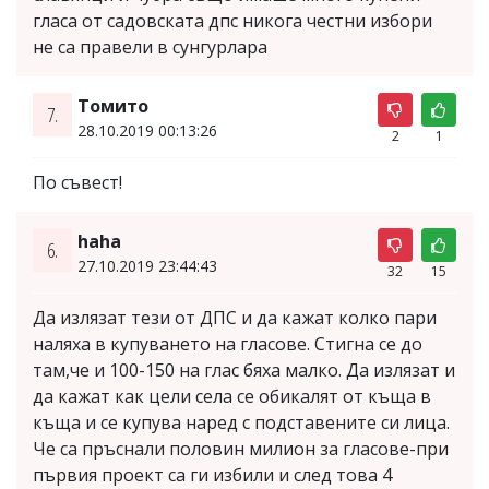
гласа от садовската дпс никога честни избори
не са правели в сунгурлара
Томито
7.
28.10.2019 00:13:26
2
1
По съвест!
haha
6.
27.10.2019 23:44:43
32
15
Да излязат тези от ДПС и да кажат колко пари
наляха в купуването на гласове. Стигна се до
там,че и 100-150 на глас бяха малко. Да излязат и
да кажат как цели села се обикалят от къща в
къща и се купува наред с подставените си лица.
Че са пръснали половин милион за гласове-при
първия проект са ги избили и след това 4