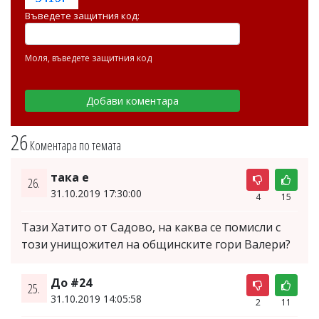
Въведете защитния код:
Моля, въведете защитния код
26
Коментара по темата
така е
26.
31.10.2019 17:30:00
4
15
Тази Хатито от Садово, на каква се помисли с
този унищожител на общинските гори Валери?
До #24
25.
31.10.2019 14:05:58
2
11