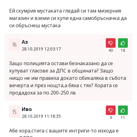
Ей скумрия мустаката гледай си там мизерния
магазин и вземи си купи една самобръсначка да
си обръснеш мустака
Аз
16.
28.10.2019 12:03:17
40
18
Защо полицията остави безнаказано да се
купуват гласове за ДПС в общината? Защо
нищо не им правеха докато обикаляха в събота
вечерта и през нощта,а бяха с тях? Хората се
продадоха за по 200-250 лв
Иво
15.
28.10.2019 11:18:35
9
11
Абе хора,стига с вашите интриги-то изхода е