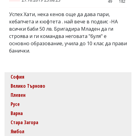
49
182
Успех Хати, нека кенов още да дава пари,
кебапчета и кюфтета . най вече в подвис -НА
всички баби 50 лв. Бригадира Младен да ги
строява и ги командва неговата "буля" е
основно образование, учила до 10 клас да прави
банички.
София
Велико Търново
Плевен
Русе
Варна
Стара Загора
Ямбол