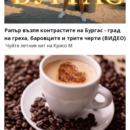
Рапър възпя контрастите на Бургас - град
на греха, баровците и трите черти (ВИДЕО)
Чуйте летния хит на Крисо М