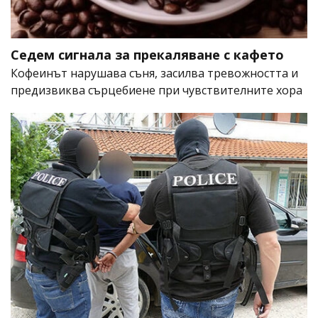
Седем сигнала за прекаляване с кафето
Кофеинът нарушава съня, засилва тревожността и
предизвиква сърцебиене при чувствителните хора