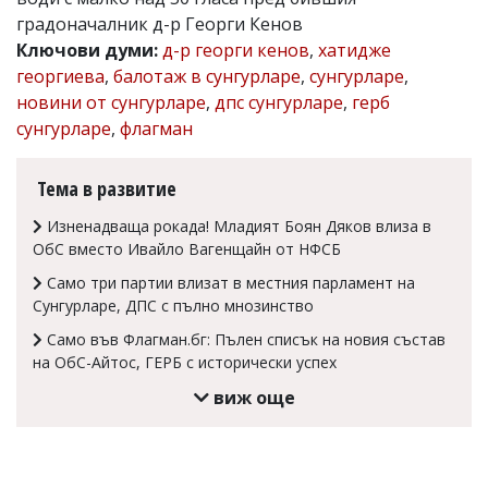
градоначалник д-р Георги Кенов
Коментарите
под
Ключови думи:
д-р георги кенов
,
хатидже
статиите
георгиева
,
балотаж в сунгурларе
,
сунгурларе
,
се
новини от сунгурларе
,
дпс сунгурларе
,
герб
въвеждат
от
сунгурларе
,
флагман
читателите
и
редакцията
Тема в развитие
не
носи
Изненадваща рокада! Младият Боян Дяков влиза в
отговорност
ОбС вместо Ивайло Вагенщайн от НФСБ
за
тях!
Само три партии влизат в местния парламент на
Ако
Сунгурларе, ДПС с пълно мнозинство
откриете
обиден
Само във Флагман.бг: Пълен списък на новия състав
за
на ОбС-Айтос, ГЕРБ с исторически успех
вас
виж още
коментар,
моля
сигнализирайте
ни!