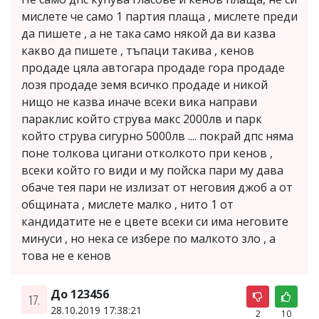
мислете че само 1 партия плаща , мислете преди
да пишете , а не така само някой да ви казва
какво да пишете , тъпаци такива , кенов
продаде цяла автогара продаде гора продаде
лозя продаде земя всичко продаде и никой
нищо не казва иначе всеки вика направи
параклис който струва макс 2000лв и парк
който струва сигурно 5000лв .... покрай дпс няма
поне толкова цигани отколкото при кенов ,
всеки който го види и му пойска пари му дава
обаче тея пари не излизат от неговия джоб а от
общината , мислете малко , нито 1 от
кандидатите не е цвете всеки си има неговите
минуси , но нека се избере по малкото зло , а
това не е кенов
До 123456
17.
28.10.2019 17:38:21
2
10