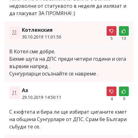
недоволни от статуквото в неделя да излязат и
да гласуват ЗА ПРОМЯНА! :)
Котленския
22.
30.10.2019 11:01:50
5
13
В Котел сме добре.
Бихме шута на ДПС преди четири години и сега
вървим напред .
Сунгурларци осъзнайте се навреме .
Аз
21.
29.10.2019 14:50:11
4
9
С кюфтета и бира ли ще избират циганите кмет
на община Сунгурларе от ДПС. Срам бе Българи
събуди те се.