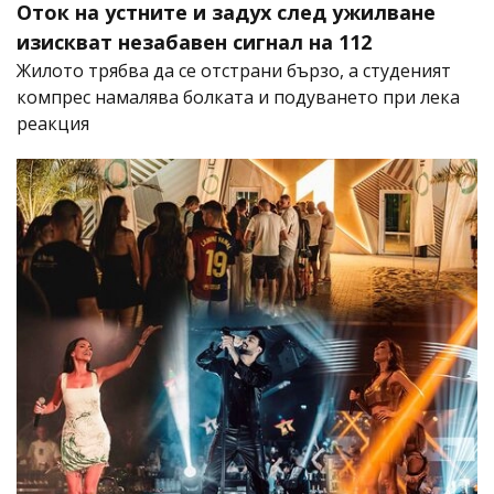
Оток на устните и задух след ужилване
изискват незабавен сигнал на 112
Жилото трябва да се отстрани бързо, а студеният
компрес намалява болката и подуването при лека
реакция