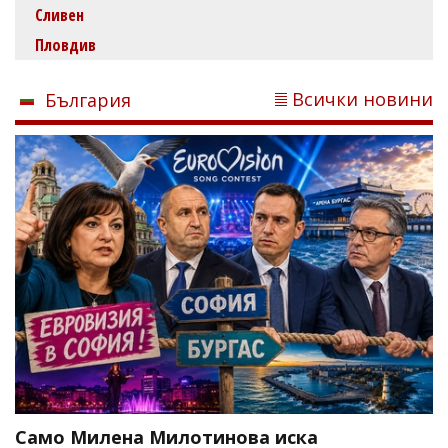
Сливен
Пловдив
Всички новини
България
Само Милена Милотинова иска