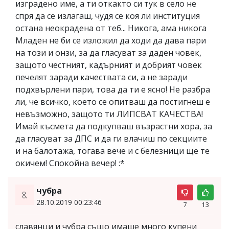
изградено име, а ти откакто си тук в село не
спря да се излагаш, чудя се коя ли институция
остана неокрадена от теб... Никога, ама никога
Младен не би се изложил да ходи да дава пари
на този и онзи, за да гласуват за даден човек,
защото честният, кадърният и добрият човек
печелят заради качествата си, а не заради
подхвърлени пари, това да ти е ясно! Не разбра
ли, че всичко, което се опитваш да постигнеш е
невъзможно, защото ти ЛИПСВАТ КАЧЕСТВА!
Имай късмета да подкупваш възрастни хора, за
да гласуват за ДПС и да ги влачиш по секциите
и на балотажа, тогава вече и с белезници ще те
окичем! Спокойна вечер! :*
чубра
8.
28.10.2019 00:23:46
7
13
славянци и чубра също имаше много купени