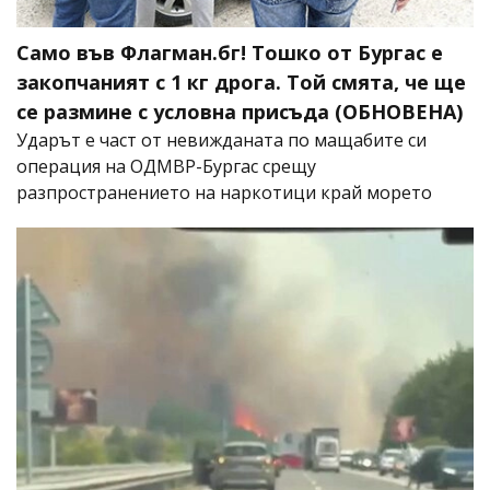
Само във Флагман.бг! Тошко от Бургас е
закопчаният с 1 кг дрога. Той смята, че ще
се размине с условна присъда (ОБНОВЕНА)
Ударът е част от невижданата по мащабите си
операция на ОДМВР-Бургас срещу
разпространението на наркотици край морето