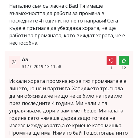
Напълно съм съгласна с Вас! Тя имаше
възможността да работи за промяна в
последните 4 години, но не го направи! Сега
къде е тръгнала да убеждава хората, че ще
работи за промяната, като виждат хората, че е
неспособна.
Аз
24.
31.10.2019 13:11:58
1
12
Искали хората промяна,но за тях промяната е в
лицето,но не и партията. Хатиджето тръгнала
да ми обяснява,че нищо не се било направило
през последните 4 години. Ми нали и тя
управлява,че дори и зам.кмет беше. Миналата
година като нямаше дърва защо тогава не
излезе между хората,а се криеше като мишка.
Промяна ще има. Няма го бай Тошо,тогава нито