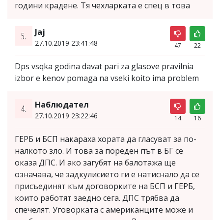
години крадене. Тя чехларката е спец в това
Jaj
5.
27.10.2019 23:41:48
47
22
Dps vsqka godina davat pari za glasove pravilnia
izbor e kenov pomaga na vseki koito ima problem
Наблюдател
4.
27.10.2019 23:22:46
14
16
ГЕРБ и БСП накараха хората да гласуват за по-
налкото зло. И това за пореден път в БГ се
оказа ДПС. И ако загубят на балотажа ще
означава, че задкулисието ги е натиснало да се
присъединят към договорките на БСП и ГЕРБ,
които работят заедно сега. ДПС трябва да
спечелят. Уговорката с американците може и