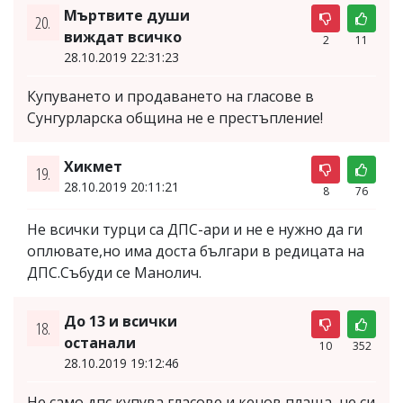
Мъртвите души
20.
виждат всичко
2
11
28.10.2019 22:31:23
Купуването и продаването на гласове в
Сунгурларска община не е престъпление!
Хикмет
19.
28.10.2019 20:11:21
8
76
Не всички турци са ДПС-ари и не е нужно да ги
оплювате,но има доста българи в редицата на
ДПС.Събуди се Манолич.
До 13 и всички
18.
останали
10
352
28.10.2019 19:12:46
Не само дпс купува гласове и кенов плаща, не си