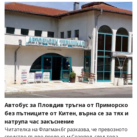
Автобус за Пловдив тръгна от Приморско
без пътниците от Китен, върна се за тях и
натрупа час закъснение
Читателка на Флагман.бг разказва, че превозното
средство първо поело към Созопол, след това