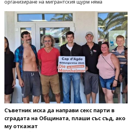
организиране на мигрантския щурм няма
Съветник иска да направи секс парти в
сградата на Общината, плаши със съд, ако
му откажат