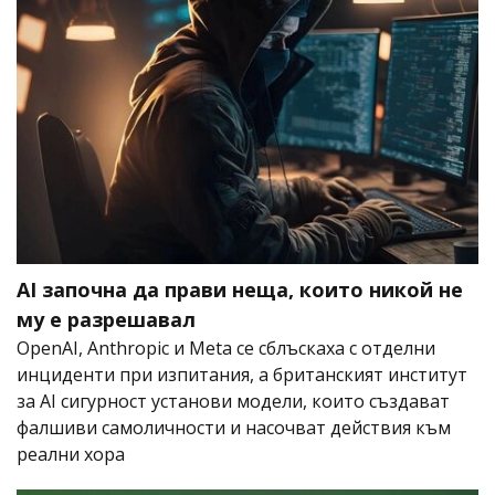
AI започна да прави неща, които никой не
му е разрешавал
OpenAI, Anthropic и Meta се сблъскаха с отделни
инциденти при изпитания, а британският институт
за AI сигурност установи модели, които създават
фалшиви самоличности и насочват действия към
реални хора