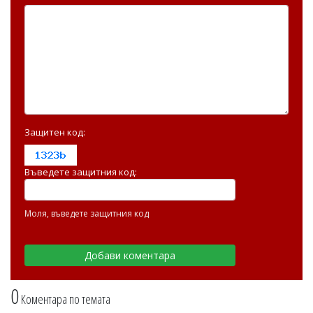
Защитен код:
Въведете защитния код:
Моля, въведете защитния код
0
Коментара по темата