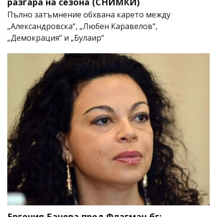
разгара на сезона (СНИМКИ)
Пълно затъмнение обхвана карето между
„Александровска“, „Любен Каравелов“,
„Демокрация“ и „Булаир“
Евгения Банева пред Флагман.бг: