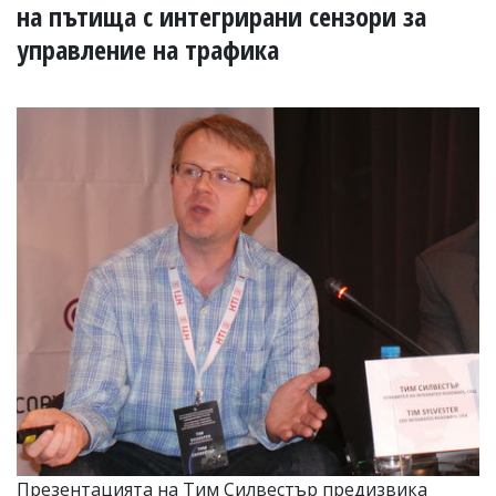
УКРАЙНА
на пътища с интегрирани сензори за
СПОРТ
управление на трафика
РАЗСЛЕДВАНЕ
БИЗНЕС
ЮГ
Управители:
Веселин
Василев,
email:
v.vasilev@flagman.bg
Катя
Касабова,
еmail:
k.kassabova@flagman.bg
Главен
редактор:
Иван
Колев,
email:
office@flagman.bg
Презентацията на Тим Силвестър предизвика