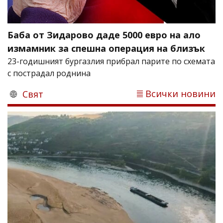
Баба от Зидарово даде 5000 евро на ало
измамник за спешна операция на близък
23-годишният бургазлия прибрал парите по схемата
с пострадал роднина
Всички новини
Свят