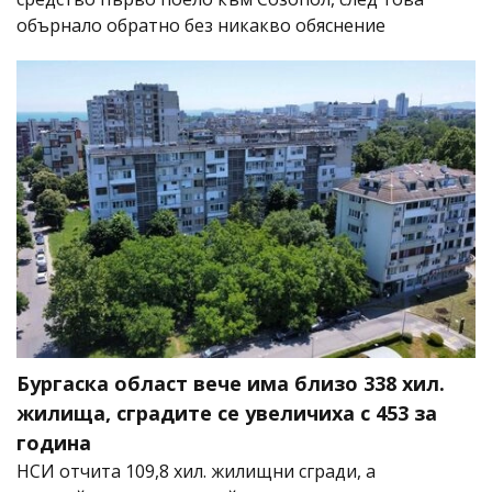
обърнало обратно без никакво обяснение
Бургаска област вече има близо 338 хил.
жилища, сградите се увеличиха с 453 за
година
НСИ отчита 109,8 хил. жилищни сгради, а