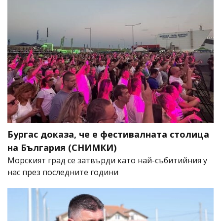
Бургас доказа, че е фестивалната столица
на България (СНИМКИ)
Морският град се затвърди като най-събитийния у
нас през последните години