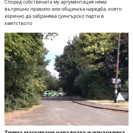
Според собствената му аргументация няма
вътрешно правило или общинска наредба, която
изрично да забранява суингърско парти в
кметството
Трима маскирани нападнаха и изнасилиха