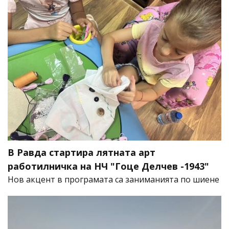
В Равда стартира лятната арт
работилничка на НЧ "Гоце Делчев -1943"
Нов акцент в програмата са заниманията по шиене