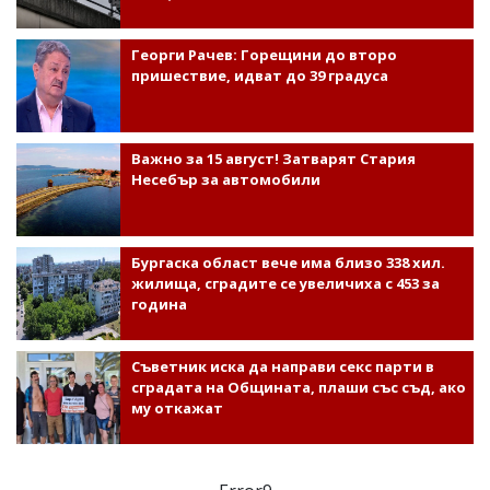
Георги Рачев: Горещини до второ
пришествие, идват до 39 градуса
Важно за 15 август! Затварят Стария
Несебър за автомобили
Бургаска област вече има близо 338 хил.
жилища, сградите се увеличиха с 453 за
година
Съветник иска да направи секс парти в
сградата на Общината, плаши със съд, ако
му откажат