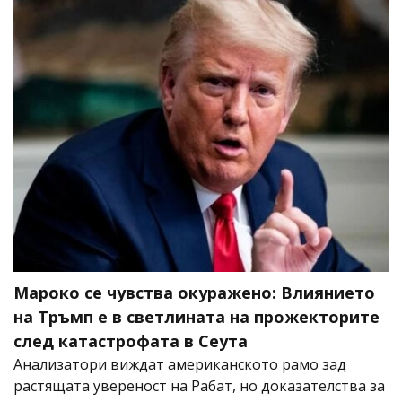
Мароко се чувства окуражено: Влиянието
на Тръмп е в светлината на прожекторите
след катастрофата в Сеута
Анализатори виждат американското рамо зад
растящата увереност на Рабат, но доказателства за