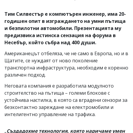
Тим Силвестър е компютърен инженер, има 20-
годишен опит в изграждането на умни пътища
и безпилотни автомобили. Презентацията му
предизвика истинска сензация на форума в
Несебър, който събра над 400 души.
Американецът отбеляза, че не само в Европа, но и в
Щатите, се нуждаят от ново поколение
транспортна инфраструктура, необходим е коренно
различен подход.
Неговата компания е разработила модулното
строителство на пътища – големи блокове с
устойчива настилка, в която са вградени сензори за
безконтактно зареждане на електромобили и
интелигентно управление на трафика.
„
Създадохме технология, която наричаме умен