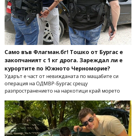
Само във Флагман.бг! Тошко от Бургас е
закопчаният с 1 кг дрога. Зареждал ли е
курортите по Южното Черноморие?
Ударът е част от невижданата по мащабите си
операция на ОДМВР-Бургас срещу
разпространението на наркотици край морето