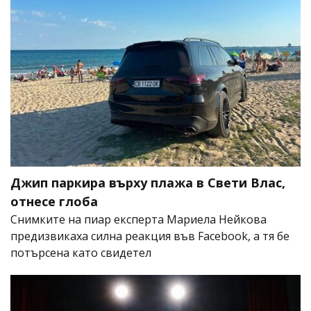
Джип паркира върху плажа в Свети Влас,
отнесе глоба
Снимките на пиар експерта Мариела Нейкова
предизвикаха силна реакция във Facebook, а тя бе
потърсена като свидетел