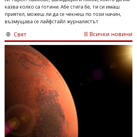
казва колко са готини. Абе стига бе, ти си имаш
приятел, можеш ли да се чекнеш по този начин,
възмущава се лайфстайл журналистът
Всички новини
Свят