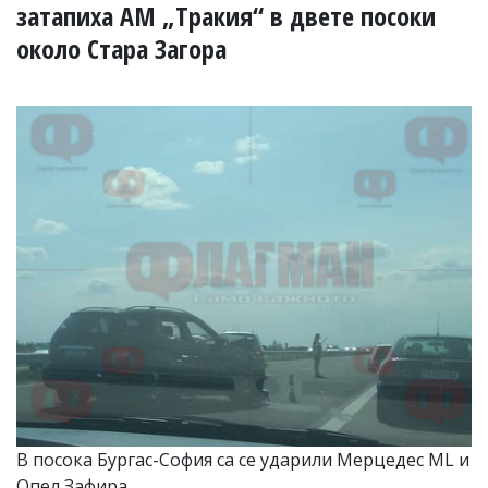
УКРАЙНА
затапиха АМ „Тракия“ в двете посоки
СПОРТ
около Стара Загора
РАЗСЛЕДВАНЕ
БИЗНЕС
ЮГ
Управители:
Веселин
Василев,
email:
v.vasilev@flagman.bg
Катя
Касабова,
еmail:
k.kassabova@flagman.bg
Главен
редактор:
Иван
Колев,
email:
В посока Бургас-София са се ударили Мерцедес ML и
office@flagman.bg
Опел Зафира