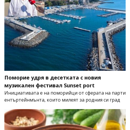
Поморие удря в десетката с новия
музикален фестивал Sunset port
Инициативата е на поморийци от сферата на парти
ентъртейнмънта, които милеят за родния си град