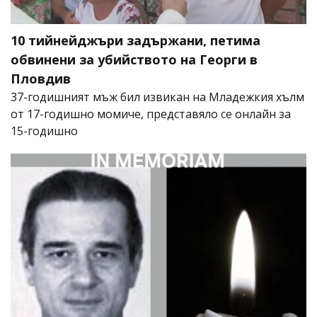
10 тийнейджъри задържани, петима
обвинени за убийството на Георги в
Пловдив
37-годишният мъж бил извикан на Младежкия хълм
от 17-годишно момиче, представяло се онлайн за
15-годишно