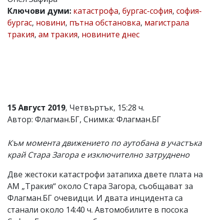
Ключови думи:
катастрофа
,
бургас-софия
,
софия-
Коментарите
под
бургас
,
новини
,
пътна обстановка
,
магистрала
статиите
тракия
,
ам тракия
,
новините днес
се
въвеждат
от
читателите
и
редакцията
не
носи
15 Август 2019
, Четвъртък, 15:28 ч.
отговорност
за
Автор: Флагман.БГ, Снимка: Флагман.БГ
тях!
Ако
Към момента движението по аутобана в участъка
откриете
обиден
край Стара Загора е изключително затруднено
за
вас
Две жестоки катастрофи затапиха двете плата на
коментар,
АМ „Тракия“ около Стара Загора, съобщават за
моля
сигнализирайте
Флагман.БГ очевидци. И двата инцидента са
ни!
станали около 14:40 ч. Автомобилите в посока