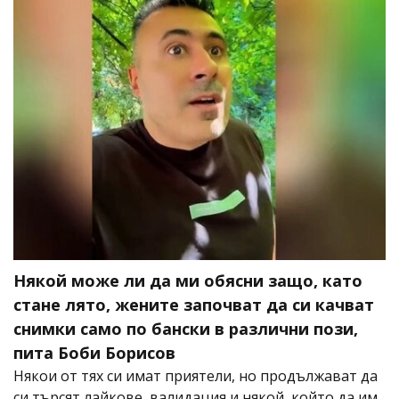
Някой може ли да ми обясни защо, като
стане лято, жените започват да си качват
снимки само по бански в различни пози,
пита Боби Борисов
Някои от тях си имат приятели, но продължават да
си търсят лайкове, валидация и някой, който да им