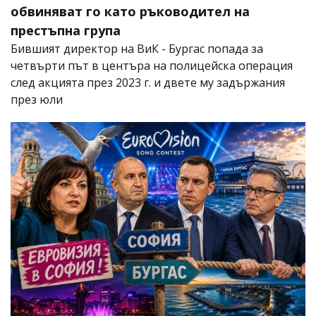
обвиняват го като ръководител на
престъпна група
Бившият директор на ВиК - Бургас попада за
четвърти път в центъра на полицейска операция
след акцията през 2023 г. и двете му задържания
през юли