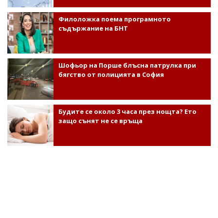
Филоложка поема програмното
съдържание на БНТ
Шофьор на Порше блъсна патрулка при
бягство от полицията в София
Будите се около 3 часа през нощта? Ето
защо сънят не се връща