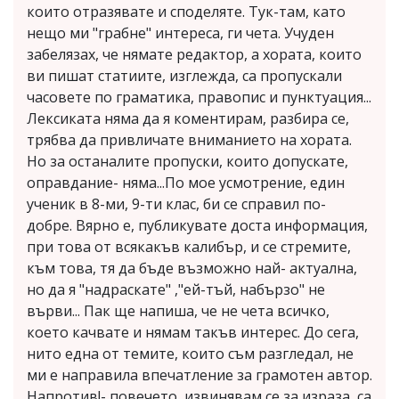
които отразявате и споделяте. Тук-там, като
нещо ми "грабне" интереса, ги чета. Учуден
забелязах, че нямате редактор, а хората, които
ви пишат статиите, изглежда, са пропускали
часовете по граматика, правопис и пунктуация...
Лексиката няма да я коментирам, разбира се,
трябва да привличате вниманието на хората.
Но за останалите пропуски, които допускате,
оправдание- няма...По мое усмотрение, един
ученик в 8-ми, 9-ти клас, би се справил по-
добре. Вярно е, публикувате доста информация,
при това от всякакъв калибър, и се стремите,
към това, тя да бъде възможно най- актуална,
но да я "надраскате" ,"ей-тъй, набързо" не
върви... Пак ще напиша, че не чета всичко,
което качвате и нямам такъв интерес. До сега,
нито една от темите, които съм разгледал, не
ми е направила впечатление за грамотен автор.
Напротив!- повечето ,извинявам се за израза, са