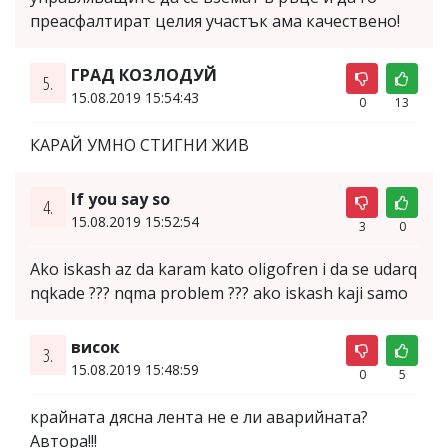
преасфалтират целия участък ама качествено!
ГРАД КОЗЛОДУЙ
5.
15.08.2019 15:54:43
0
13
КАРАЙ УМНО СТИГНИ ЖИВ
If you say so
4.
15.08.2019 15:52:54
3
0
Ako iskash az da karam kato oligofren i da se udarq
nqkade ??? nqma problem ??? ako iskash kaji samo
висок
3.
15.08.2019 15:48:59
0
5
крайната дясна лента не е ли аварийната?
Автора!!!