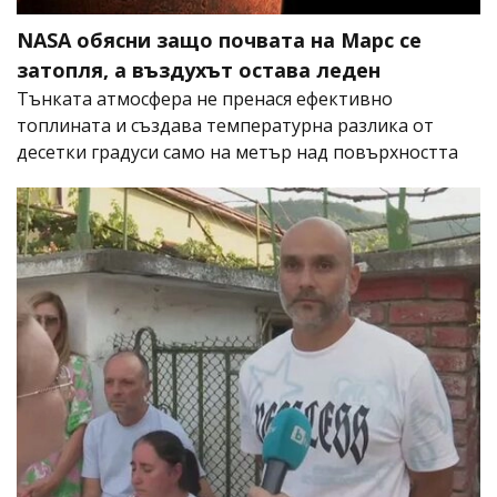
NASA обясни защо почвата на Марс се
затопля, а въздухът остава леден
Тънката атмосфера не пренася ефективно
топлината и създава температурна разлика от
десетки градуси само на метър над повърхността