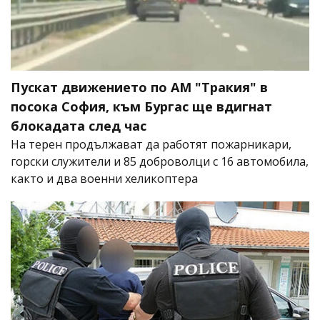
Пускат движението по АМ "Тракия" в
посока София, към Бургас ще вдигнат
блокадата след час
На терен продължават да работят пожарникари,
горски служители и 85 доброволци с 16 автомобила,
както и два военни хеликоптера