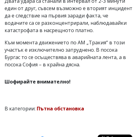
Двата удара са станали в интервал от 2-3 минути
един от друг, съвсем възможно е вторият инцидент
да е следствие на първия заради факта, че
водачите са се разконцентрирали, наблюдавайки
катастрофата в насрещното платно.
Към момента движението по АМ „Тракия“ в този
участък е изключително затруднено. В посока
Бургас то се осъществява в аварийната лента, а в
посока София – в крайна дясна.
Шофирайте внимателно!
В категории:
Пътна обстановка