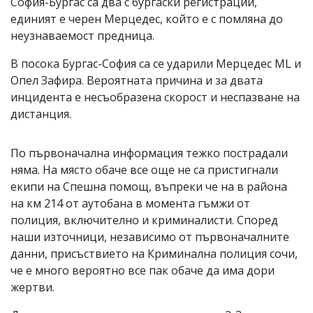
София-Бургас са два с бургаски регистрации,
единият е черен Мерцедес, който е с помляна до
неузнаваемост предница.
В посока Бургас-София са се ударили Мерцедес ML и
Опел Зафира. Вероятната причина и за двата
инцидента е несъобразена скорост и неспазване на
дистанция.
По първоначална информация тежко пострадали
няма. На място обаче все още не са пристигнали
екипи на Спешна помощ, въпреки че на в района
на км 214 от аутобана в момента гъмжи от
полиция, включително и криминалисти. Според
наши източници, независимо от първоначалните
данни, присъствието на Криминална полиция сочи,
че е много вероятно все пак обаче да има дори
жертви.