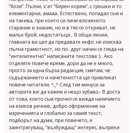
"бози". Пълни, к'ат "бирен корем", с грешки и то
елементарни, амааа.. Естествено, попадал съм и
на такива, при които си личи вложеното
старание и знание, но и в тях се откриват, не
малък брой, недостатъци... В общи линии,
главната ви цел да предавате инфо. не изисква
пълна грамотност, но по- друг начин се гледа на
"интелигентно" написаните текстове :) . Ако
отделяте повече време, дори да не е много,
просто за една бърза редакция, смятам, че
съдържанието и начетеността ще привликат
повече читатели. ^_^ След тия минуси за
авторите ви: да кажем и нещо хубаво.- В доста
от това, което съм прочел се вижда наличието
на езиков речник, добро оформление на
изреченията и глобално за самия текст,
подборът на думи, при повечето, е
заинтригуващ, "възбуждащ" интерес, въпреки