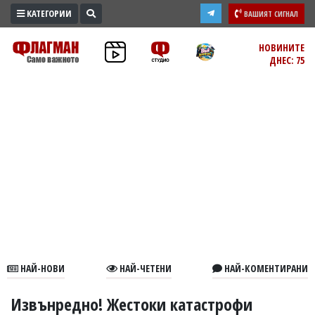
КАТЕГОРИИ
ВАШИЯТ СИГНАЛ
ПРОМО
НОВИНИТЕ
ДНЕС: 75
ЗОНА
ИЗБОРИ
2026
ПРАКТИЧНО
КУЛТУРА
ЗДРАВЕ
ПОЛИТИКА
ОБЩИНИ
ОБЩЕСТВО
ЛАЙФСТАЙЛ
НАЙ-НОВИ
НАЙ-ЧЕТЕНИ
НАЙ-КОМЕНТИРАНИ
ВОЙНАТА
В
Извънредно! Жестоки катастрофи