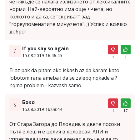
че някъде се налага излизането от лексикалните
норми. Най-вероятно има още +-чета, но
колкото и да са, се "скриват" зад
"гореупоменатите минусчета". ;) Успех и всичко
добро!
If you say so again
7.
15.08.2019 16:46:45
1
1
Ei az pak da pitam ako iskash az da karam kato
lobotomirana ameba i da se zalepq nqkade a ?
nqma problem - kazvash samo
Боко
6.
15.08.2019 16:08:44
1
17
От Стара Загора до Пловдив в двете посоки
пътя е леш и е целия в коловози. АПИ и
управляващите да се вземат в ръце и да го