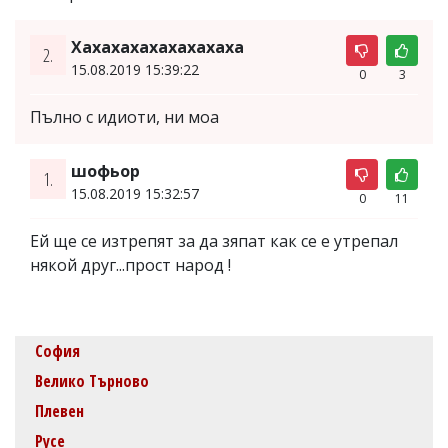
Хахахахахахахахаха
2.
15.08.2019 15:39:22
0
3
Пълно с идиоти, ни моа
шофьор
1.
15.08.2019 15:32:57
0
11
Ей ще се изтрепят за да зяпат как се е утрепал
някой друг...прост народ !
София
Велико Търново
Плевен
Русе