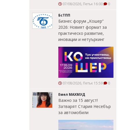
07/08/2026, Петък 16:00
0
БсТПП
Бизнес форум „Кошер“
2026: Новият формат за
практическо развитие,
иновации и нетуъркинг
07/08/2026, Петък 15:59
0
Емел МАХМУД
Важно за 15 август!
Затварят Стария Несебър
за автомобили