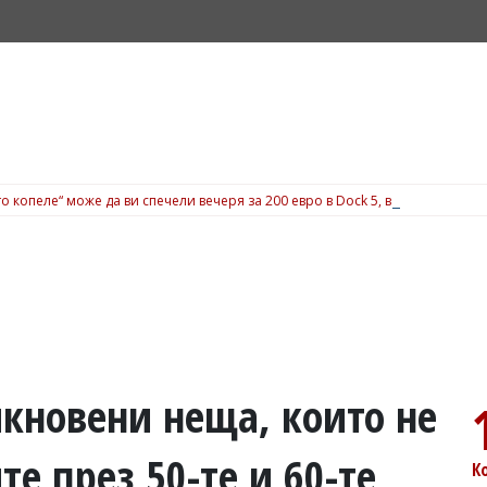
о копеле“ може да ви спечели вечеря за 200 евро в Dock 5, вижте подробн
икновени неща, които не
е през 50-те и 60-те
К