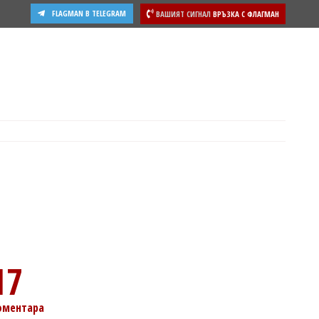
FLAGMAN В TELEGRAM
ВАШИЯТ СИГНАЛ
ВРЪЗКА С ФЛАГМАН
ости
17
оментара