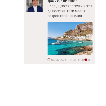
Димитър КИРЯКОВ
След „Одисея“ всички искат
да посетят този малък
остров край Сицилия
07/08/2026, Петък 15:00
0