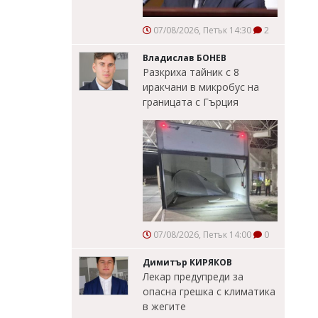
07/08/2026, Петък 14:30
2
Владислав БОНЕВ
Разкриха тайник с 8
иракчани в микробус на
границата с Гърция
07/08/2026, Петък 14:00
0
Димитър КИРЯКОВ
Лекар предупреди за
опасна грешка с климатика
в жегите