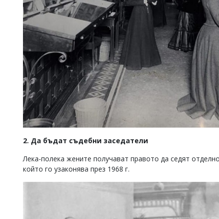
2. Да бъдат съдебни заседатели
Лека-полека жените получават правото да седят отделно
който го узаконява през 1968 г.