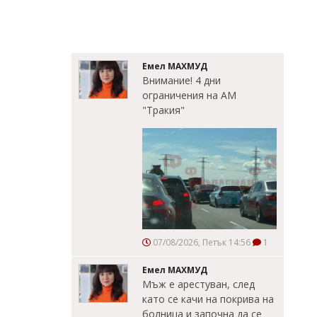
Емел МАХМУД
Внимание! 4 дни
ограничения на АМ
"Тракия"
07/08/2026, Петък 14:56
1
Емел МАХМУД
Мъж е арестуван, след
като се качи на покрива на
болница и започна да се