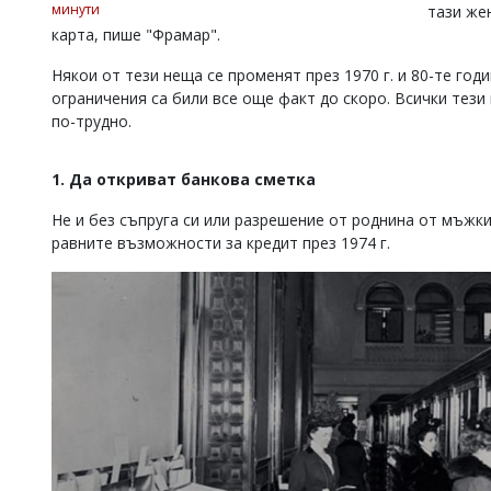
минути
тази же
Коментарите
карта, пише "Фрамар".
под
статиите
Някои от тези неща се променят през 1970 г. и 80-те год
се
ограничения са били все още факт до скоро. Всички тези
въвеждат
по-трудно.
от
читателите
и
1. Да откриват банкова сметка
редакцията
не
Не и без съпруга си или разрешение от роднина от мъжки
носи
отговорност
равните възможности за кредит през 1974 г.
за
тях!
Ако
откриете
обиден
за
вас
коментар,
моля
сигнализирайте
ни!