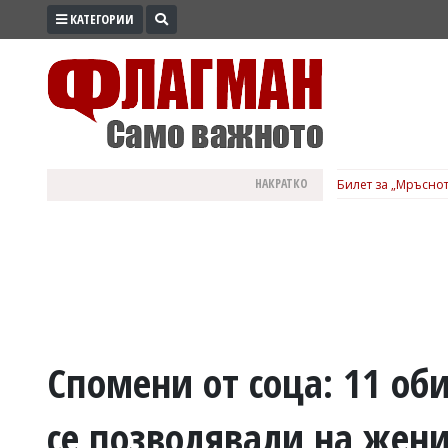
КАТЕГОРИИ
ПРОМО
ЗОНА
ИЗБОРИ
2026
ПРАКТИЧНО
НАКРАТКО
Билет за „Мръснот
КУЛТУРА
ЗДРАВЕ
ПОЛИТИКА
ОБЩИНИ
ОБЩЕСТВО
ЛАЙФСТАЙЛ
Спомени от соца: 11 об
ВОЙНАТА
се позволявали на женит
В