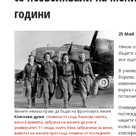
УКРАЙНА
години
СПОРТ
РАЗСЛЕДВАНЕ
БИЗНЕС
25 Май 
ЮГ
Някои о
бъдете 
Управители:
все още
Веселин
Василев,
В училищ
email:
борили,
v.vasilev@flagman.bg
Катя
изменен
Касабова,
върхът 
еmail:
k.kassabova@flagman.bg
потисни
Главен
Очевидн
редактор:
Жените нямаха право да бъдат на фронтовата линия
поглежд
Иван
Ключови думи:
спомени от соца
,
банкова сметка
,
нашите 
Колев,
жена в армията
,
забрана на жените да учат в
email:
колко в
университет
,
11 неща
,
които бяха забранени за жени
,
office@flagman.bg
класифи
животът на жената през соца
,
новини от последните