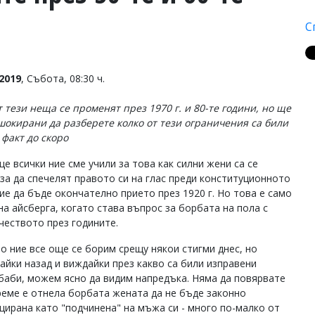
С
2019
, Събота, 08:30 ч.
т тези неща се променят през 1970 г. и 80-те години, но ще
шокирани да разберете колко от тези ограничения са били
 факт до скоро
е всички ние сме учили за това как силни жени са се
 за да спечелят правото си на глас преди конституционното
ие да бъде окончателно прието през 1920 г. Но това е само
на айсберга, когато става въпрос за борбата на пола с
чеството през годините.
о ние все още се борим срещу някои стигми днес, но
айки назад и виждайки през какво са били изправени
баби, можем ясно да видим напредъка. Няма да повярвате
реме е отнела борбата жената да не бъде законно
цирана като "подчинена" на мъжа си - много по-малко от