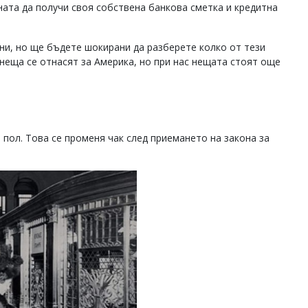
ната да получи своя собствена банкова сметка и кредитна
ини, но ще бъдете шокирани да разберете колко от тези
 неща се отнасят за Америка, но при нас нещата стоят още
 пол. Това се променя чак след приемането на закона за