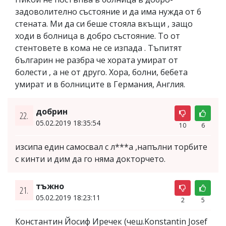
задоволително състояние и да има нужда от 6
стената. Ми да си беше стояла вкъщи , защо
ходи в болница в добро състояние. То от
стентовете в кома не се изпада . Тъпитят
българин не разбра че хората умират от
болести , а не от друго. Хора, болни, бебета
умират и в болниците в Германия, Англия.
добрин
22.
05.02.2019 18:35:54
10
6
изсипа един самосвал с л***а ,напълни торбите
с кинти и дим да го няма докторчето.
тъжно
21.
05.02.2019 18:23:11
2
5
Константин Йосиф Иречек (чеш.Konstantin Josef