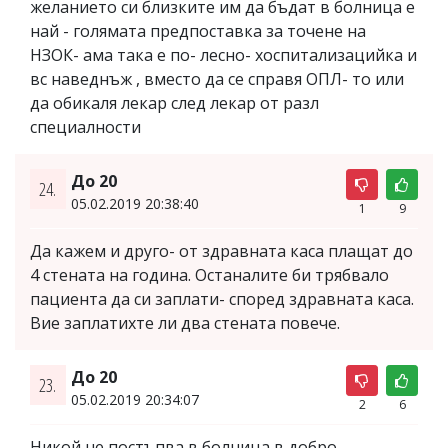
желанието си близките им да бъдат в болница е
най - голямата предпоставка за точене на
НЗОК- ама така е по- лесно- хоспитализацийка и
вс наведнъж , вместо да се справя ОПЛ- то или
да обикаля лекар след лекар от разл
специалности
До 20
24.
05.02.2019 20:38:40
1
9
Да кажем и друго- от здравната каса плащат до
4 стената на година. Останалите би трябвало
пациента да си заплати- според здравната каса.
Вие заплатихте ли два стената повече.
До 20
23.
05.02.2019 20:34:07
2
6
Никой не постъпва в болница в добро-