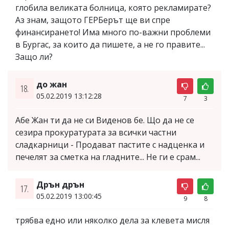
глобила великата болница, която рекламирате?
Аз знам, защото ГЕРБерът ще ви спре
финансирането! Има много по-важни проблеми
в Бургас, за които да пишете, а не го правите...
Защо ли?
до жан
18.
05.02.2019 13:12:28
7
3
Абе Жан ти да не си Виденов бе. Що да не се
сезира прокуратурата за всички частни
сладкарници - Продават пастите с надценка и
печелят за сметка на гладните... Не ги е срам...
Дрън дрън
17.
05.02.2019 13:00:45
9
8
трябва едно или няколко дела за клевета мисля