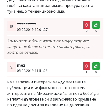
глобява касата и не занимава прокуратурата -
тука нещо тенденциозно има.
*********
10.
05.02.2019 12:01:27
0
0
Коментарът беше изтрит от модераторите,
защото не беше по темата на материала, за
който се отнася.
mez
9.
05.02.2019 11:51:26
1
5
има запазени интереси между платените
публикации във флагман на г-жа контева
,интересите на Миразчииски "златното бебе" да
изплати дълговете си и закъснялото хрумване
по идея на други за вкарване на държавна