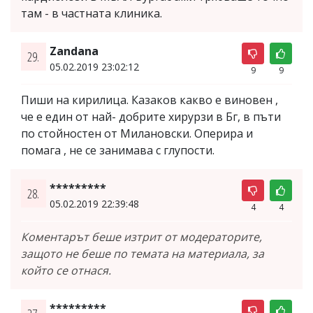
там - в частната клиника.
Zandana
29.
05.02.2019 23:02:12
9
9
Пиши на кирилица. Казаков какво е виновен ,
че е един от най- добрите хирурзи в Бг, в пъти
по стойностен от Милановски. Оперира и
помага , не се занимава с глупости.
*********
28.
05.02.2019 22:39:48
4
4
Коментарът беше изтрит от модераторите,
защото не беше по темата на материала, за
който се отнася.
*********