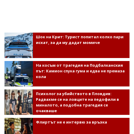
Шок на Крит: Турист попитал колко пари
искат, за да му дадат момиче
На косъм от трагедия на Подбалканския
път: Камион спука гума и едва не премаза
кола
Психолог за убийството в Пловдив:
Радвахме се на ловците на педофили в
миналото, а подобна трагедия се
очакваше
Флиртът не е интервю за връзка