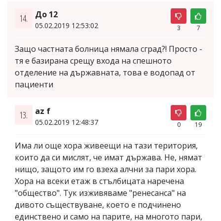
До 12
14.
05.02.2019 12:53:02
3
7
Защо частната болница нямала сград?! Просто -
тя е базирана срещу входа на спешното
отделение на държавната, това е водопад от
пациенти
az f
13.
05.02.2019 12:48:37
0
19
Има ли още хора живеещи на тази територия,
които да си мислят, че имат държава. Не, нямат
нищо, защото им го взеха алчни за пари хора.
Хора на всеки етаж в стълбицата наречена
"общество". Тук изживяваме "ренесанса" на
дивото съществуване, което е подчинено
единствено и само на парите, на многото пари,