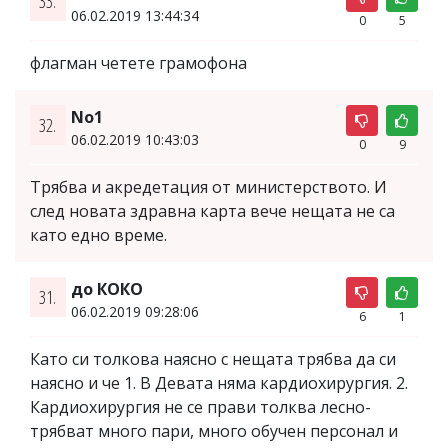
33.
06.02.2019 13:44:34
0
5
флагман четете грамофона
No1
32.
06.02.2019 10:43:03
0
9
Трябва и акредетация от министерството. И
след новата здравна карта вече нещата не са
като едно време.
до КОКО
31.
06.02.2019 09:28:06
6
1
Като си толкова наясно с нещата трябва да си
наясно и че 1. В Девата няма кардиохирургия. 2.
Кардиохирургия не се прави толква лесно-
трябват много пари, много обучен персонал и