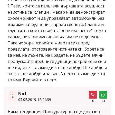
? Тези, които са излъгали държавата всъщност
наистина са "слепци", макар и да демонстрират
охолен живот и да управляват автомобили без
видими затруднения заради слепота. Слепци и
глупци, на които съдбата вече им "плете" тежка
карма, независимо че акъла им не го допуска.
Така че хора, живейте живота си според
правилата, отстоявайте истината си, борете се
за нея, не лъжете, не крадете, не бъдете алчни,
пропускайте дребните душици покрай себе си и
ще видите - възмездието ще дойде. Ще дойде и
за тях, ще дойде и за вас...А него ( възмездието)
го има. Вярвайте в него.
No1
12.
05.02.2019 12:41:39
0
13
Няма тенденция. Прокуратураъа ще доказва