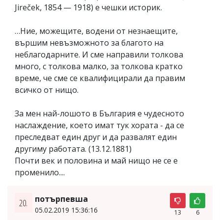
Jireček, 1854 — 1918) e чешки историк.
…Ние, можещите, водени от незнаещите,
вършим невъзможното за благото на
неблагодарните. И сме направили толкова
много, с толкова малко, за толкова кратко
време, че сме се квалифицирали да правим
всичко от нищо.
За мен най-лошото в България е чудесното
наслаждение, което имат тук хората - да се
преследват един друг и да развалят един
другиму работата. (13.12.1881)
Почти век и половина и май нищо не се е
променило....
потърпевша
20.
05.02.2019 15:36:16
13
6