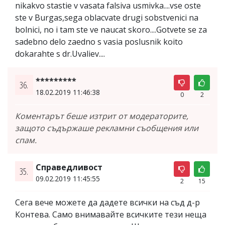
nikakvo stastie v vasata falsiva usmivka....vse oste
ste v Burgas,sega oblacvate drugi sobstvenici na
bolnici, no i tam ste ve naucat skoro....Gotvete se za
sadebno delo zaedno s vasia poslusnik koito
dokarahte s dr.Uvaliev....
*********
36.
18.02.2019 11:46:38
0
2
Коментарът беше изтрит от модераторите,
защото съдържаше рекламни съобщения или
спам.
Справедливост
35.
09.02.2019 11:45:55
2
15
Сега вече можете да дадете всички на съд д-р
Контева. Само внимавайте всичките тези неща