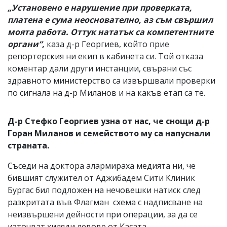
„Установено е нарушение при проверката,
платена е сума неоснователно, аз съм свършил
моята работа. Оттук нататък са компетентните
органи”,
каза д-р Георгиев, който прие
репортерския ни екип в кабинета си. Той отказа
коментар дали други инстанции, свърани със
здравното министерство са извършвали проверки
по сигнала на д-р Миланов и на какъв етап са те.
Д-р Стефко Георгиев узна от нас, че снощи д-р
Горан Миланов и семейството му са напуснали
страната.
Съседи на доктора алармираха медията ни, че
бившият служител от Аджибадем Сити Клиник
Бургас бил подложен на нечовешки натиск след
разкритата във Флагман схема с надписване на
неизвършени дейности при операции, за да се
източват хиляди левове от Касата.