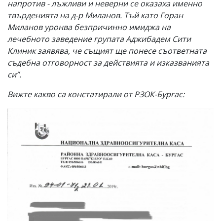
напротив - лъжливи и неверни се оказаха именно
твърденията на д-р Миланов. Тъй като Горан
Миланов уронва безпричинно имиджа на
лечебното заведение групата Аджибадем Сити
Клиник заявява, че същият ще понесе съответната
съдебна отговорност за действията и изказванията
си”.
Вижте какво са констатирали от РЗОК-Бургас: