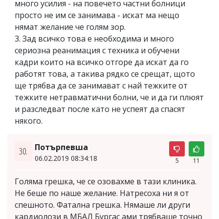
много усилия - на повечето частни болници
просто не им се занимава - искат ма нещо
нямат желание че голям зор.
3. Зад всичко това е необходима и много
сериозна реанимация с техника и обучени
кадри които на всичко отгоре да искат да го
работят това, а такива рядко се срещат, щото
ще трябва да се занимават с най тежките от
тежките нетравматични болни, че и да ги плюят
и разследват после като не успеят да спасят
някого.
Потърпевша
30.
06.02.2019 08:34:18
5
11
Голяма грешка, че се озовахме в тази клиника.
Не беше по наше желание. Натресоха ни я от
спешното. Фатална грешка. Нямаше ли други
кардиолози в МБАЛ Бургас ами трябваше точно