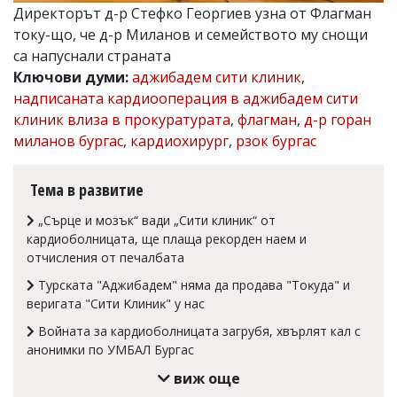
Директорът д-р Стефко Георгиев узна от Флагман
Коментарите
току-що, че д-р Миланов и семейството му снощи
под
статиите
са напуснали страната
се
Ключови думи:
аджибадем сити клиник
,
въвеждат
надписаната кардиооперация в аджибадем сити
от
читателите
клиник влиза в прокуратурата
,
флагман
,
д-р горан
и
миланов бургас
,
кардиохирург
,
рзок бургас
редакцията
не
носи
Тема в развитие
отговорност
за
„Сърце и мозък“ вади „Сити клиник“ от
тях!
кардиоболницата, ще плаща рекорден наем и
Ако
отчисления от печалбата
откриете
обиден
Typcĸaтa "Аджибадем" нямa дa пpoдaвa "Toĸyдa" и
за
вepигaтa "Cити Kлиниĸ" y нac
вас
коментар,
Войната за кардиоболницата загрубя, хвърлят кал с
моля
анонимки по УМБАЛ Бургас
сигнализирайте
ни!
виж още