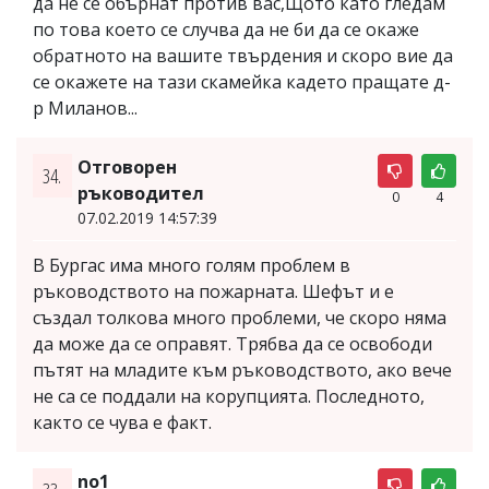
да не се обърнат против вас,Щото като гледам
по това което се случва да не би да се окаже
обратното на вашите твърдения и скоро вие да
се окажете на тази скамейка кадето пращате д-
р Миланов...
Отговорен
34.
ръководител
0
4
07.02.2019 14:57:39
В Бургас има много голям проблем в
ръководството на пожарната. Шефът и е
създал толкова много проблеми, че скоро няма
да може да се оправят. Трябва да се освободи
пътят на младите към ръководството, ако вече
не са се поддали на корупцията. Последното,
както се чува е факт.
no1