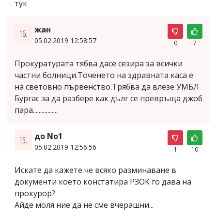
тук
жан
16.
05.02.2019 12:58:57
0
7
Прокуратурата тябва дасе сезира за всички
частни болници.Точенето на здравната каса е
на световно първенство.Трябва да влезе УМБЛ
Бургас за да разбере как дълг се превръща джоб
пара.................
до No1
15.
05.02.2019 12:56:56
1
10
Искате да кажете че всяко разминаване в
документи което констатира РЗОК го дава на
прокурор?
Айде моля ние да не сме вчерашни...