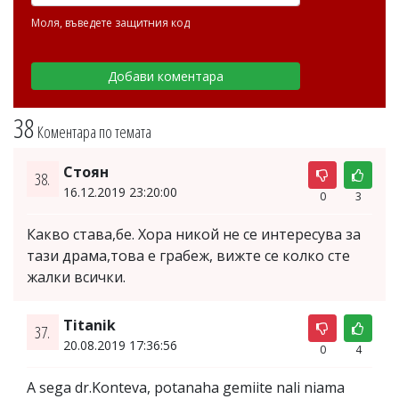
Моля, въведете защитния код
38
Коментара по темата
Стоян
38.
16.12.2019 23:20:00
0
3
Какво става,бе. Хора никой не се интересува за
тази драма,това е грабеж, вижте се колко сте
жалки всички.
Titanik
37.
20.08.2019 17:36:56
0
4
A sega dr.Konteva, potanaha gemiite nali niama