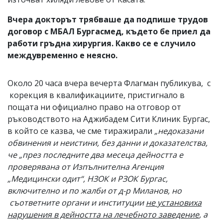
Вчера докторът трябваше да подпише трудов
договор с МБАЛ Бургасмед, където бе приел да
работи гръдна хирургия. Какво се е случило
междувременно е неясно.
Около 20 часа вчера вечерта Флагман публикува, с
корекция в квалификациите, пристигнало в
пощата ни официално право на отговор от
ръководството на Аджибадем Сити Клиник Бургас,
в който се казва, че сме тиражирали
„недоказани
обвинения и неистини, без данни и доказателства,
че „през последните два месеца дейността е
проверявана от Изпълнителна Агенция
„Медицински одит“, НЗОК и РЗОК Бургас,
включително и по жалби от д-р Миланов, но
съответните органи и институции
не установиха
нарушения в дейността на лечебното заведение
, а