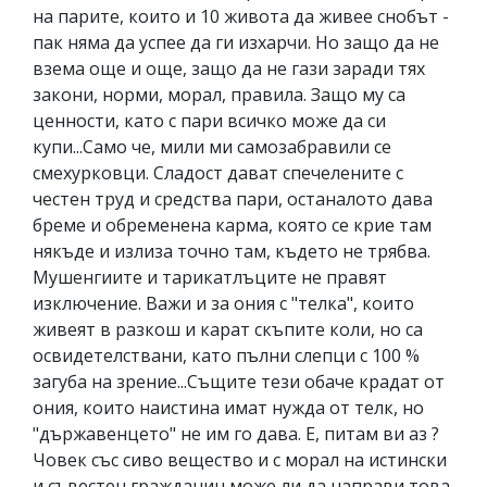
на парите, които и 10 живота да живее снобът -
пак няма да успее да ги изхарчи. Но защо да не
взема още и още, защо да не гази заради тях
закони, норми, морал, правила. Защо му са
ценности, като с пари всичко може да си
купи...Само че, мили ми самозабравили се
смехурковци. Сладост дават спечелените с
честен труд и средства пари, останалото дава
бреме и обременена карма, която се крие там
някъде и излиза точно там, където не трябва.
Мушенгиите и тарикатлъците не правят
изключение. Важи и за ония с "телка", които
живеят в разкош и карат скъпите коли, но са
освидетелствани, като пълни слепци с 100 %
загуба на зрение...Същите тези обаче крадат от
ония, които наистина имат нужда от телк, но
"държавенцето" не им го дава. Е, питам ви аз ?
Човек със сиво вещество и с морал на истински
и съвестен гражданин може ли да направи това