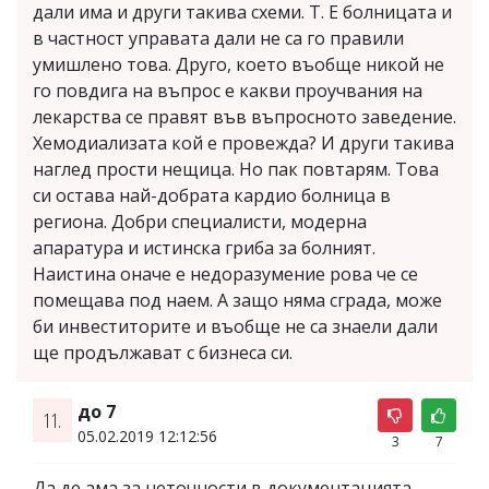
дали има и други такива схеми. Т. Е болницата и
в частност управата дали не са го правили
умишлено това. Друго, което въобще никой не
го повдига на въпрос е какви проучвания на
лекарства се правят във въпросното заведение.
Хемодиализата кой е провежда? И други такива
наглед прости нещица. Но пак повтарям. Това
си остава най-добрата кардио болница в
региона. Добри специалисти, модерна
апаратура и истинска гриба за болният.
Наистина оначе е недоразумение рова че се
помещава под наем. А защо няма сграда, може
би инвеститорите и въобще не са знаели дали
ще продължават с бизнеса си.
до 7
11.
05.02.2019 12:12:56
3
7
Да де ама за неточности в документацията