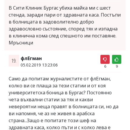
В Сити Клиник Бургас убиха майка ми с шест
стенда, заради пари от здравната каса. Постъпи
в болницата в задоволително добро
здравословно състояние, според тях и изпадна
в клинична кома след спешното им поставяне.
Мръсници
флЕгман
19.
05.02.2019 13:23:06
6
9
Само да попитам журналистите от флЕгман,
колко ви се плаща за тези статии и от коя
университетска боница в Бургас? Постоянно
чета въхвални статии за тях и какви
невероятни неща правят в болницата си, но да
ви напомня, че аз не живея в арабска
страна...Защо е попитате този шеф на
здравната каса, колко пъти и с колко лева е