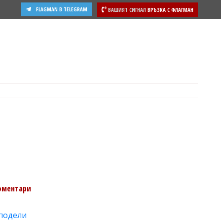
FLAGMAN В TELEGRAM
ВАШИЯТ СИГНАЛ
ВРЪЗКА С ФЛАГМАН
оментари
подели