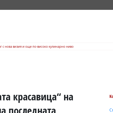
г с нова визия и още по-високо кулинарно ниво
та красавица“ на
К
а последната
С