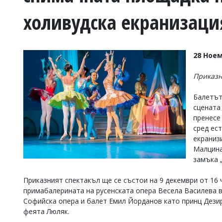
УКРАЙНА
холивудска екранизаци
СПОРТ
РАЗСЛЕДВАНЕ
БИЗНЕС
28 Ноем
ЮГ
Приказн
Управители:
Балетът
Веселин
сцената
Василев,
email:
пренесе
v.vasilev@flagman.bg
сред ес
Катя
екраниз
Касабова,
Малцина
еmail:
k.kassabova@flagman.bg
замъка 
Главен
редактор:
Приказният спектакъл ще се състои на 9 декември от 16
Иван
примабалерината на русенската опера Весела Василева в
Колев,
Софийска опера и балет Емил Йорданов като принц Дезир
email:
феята Люляк.
office@flagman.bg