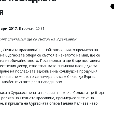
я
ври 2017
, Вторник, 20:31 ч.
ият спектакъл ще се състои на 9 декември
 „Спящата красавица“ на Чайковски, чиято премиера на
 на бургаската опера се състоя в началото на май, ще се
 на необичайно място. Постановката ще бъде поставена
тествения декор, използван като снимачна площадка за
иране на последната едноименна холивудска продукция.
 знаят, че мястото се намира съвсем близо до Бургас –
„Влюбен във вятъра“ в Равадиново.
 часа в Художествената галерия в замъка. Солисти ще бъдат
 ролята на Спящата красавица, премиер-солистът на
е, и примата на бургаската опера Галина Калчева като