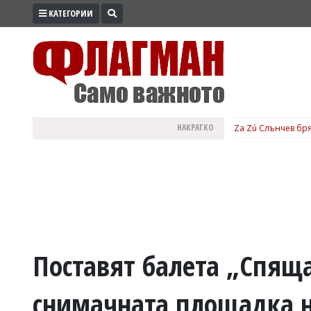
КАТЕГОРИИ
ПРОМО
ЗОНА
ИЗБОРИ
2026
ПРАКТИЧНО
НАКРАТКО
Za Zú Слънчев бря
КУЛТУРА
ЗДРАВЕ
ПОЛИТИКА
ОБЩИНИ
ОБЩЕСТВО
ЛАЙФСТАЙЛ
Поставят балета „Спяща
ВОЙНАТА
снимачната площадка н
В