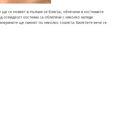
 ще се появят в пълния си блясък, облечени в костюмите
д осемдесет костюма са облепени с няколко хиляди
балерините ще сменят по няколко тоалета. Билетите вече се