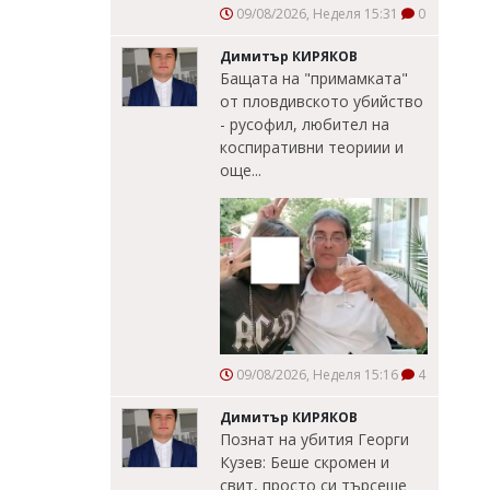
09/08/2026, Неделя 15:31
0
Димитър КИРЯКОВ
Бащата на "примамката"
от пловдивското убийство
- русофил, любител на
коспиративни теориии и
още...
09/08/2026, Неделя 15:16
4
Димитър КИРЯКОВ
Познат на убития Георги
Кузев: Беше скромен и
свит, просто си търсеше