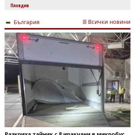
Пловдив
Всички новини
България
Разкриха тайник с 8 иракчани в микробус