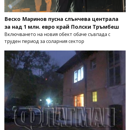
Веско Маринов пусна слънчева централа
за над 1 млн. евро край Полски Тръмбеш
Включването на новия обект обаче съвпада с
труден период за соларния сектор