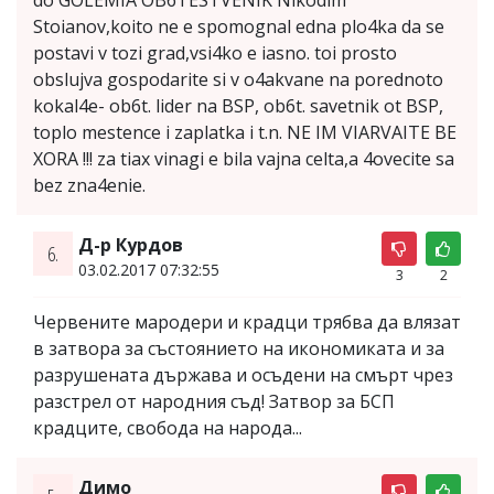
do GOLEMIA OB6TESTVENIK Nikodim
Stoianov,koito ne e spomognal edna plo4ka da se
postavi v tozi grad,vsi4ko e iasno. toi prosto
obslujva gospodarite si v o4akvane na porednoto
kokal4e- ob6t. lider na BSP, ob6t. savetnik ot BSP,
toplo mestence i zaplatka i t.n. NE IM VIARVAITE BE
XORA !!! za tiax vinagi e bila vajna celta,a 4ovecite sa
bez zna4enie.
Д-р Курдов
6.
03.02.2017 07:32:55
3
2
Червените мародери и крадци трябва да влязат
в затвора за състоянието на икономиката и за
разрушената държава и осъдени на смърт чрез
разстрел от народния съд! Затвор за БСП
крадците, свобода на народа...
Димо