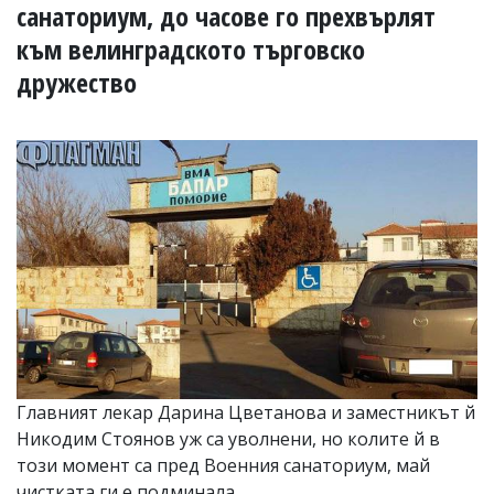
УКРАЙНА
санаториум, до часове го прехвърлят
СПОРТ
към велинградското търговско
РАЗСЛЕДВАНЕ
дружество
БИЗНЕС
ЮГ
Управители:
Веселин
Василев,
email:
v.vasilev@flagman.bg
Катя
Касабова,
еmail:
k.kassabova@flagman.bg
Главен
редактор:
Главният лекар Дарина Цветанова и заместникът й
Иван
Никодим Стоянов уж са уволнени, но колите й в
Колев,
email:
този момент са пред Военния санаториум, май
office@flagman.bg
чистката ги е подминала