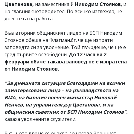
Цветанова,
на заместника й
Никодим Стоянов
, и
на главния счетоводител. По всичко изглежда, че
днес те са на работа.
Във вторник общинският лидер на БСП Никодим
Стоянов обеща на Флагман.бг, че ще изпрати
заповедта си за уволнение. Той твърдеше, че ще е
сред първите освободени.
До 12 часа на 2
февруари обаче такава заповед не е изпратена
от Никодим Стоянов.
"За днешната ситуация благодарим на всички
заинтересовани лица – на ръководството на
ВМА, на бившия военен министър Николай
Ненчев, на управителя д-р Цветанова, и на
общинския съветник от БСП Никодим Стоянов",
казаха уволнените служители.
В същото време се очаква до часове Военният