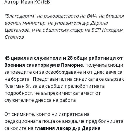
Автор: Иван КОЛЕВ
"Благодарим" на ръководството на ВМА, на бившия
военен министър, на управителя д-р Дарина
Цветанова, и на общинския лидер на БСП Никодим
Стоянов
45 цивилни служители и 28 общи работници от
Военния санаториум в Поморие
, получиха снощи
заповедите си за освобождаване и от днес вече са
на борсата. Представител на синдиката се свърза с
Флагман.бг, за да съобщи прелюбопитната
подробност, че въпреки чистката част от
служителите днес са на работа.
От снимките, които ни изпратиха на
редакционната поща се вижда, че пред болницата
са колите на
главния лекар д-р Дарина