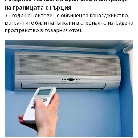
на границата с Гърция
31-годишен литовец е обвинен за каналджийство,
мигрантите били натъпкани в специално изградено
пространство в товарния отсек