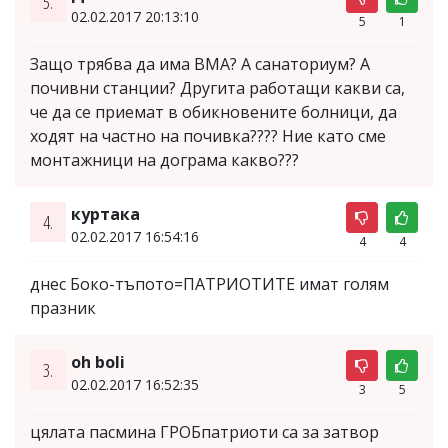
5.
02.02.2017 20:13:10
5
1
Защо трябва да има ВМА? А санаториум? А
почивни станции? Другита работащи какви са,
че да се приемат в обикновените болници, да
ходят на частно на почивка???? Ние като сме
монтажници на дограма какво???
куртака
4.
02.02.2017 16:54:16
4
4
днес Боко-тъпото=ПАТРИОТИТЕ имат голям
празник
oh boli
3.
02.02.2017 16:52:35
3
5
цялата пасмина ГРОБпатриоти са за затвор