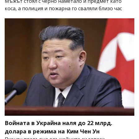
Мъжът стоял с черно наметало и предмет като
коса, а полиция и пожарна го сваляли близо час
Войната в Украйна наля до 22 млрд.
долара в режима на Ким Чен Ун