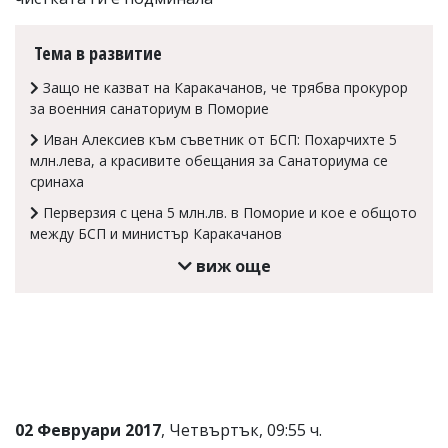
Коментарите
под
Тема в развитие
статиите
се
Защо не казват на Каракачанов, че трябва прокурор
въвеждат
за военния санаториум в Поморие
от
читателите
Иван Алексиев към съветник от БСП: Похарчихте 5
и
млн.лева, а красивите обещания за Санаториума се
редакцията
сринаха
не
носи
Перверзия с цена 5 млн.лв. в Поморие и кое е общото
отговорност
между БСП и министър Каракачанов
за
тях!
виж още
Ако
откриете
обиден
за
вас
коментар,
моля
сигнализирайте
ни!
02 Февруари 2017
, Четвъртък, 09:55 ч.