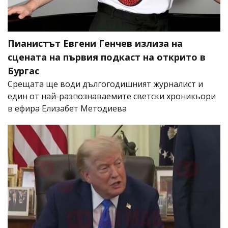
Пианистът Евгени Генчев излиза на
сцената на първия подкаст на открито в
Бургас
Срещата ще води дългогодишният журналист и
един от най-разпознаваемите светски хроникьори
в ефира Елизабет Методиева