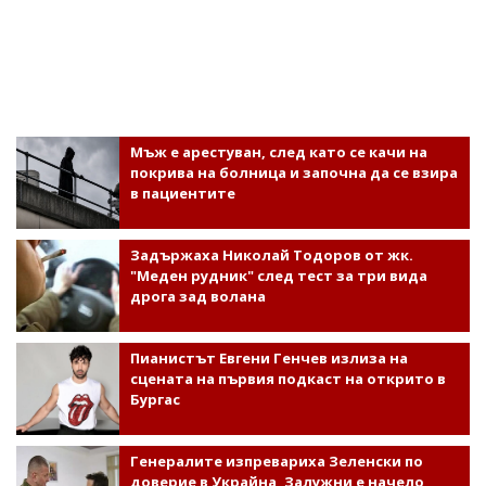
Мъж е арестуван, след като се качи на
покрива на болница и започна да се взира
в пациентите
Задържаха Николай Тодоров от жк.
"Меден рудник" след тест за три вида
дрога зад волана
Пианистът Евгени Генчев излиза на
сцената на първия подкаст на открито в
Бургас
Генералите изпревариха Зеленски по
доверие в Украйна, Залужни е начело