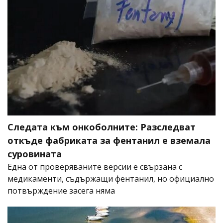
Следата към онкоболните: Разследват
откъде фабриката за фентанил е вземала
суровината
Една от проверяваните версии е свързана с
медикаменти, съдържащи фентанил, но официално
потвърждение засега няма