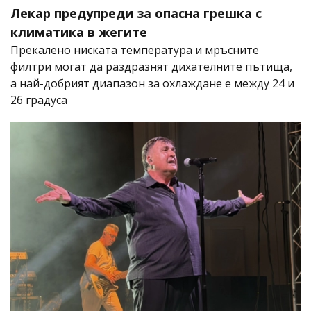
Лекар предупреди за опасна грешка с
климатика в жегите
Прекалено ниската температура и мръсните
филтри могат да раздразнят дихателните пътища,
а най-добрият диапазон за охлаждане е между 24 и
26 градуса