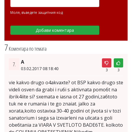
Моля, въведете защитния код
7
Коментара по темата
A
7.
03.02.2017 08:18:40
3
3
vie kakvo drugo o4akvaxte? ot BSP kakvo drugo ste
videli osven da grabi i ru6i s aktivnata pomo6t na
ibrik4iite si? sxemata e iasna ot 27 godini,za6toto
tuk ne e rumania i te go znaiat. jalko za
xorata,koito ostavixa 30-40 godini ot jivota si v tozi
sanatorium i sega sa izxvarleni na ulicata s goli
obe6tania za VIARA V SVETLOTO BADE6TE. kolkoto