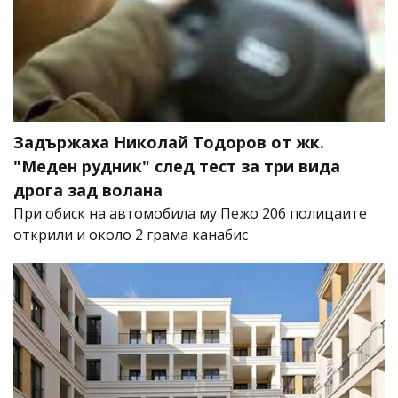
Задържаха Николай Тодоров от жк.
"Меден рудник" след тест за три вида
дрога зад волана
При обиск на автомобила му Пежо 206 полицаите
открили и около 2 грама канабис