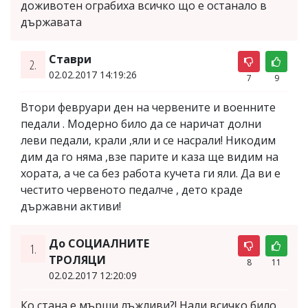
доживотен ограбиха всичко що е останало в
държавата
Ставри
2.
02.02.2017 14:19:26
7
9
Втори февруари ден на червените и военните
педали . Модерно било да се наричат долни
леви педали, крали ,яли и се насрали! Никодим
дим да го няма ,взе парите и каза ще видим на
хората, а че са без работа кучета ги яли. Да ви е
честито червеното педалче , дето краде
държавни активи!
До СОЦИАЛНИТЕ
1.
ТРОЛЯЦИ
8
11
02.02.2017 12:20:09
Ко стана е мърши лъжливи?! Нали всичко било