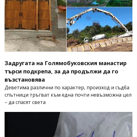
Задругата на Голямобуковския манастир
търси подкрепа, за да продължи да го
възстановява
Деветима различни по характер, произход и съдба
спътници тръгват към една почти невъзможна цел
– да спасят света