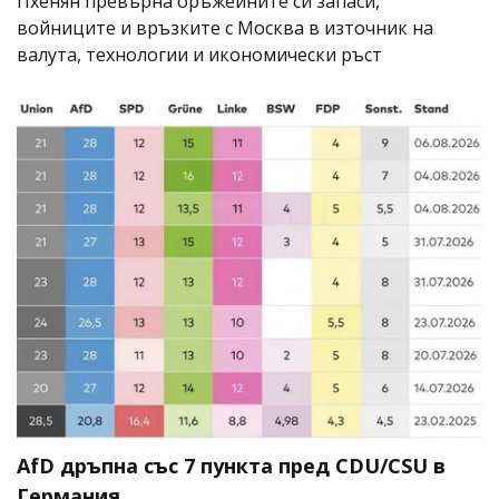
Пхенян превърна оръжейните си запаси,
войниците и връзките с Москва в източник на
валута, технологии и икономически ръст
AfD дръпна със 7 пункта пред CDU/CSU в
Германия