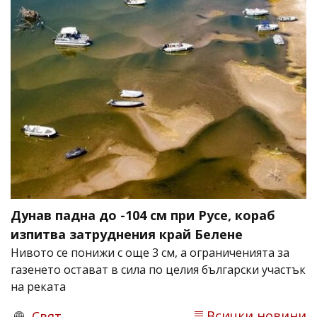
Дунав падна до -104 см при Русе, кораб
изпитва затруднения край Белене
Нивото се понижи с още 3 см, а ограниченията за
газенето остават в сила по целия български участък
на реката
Всички новини
Свят