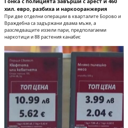
Гонка с полицията завърши с арест и 460
хил. евро, разбиха и наркооранжерия
При две отделни операции в кварталите Борово и
Враждебна са задържани двама мъже, а
разследващите иззели пари, предполагаеми
наркотици и 88 растения канабис