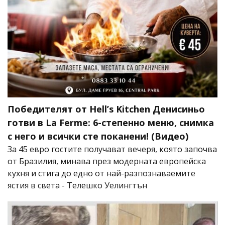
Победителят от Hell’s Kitchen Денисиньо
готви в La Ferme: 6-степенно меню, снимка
с него и всички сте поканени! (Видео)
За 45 евро гостите получават вечеря, която започва
от Бразилия, минава през модерната европейска
кухня и стига до едно от най-разпознаваемите
ястия в света - Телешко Уелингтън