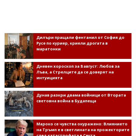
Дилъри пращали фентанил от София до
Русе по куриер, криели дрогата в
маратонки
Дневен хороскоп за 8 август: Любов за
Лъва, а Стрелците да се доверят на
интуицията
Дунав разкри двама войници от Втората
световна война в Будапеща
Мароко се чувства окуражено: Влиянието
на Тръмп е в светлината на прожекторите
след катастрофата в Сеута