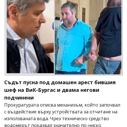
Съдът пусна под домашен арест бившия
шеф на ВиК-Бургас и двама негови
подчинени
Прокуратурата описва механизъм, който започвал
с въздействие върху устройствата за отчитане на
използваната вода. Чрез техническо средство
водомерът показвал значително по-ниско