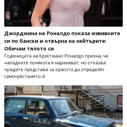
Джорджина на Роналдо показа извивките
си по бански и отвърна на хейтърите:
Обичам тялото си
Годеницата на Кристиано Роналдо призна, че
нападките понякога я нараняват, но отказва
чуждите представи за красота да определят
самочувствието ѝ