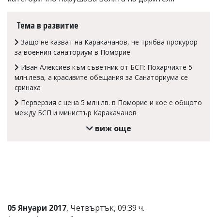
Коментарите
под
Тема в развитие
статиите
се
Защо не казват на Каракачанов, че трябва прокурор
въвеждат
за военния санаториум в Поморие
от
читателите
Иван Алексиев към съветник от БСП: Похарчихте 5
и
млн.лева, а красивите обещания за Санаториума се
редакцията
сринаха
не
носи
Перверзия с цена 5 млн.лв. в Поморие и кое е общото
отговорност
между БСП и министър Каракачанов
за
тях!
виж още
Ако
откриете
обиден
за
вас
коментар,
моля
сигнализирайте
ни!
05 Януари 2017
, Четвъртък, 09:39 ч.