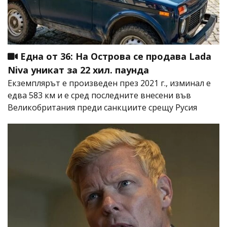
Една от 36: На Острова се продава Lada
Niva уникат за 22 хил. паунда
Екземплярът е произведен през 2021 г., изминал е
едва 583 км и е сред последните внесени във
Великобритания преди санкциите срещу Русия