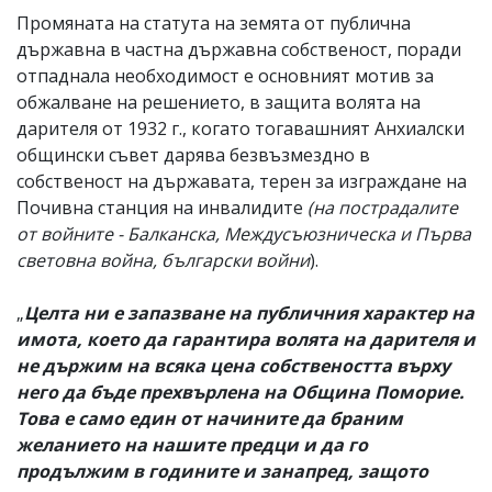
Промяната на статута на земята от публична
държавна в частна държавна собственост, поради
отпаднала необходимост е основният мотив за
обжалване на решението, в защита волята на
дарителя от 1932 г., когато тогавашният Анхиалски
общински съвет дарява безвъзмездно в
собственост на държавата, терен за изграждане на
Почивна станция на инвалидите
(на пострадалите
от войните - Балканска, Междусъюзническа и Първа
световна война, български войни
).
„
Целта ни е запазване на публичния характер на
имота, което да гарантира волята на дарителя и
не държим на всяка цена собствеността върху
него да бъде прехвърлена на Община Поморие.
Това е само един от начините да браним
желанието на нашите предци и да го
продължим в годините и занапред, защото