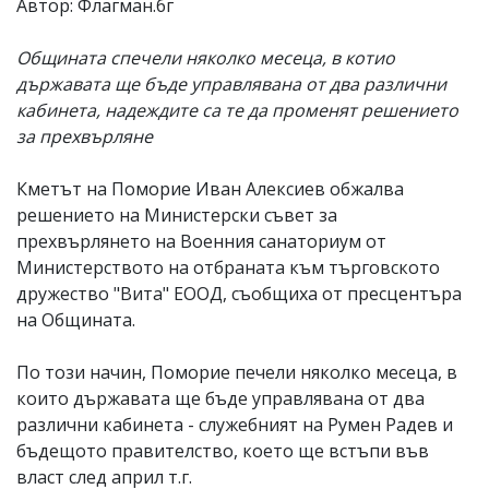
Автор: Флагман.бг
Общината спечели няколко месеца, в котио
държавата ще бъде управлявана от два различни
кабинета, надеждите са те да променят решението
за прехвърляне
Кметът на Поморие Иван Алексиев обжалва
решението на Министерски съвет за
прехвърлянето на Военния санаториум от
Министерството на отбраната към търговското
дружество "Вита" ЕООД, съобщиха от пресцентъра
на Общината.
По този начин, Поморие печели няколко месеца, в
които държавата ще бъде управлявана от два
различни кабинета - служебният на Румен Радев и
бъдещото правителство, което ще встъпи във
власт след април т.г.