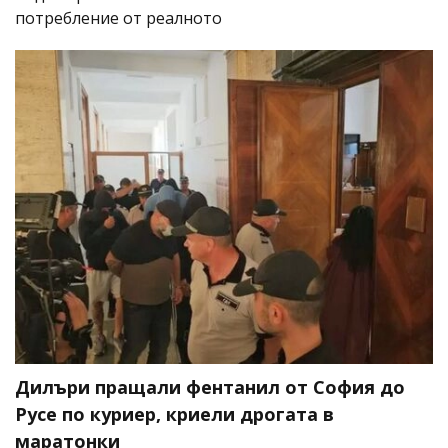
потребление от реалното
Дилъри пращали фентанил от София до
Русе по куриер, криели дрогата в
маратонки