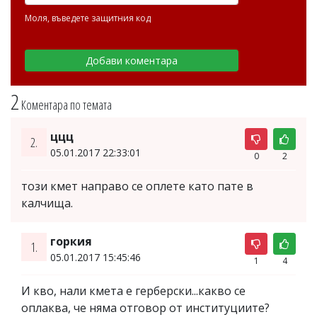
Моля, въведете защитния код
2
Коментара по темата
ццц
2.
05.01.2017 22:33:01
0
2
този кмет направо се оплете като пате в
калчища.
горкия
1.
05.01.2017 15:45:46
1
4
И кво, нали кмета е герберски...какво се
оплаква, че няма отговор от институциите?