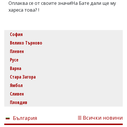
Оплаква се от своите значи!На Бате дали ще му
хареса това? !
София
Велико Търново
Плевен
Русе
Варна
Стара Загора
Ямбол
Сливен
Пловдив
Всички новини
България