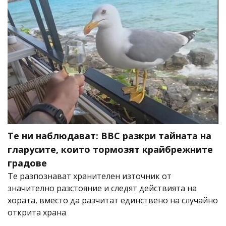
Те ни наблюдават: BBC разкри тайната на
гларусите, които тормозят крайбрежните
градове
Те разпознават хранителен източник от
значително разстояние и следят действията на
хората, вместо да разчитат единствено на случайно
открита храна