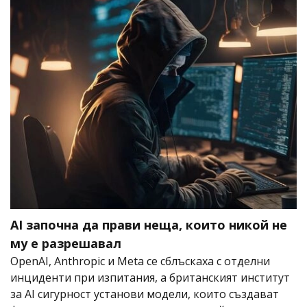
AI започна да прави неща, които никой не
му е разрешавал
OpenAI, Anthropic и Meta се сблъскаха с отделни
инциденти при изпитания, а британският институт
за AI сигурност установи модели, които създават