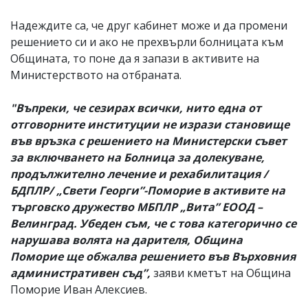
Надеждите са, че друг кабинет може и да промени
решението си и ако не прехвърли болницата към
Общината, то поне да я запази в активите на
Министерството на отбраната.
"Въпреки, че сезирах всички, нито една от
отговорните институции не изрази становище
във връзка с решението на Министерски съвет
за включването на Болница за долекуване,
продължително лечение и рехабилитация /
БДПЛР/ „Свети Георги”-Поморие в активите на
търговско дружество МБПЛР „Вита” ЕООД –
Велинград. Убеден съм, че с това категорично се
нарушава волята на дарителя, Община
Поморие ще обжалва решението във Върховния
административен съд”,
заяви кметът на Община
Поморие Иван Алексиев.