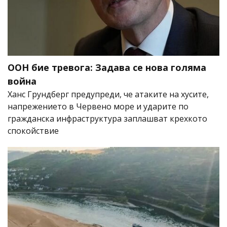
ООН бие тревога: Задава се нова голяма
война
Ханс Грундберг предупреди, че атаките на хусите,
напрежението в Червено море и ударите по
гражданска инфраструктура заплашват крехкото
спокойствие