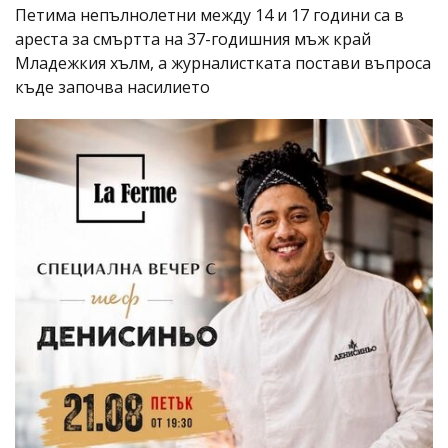
Петима непълнолетни между 14 и 17 години са в
ареста за смъртта на 37-годишния мъж край
Младежкия хълм, а журналистката постави въпроса
къде започва насилието