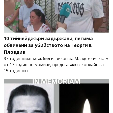
10 тийнейджъри задържани, петима
обвинени за убийството на Георги в
Пловдив
37-годишният мъж бил извикан на Младежкия хълм
от 17-годишно момиче, представяло се онлайн за
15-годишно