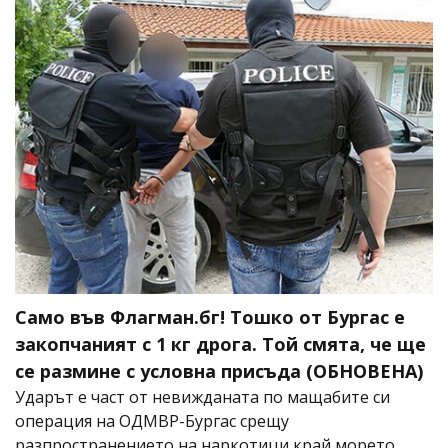
Само във Флагман.бг! Тошко от Бургас е
закопчаният с 1 кг дрога. Той смята, че ще
се размине с условна присъда (ОБНОВЕНА)
Ударът е част от невижданата по мащабите си
операция на ОДМВР-Бургас срещу
разпространението на наркотици край морето