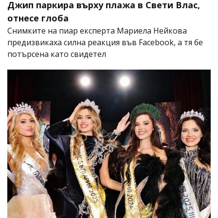
Джип паркира върху плажа в Свети Влас,
отнесе глоба
Снимките на пиар експерта Мариела Нейкова
предизвикаха силна реакция във Facebook, а тя бе
потърсена като свидетел