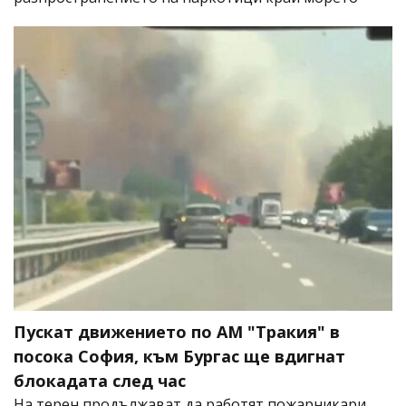
Пускат движението по АМ "Тракия" в
посока София, към Бургас ще вдигнат
блокадата след час
На терен продължават да работят пожарникари,