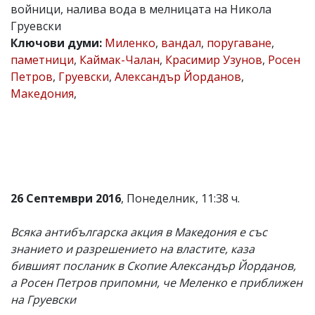
войници, налива вода в мелницата на Никола
Коментарите
Груевски
под
статиите
Ключови думи:
Миленко
,
вандал
,
поругаване
,
се
паметници
,
Каймак-Чалан
,
Красимир Узунов
,
Росен
въвеждат
Петров
,
Груевски
,
Александър Йорданов
,
от
читателите
Македония
,
и
редакцията
не
носи
отговорност
за
тях!
Ако
26 Септември 2016
, Понеделник, 11:38 ч.
откриете
обиден
за
Всяка антибългарска акция в Македония е със
вас
знанието и разрешението на властите, каза
коментар,
бившият посланик в Скопие Александър Йорданов,
моля
сигнализирайте
а Росен Петров припомни, че Меленко е приближен
ни!
на Груевски