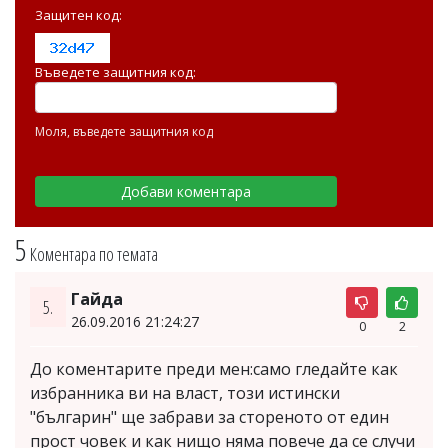
Защитен код:
Въведете защитния код:
Моля, въведете защитния код
5
Коментара по темата
Гайда
5.
26.09.2016 21:24:27
0
2
До коментарите преди мен:само гледайте как
избранника ви на власт, този истински
"българин" ще забрави за стореното от един
прост човек и как нищо няма повече да се случи