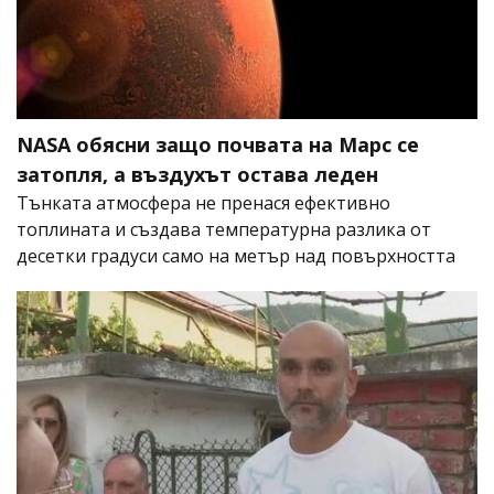
NASA обясни защо почвата на Марс се
затопля, а въздухът остава леден
Тънката атмосфера не пренася ефективно
топлината и създава температурна разлика от
десетки градуси само на метър над повърхността