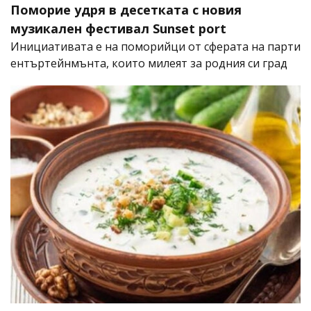
Поморие удря в десетката с новия
музикален фестивал Sunset port
Инициативата е на поморийци от сферата на парти
ентъртейнмънта, които милеят за родния си град