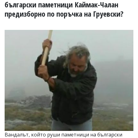
УКРАЙНА
български паметници Каймак-Чалан
СПОРТ
предизборно по поръчка на Груевски?
РАЗСЛЕДВАНЕ
БИЗНЕС
ЮГ
Управители:
Веселин
Василев,
email:
v.vasilev@flagman.bg
Катя
Касабова,
еmail:
k.kassabova@flagman.bg
Главен
редактор:
Иван
Колев,
email:
office@flagman.bg
Вандалът, който руши паметници на български