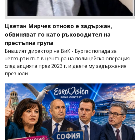
Цветан Мирчев отново е задържан,
обвиняват го като ръководител на
престъпна група
Бившият директор на ВиК - Бургас попада за
четвърти път в центъра на полицейска операция
след акцията през 2023 г. и двете му задържания
през юли