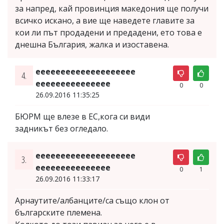
за напред, кай провинция македония ще получи
всичко искано, а вие ще наведете главите за
кои ли път продадени и предадени, ето това е
днешна България, жалка и изоставена.
ееееееееееееееееееее
4.
еееееееееееееее
0
0
26.09.2016 11:35:25
БЮРМ ще влезе в ЕС,кога си види
задникът без огледало.
ееееееееееееееееееее
3.
еееееееееееееее
0
1
26.09.2016 11:33:17
Арнаутите/албанците/са също клон от
българските племена.