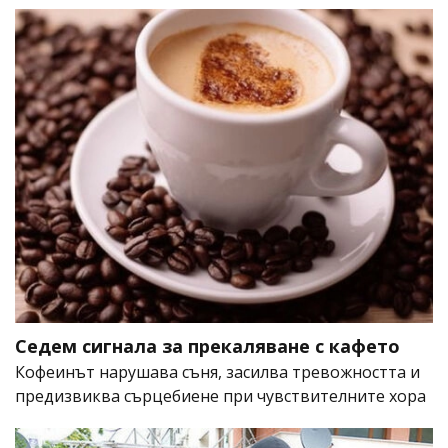
Седем сигнала за прекаляване с кафето
Кофеинът нарушава съня, засилва тревожността и
предизвиква сърцебиене при чувствителните хора