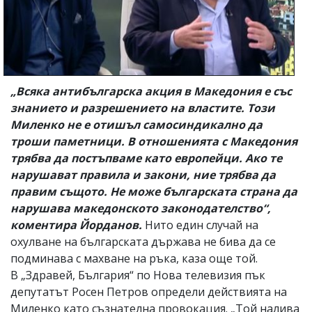
„Всяка антибългарска акция в Македония е със
знанието и разрешението на властите. Този
Миленко не е отишъл самосиндикално да
троши паметници. В отношенията с Македония
трябва да постъпваме като европейци. Ако те
нарушават правила и закони, ние трябва да
правим същото. Не може българската страна да
нарушава македонското законодателство“,
коментира Йорданов.
Нито един случай на
охулване на българската държава не бива да се
подминава с махване на ръка, каза още той.
В „Здравей, България“ по Нова телевизия пък
депутатът Росен Петров определи действията на
Миленко като съзнателна провокация. „Той налива