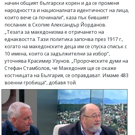
начин общият български корен и да се променя
народността и националната идентичност на лица,
които вече са починали“, каза пък бившият
посланик в Скопие Александър Йорданов.
„Тезата за македонизма е отричането на
еднаквостта. Тази политика започва през 1917 г.,
когато на македонските деца им се спуска списък с
10 имена, които са задължителни за избор“,
уточнява Красимир Узунов. „Пророческите думи на
Стефан Стамболов, че Македония ще се окаже
костницата на България, се оправдават. Имаме 483
военни гробища“, добавя той.