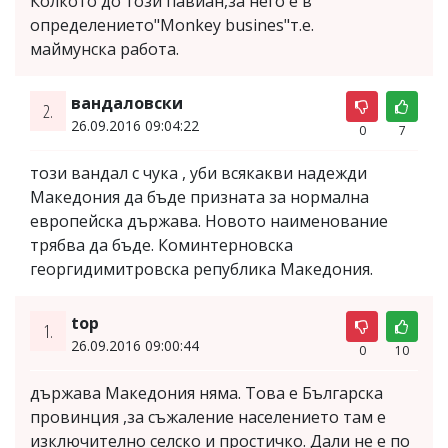
Колкото до този павиан,за него е в
определението"Monkey busines"т.е.
маймунска работа.
вандаловски
2.
26.09.2016 09:04:22
0
7
този вандал с чука , уби всякакви надежди
Македония да бъде призната за нормална
европейска държава. Новото наименование
трябва да бъде. Коминтерновска
георгидимитровска република Македония.
top
1.
26.09.2016 09:00:44
0
10
държава Македония няма. Това е Българска
провинция ,за съжаление населението там е
изключително селско и простичко. Дали не е по