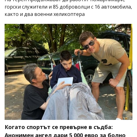
горски служители и 85 доброволци с 16 автомобила,
както и два военни хеликоптера
Когато спортът се превърне в съдба:
Анонимен ангел дари 5 000 евро за болно