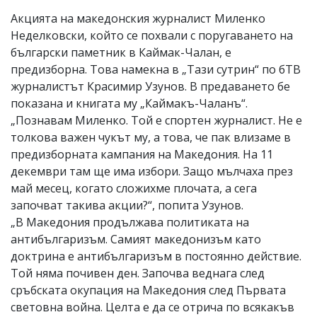
Акцията на македонския журналист Миленко
Неделковски, който се похвали с поругаването на
български паметник в Каймак-Чалан, е
предизборна. Това намекна в „Тази сутрин“ по бТВ
журналистът Красимир Узунов. В предаването бе
показана и книгата му „Каймакъ-Чаланъ“.
„Познавам Миленко. Той е спортен журналист. Не е
толкова важен чукът му, а това, че пак влизаме в
предизборната кампания на Македония. На 11
декември там ще има избори. Защо мълчаха през
май месец, когато сложихме плочата, а сега
започват такива акции?“, попита Узунов.
„В Македония продължава политиката на
антибългаризъм. Самият македонизъм като
доктрина е антибългаризъм в постоянно действие.
Той няма почивен ден. Започва веднага след
сръбската окупация на Македония след Първата
световна война. Целта е да се отрича по всякакъв