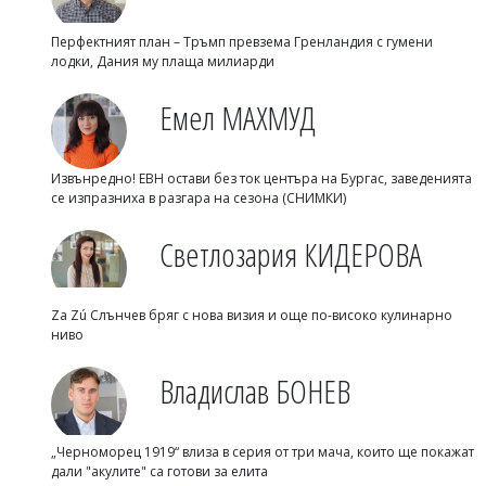
Перфектният план – Тръмп превзема Гренландия с гумени
лодки, Дания му плаща милиарди
Емел МАХМУД
Извънредно! ЕВН остави без ток центъра на Бургас, заведенията
се изпразниха в разгара на сезона (СНИМКИ)
Светлозария КИДЕРОВА
Za Zú Слънчев бряг с нова визия и още по-високо кулинарно
ниво
Владислав БОНЕВ
„Черноморец 1919“ влиза в серия от три мача, които ще покажат
дали "акулите" са готови за елита