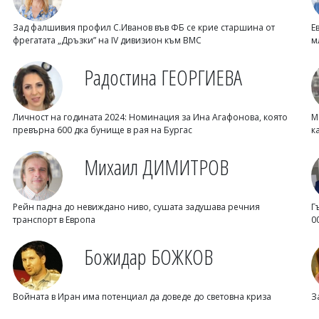
Зад фалшивия профил С.Иванов във ФБ се крие старшина от
Е
фрегатата „Дръзки” на IV дивизион към ВМС
м
Радостина ГЕОРГИЕВА
Личност на годината 2024: Номинация за Ина Агафонова, която
М
превърна 600 дка бунище в рая на Бургас
к
Михаил ДИМИТРОВ
Рейн падна до невиждано ниво, сушата задушава речния
Г
транспорт в Европа
0
Божидар БОЖКОВ
Войната в Иран има потенциал да доведе до световна криза
З