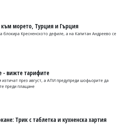
и към морето, Турция и Гърция
 блокира Кресненското дефиле, а на Капитан Андреево се
е - вижте тарифите
и изтичат през август, а АПИ предупреди шофьорите да
те преди плащане
кане: Трик с таблетка и кухненска хартия