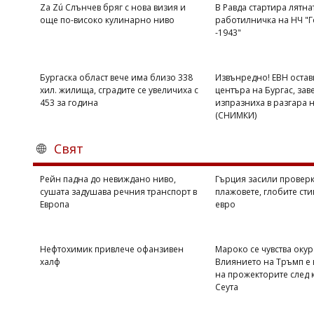
Za Zú Слънчев бряг с нова визия и
В Равда стартира лятна
още по-високо кулинарно ниво
работилничка на НЧ "Г
-1943"
Бургаска област вече има близо 338
Извънредно! ЕВН остав
хил. жилища, сградите се увеличиха с
центъра на Бургас, зав
453 за година
изпразниха в разгара 
(СНИМКИ)
Свят
Рейн падна до невиждано ниво,
Гърция засили проверк
сушата задушава речния транспорт в
плажовете, глобите сти
Европа
евро
Нефтохимик привлече офанзивен
Мароко се чувства оку
халф
Влиянието на Тръмп е 
на прожекторите след 
Сеута