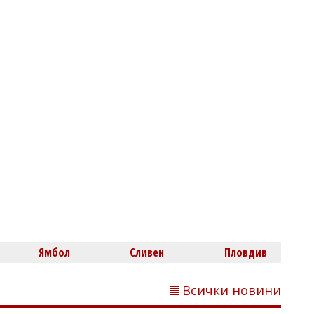
07/08/2026, Петък 20:00
3
Димитър КИРЯКОВ
Нефтохимик привлече офанзивен
халф
Ямбол
Сливен
Пловдив
Всички новини
07/08/2026, Петък 19:31
2