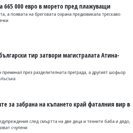
а 665 000 евро в морето пред плажуващи
та, а появата на бреговата охрана предизвикала трескаво
ачки
български тир затвори магистралата Атина-
 преминал през разделителната преграда, а другият шофьор
сблъсъка
те за забрана на къпането край фаталния вир в
дупреждения след смъртта на две деца и техните баба и дядо,
азват счупени