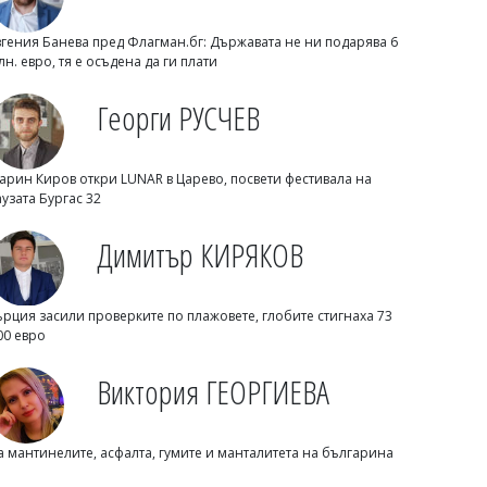
вгения Банева пред Флагман.бг: Държавата не ни подарява 6
лн. евро, тя е осъдена да ги плати
Георги РУСЧЕВ
07/08/2026, Петък 17:30
3
Михаил ДИМИТРОВ
арин Киров откри LUNAR в Царево, посвети фестивала на
Трима маскирани нападнаха и
аузата Бургас 32
изнасилиха млад мъж в Англия
Димитър КИРЯКОВ
ърция засили проверките по плажовете, глобите стигнаха 73
00 евро
Виктория ГЕОРГИЕВА
а мантинелите, асфалта, гумите и манталитета на българина
07/08/2026, Петък 17:00
6