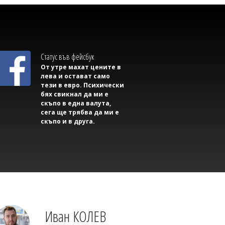
Статус във фейсбук
От утре махат цените в
лева и остават само
тези в евро. Психически
бях свикнал да ми е
скъпо в една валута,
07/08/2026, Петък 18:31
0
сега ще трябва да ми е
скъпо и в друга.
Михаил ДИМИТРОВ
Съветник иска да направи секс парти в
сградата на Общината, плаши със съд,
ако му откажат
Иван КОЛЕВ