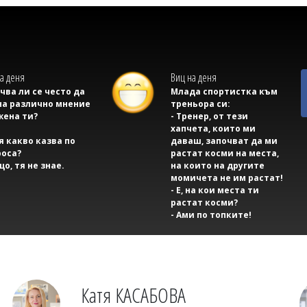
а деня
Виц на деня
учва ли се често да
Млада спортистка към
на различно мнение
треньора си:
жена ти?
- Тренер, от тези
хапчета, които ми
тя какво казва по
даваш, започват да ми
оса?
растат косми на места,
що, тя не знае.
на които на другите
момичета не им растат!
- Е, на кои места ти
растат косми?
- Ами по топките!
Катя КАСАБОВА