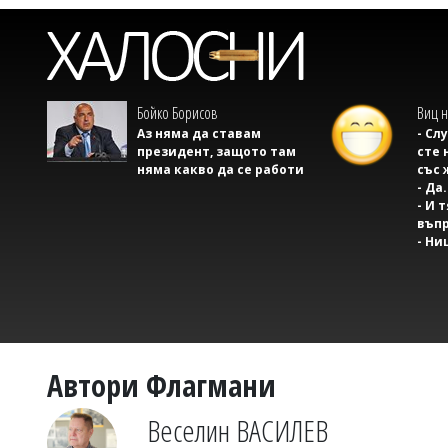
Бойко Борисов
Виц н
Аз няма да ставам
- Сл
президент, защото там
сте 
няма какво да се работи
със 
- Да.
- И 
въпр
- Ни
Автори Флагмани
Веселин ВАСИЛЕВ