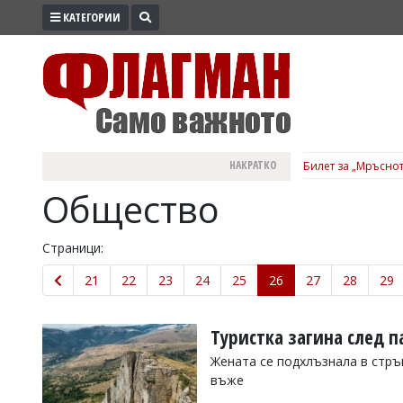
КАТЕГОРИИ
ПРОМО
ЗОНА
ИЗБОРИ
2026
ПРАКТИЧНО
НАКРАТКО
Билет за „Мръснот
КУЛТУРА
Общество
ЗДРАВЕ
ПОЛИТИКА
Страници:
ОБЩИНИ
21
22
23
24
25
26
27
28
29
ОБЩЕСТВО
ЛАЙФСТАЙЛ
Туристка загина след п
ВОЙНАТА
Жената се подхлъзнала в стръм
въже
В