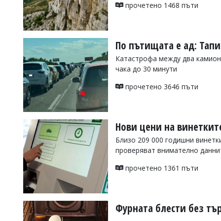
УКРАЙНА
прочетено 1468 пъти
СПОРТ
РАЗСЛЕДВАНЕ
По пътищата е ад: Тап
БИЗНЕС
Катастрофа между два камиона
ЮГ
чака до 30 минути
прочетено 3646 пъти
Управители:
Веселин
Василев,
email:
Нови цени на винеткит
v.vasilev@flagman.bg
Катя
Близо 209 000 годишни винетк
Касабова,
проверяват внимателно данни
еmail:
k.kassabova@flagman.bg
прочетено 1361 пъти
Главен
редактор:
Иван
Колев,
email:
Фурната блести без тър
office@flagman.bg