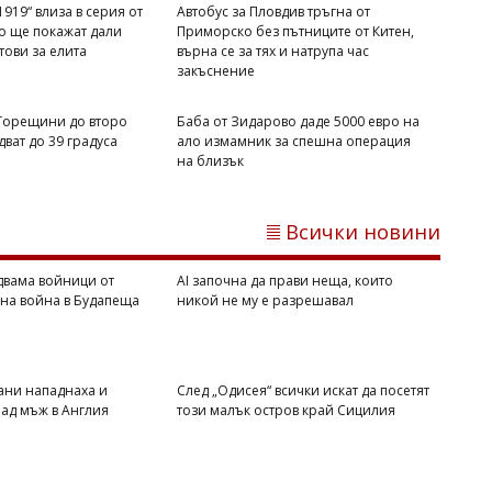
919“ влиза в серия от
Автобус за Пловдив тръгна от
Димитър КИРЯКОВ
то ще покажат дали
Приморско без пътниците от Китен,
Бургаска област вече има близо 338
отови за елита
върна се за тях и натрупа час
хил. жилища, сградите се увеличиха с
закъснение
453 за година
 Горещини до второ
Баба от Зидарово даде 5000 евро на
ват до 39 градуса
ало измамник за спешна операция
на близък
Всички новини
двама войници от
AI започна да прави неща, които
вна война в Будапеща
никой не му е разрешавал
07/08/2026, Петък 19:00
3
Михаил ДИМИТРОВ
Мароко се чувства окуражено:
ани нападнаха и
След „Одисея“ всички искат да посетят
ад мъж в Англия
този малък остров край Сицилия
Влиянието на Тръмп е в светлината
на прожекторите след катастрофата в
Сеута