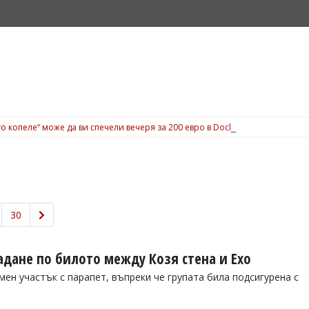
о копеле“ може да ви спечели вечеря за 200 евро в Dock 5, вижте подробн
30
адане по билото между Козя стена и Ехо
ен участък с парапет, въпреки че групата била подсигурена с