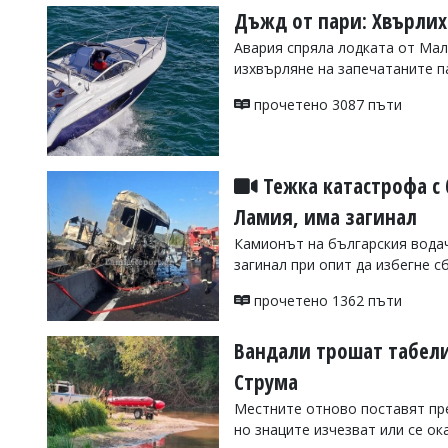
Дъжд от пари: Хвърлих
Авария спряла лодката от Мал
изхвърляне на запечатаните п
прочетено 3087 пъти
Тежка катастрофа с 
Ламия, има загинал
Камионът на българския водач
загинал при опит да избегне 
прочетено 1362 пъти
Вандали трошат табели
Струма
Местните отново поставят пре
но знаците изчезват или се ок