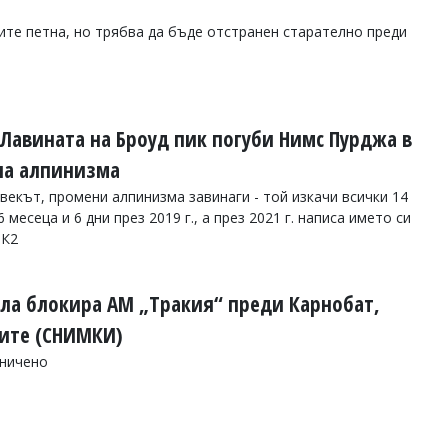
те петна, но трябва да бъде отстранен старателно преди
 Лавината на Броуд пик погуби Нимс Пурджа в
на алпинизма
векът, промени алпинизма завинаги - той изкачи всички 14
месеца и 6 дни през 2019 г., а през 2021 г. написа името си
 К2
ла блокира АМ „Тракия“ преди Карнобат,
вите (СНИМКИ)
аничено