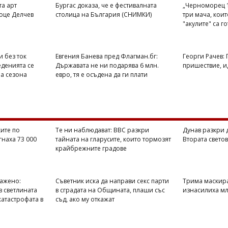
та арт
Бургас доказа, че е фестивалната
„Черноморец 1
оце Делчев
столица на България (СНИМКИ)
три мача, кои
"акулите" са г
и без ток
Евгения Банева пред Флагман.бг:
Георги Рачев:
еденията се
Държавата не ни подарява 6 млн.
пришествие, ид
на сезона
евро, тя е осъдена да ги плати
ите по
Те ни наблюдават: BBC разкри
Дунав разкри 
гнаха 73 000
тайната на гларусите, които тормозят
Втората свето
крайбрежните градове
ражено:
Съветник иска да направи секс парти
Трима маскир
в светлината
в сградата на Общината, плаши със
изнасилиха мл
катастрофата в
съд, ако му откажат