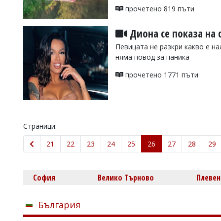
прочетено 819 пъти
Диона се показа на с
Певицата не разкри какво е н
няма повод за паника
прочетено 1771 пъти
Страници:
21
22
23
24
25
26
27
28
29
София
Велико Търново
Плевен
България