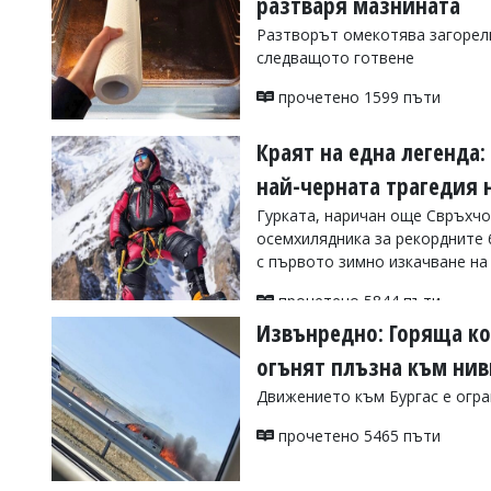
разтваря мазнината
Коментарите
Разтворът омекотява загорели
под
следващото готвене
статиите
се
прочетено 1599 пъти
въвеждат
от
читателите
Краят на една легенда:
и
най-черната трагедия 
редакцията
не
Гурката, наричан още Свръхчо
носи
осемхилядника за рекордните 6 
отговорност
за
с първото зимно изкачване на
тях!
Ако
прочетено 5844 пъти
откриете
Извънредно: Горяща ко
обиден
за
огънят плъзна към ни
вас
Движението към Бургас е огр
коментар,
моля
прочетено 5465 пъти
сигнализирайте
ни!