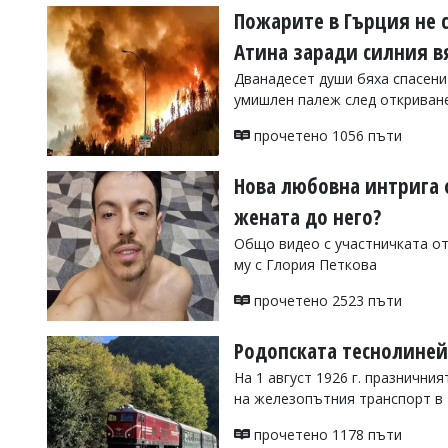
Пожарите в Гърция не 
Атина заради силния в
Дванадесет души бяха спасени
умишлен палеж след откриван
прочетено 1056 пъти
Нова любовна интрига 
жената до него?
Общо видео с участничката от
му с Глория Петкова
прочетено 2523 пъти
Родопската теснолиней
На 1 август 1926 г. празничн
на железопътния транспорт в
прочетено 1178 пъти