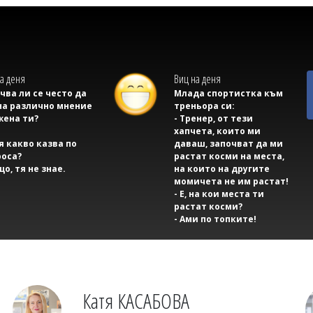
а деня
Виц на деня
учва ли се често да
Млада спортистка към
на различно мнение
треньора си:
жена ти?
- Тренер, от тези
хапчета, които ми
тя какво казва по
даваш, започват да ми
оса?
растат косми на места,
що, тя не знае.
на които на другите
момичета не им растат!
- Е, на кои места ти
растат косми?
- Ами по топките!
Катя КАСАБОВА