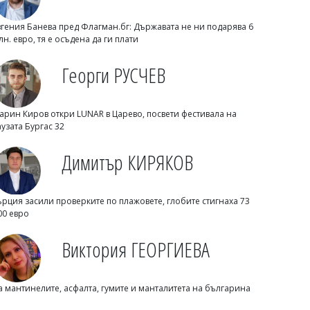
вгения Банева пред Флагман.бг: Държавата не ни подарява 6
лн. евро, тя е осъдена да ги плати
Георги РУСЧЕВ
07/08/2026, Петък 17:30
3
Михаил ДИМИТРОВ
арин Киров откри LUNAR в Царево, посвети фестивала на
Трима маскирани нападнаха и
аузата Бургас 32
изнасилиха млад мъж в Англия
Димитър КИРЯКОВ
ърция засили проверките по плажовете, глобите стигнаха 73
00 евро
Виктория ГЕОРГИЕВА
а мантинелите, асфалта, гумите и манталитета на българина
07/08/2026, Петък 17:00
6