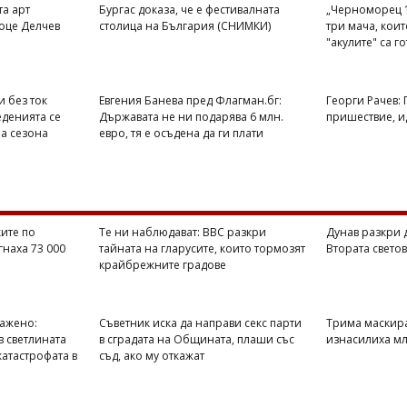
та арт
Бургас доказа, че е фестивалната
„Черноморец 1
оце Делчев
столица на България (СНИМКИ)
три мача, кои
"акулите" са г
и без ток
Евгения Банева пред Флагман.бг:
Георги Рачев:
еденията се
Държавата не ни подарява 6 млн.
пришествие, ид
на сезона
евро, тя е осъдена да ги плати
ите по
Те ни наблюдават: BBC разкри
Дунав разкри 
гнаха 73 000
тайната на гларусите, които тормозят
Втората свето
крайбрежните градове
ражено:
Съветник иска да направи секс парти
Трима маскир
в светлината
в сградата на Общината, плаши със
изнасилиха мл
катастрофата в
съд, ако му откажат