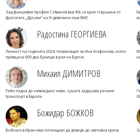
Зад фалшивия профил С.Иванов във ФБ се крие старшина от
Е
фрегатата „Дръзки” на IV дивизион към ВМС
м
Радостина ГЕОРГИЕВА
Личност на годината 2024: Номинация за Ина Агафонова, която
М
превърна 600 дка бунище в рая на Бургас
к
Михаил ДИМИТРОВ
Рейн падна до невиждано ниво, сушата задушава речния
Г
транспорт в Европа
0
Божидар БОЖКОВ
Войната в Иран има потенциал да доведе до световна криза
З