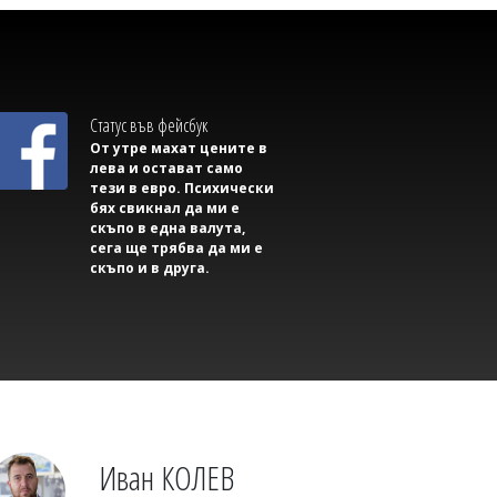
Статус във фейсбук
От утре махат цените в
лева и остават само
тези в евро. Психически
бях свикнал да ми е
скъпо в една валута,
07/08/2026, Петък 18:31
0
сега ще трябва да ми е
скъпо и в друга.
Михаил ДИМИТРОВ
Съветник иска да направи секс парти в
сградата на Общината, плаши със съд,
ако му откажат
Иван КОЛЕВ