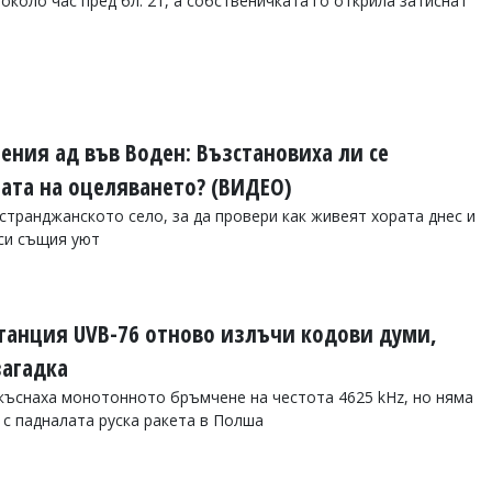
коло час пред бл. 21, а собственичката го открила затиснат
ения ад във Воден: Възстановиха ли се
ната на оцеляването? (ВИДЕО)
 странджанското село, за да провери как живеят хората днес и
си същия уют
танция UVB-76 отново излъчи кодови думи,
загадка
къснаха монотонното бръмчене на честота 4625 kHz, но няма
 с падналата руска ракета в Полша