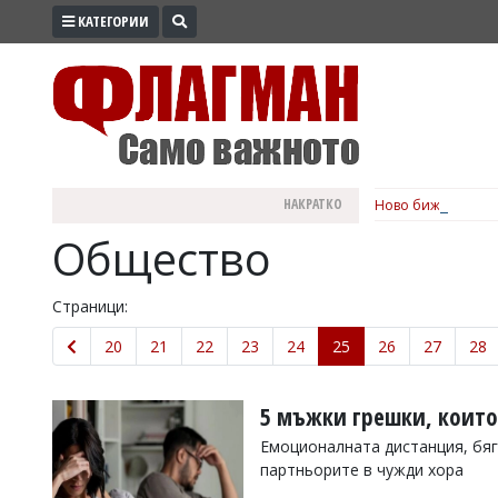
КАТЕГОРИИ
ПРОМО
ЗОНА
ИЗБОРИ
2026
ПРАКТИЧНО
НАКРАТКО
Ново бижу в сърце
КУЛТУРА
Общество
ЗДРАВЕ
ПОЛИТИКА
Страници:
ОБЩИНИ
20
21
22
23
24
25
26
27
28
ОБЩЕСТВО
ЛАЙФСТАЙЛ
5 мъжки грешки, които
ВОЙНАТА
Емоционалната дистанция, бя
партньорите в чужди хора
В