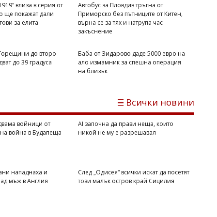
919“ влиза в серия от
Автобус за Пловдив тръгна от
Димитър КИРЯКОВ
то ще покажат дали
Приморско без пътниците от Китен,
Бургаска област вече има близо 338
отови за елита
върна се за тях и натрупа час
хил. жилища, сградите се увеличиха с
закъснение
453 за година
 Горещини до второ
Баба от Зидарово даде 5000 евро на
ват до 39 градуса
ало измамник за спешна операция
на близък
Всички новини
двама войници от
AI започна да прави неща, които
вна война в Будапеща
никой не му е разрешавал
07/08/2026, Петък 19:00
3
Михаил ДИМИТРОВ
Мароко се чувства окуражено:
ани нападнаха и
След „Одисея“ всички искат да посетят
ад мъж в Англия
този малък остров край Сицилия
Влиянието на Тръмп е в светлината
на прожекторите след катастрофата в
Сеута