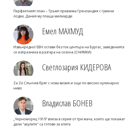
Перфектният план – Тръмп превзема Гренландия с гумени
лодки, Дания му плаща милиарди
Емел МАХМУД
Извънредно! ЕВН остави без ток центъра на Бургас, заведенията
се изпразниха в разгара на сезона (СНИМКИ)
Светлозария КИДЕРОВА
Za Zú Слънчев бряг с нова визия и още по-високо кулинарно
ниво
Владислав БОНЕВ
„Черноморец 1919“ влиза в серия от три мача, които ще покажат
дали "акулите" са готови за елита