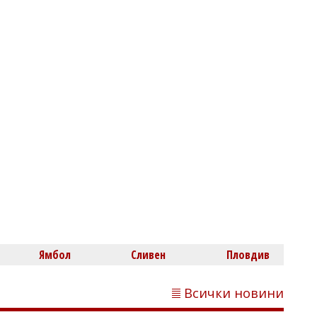
07/08/2026, Петък 20:00
3
Димитър КИРЯКОВ
Нефтохимик привлече офанзивен
халф
Ямбол
Сливен
Пловдив
Всички новини
07/08/2026, Петък 19:31
2