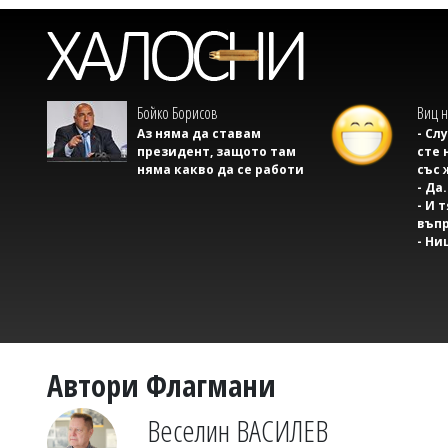
Бойко Борисов
Виц н
Аз няма да ставам
- Сл
президент, защото там
сте 
няма какво да се работи
със 
- Да.
- И 
въпр
- Ни
Автори Флагмани
Веселин ВАСИЛЕВ