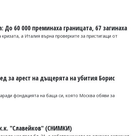
а: До 60 000 преминаха границата, 67 загинаха
а кризата, а Италия върна проверките за пристигащи от
ед за арест на дъщерята на убития Борис
аради фондацията на баща си, която Москва обяви за
ж.к. "Славейков" (СНИМКИ)