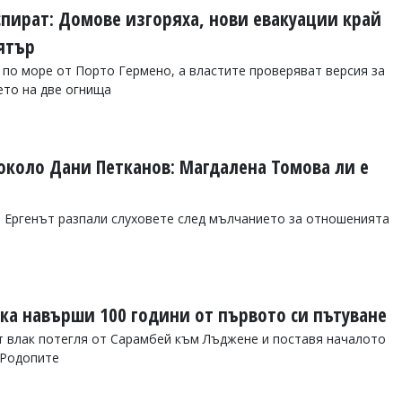
спират: Домове изгоряха, нови евакуации край
ятър
 по море от Порто Гермено, а властите проверяват версия за
ето на две огнища
около Дани Петканов: Магдалена Томова ли е
 Ергенът разпали слуховете след мълчанието за отношенията
ка навърши 100 години от първото си пътуване
ият влак потегля от Сарамбей към Лъджене и поставя началото
 Родопите