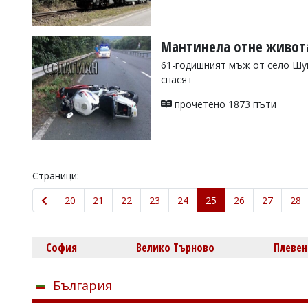
Мантинела отне живот
61-годишният мъж от село Шум
спасят
прочетено 1873 пъти
Страници:
20
21
22
23
24
25
26
27
28
София
Велико Търново
Плевен
България