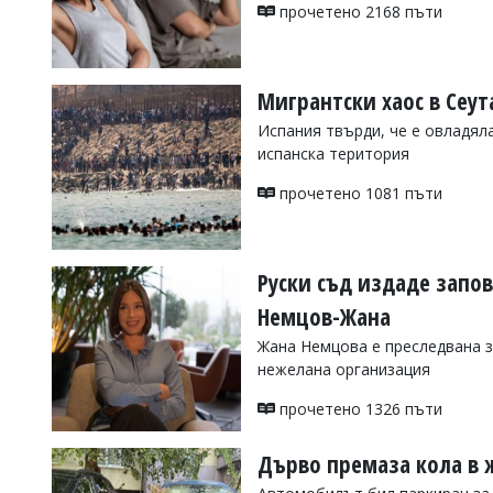
УКРАЙНА
прочетено 2168 пъти
СПОРТ
РАЗСЛЕДВАНЕ
Мигрантски хаос в Сеут
БИЗНЕС
Испания твърди, че е овладял
ЮГ
испанска територия
прочетено 1081 пъти
Управители:
Веселин
Василев,
email:
Руски съд издаде запов
v.vasilev@flagman.bg
Катя
Немцов-Жана
Касабова,
еmail:
k.kassabova@flagman.bg
Жана Немцова е преследвана з
нежелана организация
Главен
редактор:
прочетено 1326 пъти
Иван
Колев,
email:
Дърво премаза кола в 
office@flagman.bg