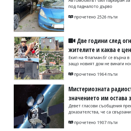
Автомобилът бил паркиран за о
под падналото дърво
Коментарите
под
прочетено 2526 пъти
статиите
се
въвеждат
от
читателите
Две години след огн
и
жителите и каква е це
редакцията
не
Екип на Флагман.бг се върна в
носи
защо новият дом не винаги но
отговорност
за
прочетено 1964 пъти
тях!
Ако
откриете
Мистериозната радиос
обиден
за
значението им остава 
вас
Девет гласови съобщения пре
коментар,
моля
доказателства, че са свързани
сигнализирайте
ни!
прочетено 1907 пъти