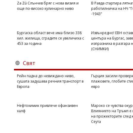
Za Zú Слънчев бряг с нова визия и
В Равда стартира лятна
още по-високо кулинарно ниво
работилничка на НЧ "Г
-1943"
Бургаска област вече има близо 338
Извънредно! ЕВН остав
хил. жилища, сградите се увеличиха с
центъра на Бургас, зав
453 за година
изпразниха в разгара 
(СНИМКИ)
Свят
Рейн падна до невиждано ниво,
Гърция засили проверк
сушата задушава речния транспорт в
плажовете, глобите сти
Европа
евро
Нефтохимик привлече офанзивен
Мароко се чувства оку
халф
Влиянието на Тръмп е 
на прожекторите след 
Сеута