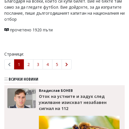
Благодаря на всеки, който си купи билет. Вие не бяхте там
само за да гледате футбол. Вие дойдохте, за да изпратите
послание, пише дългогодишният капитан на националния ни
отбор
прочетено 1920 пъти
Страници:
1
2
3
4
5
ВСИЧКИ НОВИНИ
Владислав БОНЕВ
Оток на устните и задух след
ужилване изискват незабавен
сигнал на 112