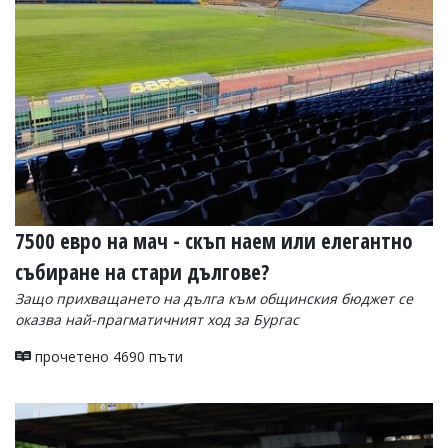
УКРАЙНА
СПОРТ
РАЗСЛЕДВАНЕ
БИЗНЕС
ЮГ
Управители:
Веселин
Василев,
7500 евро на мач - скъп наем или елегантно
email:
v.vasilev@flagman.bg
събиране на стари дългове?
Катя
Касабова,
Защо прихващането на дълга към общинския бюджет се
еmail:
k.kassabova@flagman.bg
оказва най-прагматичният ход за Бургас
Главен
прочетено 4690 пъти
редактор:
Иван
Колев,
email:
office@flagman.bg