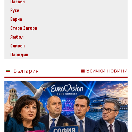
Плевен
Русе
Варна
Стара Загора
Ямбол
Сливен
Пловдив
Всички новини
България