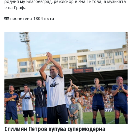
родния му Благоевград, режисьор е Яна Титова, а музиката
е на Графа
прочетено 1804 пъти
Стилиян Петров купува супермодерна