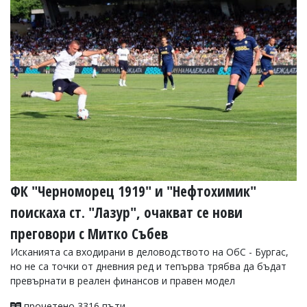
Коментарите
под
статиите
се
въвеждат
от
читателите
и
редакцията
не
носи
отговорност
за
тях!
Ако
ФК "Черноморец 1919" и "Нефтохимик"
откриете
поискаха ст. "Лазур", очакват се нови
обиден
за
преговори с Митко Събев
вас
коментар,
Исканията са входирани в деловодството на ОбС - Бургас,
моля
но не са точки от дневния ред и тепърва трябва да бъдат
сигнализирайте
превърнати в реален финансов и правен модел
ни!
прочетено 3316 пъти