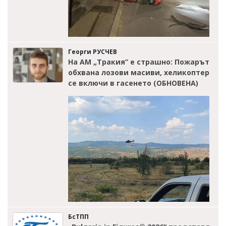
Георги РУСЧЕВ
На АМ „Тракия” е страшно: Пожарът
обхвана лозови масиви, хеликоптер
се включи в гасенето (ОБНОВЕНА)
БсТПП