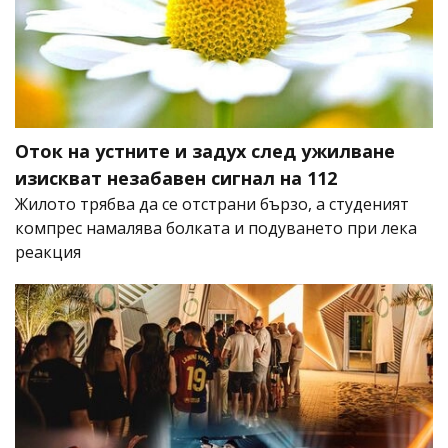
Оток на устните и задух след ужилване
изискват незабавен сигнал на 112
Жилото трябва да се отстрани бързо, а студеният
компрес намалява болката и подуването при лека
реакция