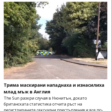
Трима маскирани нападнаха и изнасилиха
млад мъж в Англия
The Sun разкри случая в Нюнитън, докато
британската статистика отчита ръст на
регистрираните сексуални престъпления и все по-