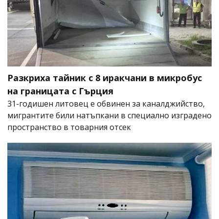
Разкриха тайник с 8 иракчани в микробус
на границата с Гърция
31-годишен литовец е обвинен за каналджийство,
мигрантите били натъпкани в специално изградено
пространство в товарния отсек