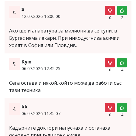
$
6.
12.07.2026 16:00:00
0
2
Ако ще и апаратура за милиони да се купи, в
Бургас няма лекари. При инкодусгниза всички
ходят в София или Пловдив.
Кую
5.
06.07.2026 12:45:25
0
4
Сега остава и някой,който може да работи със
тази техника.
kk
4.
06.07.2026 11:45:07
0
4
Кадърните доктори напуснаха и останаха
основно пришълците с нулев