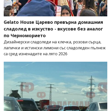
Gelato House Царево превърна домашния
сладолед в изкуство - вкусове без аналог
по Черноморието
Дизайнерски сладоледи на клечка, розови сърца,
лапички и истински лимони със сладоледен пълнеж
са сред изненадите на лято 2026