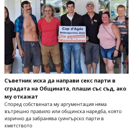
Съветник иска да направи секс парти в
сградата на Общината, плаши със съд, ако
му откажат
Според собствената му аргументация няма
вътрешно правило или общинска наредба, която
изрично да забранява суингърско парти в
кметството