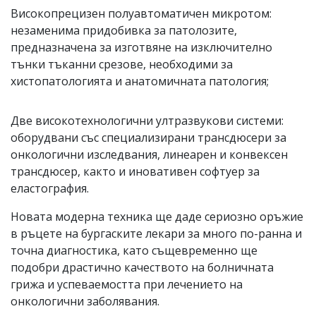
Високопрецизен полуавтоматичен микротом:
незаменима придобивка за патолозите,
предназначена за изготвяне на изключително
тънки тъканни срезове, необходими за
хистопатологията и анатомичната патология;
Две високотехнологични ултразвукови системи:
оборудвани със специализирани трансдюсери за
онкологични изследвания, линеарен и конвексен
трансдюсер, както и иновативен софтуер за
еластография.
Новата модерна техника ще даде сериозно оръжие
в ръцете на бургаските лекари за много по-ранна и
точна диагностика, като същевременно ще
подобри драстично качеството на болничната
грижа и успеваемостта при лечението на
онкологични заболявания.