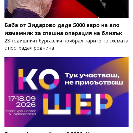
Баба от Зидарово даде 5000 евро на ало
измамник за спешна операция на близък
23-годишният бургазлия прибрал парите по схемата
с пострадал роднина