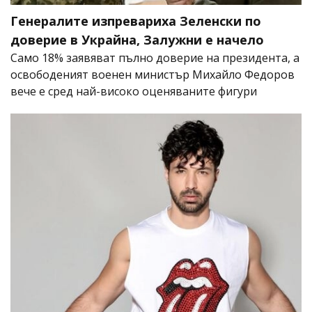
Генералите изпревариха Зеленски по
доверие в Украйна, Залужни е начело
Само 18% заявяват пълно доверие на президента, а
освободеният военен министър Михайло Федоров
вече е сред най-високо оценяваните фигури