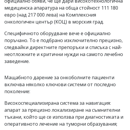
официално обяви, че ще дари високотехнологична
медицинска апаратура на обща стойност 111 180
евро (над 217 000 лева) на Комплексния
онкологичен център (КОЦ) в морския град.
Специфичното оборудване вече е официално
поръчано. То е подбрано изключително прецизно,
следвайки директните препоръки и списъка с най-
неотложните и критични нужди на самото лечебно
заведение.
Мащабното дарение за онкоболните пациенти
включва няколко ключови системи от последно
поколение:
Високоспециализирана система за навигация:
апарат за прецизно локализиране на съмнителни
тъкани, който ще се използва при диагностиката и
оперативното лечение на туморни образувания;