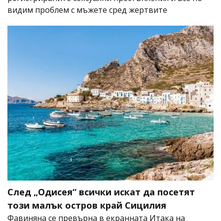
видим проблем с мъжете сред жертвите
След „Одисея“ всички искат да посетят
този малък остров край Сицилия
Фавиняна се превърна в екранната Итака на