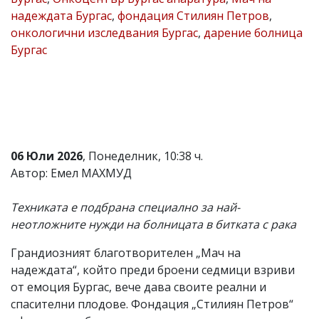
надеждата Бургас
,
фондация Стилиян Петров
,
Коментарите
под
онкологични изследвания Бургас
,
дарение болница
статиите
Бургас
се
въвеждат
от
читателите
и
редакцията
не
носи
06 Юли 2026
, Понеделник, 10:38 ч.
отговорност
за
Автор: Емел МАХМУД
тях!
Ако
Техниката е подбрана специално за най-
откриете
обиден
неотложните нужди на болницата в битката с рака
за
вас
Грандиозният благотворителен „Мач на
коментар,
надеждата“, който преди броени седмици взриви
моля
сигнализирайте
от емоция Бургас, вече дава своите реални и
ни!
спасителни плодове. Фондация „Стилиян Петров“