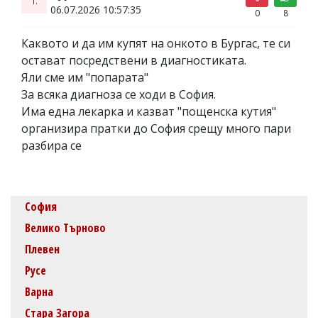
06.07.2026 10:57:35
0
8
Каквото и да им купят на онкото в Бургас, те си
остават посредствени в диагностиката.
Яли сме им "попарата"
За всяка диагноза се ходи в София.
Има една лекарка и казват "пощенска кутия"
организира пратки до София срещу много пари
разбира се
София
Велико Търново
Плевен
Русе
Варна
Стара Загора