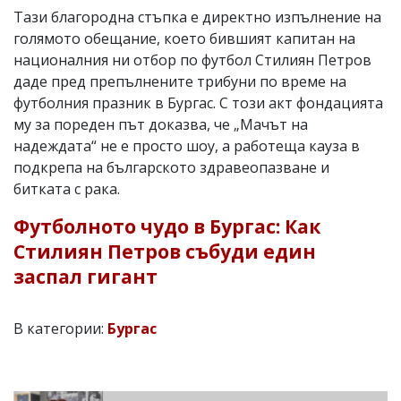
Тази благородна стъпка е директно изпълнение на
голямото обещание, което бившият капитан на
националния ни отбор по футбол Стилиян Петров
даде пред препълнените трибуни по време на
футболния празник в Бургас. С този акт фондацията
му за пореден път доказва, че „Мачът на
надеждата“ не е просто шоу, а работеща кауза в
подкрепа на българското здравеопазване и
битката с рака.
Футболното чудо в Бургас: Как
Стилиян Петров събуди един
заспал гигант
В категории:
Бургас