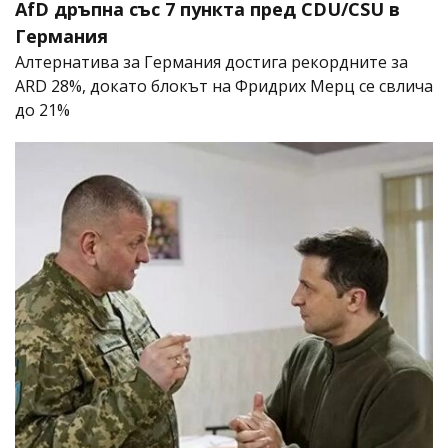
AfD дръпна със 7 пункта пред CDU/CSU в
Германия
Алтернатива за Германия достига рекордните за
ARD 28%, докато блокът на Фридрих Мерц се свлича
до 21%