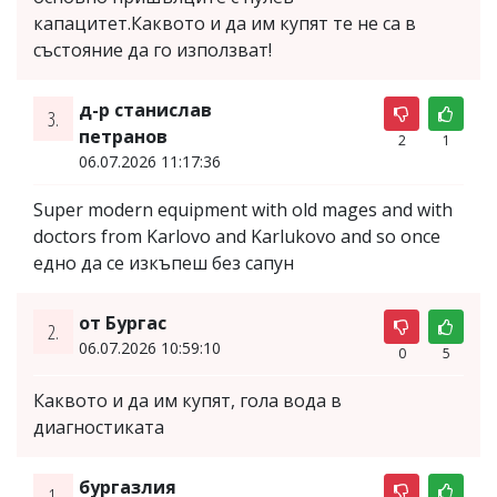
капацитет.Каквото и да им купят те не са в
състояние да го използват!
д-р станислав
3.
петранов
2
1
06.07.2026 11:17:36
Super modern equipment with old mages and with
doctors from Karlovo and Karlukovo and so onсе
едно да се изкъпеш без сапун
от Бургас
2.
06.07.2026 10:59:10
0
5
Каквото и да им купят, гола вода в
диагностиката
бургазлия
1.