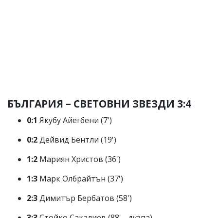
БЪЛГАРИЯ – СВЕТОВНИ ЗВЕЗДИ 3:4
0:1
Якубу Айегбени (7')
0:2
Дейвид Бентли (19')
1:2
Мариян Христов (36')
1:3
Марк Олбрайтън (37')
2:3
Димитър Бербатов (58')
3:3
Стойко Сакалиев (88' - дузпа)