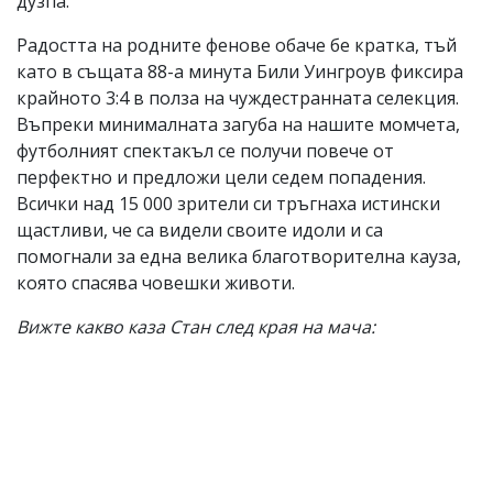
дузпа.
Радостта на родните фенове обаче бе кратка, тъй
като в същата 88-а минута Били Уингроув фиксира
крайното 3:4 в полза на чуждестранната селекция.
Въпреки минималната загуба на нашите момчета,
футболният спектакъл се получи повече от
перфектно и предложи цели седем попадения.
Всички над 15 000 зрители си тръгнаха истински
щастливи, че са видели своите идоли и са
помогнали за една велика благотворителна кауза,
която спасява човешки животи.
Вижте какво каза Стан след края на мача: