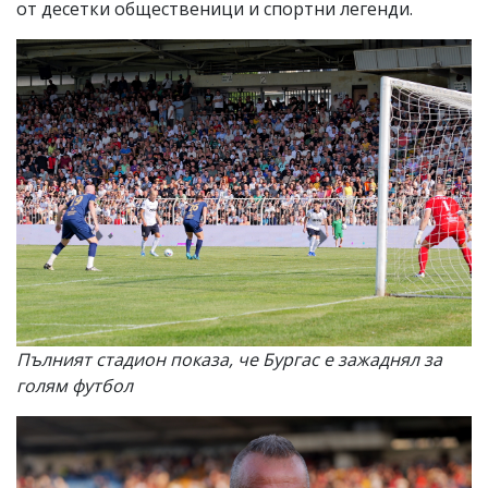
от десетки общественици и спортни легенди.
Пълният стадион показа, че Бургас е зажаднял за
голям футбол