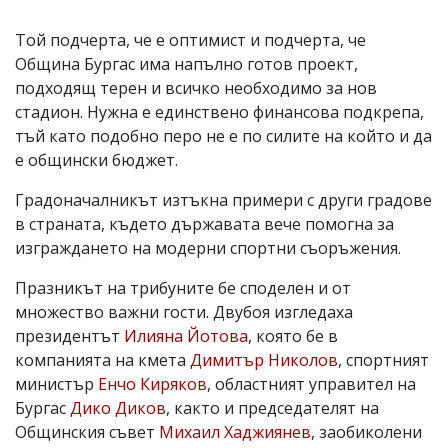
Той подчерта, че е оптимист и подчерта, че
Община Бургас има напълно готов проект,
подходящ терен и всичко необходимо за нов
стадион. Нужна е единствено финансова подкрепа,
тъй като подобно перо не е по силите на който и да
е общински бюджет.
Градоначалникът изтъкна примери с други градове
в страната, където държавата вече помогна за
изграждането на модерни спортни съоръжения.
Празникът на трибуните бе споделен и от
множество важни гости. Двубоя изгледаха
президентът
Илияна Йотова
, която бе в
компанията на кмета
Димитър Николов
, спортният
министър
Енчо Киряков
, областният управител на
Бургас
Дико Диков
, както и председателят на
Общинския съвет
Михаил Хаджиянев
, заобиколени