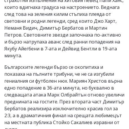
страхотни изпълнения на хитовия певец Папи Ханс,
които вдигнаха градуса на настроението. Веднага
след това на зеления килим стъпиха плеяда от
световни и родни легенди, сред които Джо Харт,
Неманя Видич, Димитър Бербатов и Мартин
Петров. Световните звезди започнаха по-активно
и бързо натрупаха аванс след ранни попадения на
Якубу Айегбени в 7-ата и Дейвид Бентли в 19-ата
минута.
Българските легенди бързо се окопитиха и
показаха на пълните трибуни, че не са изгубили
гениалния си футболен нюх. Мариян Христов върна
едно попадение в 36-ата минута, но буквално в
следващата атака Марк Олбрайтън отново увеличи
преднината на гостите. През втората част Димитър
Бербатов реализира изключително красив гол за
2:3, а в драматичния финал на срещата любимецът
на местната публика Стойко Сакалиев изравни от