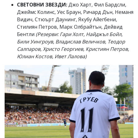
СВЕТОВНИ ЗВЕЗДИ:
Джо Харт, Фил Бардсли,
Джеймс Колинс, Уес Браун, Ричард Дън, Неманя
Видич, Стюърт Даунинг, Якубу Айегбени,
Стилиян Петров, Марк Олбрайтън, Дейвид
Бентли
(Резерви: Гари Холт, Найджъл Бойл,
Били Уингроув, Владислав Величков, Теодор
Салпаров, Христо Георгиев, Кристиян Петров,
Юлиан Костов, Ивет Лалова)