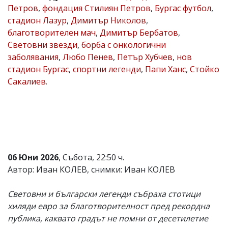
Петров
,
фондация Стилиян Петров
,
Бургас футбол
,
Коментарите
стадион Лазур
,
Димитър Николов
,
под
статиите
благотворителен мач
,
Димитър Бербатов
,
се
Световни звезди
,
борба с онкологични
въвеждат
заболявания
,
Любо Пенев
,
Петър Хубчев
,
нов
от
читателите
стадион Бургас
,
спортни легенди
,
Папи Ханс
,
Стойко
и
Сакалиев.
редакцията
не
носи
отговорност
за
тях!
Ако
откриете
06 Юни 2026
, Събота, 22:50 ч.
обиден
за
Автор: Иван КОЛЕВ, снимки: Иван КОЛЕВ
вас
коментар,
Световни и български легенди събраха стотици
моля
сигнализирайте
хиляди евро за благотворителност пред рекордна
ни!
публика, каквато градът не помни от десетилетие