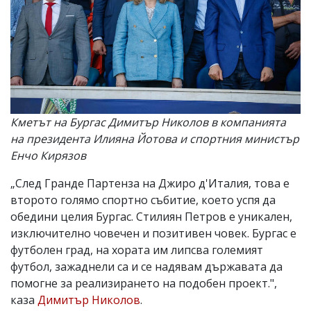
Кметът на Бургас Димитър Николов в компанията
на президента Илияна Йотова и спортния министър
Енчо Кирязов
„След Гранде Партенза на Джиро д'Италия, това е
второто голямо спортно събитие, което успя да
обедини целия Бургас. Стилиян Петров е уникален,
изключително човечен и позитивен човек. Бургас е
футболен град, на хората им липсва големият
футбол, зажаднели са и се надявам държавата да
помогне за реализирането на подобен проект.",
каза
Димитър Николов
.