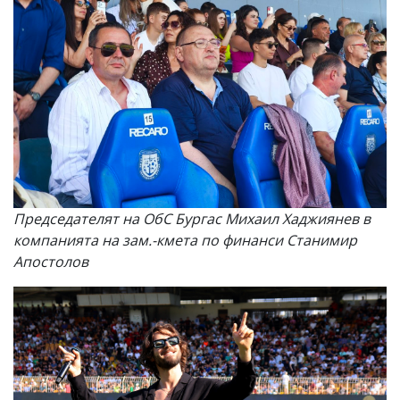
Председателят на ОбС Бургас Михаил Хаджиянев в
компанията на зам.-кмета по финанси Станимир
Апостолов