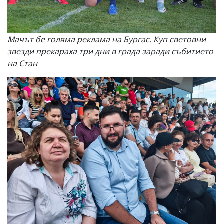
Мачът бе голяма реклама на Бургас. Куп световни
звезди прекараха три дни в града заради събитието
на Стан