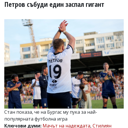
УКРАЙНА
Петров събуди един заспал гигант
СПОРТ
РАЗСЛЕДВАНЕ
БИЗНЕС
ЮГ
Управители:
Веселин
Василев,
email:
v.vasilev@flagman.bg
Катя
Касабова,
еmail:
k.kassabova@flagman.bg
Главен
редактор:
Иван
Стан показа, че на Бургас му пука за най-
Колев,
популярната футболна игра
email:
office@flagman.bg
Ключови думи:
Мачът на надеждата
,
Стилиян