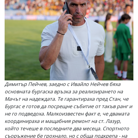
Димитър Пейчев, заедно с Ивайло Нейчев бяха
основната бургаска връзка за реализирането на
Мачът на надеждата. Те гарантираха пред Стан, че
Бургас е готов да посрещне събитие от такъв ранг и
не го подведоха. Малкоизвестен факт е, че двамата
координираха и мащабния ремонт на ст. Лазур,
който течеше в последните два месеца. Спортното
съоръжение бе грохнало, но с обща подкрепа - на