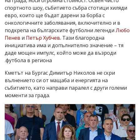
на града, носи огромна стойност. Освен чисто
спортното шоу, събитието събра стотици хиляди
евро, които ще бъдат дарени за борба с
онкологичните заболявания, включително и в
подкрепа на българските футболни легенди
Любо
Пенев
и
Петър Хубчев
. Тази благородна
инициатива има и допълнително значение – тя
даде мощен импулс, който може да възроди
футбола в региона.
Кметът на Бургас Димитър Николов не скри
вълнението си от мащаба и енергията на
събитието, като направи паралел с други големи
моменти за града.