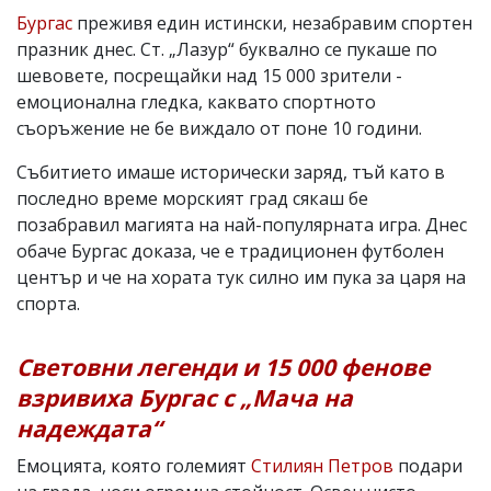
Бургас
преживя един истински, незабравим спортен
празник днес. Ст. „Лазур“ буквално се пукаше по
шевовете, посрещайки над 15 000 зрители -
емоционална гледка, каквато спортното
съоръжение не бе виждало от поне 10 години.
Събитието имаше исторически заряд, тъй като в
последно време морският град сякаш бе
позабравил магията на най-популярната игра. Днес
обаче Бургас доказа, че е традиционен футболен
център и че на хората тук силно им пука за царя на
спорта.
Световни легенди и 15 000 фенове
взривиха Бургас с „Мача на
надеждата“
Емоцията, която големият
Стилиян Петров
подари