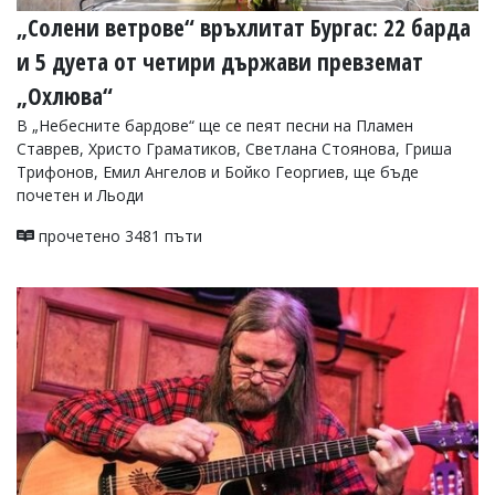
„Солени ветрове“ връхлитат Бургас: 22 барда
и 5 дуета от четири държави превземат
„Охлюва“
В „Небесните бардове“ ще се пеят песни на Пламен
Ставрев, Христо Граматиков, Светлана Стоянова, Гриша
Трифонов, Емил Ангелов и Бойко Георгиев, ще бъде
почетен и Льоди
прочетено 3481 пъти