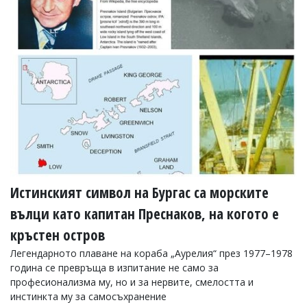
Истинският символ на Бургас са морските
вълци като капитан Преснаков, на когото е
кръстен остров
Легендарното плаване на кораба „Аурелия“ през 1977–1978
година се превръща в изпитание не само за
професионализма му, но и за нервите, смелостта и
инстинкта му за самосъхранение