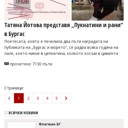
Татяна Йотова представя „Пукнатини и рани“
в Бургас
Поетесата, която е печелила два пъти наградата на
публиката на „Бургас и морето“, се радва всяка година на
лале, което никне в цепнатина, колкото косъм в цимента
прочетено 7130 пъти
Страници:
1
2
3
4
5
ВСИЧКИ НОВИНИ
Флагман.БГ