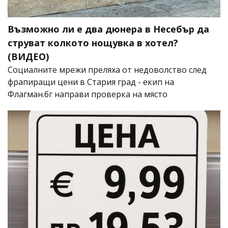
Възможно ли е два дюнера в Несебър да
струват колкото нощувка в хотел?
(ВИДЕО)
Социалните мрежи преляха от недоволство след
фрапиращи цени в Стария град - екип на
Флагман.бг направи проверка на място