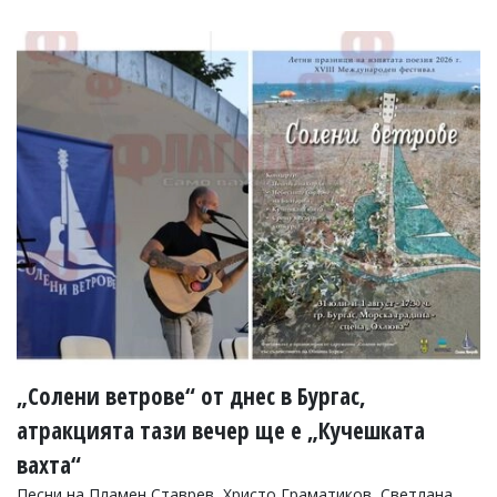
Коментарите
под
статиите
се
въвеждат
от
читателите
и
редакцията
не
носи
отговорност
за
тях!
Ако
откриете
обиден
за
вас
„Солени ветрове“ от днес в Бургас,
коментар,
моля
атракцията тази вечер ще е „Кучешката
сигнализирайте
вахта“
ни!
Песни на Пламен Ставрев, Христо Граматиков, Светлана