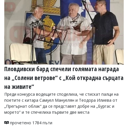
УКРАЙНА
СПОРТ
РАЗСЛЕДВАНЕ
БИЗНЕС
ЮГ
Управители:
Веселин
Василев,
Пловдивски бард спечели голямата награда
email:
v.vasilev@flagman.bg
на „Солени ветрове“ с „Кой открадна сърцата
Катя
Касабова,
на живите“
еmail:
k.kassabova@flagman.bg
Преди конкурса водещите споделиха, че стискат палци на
Главен
поетите с китара Самуел Мануелян и Теодора Илиева от
редактор:
„Прегърнат облак“ да се представят добре на „Бургас и
Иван
морето“ и те спечелиха първите две места
Колев,
email:
прочетено 1784 пъти
office@flagman.bg