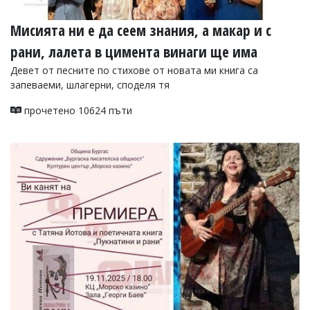
Мисията ни е да сеем знания, а макар и с
рани, лалета в цимента винаги ще има
Девет от песните по стихове от новата ми книга са
запеваеми, шлагерни, споделя тя
прочетено 10624 пъти