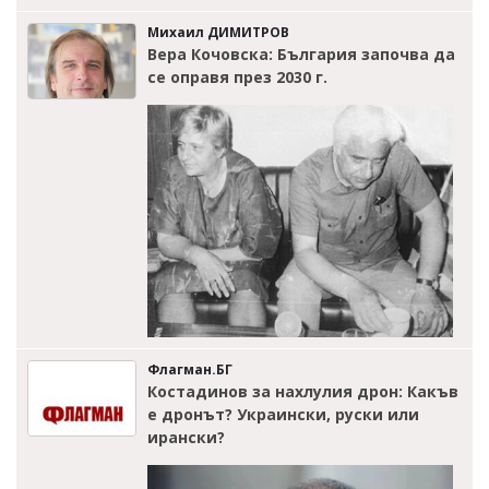
Михаил ДИМИТРОВ
Вера Кочовска: България започва да
се оправя през 2030 г.
Флагман.БГ
Костадинов за нахлулия дрон: Какъв
е дронът? Украински, руски или
ирански?