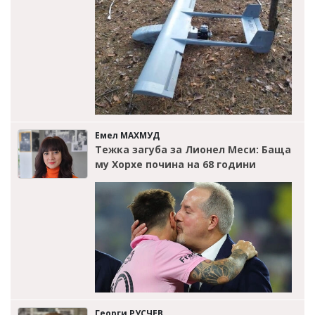
Емел МАХМУД
Тежка загуба за Лионел Меси: Баща
му Хорхе почина на 68 години
Георги РУСЧЕВ