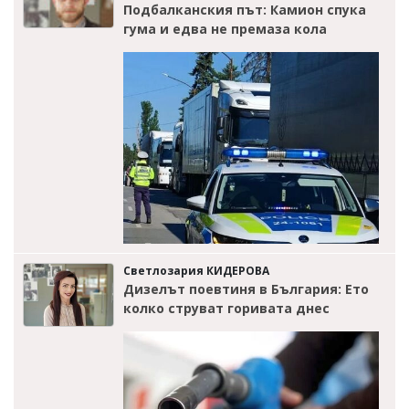
Подбалканския път: Камион спука
гума и едва не премаза кола
Светлозария КИДЕРОВА
Дизелът поевтиня в България: Ето
колко струват горивата днес