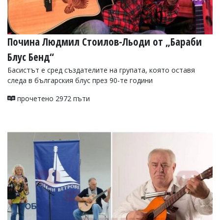
Почина Людмил Стоилов-Льоди от „Бараби
Блус Бенд“
Басистът е сред създателите на групата, която оставя
следа в българския блус през 90-те години
прочетено 2972 пъти