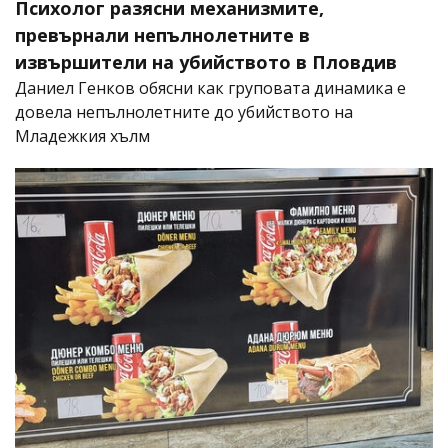
Психолог разясни механизмите,
превърнали непълнолетните в
извършители на убийството в Пловдив
Даниел Генков обясни как груповата динамика е
довела непълнолетните до убийството на
Младежкия хълм