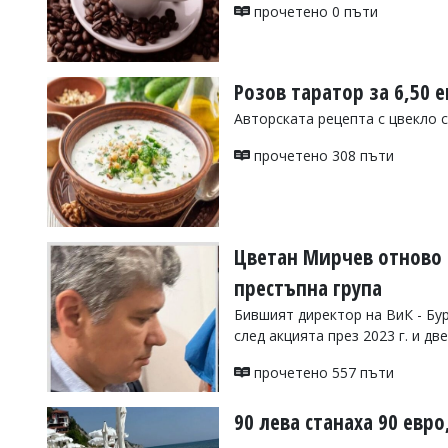
УКРАЙНА
прочетено 0 пъти
СПОРТ
РАЗСЛЕДВАНЕ
Розов таратор за 6,50 
БИЗНЕС
Авторската рецепта с цвекло с
ЮГ
прочетено 308 пъти
Управители:
Веселин
Василев,
email:
Цветан Мирчев отново 
v.vasilev@flagman.bg
Катя
престъпна група
Касабова,
еmail:
k.kassabova@flagman.bg
Бившият директор на ВиК - Бу
след акцията през 2023 г. и д
Главен
редактор:
прочетено 557 пъти
Иван
Колев,
email:
90 лева станаха 90 евро
office@flagman.bg