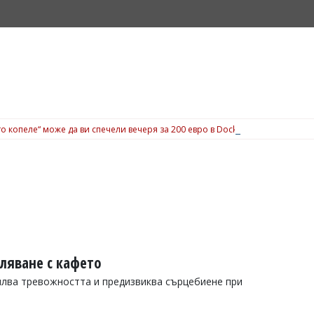
о копеле“ може да ви спечели вечеря за 200 евро в Dock 5, вижте подробн
ляване с кафето
илва тревожността и предизвиква сърцебиене при