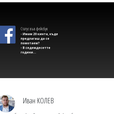
Статус във фейсбук
- Имам 20 кинта, къде
предлагаш да се
помотаем?
- В седемдесетте
Михаил ДИМИТРОВ
години...
Почина известен неврохирург
Иван КОЛЕВ