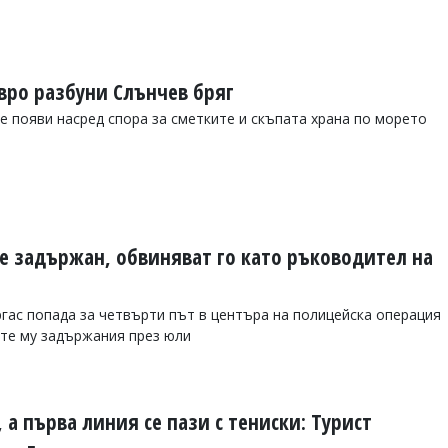
евро разбуни Слънчев бряг
е появи насред спора за сметките и скъпата храна по морето
е задържан, обвиняват го като ръководител на
ргас попада за четвърти път в центъра на полицейска операция
вете му задържания през юли
, а първа линия се пази с тениски: Турист