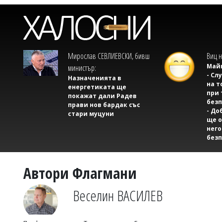
Мирослав СЕВЛИЕВСКИ, бивш
Виц н
Майк
министър:
- Сл
Назначенията в
на т
енергетиката ще
при 
покажат дали Радев
безп
прави нов бардак със
- До
стари муцуни
ще о
него
безп
Автори Флагмани
Веселин ВАСИЛЕВ