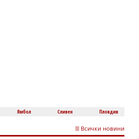
Михаил ДИМИТРОВ
Пускат движението по АМ "Тракия" в
посока София, към Бургас ще вдигнат
блокадата след час
Ямбол
Сливен
Пловдив
Всички новини