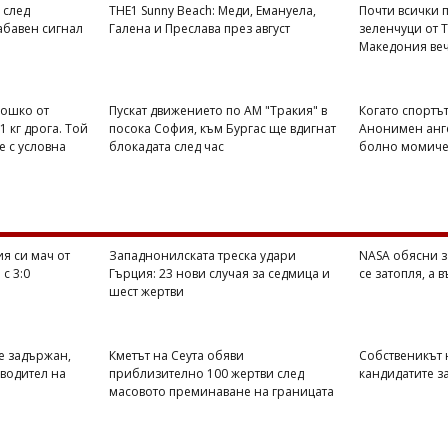
 след
THE1 Sunny Beach: Меди, Емануела,
Почти всички п
абавен сигнал
Галена и Преслава през август
зеленчуци от 
Македония веч
Тошко от
Пускат движението по АМ "Тракия" в
Когато спортът
1 кг дрога. Той
посока София, към Бургас ще вдигнат
Анонимен анге
е с условна
блокадата след час
болно момиче 
я си мач от
Западнонилската треска удари
NASA обясни з
с 3:0
Гърция: 23 нови случая за седмица и
се затопля, а 
шест жертви
е задържан,
Кметът на Сеута обяви
Собственикът н
оводител на
приблизително 100 жертви след
кандидатите з
масовото преминаване на границата