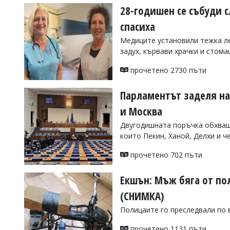
28-годишен се събуди с
спасиха
Медиците установили тежка ле
задух, кървави храчки и стом
прочетено 2730 пъти
Парламентът заделя над
и Москва
Двугодишната поръчка обхваща
които Пекин, Ханой, Делхи и ч
прочетено 702 пъти
Екшън: Мъж бяга от по
(СНИМКА)
Полицаите го преследвали по 
прочетено 1131 пъти