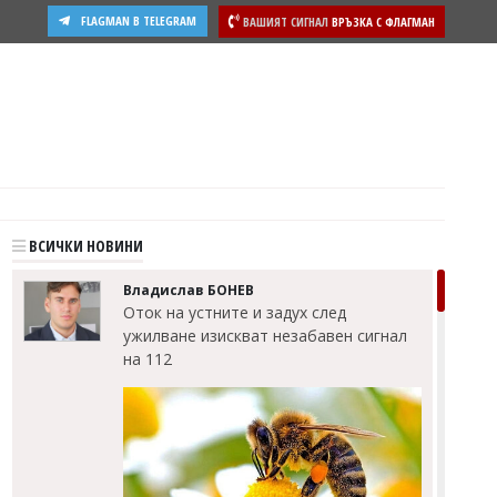
FLAGMAN В TELEGRAM
ВАШИЯТ СИГНАЛ
ВРЪЗКА С ФЛАГМАН
ости
ВСИЧКИ НОВИНИ
Владислав БОНЕВ
Оток на устните и задух след
ужилване изискват незабавен сигнал
на 112