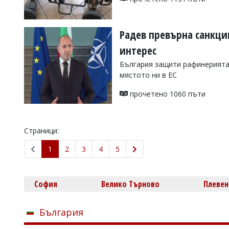
Радев превърна санкци
интерес
България защити рафинерията 
мястото ни в ЕС
прочетено 1060 пъти
Страници:
1
2
3
4
5
София
Велико Търново
Плевен
България