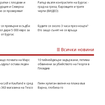
ратки с плодове и
Рапър възпя контрастите на Бургас -
Михаил ДИМИТРОВ
Турция и Северна
град на греха, баровците и трите
е се проверяват
черти (ВИДЕО)
NASA обясни защо почвата на Марс
се затопля, а въздухът остава леден
 се превърне в съдба:
Будите се около 3 часа през нощта?
л дари 5 000 евро за
Ето защо сънят не се връща
от Бургас
Всички новини
ащо почвата на Марс
10 тийнейджъри задържани, петима
въздухът остава леден
обвинени за убийството на Георги в
Пловдив
Михаил ДИМИТРОВ
10 тийнейджъри задържани, петима
а Lidl и Kaufland е сред
Пиян хулиган вилня на плажа във
обвинени за убийството на Георги в
а 363 магазина на Tesco
Варна, глобиха го
Пловдив