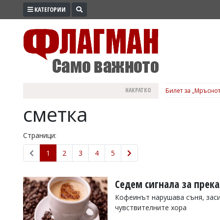
КАТЕГОРИИ
ПРОМО
ЗОНА
ИЗБОРИ
2026
ПРАКТИЧНО
НАКРАТКО
Билет за „Мръснот
КУЛТУРА
сметка
ЗДРАВЕ
ПОЛИТИКА
Страници:
ОБЩИНИ
1
2
3
4
5
ОБЩЕСТВО
ЛАЙФСТАЙЛ
Седем сигнала за прека
ВОЙНАТА
Кофеинът нарушава съня, зас
чувствителните хора
В