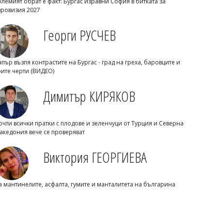
олемият обрат е факт: Бургас изравни София в битката за
вровизия 2027
Георги РУСЧЕВ
Димитър КИРЯКОВ
Будите се около 3 часа през нощта?
Ето защо сънят не се връща
апър възпя контрастите на Бургас - град на греха, баровците и
рите черти (ВИДЕО)
Димитър КИРЯКОВ
очти всички пратки с плодове и зеленчуци от Турция и Северна
акедония вече се проверяват
Виктория ГЕОРГИЕВА
Димитър КИРЯКОВ
Розов таратор за 6,50 евро разбуни
а мантинелите, асфалта, гумите и манталитета на българина
Слънчев бряг