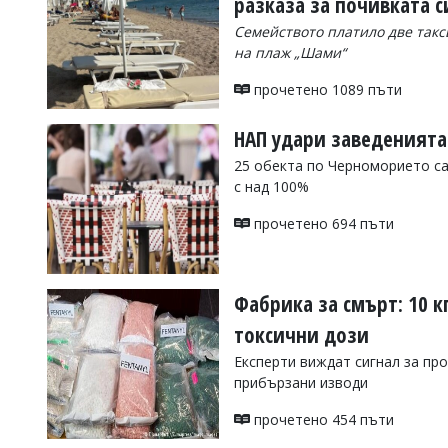
разказа за почивката с
Коментарите
Семейството платило две такс
под
на плаж „Шами“
статиите
се
прочетено 1089 пъти
въвеждат
от
читателите
НАП удари заведенията
и
25 обекта по Черноморието са
редакцията
не
с над 100%
носи
отговорност
прочетено 694 пъти
за
тях!
Ако
откриете
Фабрика за смърт: 10 к
обиден
за
токсични дози
вас
Експерти виждат сигнал за пр
коментар,
моля
прибързани изводи
сигнализирайте
ни!
прочетено 454 пъти