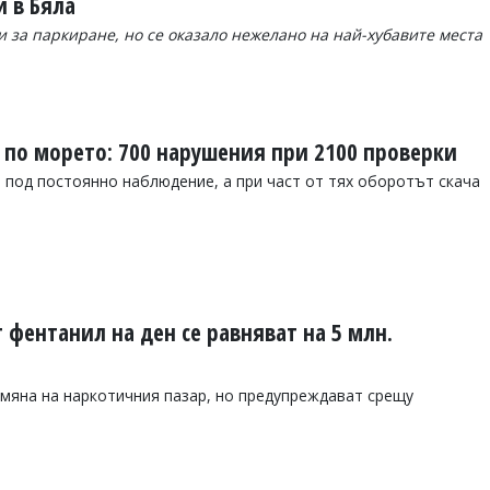
и в Бяла
и за паркиране, но се оказало нежелано на най-хубавите места
 по морето: 700 нарушения при 2100 проверки
 под постоянно наблюдение, а при част от тях оборотът скача
г фентанил на ден се равняват на 5 млн.
омяна на наркотичния пазар, но предупреждават срещу