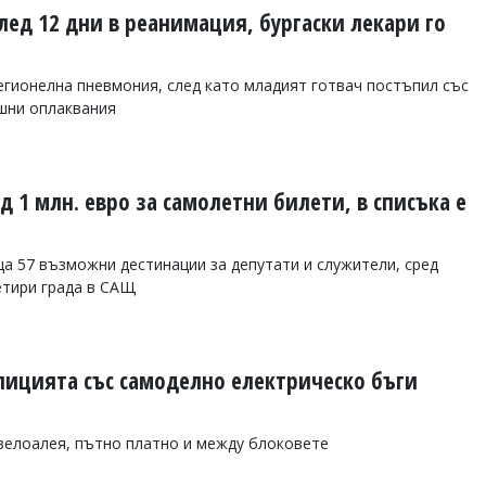
лед 12 дни в реанимация, бургаски лекари го
гионелна пневмония, след като младият готвач постъпил със
ашни оплаквания
 1 млн. евро за самолетни билети, в списъка е
 57 възможни дестинации за депутати и служители, сред
етири града в САЩ
лицията със самоделно електрическо бъги
велоалея, пътно платно и между блоковете