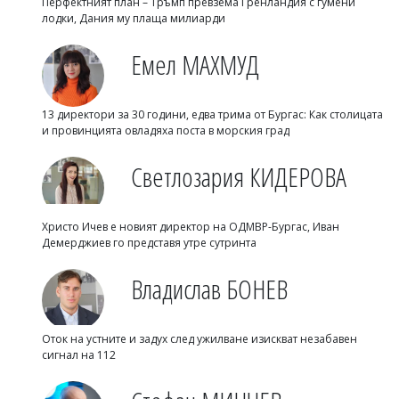
Перфектният план – Тръмп превзема Гренландия с гумени
лодки, Дания му плаща милиарди
Емел МАХМУД
13 директори за 30 години, едва трима от Бургас: Как столицата
и провинцията овладяха поста в морския град
Светлозария КИДЕРОВА
Христо Ичев е новият директор на ОДМВР-Бургас, Иван
Демерджиев го представя утре сутринта
Владислав БОНЕВ
Оток на устните и задух след ужилване изискват незабавен
сигнал на 112