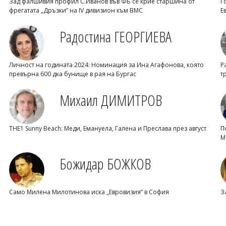
Зад фалшивия профил С.Иванов във ФБ се крие старшина от
Г
фрегатата „Дръзки” на IV дивизион към ВМС
Е
Радостина ГЕОРГИЕВА
Личност на годината 2024: Номинация за Ина Агафонова, която
Р
превърна 600 дка бунище в рая на Бургас
т
Михаил ДИМИТРОВ
THE1 Sunny Beach: Меди, Емануела, Галена и Преслава през август
П
М
Божидар БОЖКОВ
Само Милена Милотинова иска „Евровизия“ в София
З