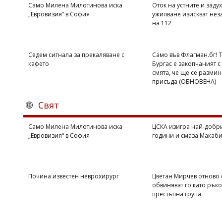
Само Милена Милотинова иска
Оток на устните и задух
„Евровизия“ в София
ужилване изискват нез
на 112
Седем сигнала за прекаляване с
Само във Флагман.бг! 
кафето
Бургас е закопчаният с 
смята, че ще се размин
присъда (ОБНОВЕНА)
Свят
Само Милена Милотинова иска
ЦСКА изигра най-добри
„Евровизия“ в София
години и смаза Макаби 
Почина известен неврохирург
Цветан Мирчев отново 
обвиняват го като рък
престъпна група