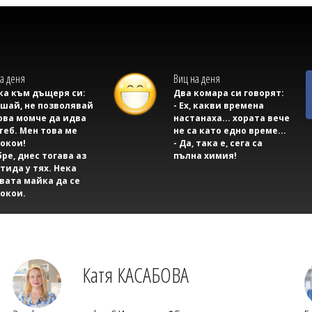
а деня
Виц на деня
а към дъщеря си:
Два комара си говорят:
ушай, не позволявай
- Ех, какви времена
ова момче да идва
настанаха... хората вече
теб. Мен това ме
не са като едно време...
окои!
- Да, така е, сега са
бре, днес тогава аз
пълна химия!
тида у тях. Нека
вата майка да се
окои.
Катя КАСАБОВА