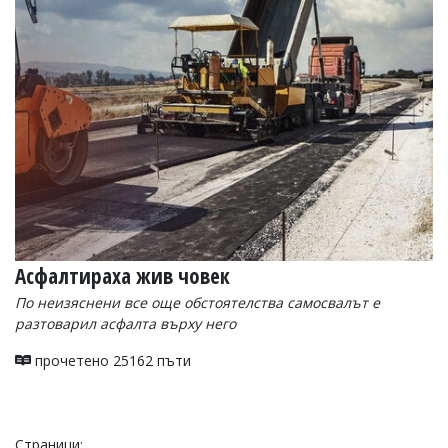
Асфалтираха жив човек
По неизяснени все още обстоятелства самосвалът е
разтоварил асфалта върху него
прочетено 25162 пъти
Страници: