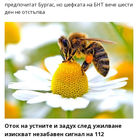
предпочитат Бургас, но шефката на БНТ вече шести
ден не отстъпва
Оток на устните и задух след ужилване
изискват незабавен сигнал на 112