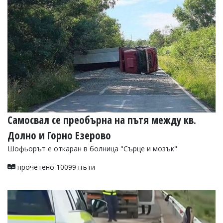
УКРАЙНА
СПОРТ
РАЗСЛЕДВАНЕ
БИЗНЕС
ЮГ
Управители:
Веселин
Василев,
Самосвал се преобърна на пътя между кв.
email:
v.vasilev@flagman.bg
Долно и Горно Езерово
Катя
Касабова,
Шофьорът е откаран в болница "Сърце и мозък"
еmail:
k.kassabova@flagman.bg
прочетено 10099 пъти
Главен
редактор:
Иван
Колев,
email:
office@flagman.bg