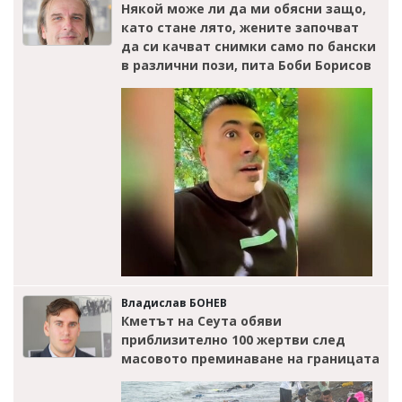
Някой може ли да ми обясни защо,
като стане лято, жените започват
да си качват снимки само по бански
в различни пози, пита Боби Борисов
Владислав БОНЕВ
Кметът на Сеута обяви
приблизително 100 жертви след
масовото преминаване на границата