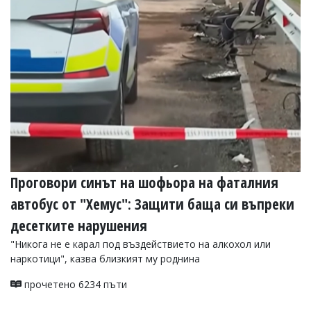
Коментарите
под
статиите
се
въвеждат
от
читателите
и
редакцията
не
носи
отговорност
за
тях!
Проговори синът на шофьора на фаталния
Ако
автобус от "Хемус": Защити баща си въпреки
откриете
обиден
десетките нарушения
за
вас
"Никога не е карал под въздействието на алкохол или
коментар,
наркотици", казва близкият му роднина
моля
сигнализирайте
прочетено 6234 пъти
ни!