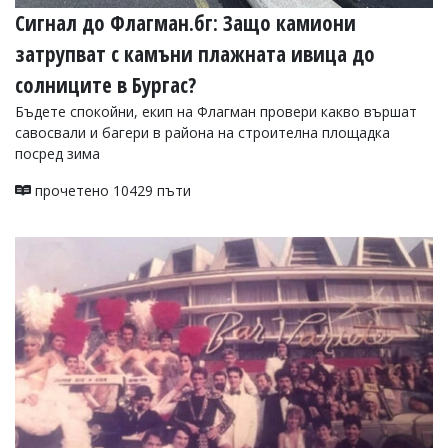
Сигнал до Флагман.бг: Защо камиони
затрупват с камъни плажната ивица до
солниците в Бургас?
Бъдете спокойни, екип на Флагман провери какво вършат
савосвали и багери в района на строителна площадка
посред зима
прочетено 10429 пъти