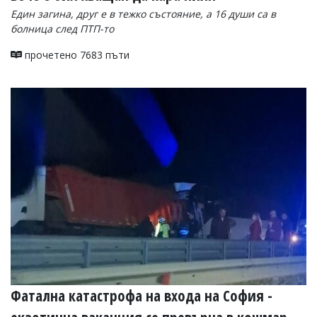
Един загина, друг е в тежко състояние, а 16 души са в
болница след ПТП-то
прочетено 7683 пъти
Фатална катастрофа на входа на София -