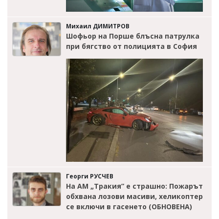
Михаил ДИМИТРОВ
Шофьор на Порше блъсна патрулка
при бягство от полицията в София
Георги РУСЧЕВ
На АМ „Тракия” е страшно: Пожарът
обхвана лозови масиви, хеликоптер
се включи в гасенето (ОБНОВЕНА)