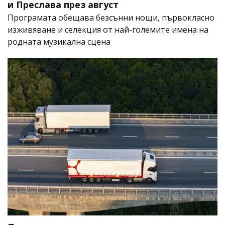
и Преслава през август
Програмата обещава безсънни нощи, първокласно
изживяване и селекция от най-големите имена на
родната музикална сцена