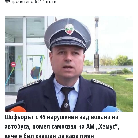
прочетено 6214 пъти
Шофьорът с 45 нарушения зад волана на
автобуса, помел самосвал на АМ „Хемус”,
вече е бил хващан да кара пиян