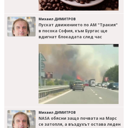
Михаил ДИМИТРОВ
Пускат движението по АМ "Тракия"
в посока София, към Бургас ще
вдигнат блокадата след час
Михаил ДИМИТРОВ
NASA обясни защо почвата на Марс
се затопля, а въздухът остава леден