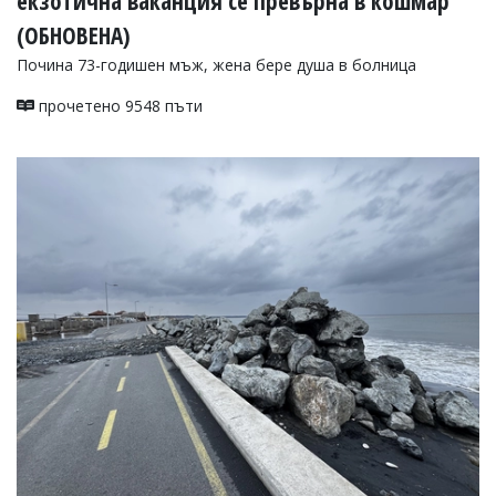
екзотична ваканция се превърна в кошмар
(ОБНОВЕНА)
Почина 73-годишен мъж, жена бере душа в болница
прочетено 9548 пъти