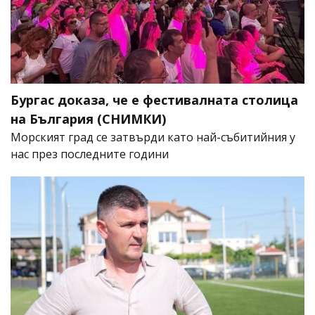
Бургас доказа, че е фестивалната столица
на България (СНИМКИ)
Морският град се затвърди като най-събитийния у
нас през последните години