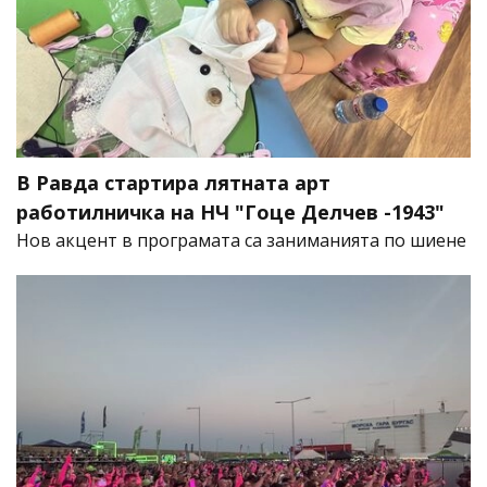
В Равда стартира лятната арт
работилничка на НЧ "Гоце Делчев -1943"
Нов акцент в програмата са заниманията по шиене