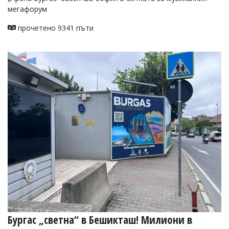
мегафорум
прочетено 9341 пъти
Бургас „светна“ в Бешикташ! Милиони в