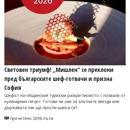
УКРАЙНА
СПОРТ
РАЗСЛЕДВАНЕ
БИЗНЕС
ЮГ
Управители:
Веселин
Василев,
Световен триумф! „Мишлен“ се преклони
email:
v.vasilev@flagman.bg
пред българските шеф-готвачи и призна
Катя
Касабова,
София
еmail:
k.kassabova@flagman.bg
Шефът на общинския туризъм разкри писмото с похвали от
Главен
кулинарния гигант. Готови ли сме за златните звезди или
редактор:
държавата пак ще проспи шанса си?
Иван
Колев,
прочетено 2096 пъти
email:
office@flagman.bg