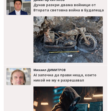
Дунав разкри двама войници от
Втората световна война в Будапеща
Михаил ДИМИТРОВ
AI започна да прави неща, които
никой не му е разрешавал