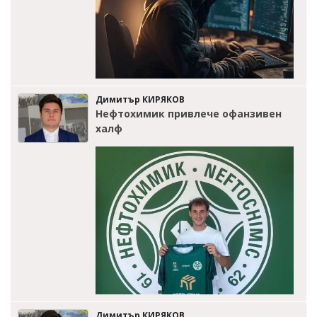
Димитър КИРЯКОВ
Нефтохимик привлече офанзивен
халф
Димитър КИРЯКОВ