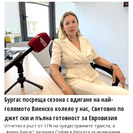
Коментарите
под
статиите
се
въвеждат
от
читателите
и
редакцията
не
носи
отговорност
за
тях!
Ако
откриете
обиден
за
Бургас посреща сезона с вдигане на най-
вас
голямото Виенско колело у нас, Световно по
коментар,
моля
джет ски и пълна готовност за Евровизия
сигнализирайте
ни!
Отчетен е ръст от 11% на чуждестранните туристи, а
„Арена Бургас“ засенчва София в битката за музикалния