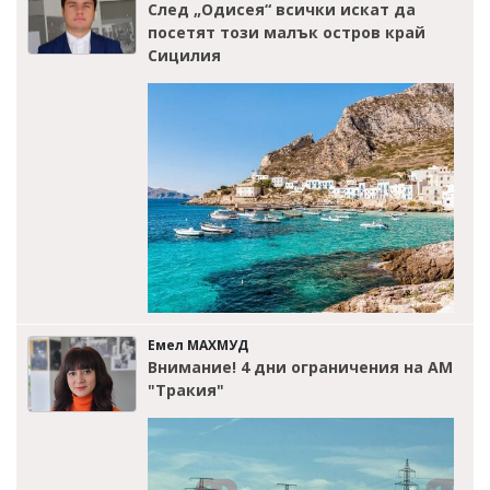
След „Одисея“ всички искат да
посетят този малък остров край
Сицилия
Емел МАХМУД
Внимание! 4 дни ограничения на АМ
"Тракия"