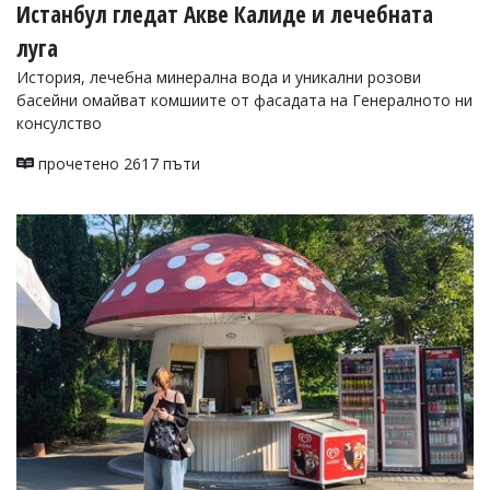
Истанбул гледат Акве Калиде и лечебната
луга
История, лечебна минерална вода и уникални розови
басейни омайват комшиите от фасадата на Генералното ни
консулство
прочетено 2617 пъти