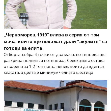
„Черноморец 1919“ влиза в серия от три
мача, които ще покажат дали "акулите" са
готови за елита
Отборът събра 4 точки от два мача, но тепърва ще
разкрива пълния си потенциал. Селекцията остава
отворена за 1-2 топ попълнения, които да вдигнат
класата, а целта е минимум челната шестица