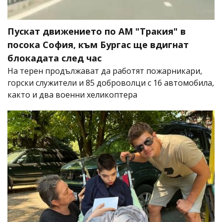
Пускат движението по АМ "Тракия" в
посока София, към Бургас ще вдигнат
блокадата след час
На терен продължават да работят пожарникари,
горски служители и 85 доброволци с 16 автомобила,
както и два военни хеликоптера