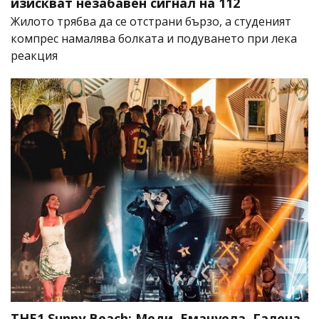
изискват незабавен сигнал на 112
Жилото трябва да се отстрани бързо, а студеният
компрес намалява болката и подуването при лека
реакция
THE1 Sunny Beach: Меди, Емануела, Галена