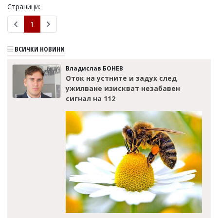
Страници:
Коментарите
под
1
статиите
се
въвеждат
ВСИЧКИ НОВИНИ
от
читателите
Владислав БОНЕВ
и
Оток на устните и задух след
редакцията
ужилване изискват незабавен
не
сигнал на 112
носи
отговорност
за
тях!
Ако
откриете
обиден
за
вас
коментар,
моля
сигнализирайте
ни!