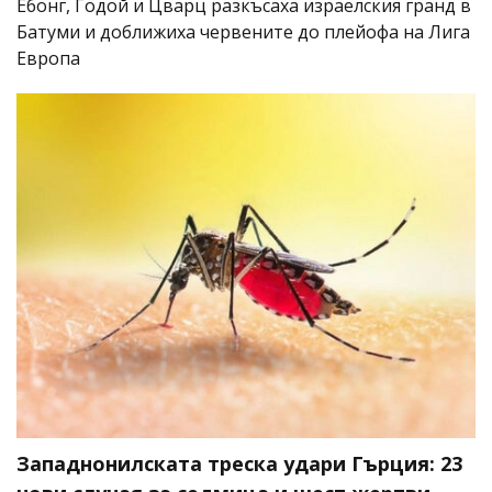
Ебонг, Годой и Цварц разкъсаха израелския гранд в
Батуми и доближиха червените до плейофа на Лига
Европа
Западнонилската треска удари Гърция: 23