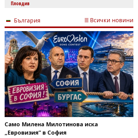
Пловдив
Всички новини
България
Само Милена Милотинова иска
„Евровизия“ в София