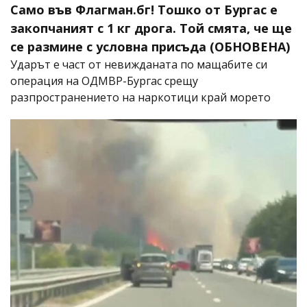
Само във Флагман.бг! Тошко от Бургас е
закопчаният с 1 кг дрога. Той смята, че ще
се размине с условна присъда (ОБНОВЕНА)
Ударът е част от невижданата по мащабите си
операция на ОДМВР-Бургас срещу
разпространението на наркотици край морето