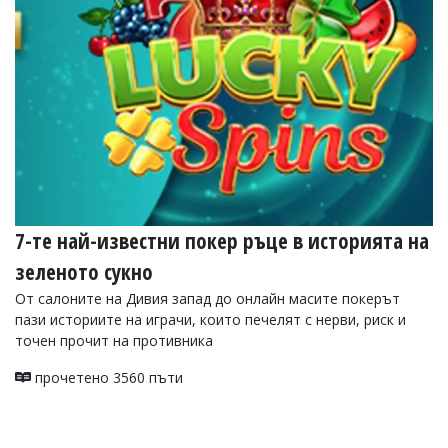
УКРАЙНА
СПОРТ
РАЗСЛЕДВАНЕ
БИЗНЕС
ЮГ
Управители:
Веселин
Василев,
7-те най-известни покер ръце в историята на
email:
v.vasilev@flagman.bg
зеленото сукно
Катя
Касабова,
От салоните на Дивия запад до онлайн масите покерът
еmail:
k.kassabova@flagman.bg
пази историите на играчи, които печелят с нерви, риск и
точен прочит на противника
Главен
редактор:
прочетено 3560 пъти
Иван
Колев,
email:
office@flagman.bg