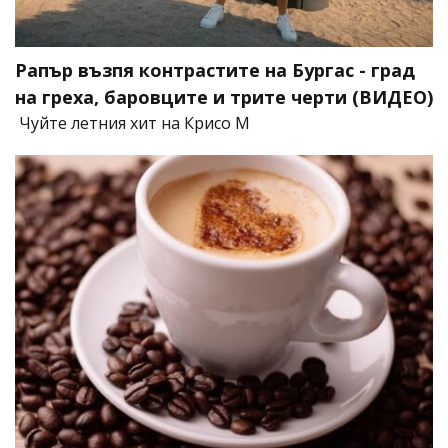
Рапър възпя контрастите на Бургас - град
на греха, баровците и трите черти (ВИДЕО)
Чуйте летния хит на Крисо М