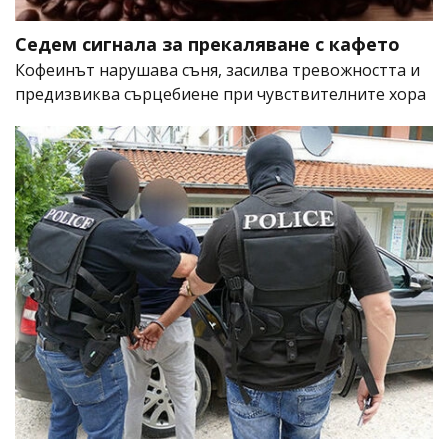
Седем сигнала за прекаляване с кафето
Кофеинът нарушава съня, засилва тревожността и
предизвиква сърцебиене при чувствителните хора