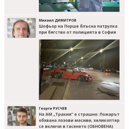
Михаил ДИМИТРОВ
Шофьор на Порше блъсна патрулка
при бягство от полицията в София
Георги РУСЧЕВ
На АМ „Тракия” е страшно: Пожарът
обхвана лозови масиви, хеликоптер
се включи в гасенето (ОБНОВЕНА)